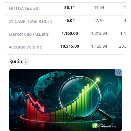
50.11
19.44
-14.
EBITDA Growth
-6.04
-7.76
-6.6
5Y CAGR Total Return
1,160.00
1,212.34
1,123
Market Cap (M.Bath)
10,315.00
1,135.84
23,25
Average Volume
หุ้นเด่น
star_border