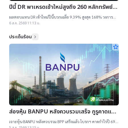
ปีนี้ DR พาเหรดเข้าใหม่สูงถึง 260 หลักทรัพย์
ผลตอบแทนบวกเฉลี่ย 9% สูงสุด 168%
ผลตอบแทน DR เข้าใหม่ปีนี้บวกเฉลี่ย 9.39% สูงสุด 168% วงการ
เผยสาเหตุออกใหม่จำนวนมาก เป็นไปตามความต้องการลงทุนหุ้น
6 ส.ค. 2569 11:13 น.
เทคฯสูง ชี้นักลงทุนรับ
ประเด็นร้อน
star_border
ส่องหุ้น BANPU หลังควบรวมเสร็จ กูรูคาดแนว
โน้มธุรกิจแจ่ม แถมยีลด์ปันผลดี เป้าสูงสุด
เจาะหุ้น BANPU หลังควบรวม BPP เสร็จแล้ว โบรกฯ คาดกำไรปี 69-
16.50 บาท
70 โต 19-22% เคาะราคาเป้าหมาย 14.50-16.50 บาท ยีลด์ปันผลดี
5 ส.ค. 2569 13:15 น.