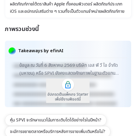
ผลิตภัณฑ์ภายใต้ตราสินค้า Apple ทั้งคอมพิวเตอร์ ผลิตภัณฑ์ประเภท
iOS และอุปกรณ์เสริมต่าง ๆ รวมทั้งเป็นตัวแทนจำหน่ายผลิตภัณฑ์ภาย
ใต้ตราสินค้าอื่น ๆ ที่สามารถนำมาใช้กับผลิตภัณฑ์ Apple เป็นหลัก เพื่อที่
จะรองรับความต้องการของลูกค้าได้ครบวงจร นอกจากนี้ บริษัทฯ ยังได้
ภาพรวมช่วงนี้
ขยายธุรกิจการบริการให้แก่ลูกค้า โดยมีศูนย์บริการสำหรับสินค้าภายใต้
xxxxxxxxxxxxxxxxxxxxxxx xxxxxxxxxxxxxxxxxxx
ตราผลิตภัณฑ์ Apple ในนาม iCenter
xxxxx xxxxxxxxxxxxxxxxxxxxxxxxxxxxxx
Takeaways by efinAI
xxxxxxxxxxxxxxxxxx xxxxxxxxxxxxxxx xxxxx
ข้อมูล ณ วันที่ 6 สิงหาคม 2569 บริษัท เอส พี วี ไอ จำกัด
xxxxxxxxx xxxxxxxxx xxxxxxxxxxx
(มหาชน) หรือ SPVI ยังคงแสดงศักยภาพในฐานะตัวแทน
xxxxxxxxxxxxxxxxxxxxxx xxxxxxxxxxxxxxxxxx
จำหน่ายผลิตภัณฑ์ Apple และบริการหลังการขายที่คร...
xxxxxxxxxx xxxxxxxxxxxxx xxxxxxxxxx
xxxxxxxxxxxxxxxxxxxxxxxxxx xxxxxxxxxxxxxxx
อัปเกรดเป็นแพ็คเกจ Starter
เพื่อใช้งานฟีเจอร์นี้
xxx xxxxxxxxxxxxxxxxx xxxxxxxxxxxx xxxxxxxxx
xxxxxxxxxxx xxxxxxxx xxxxxxxxxxxxxxxxxxxxxxx
หุ้น SPVI จะรักษาแนวโน้มการเติบโตได้อย่างไรในปีหน้า?
xxxxxxxxxxxxxxxxxxx xxxxx
xxxxxxxxxxxxxxxxxxxxxxxxxxxxxx
จะมีการขยายตลาดหรือบริการหลังการขายเพิ่มเติมหรือไม่?