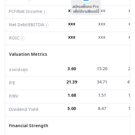
สมัครแพ็กเกจ Pro
Net Debt/EBITDA
0.00
-3.43
-1.3
i
xxx
xxx
xx
FCF/Net Income
เพื่อใช้งานฟีเจอร์นี้
i
ROIC
27.75
80.95
10.6
i
xxx
xxx
xx
Net Debt/EBITDA
i
Valuation Metrics
xxx
xxx
xx
ROIC
i
ราคาล่าสุด
3.60
15.20
2.9
Valuation Metrics
P/E
21.39
34.71
45.4
3.60
15.20
2.9
ราคาล่าสุด
P/BV
1.68
1.51
1.4
21.39
34.71
45.
Dividend Yield
5.00
8.47
1.0
P/E
1.68
1.51
1.4
P/BV
Financial Strength
5.00
8.47
1.0
Dividend Yield
D/E
0.95
0.33
0.1
Current Ratio
1.94
4.90
6.5
Financial Strength
Net Profit Margin
2.67
11.19
13.8