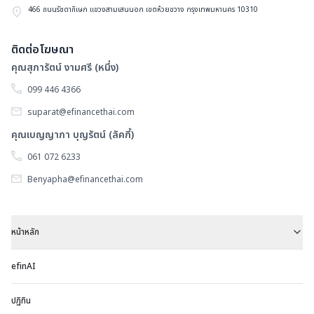
ต่
466 ถนนรัชดาภิเษก แขวงสามเสนนอก เขตห้วยขวาง กรุงเทพมหานคร 10310
ติดต่อโฆษณา
คุณสุภารัตน์ งามศรี (หนึ่ง)
099 446 4366
suparat@efinancethai.com
คุณเบญญาภา บุญรัตน์ (ลัคกี้)
061 072 6233
Benyapha@efinancethai.com
หน้าหลัก
efinAI
ปฏิทิน