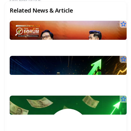
เกิน 4.5%
Related News & Article
star_border
โ
7
ร
ก.ค
เ
25
10
อร
น.
ชี้
star_border
เป
`
2
ส่อ
2
TO
สู
บ
ก.ค
หุ้
25
พี
พุ่ง
ร
09
แร
อี
น.
สุด
หุ
ปี
ต่
star_border
เป
ปี
นี้
ทั้ง
คื
โ
คั
นี้
กร
17
เนื
โ
SE
1
มิ.
พุ
12
ma
25
หุ้
ท
โด
หุ
แ
17
ma
ฝั่ง
น.
ผล