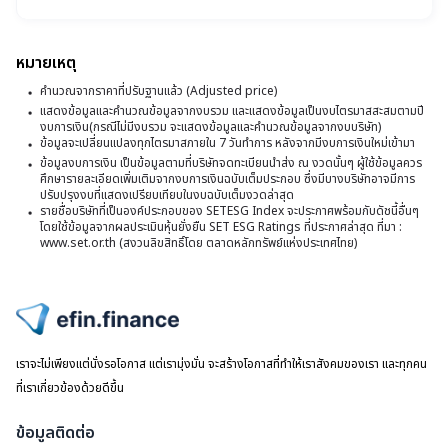
เด
สุ
SE
งา
บว
m
แจ
ทั
อุต
ว้า
87
ก
หมายเหตุ
ใ
ว
2
กำ
โด
โ
ก
คำนวณจากราคาที่ปรับฐานแล้ว (Adjusted price)
สุท
มี
เต
แสดงข้อมูลและคำนวณข้อมูลจากงบรวม และแสดงข้อมูลเป็นงบไตรมาสสะสมตามปี
4
S
ถึง
Yo
งบการเงิน(กรณีไม่มีงบรวม จะแสดงข้อมูลและคำนวณข้อมูลจากงบบริษัท)
17
ไ
ต่อ
ข้อมูลจะเปลี่ยนแปลงทุกไตรมาสภายใน 7 วันทำการ หลังจากมีงบการเงินใหม่เข้ามา
m
บจ.
เนื
ข้อมูลงบการเงิน เป็นข้อมูลตามที่บริษัทจดทะเบียนนำส่ง ณ งวดนั้นๆ ผู้ใช้ข้อมูลควร
รา
ต
กัน
ศึกษารายละเอียดเพิ่มเติมจากงบการเงินฉบับเต็มประกอบ ซึ่งมีบางบริษัทอาจมีการ
หุ้
4
ปรับปรุงงบที่แสดงเปรียบเทียบในงบฉบับเต็มงวดล่าสุด
YT
ร
ไต
รายชื่อบริษัทที่เป็นองค์ประกอบของ SETESG Index จะประกาศพร้อมกับดัชนี้อื่นๆ
ดี
หล
หุ
โดยใช้ข้อมูลจากผลประเมินหุ้นยั่งยืน SET ESG Ratings ที่ประกาศล่าสุด ที่มา :
เกิ
สุด
www.set.or.th (สงวนลิขสิทธิ์โดย ตลาดหลักทรัพย์แห่งประเทศไทย)
1
ส
รา
ส่
หุ้
ฝั่ง
ใ
ยืน
ma
แ
ยื
บว
ไปหน้าแรก
เฉล
แ
1
เราจะไม่เพียงแต่นั่งรอโอกาส แต่เรามุ่งมั่น จะสร้างโอกาสที่ทำให้เราสังคมของเรา และทุกคน
บ
แถ
Va
ที่เราเกี่ยวข้องด้วยดีขึ้น
แ
ไม่
แพ
P
ข้อมูลติดต่อ