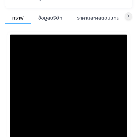
สรุปภาพรวมตลาด
กราฟ
ข้อมูลบริษัท
ราคาและผลตอบแทน
ข