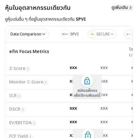
หุ้นในอุตสาหกรรมเดียวกัน
ดูเพิ่มเติม
ดูหุ้นเด่นอื่น ๆ ที่อยู่ใน
อุตสาหกรรมเดียวกัน
SPVI
Data Comparison
SPVI
SECURE
SI
ไตรมาส 
ไตรม
efin Focus Metrics
efin Focus Metrics
1/25
Z-Score
8.95
5.78
6.9
i
xxx
xxx
xx
Z-Score
EV/EBITDA
Z-Score
i
i
i
Monitor C-Score
0.00
0.00
0.0
i
xxx
xxx
xx
Monitor C-Score
FCF Yield
Monitor C-Score
i
i
i
ICR
34.32
106.07
461.
i
สมัครแพ็คเกจ B
สมัครแพ็คเกจ B
สมัครแพ็กเกจ
xxx
xxx
xx
ICR
FCF/Net Income
เพื่อใช้งานฟีเจอร์นี้
เพื่อใช้งานฟีเจอร์นี้
ICR
เพื่อใช้งานฟีเจอร์นี้
i
i
i
DSCR
0.00
26.58
46.8
i
xxx
xxx
xx
DSCR
Net Debt/EBITDA
DSCR
i
i
i
EV/EBITDA
100,372.00
4.83
11.8
i
xxx
xxx
xx
ROIC
EV/EBITDA
FCF Yield
31.89
0.00
0.0
i
i
i
FCF/Net Income
0.00
0.00
0.0
xxx
xxx
xx
i
FCF Yield
i