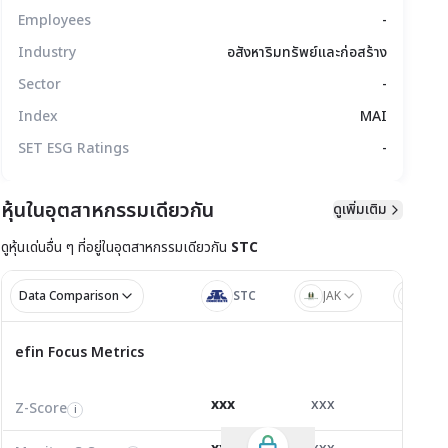
Employees
-
Industry
อสังหาริมทรัพย์และก่อสร้าง
Sector
-
Index
MAI
SET ESG Ratings
-
หุ้นในอุตสาหกรรมเดียวกัน
ดูเพิ่มเติม
ดูหุ้นเด่นอื่น ๆ ที่อยู่ใน
อุตสาหกรรมเดียวกัน
STC
มูลทางเทคนิค
สิทธิประโยชน์
แบบรายงาน
Data Comparison
STC
JAK
BC
ไตรมาส 1/2
ไตรมาส
efin Focus Metrics
efin Focus Metrics
1/2569
Z-Score
1.01
2.42
-0.32
i
xxx
xxx
xxx
Z-Score
EV/EBITDA
Z-Score
i
i
i
Monitor C-Score
0.00
0.00
0.00
i