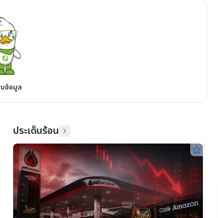
พบข้อมูล
ประเด็นร้อน
star_border