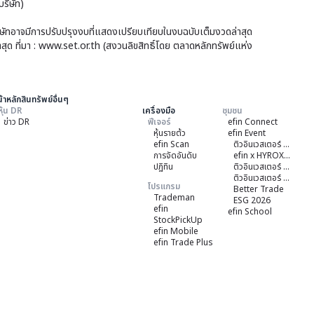
ริษัท)
ตรา
ต่าง
แส
บริษัทอาจมีการปรับปรุงงบที่แสดงเปรียบเทียบในงบฉบับเต็มงวดล่าสุด
ประ
าสุด ที่มา : www.set.or.th (สงวนลิขสิทธิ์โดย ตลาดหลักทรัพย์แห่ง
สิทธ
ของ
ใน
ตรา
หลั
แส
้าหลักสินทรัพย์อื่นๆ
ทรัพ
หุ้น DR
เครื่องมือ
ชุมชน
สิทธ
ข่าว DR
ฟีเจอร์
efin Connect
ต่าง
ใน
หุ้นรายต้ว
efin Event
ประ
efin Scan
ติวอินเวสเตอร์ ON TOUR "หาดใหญ่" 2026
หลั
การจัดอันดับ
efin x HYROX Training Class
(De
ปฏิทิน
ติวอินเวสเตอร์ ON TOUR "ชลบุรี" 2026
ทรัพ
ติวอินเวสเตอร์ ON TOUR “เชียงใหม่” 2026
Rec
โปรแกรม
Better Trade
ต่าง
Trademan
ESG 2026
ที่
efin
ประ
efin School
StockPickUp
ออ
ที่
efin Mobile
โดย
efin Trade Plus
ออ
ธนา
โดย
กรุง
บริษ
ไทย
หลั