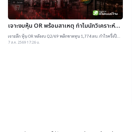
เจาะงบหุ้น OR พร้อมสาเหตุ ทำไมนักวิเคราะห์ยัง
แนะ “ซื้อ”-“ถือ”
เจาะลึก หุ้น OR หลังงบ Q2/69 พลิกขาดทุน 1,774 ลบ. กำไรครึ่งปี
แรกต่ำสุดตั้งแต่เข้าตลาดฯ แม้ราคาเทรดต่ำ IPO แต่ 14 โบรกฯ ยังแนะ
7 ส.ค. 2569 17:26 น.
"ซื้อ-ถือ" ยีลด์ปันผลสูง 4.32%