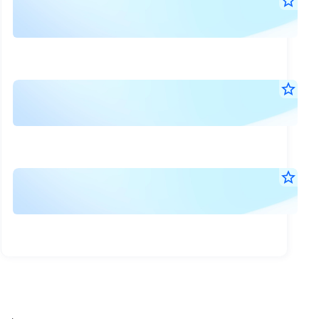
ราย
star_border
5
ผล
ส.ค.
การ
2569
17:1
ปฏิบ
น.
หน้าท
แจ้
star_border
ผู้
5
ข้อม
ส.ค.
ดูแ
การ
2569
สภ
08:3
ถือ
น.
คล่
ครอ
แจ้
star_border
เดื
หลั
4
ข้อม
กร
ส.ค.
ทรัพ
การ
2569
256
อ้าง
17:3
ถือ
น.
ต่าง
ครอ
ประ
หลั
(Un
ทรัพ
ของ
อ้าง