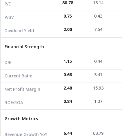
80.78
13.14
0.00
Dividend Yield
2.00
7.64
0.00
P/E
0.75
0.43
0.63
P/BV
Financial Strength
2.00
7.64
0.00
Dividend Yield
D/E
1.15
0.44
2.81
Current Ratio
0.68
3.41
0.46
Financial Strength
Net Profit Margin
2.48
15.93
-12.08
1.15
0.44
2.81
D/E
ROE/ROA
0.84
1.07
7.07
0.68
3.41
0.46
Current Ratio
Growth Metrics
2.48
15.93
-12.08
Net Profit Margin
Revenue Growth YoY
6.44
63.79
7.50
0.84
1.07
7.07
ROE/ROA
Revenue Growth 3Y
27.29
346.97
36.49
Growth Metrics
Revenue Growth 3Y CAGR
8.38
64.73
10.93
Revenue per Share
0.00
0.00
0.00
6.44
63.79
7.50
Revenue Growth YoY