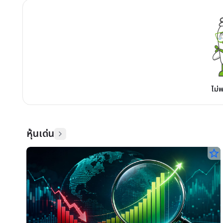
ไม่
หุ้นเด่น
star_border