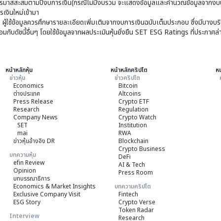
มาสสะสมตามปีงบการเงิน(กรณีไม่มีงบรวม จะแสดงข้อมูลและคำนวณข้อมูลจากงบบ
เงินใหม่เข้ามา
ๆ ผู้ใช้ข้อมูลควรศึกษารายละเอียดเพิ่มเติมจากงบการเงินฉบับเต็มประกอบ ซึ่งมีบาง
ับดัชนี้อื่นๆ โดยใช้ข้อมูลจากผลประเมินหุ้นยั่งยืน SET ESG Ratings ที่ประกาศล่
หน้าหลักหุ้น
หน้าหลักคริปโต
หน
ข่าวหุ้น
ข่าวคริปโต
Economics
Bitcoin
ต่างประเทศ
Altcoins
Press Release
Crypto ETF
Research
Regulation
Company News
Crypto Watch
SET
Institution
mai
RWA
ข่าวหุ้นอ้างอิง DR
Blockchain
Crypto Business
บทความหุ้น
DeFi
efin Review
AI & Tech
Opinion
Press Room
บทบรรณาธิการ
Economics & Market Insights
บทความคริปโต
Exclusive Company Visit
Fintech
ESG Story
Crypto Verse
Token Radar
Interview
Research