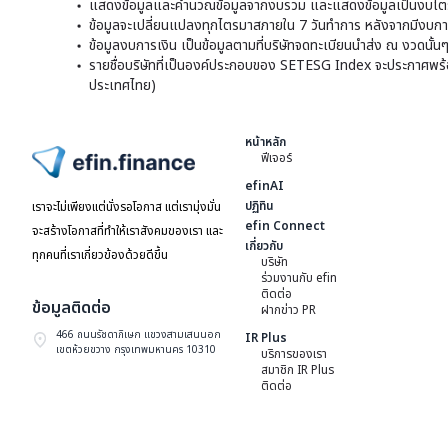
แสดงข้อมูลและคำนวณข้อมูลจากงบรวม และแสดงข้อมูลเป็นงบไตร
ข้อมูลจะเปลี่ยนแปลงทุกไตรมาสภายใน 7 วันทำการ หลังจากมีงบการ
ข้อมูลงบการเงิน เป็นข้อมูลตามที่บริษัทจดทะเบียนนำส่ง ณ งวดนั้น
รายชื่อบริษัทที่เป็นองค์ประกอบของ SETESG Index จะประกาศพร้อมก
ประเทศไทย)
หน้าหลัก
ฟีเจอร์
ไปหน้าแรก
efinAI
ปฏิทิน
เราจะไม่เพียงแต่นั่งรอโอกาส แต่เรามุ่งมั่น
efin Connect
จะสร้างโอกาสที่ทำให้เราสังคมของเรา และ
เกี่ยวกับ
ทุกคนที่เราเกี่ยวข้องด้วยดีขึ้น
บริษัท
ร่วมงานกับ efin
ติดต่อ
ข้อมูลติดต่อ
ฝากข่าว PR
466 ถนนรัชดาภิเษก แขวงสามเสนนอก
IR Plus
เขตห้วยขวาง กรุงเทพมหานคร 10310
บริการของเรา
สมาชิก IR Plus
ติดต่อ