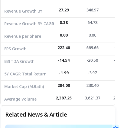
EPS Growth
222.40
669.66
-124.53
27.29
346.97
36.49
Revenue Growth 3Y
EBITDA Growth
-14.54
-20.50
-113.93
8.38
64.73
10.93
Revenue Growth 3Y CAGR
5Y CAGR Total Return
-1.99
-3.97
-18.65
0.00
0.00
0.00
Revenue per Share
Market Cap (M.Bath)
284.00
230.40
380.54
Average Volume
2,387.25
222.40
3,621.37
669.66
2,742.6
-124.53
EPS Growth
-14.54
-20.50
-113.93
EBITDA Growth
-1.99
-3.97
-18.65
5Y CAGR Total Return
284.00
230.40
380.54
Market Cap (M.Bath)
2,387.25
3,621.37
2,742.6
Average Volume
Related News & Article