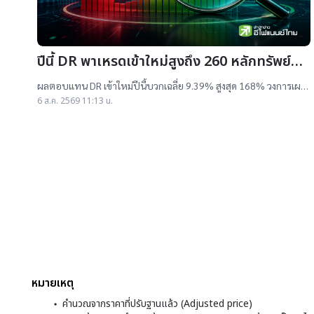
ปีนี้ DR พาเหรดเข้าใหม่สูงถึง 260 หลักทรัพย์
ผลตอบแทนบวกเฉลี่ย 9% สูงสุด 168%
ผลตอบแทน DR เข้าใหม่ปีนี้บวกเฉลี่ย 9.39% สูงสุด 168% วงการเผย
สาเหตุออกใหม่จำนวนมาก เป็นไปตามความต้องการลงทุนหุ้นเทคฯสูง
6 ส.ค. 2569 11:13 น.
ชี้นักลงทุนรับ
หมายเหตุ
คำนวณจากราคาที่ปรับฐานแล้ว (Adjusted price)