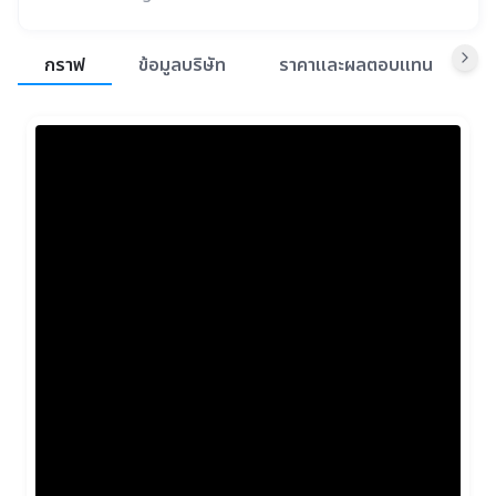
สรุปภาพรวมตลาด
กราฟ
ข้อมูลบริษัท
ราคาและผลตอบแทน
ข