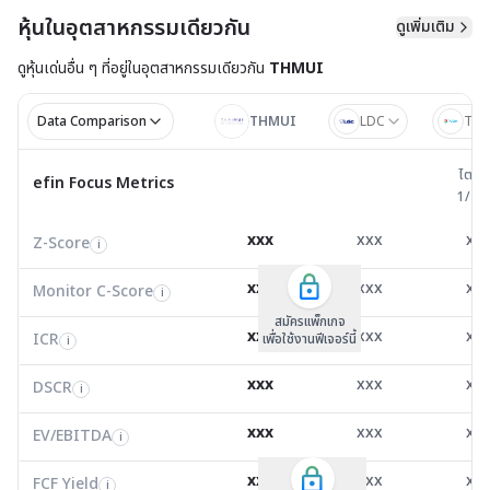
หุ้นในอุตสาหกรรมเดียวกัน
ดูเพิ่มเติม
ดูหุ้นเด่นอื่น ๆ ที่อยู่ใน
อุตสาหกรรมเดียวกัน
THMUI
Data Comparison
THMUI
LDC
TVD
ไตรมาส 
ไตรม
efin Focus Metrics
efin Focus Metrics
1/25
Z-Score
1.41
1.01
0.0
i
xxx
xxx
xx
Z-Score
EV/EBITDA
Z-Score
i
i
i
Monitor C-Score
0.00
0.00
0.0
i
xxx
xxx
xx
Monitor C-Score
FCF Yield
Monitor C-Score
i
i
i
ICR
0.70
-0.16
6.3
i
สมัครแพ็คเกจ B
สมัครแพ็คเกจ B
สมัครแพ็กเกจ
xxx
xxx
xx
ICR
FCF/Net Income
เพื่อใช้งานฟีเจอร์นี้
เพื่อใช้งานฟีเจอร์นี้
ICR
เพื่อใช้งานฟีเจอร์นี้
i
i
i
DSCR
0.23
0.85
-0.1
i
xxx
xxx
xx
DSCR
Net Debt/EBITDA
DSCR
i
i
i
EV/EBITDA
8.00
9,453.51
3.4
i
xxx
xxx
xx
ROIC
EV/EBITDA
FCF Yield
0.00
0.00
0.0
i
i
i
FCF/Net Income
0.00
0.00
0.0
xxx
xxx
xx
i
FCF Yield
i