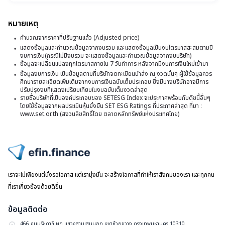
แ
ดัง
ที่
กล
2
หมายเหตุ
มี
3
2
11
คำนวณจากราคาที่ปรับฐานแล้ว (Adjusted price)
บิ๊ก
ม
ป
บจ
แสดงข้อมูลและคำนวณข้อมูลจากงบรวม และแสดงข้อมูลเป็นงบไตรมาสสะสมตามปี
2
งบการเงิน(กรณีไม่มีงบรวม จะแสดงข้อมูลและคำนวณข้อมูลจากงบบริษัท)
วั
ข้อมูลจะเปลี่ยนแปลงทุกไตรมาสภายใน 7 วันทำการ หลังจากมีงบการเงินใหม่เข้ามา
ที่
ข้อมูลงบการเงิน เป็นข้อมูลตามที่บริษัทจดทะเบียนนำส่ง ณ งวดนั้นๆ ผู้ใช้ข้อมูลควร
ศึกษารายละเอียดเพิ่มเติมจากงบการเงินฉบับเต็มประกอบ ซึ่งมีบางบริษัทอาจมีการ
2
ปรับปรุงงบที่แสดงเปรียบเทียบในงบฉบับเต็มงวดล่าสุด
รายชื่อบริษัทที่เป็นองค์ประกอบของ SETESG Index จะประกาศพร้อมกับดัชนี้อื่นๆ
ก
โดยใช้ข้อมูลจากผลประเมินหุ้นยั่งยืน SET ESG Ratings ที่ประกาศล่าสุด ที่มา :
2
www.set.or.th (สงวนลิขสิทธิ์โดย ตลาดหลักทรัพย์แห่งประเทศไทย)
ไปหน้าแรก
เราจะไม่เพียงแต่นั่งรอโอกาส แต่เรามุ่งมั่น จะสร้างโอกาสที่ทำให้เราสังคมของเรา และทุกคน
ที่เราเกี่ยวข้องด้วยดีขึ้น
ข้อมูลติดต่อ
466 ถนนรัชดาภิเษก แขวงสามเสนนอก เขตห้วยขวาง กรุงเทพมหานคร 10310