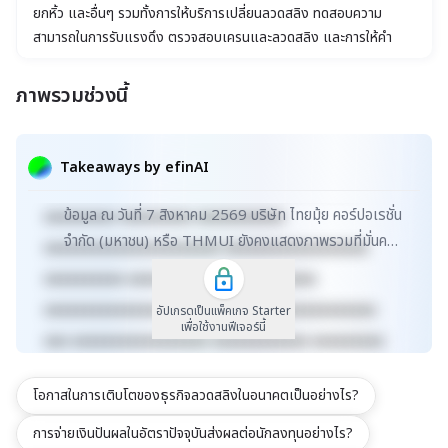
ยกหิ้ว และอื่นๆ รวมทั้งการให้บริการเปลี่ยนลวดสลิง ทดสอบความ
สามารถในการรับแรงดึง ตรวจสอบเครนและลวดสลิง และการให้คำ
แนะนำการใช้งาน ติดตั้ง ซ่อมแซม และอบรม
ภาพรวมช่วงนี้
xxxxxxxxxxxxxxxxxxxxxxx xxxxxxxxxxxxxxxxxxx
xxxxx xxxxxxxxxxxxxxxxxxxxxxxxxxxxxx
Takeaways by efinAI
xxxxxxxxxxxxxxxxxx xxxxxxxxxxxxxxx xxxxx
ข้อมูล ณ วันที่ 7 สิงหาคม 2569 บริษัท ไทยมุ้ย คอร์ปอเรชั่น
xxxxxxxxx xxxxxxxxx xxxxxxxxxxx
จำกัด (มหาชน) หรือ THMUI ยังคงแสดงภาพรวมที่มั่นคง
xxxxxxxxxxxxxxxxxxxxxx xxxxxxxxxxxxxxxxxx
ในตลาด MAI ด้วยมูลค่าตลาดรวม 127.5 ล้านบาท...
xxxxxxxxxx xxxxxxxxxxxxx xxxxxxxxxx
xxxxxxxxxxxxxxxxxxxxxxxxxx xxxxxxxxxxxxxxx
อัปเกรดเป็นแพ็คเกจ Starter
เพื่อใช้งานฟีเจอร์นี้
xxx xxxxxxxxxxxxxxxxx xxxxxxxxxxxx xxxxxxxxx
xxxxxxxxxxx xxxxxxxx xxxxxxxxxxxxxxxxxxxxxxx
โอกาสในการเติบโตของธุรกิจลวดสลิงในอนาคตเป็นอย่างไร?
xxxxxxxxxxxxxxxxxxx xxxxx
xxxxxxxxxxxxxxxxxxxxxxxxxxxxxx
การจ่ายเงินปันผลในอัตราปัจจุบันส่งผลต่อนักลงทุนอย่างไร?