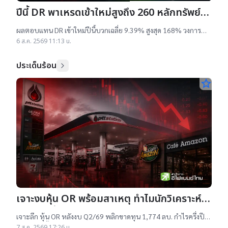
ปีนี้ DR พาเหรดเข้าใหม่สูงถึง 260 หลักทรัพย์
ผลตอบแทนบวกเฉลี่ย 9% สูงสุด 168%
ผลตอบแทน DR เข้าใหม่ปีนี้บวกเฉลี่ย 9.39% สูงสุด 168% วงการ
เผยสาเหตุออกใหม่จำนวนมาก เป็นไปตามความต้องการลงทุนหุ้น
6 ส.ค. 2569 11:13 น.
เทคฯสูง ชี้นักลงทุนรับ
ประเด็นร้อน
star_border
เจาะงบหุ้น OR พร้อมสาเหตุ ทำไมนักวิเคราะห์
ยังแนะ “ซื้อ”-“ถือ”
เจาะลึก หุ้น OR หลังงบ Q2/69 พลิกขาดทุน 1,774 ลบ. กำไรครึ่งปี
แรกต่ำสุดตั้งแต่เข้าตลาดฯ แม้ราคาเทรดต่ำ IPO แต่ 14 โบรกฯ ยัง
7 ส.ค. 2569 17:26 น.