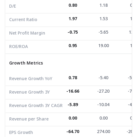
0.80
1.18
0.5
D/E
ROE/ROA
0.95
19.00
1.1
1.97
1.53
1.0
Current Ratio
Growth Metrics
-0.75
-5.65
13.
Net Profit Margin
Revenue Growth YoY
0.78
-5.40
-55.
0.95
19.00
1.1
ROE/ROA
Revenue Growth 3Y
-16.66
-27.20
-79.
Growth Metrics
Revenue Growth 3Y CAGR
-5.89
-10.04
-40.
Revenue per Share
0.00
0.00
0.0
0.78
-5.40
-55.
Revenue Growth YoY
EPS Growth
-64.70
274.00
-202.
-16.66
-27.20
-79.
Revenue Growth 3Y
EBITDA Growth
-263.82
-41.31
-24.
-5.89
-10.04
-40.
Revenue Growth 3Y CAGR
5Y CAGR Total Return
-23.39
-28.25
-45.
0.00
0.00
0.0
Revenue per Share
Market Cap (M.Bath)
108.80
150.00
105.
Average Volume
4,147.47
-64.70
4,111.25
274.00
30,143
-202
EPS Growth