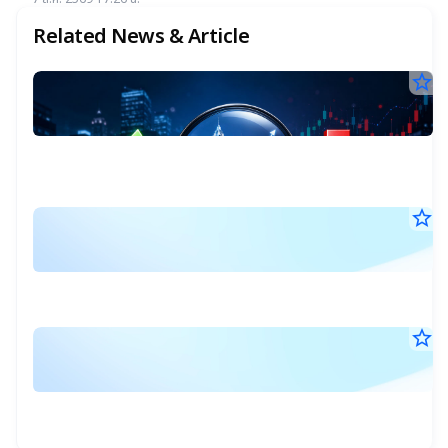
แนะ "ซื้อ-ถือ" ยีลด์ปันผลสูง 4.32%
Related News & Article
star_border
1
บิ๊
ผล
3
สำ
ก
ส.ค
ข้อ
25
กา
ข
11
ซื้
น.
ขา
หุ
หุ้
star_border
ร
เ
เด
ก.
30
ก
ก.
ขอ
ก.ค
ผู้
ใช
25
ร
บร
08
บริ
เง
กั
น.
จด
เพ
กว
ทะ
star_border
S
(บจ
ทุ
1
21
พ
N
ก.ค
มูล
สิ
พ
:
25
ธุ
07
มาก
สุ
ล
ส
น.
โด
วั
เด