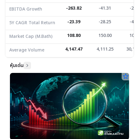
-263.82
-41.31
-24.
EBITDA Growth
-23.39
-28.25
-45.
5Y CAGR Total Return
108.80
150.00
105.
Market Cap (M.Bath)
4,147.47
4,111.25
30,14
Average Volume
หุ้นเด่น
star_border