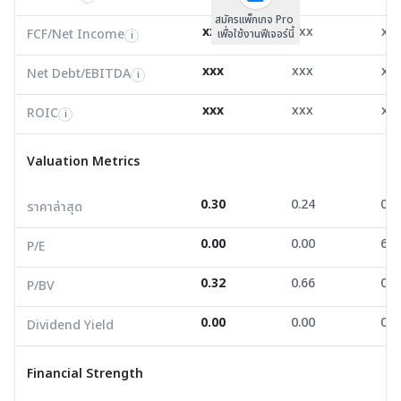
สมัครแพ็กเกจ Pro
Net Debt/EBITDA
3.10
0.00
0.9
i
xxx
xxx
xx
FCF/Net Income
เพื่อใช้งานฟีเจอร์นี้
i
ROIC
5.88
-1.40
18.8
i
xxx
xxx
xx
Net Debt/EBITDA
i
Valuation Metrics
xxx
xxx
xx
ROIC
i
ราคาล่าสุด
0.30
0.24
0.0
Valuation Metrics
P/E
0.00
0.00
6.3
0.30
0.24
0.0
ราคาล่าสุด
P/BV
0.32
0.66
0.1
0.00
0.00
6.3
Dividend Yield
0.00
0.00
0.0
P/E
0.32
0.66
0.1
P/BV
Financial Strength
0.00
0.00
0.0
Dividend Yield
D/E
0.80
1.18
0.5
Current Ratio
1.97
1.53
1.0
Financial Strength
Net Profit Margin
-0.75
-5.65
13.8