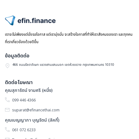
แล
ไปหน้าแรก
เราจะไม่เพียงแต่นั่งรอโอกาส แต่เรามุ่งมั่น จะสร้างโอกาสที่ทำให้เราสังคมของเรา และทุกคน
ที่เราเกี่ยวข้องด้วยดีขึ้น
ข้อมูลติดต่อ
466 ถนนรัชดาภิเษก แขวงสามเสนนอก เขตห้วยขวาง กรุงเทพมหานคร 10310
ติดต่อโฆษณา
คุณสุภารัตน์ งามศรี (หนึ่ง)
099 446 4366
suparat@efinancethai.com
คุณเบญญาภา บุญรัตน์ (ลัคกี้)
061 072 6233