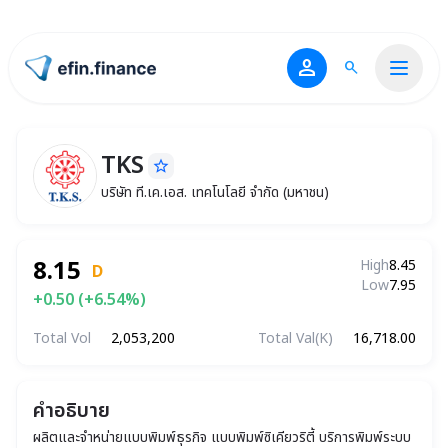
person
search
ไปหน้าแรก
TKS
star_border
TKS
บริษัท ที.เค.เอส. เทคโนโลยี จำกัด (มหาชน)
บริษัท ที.เค.เอส. เทคโนโลยี จำกัด (มหาชน)
8.15
High
8.45
D
Low
7.95
+0.50 (+6.54%)
Total Vol
2,053,200
Total Val(K)
16,718.00
คำอธิบาย
ผลิตและจำหน่ายแบบพิมพ์ธุรกิจ แบบพิมพ์ซิเคียวริตี้ บริการพิมพ์ระบบ