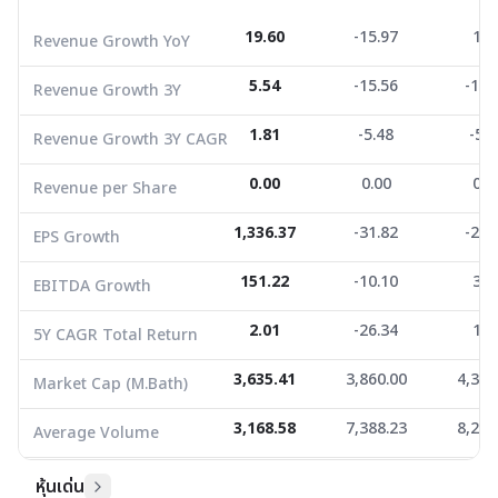
Revenue per Share
0.00
0.00
0.0
19.60
-15.97
1.1
Revenue Growth YoY
EPS Growth
1,336.37
-31.82
-26.
5.54
-15.56
-16.
Revenue Growth 3Y
EBITDA Growth
151.22
-10.10
3.9
1.81
-5.48
-5.9
Revenue Growth 3Y CAGR
5Y CAGR Total Return
2.01
-26.34
1.2
0.00
0.00
0.0
Revenue per Share
Market Cap (M.Bath)
3,635.41
3,860.00
4,363
Average Volume
3,168.58
1,336.37
7,388.23
-31.82
8,276
-26.
EPS Growth
151.22
-10.10
3.9
EBITDA Growth
2.01
-26.34
1.2
5Y CAGR Total Return
3,635.41
3,860.00
4,363
Market Cap (M.Bath)
3,168.58
7,388.23
8,276
Average Volume
หุ้นเด่น