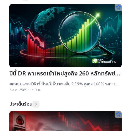
star_border
ปีนี้ DR พาเหรดเข้าใหม่สูงถึง 260 หลักทรัพย์
ผลตอบแทนบวกเฉลี่ย 9% สูงสุด 168%
ผลตอบแทน DR เข้าใหม่ปีนี้บวกเฉลี่ย 9.39% สูงสุด 168% วงการ
เผยสาเหตุออกใหม่จำนวนมาก เป็นไปตามความต้องการลงทุนหุ้น
6 ส.ค. 2569 11:13 น.
เทคฯสูง ชี้นักลงทุนรับ
ประเด็นร้อน
star_border