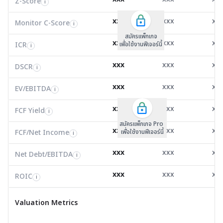
Z-Score
EV/EBITDA
Z-Score
i
i
i
Monitor C-Score
0.00
0.00
0.0
i
xxx
xxx
xx
Monitor C-Score
FCF Yield
Monitor C-Score
i
i
i
ICR
55.56
5.24
-7.8
i
สมัครแพ็คเกจ B
สมัครแพ็คเกจ B
สมัครแพ็กเกจ
xxx
xxx
xx
ICR
FCF/Net Income
เพื่อใช้งานฟีเจอร์นี้
เพื่อใช้งานฟีเจอร์นี้
ICR
เพื่อใช้งานฟีเจอร์นี้
i
i
i
DSCR
0.55
10.90
0.8
i
xxx
xxx
xx
DSCR
Net Debt/EBITDA
DSCR
i
i
i
EV/EBITDA
6.72
2.42
-81.
i
xxx
xxx
xx
ROIC
EV/EBITDA
FCF Yield
14.82
46.06
0.0
i
i
i
FCF/Net Income
1.02
9.19
0.0
xxx
xxx
xx
i
FCF Yield
i
สมัครแพ็กเกจ Pro
Net Debt/EBITDA
0.77
-0.45
-5.6
i
xxx
xxx
xx
FCF/Net Income
เพื่อใช้งานฟีเจอร์นี้
i
ROIC
17.65
9.86
-2.6
i
xxx
xxx
xx
Net Debt/EBITDA
i
Valuation Metrics
xxx
xxx
xx
ROIC
i
ราคาล่าสุด
8.15
2.12
5.8
Valuation Metrics
P/E
10.83
128.67
0.0