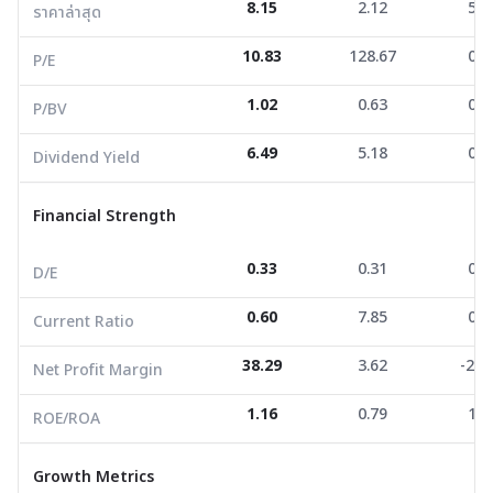
8.15
2.12
5.8
ราคาล่าสุด
P/BV
1.02
0.63
0.6
10.83
128.67
0.0
Dividend Yield
6.49
5.18
0.0
P/E
1.02
0.63
0.6
P/BV
Financial Strength
6.49
5.18
0.0
Dividend Yield
D/E
0.33
0.31
0.5
Current Ratio
0.60
7.85
0.4
Financial Strength
Net Profit Margin
38.29
3.62
-24.
0.33
0.31
0.5
D/E
ROE/ROA
1.16
0.79
1.7
0.60
7.85
0.4
Current Ratio
Growth Metrics
38.29
3.62
-24.
Net Profit Margin
Revenue Growth YoY
19.60
-15.97
1.1
1.16
0.79
1.7
ROE/ROA
Revenue Growth 3Y
5.54
-15.56
-16.
Growth Metrics
Revenue Growth 3Y CAGR
1.81
-5.48
-5.9