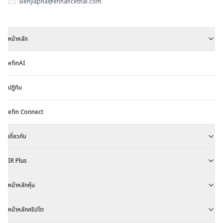
Benyapha@efinancethai.com
หน้าหลัก
efinAI
ปฏิทิน
efin Connect
เกี่ยวกับ
IR Plus
หน้าหลักหุ้น
หน้าหลักคริปโต