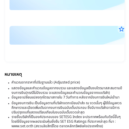
ร
6
อ
ส.ค
ก
แ
25
21
ป
วิ
น.
ปี
ข
star_border
ส
2
ฝ
6
ผ
ส.ค
จ
ก
25
21
ไ
ด
น.
ที่
ง
2
ข
หมายเหตุ
สิ
บ
คำนวณจากราคาที่ปรับฐานแล้ว (Adjusted price)
สุ
ไ
แสดงข้อมูลและคำนวณข้อมูลจากงบรวม และแสดงข้อมูลเป็นงบไตรมาสสะสมตามปี
วั
งบการเงิน(กรณีไม่มีงบรวม จะแสดงข้อมูลและคำนวณข้อมูลจากงบบริษัท)
ที่
ข้อมูลจะเปลี่ยนแปลงทุกไตรมาสภายใน 7 วันทำการ หลังจากมีงบการเงินใหม่เข้ามา
ที่
2
ข้อมูลงบการเงิน เป็นข้อมูลตามที่บริษัทจดทะเบียนนำส่ง ณ งวดนั้นๆ ผู้ใช้ข้อมูลควร
3
ศึกษารายละเอียดเพิ่มเติมจากงบการเงินฉบับเต็มประกอบ ซึ่งมีบางบริษัทอาจมีการ
(
ปรับปรุงงบที่แสดงเปรียบเทียบในงบฉบับเต็มงวดล่าสุด
มิ
รายชื่อบริษัทที่เป็นองค์ประกอบของ SETESG Index จะประกาศพร้อมกับดัชนี้อื่นๆ
(
โดยใช้ข้อมูลจากผลประเมินหุ้นยั่งยืน SET ESG Ratings ที่ประกาศล่าสุด ที่มา :
2
ท
www.set.or.th (สงวนลิขสิทธิ์โดย ตลาดหลักทรัพย์แห่งประเทศไทย)