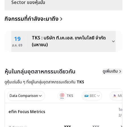
Sector ของหุ้นนั้น
กิจกรรมที่กำลังจะมาถึง
TKS : บริษัท ที.เค.เอส. เทคโนโลยี จำกัด
19
(มหาชน)
ส.ค.
69
หุ้นในกลุ่มอุตสาหกรรมเดียวกัน
ดูเพิ่มเติม
ดูหุ้นเด่นอื่น ๆ ที่อยู่ใน
กลุ่มอุตสาหกรรมเดียวกัน
TKS
Data Comparison
TKS
BEC
MCO
ไตรมาส 
ไตรม
efin Focus Metrics
efin Focus Metrics
2/25
Z-Score
3.41
2.96
0.8
i
xxx
xxx
xx