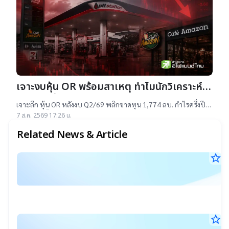
เจาะงบหุ้น OR พร้อมสาเหตุ ทำไมนักวิเคราะห์
ยังแนะ “ซื้อ”-“ถือ”
เจาะลึก หุ้น OR หลังงบ Q2/69 พลิกขาดทุน 1,774 ลบ. กำไรครึ่งปี
แรกต่ำสุดตั้งแต่เข้าตลาดฯ แม้ราคาเทรดต่ำ IPO แต่ 14 โบรกฯ ยัง
7 ส.ค. 2569 17:26 น.
แนะ "ซื้อ-ถือ" ยีลด์ปันผลสูง 4.32%
Related News & Article
star_border
แ
6
ม
ส.ค
ก
25
21
จ่
น.
เ
star_border
ค