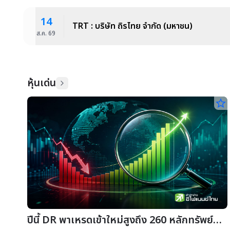
14
TRT : บริษัท ถิรไทย จำกัด (มหาชน)
ส.ค.
69
หุ้นเด่น
star_border
ปีนี้ DR พาเหรดเข้าใหม่สูงถึง 260 หลักทรัพย์