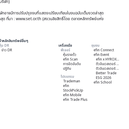
ทรัพ
ริษัท)
โอน
ศรี
หน่
บริษัทอาจมีการปรับปรุงงบที่แสดงเปรียบเทียบในงบฉบับเต็มงวดล่าสุด
ไทย
าสุด ที่มา : www.set.or.th (สงวนลิขสิทธิ์โดย ตลาดหลักทรัพย์แห่ง
ทรัส
ของ
ทรัส
้าหลักสินทรัพย์อื่นๆ
เพื่อ
หุ้น DR
เครื่องมือ
ชุมชน
ข่าว DR
ฟีเจอร์
efin Connect
การ
หุ้นรายต้ว
efin Event
ลงท
efin Scan
efin x HYROX Training Class
การจัดอันดับ
ติวอินเวสเตอร์ ON TOUR "ชลบุรี" 2026
ใน
ปฏิทิน
ติวอินเวสเตอร์ ON TOUR “เชียงใหม่” 2026
Better Trade
อสั
โปรแกรม
ESG 2026
Trademan
efin School
ทรัพ
efin
StockPickUp
ศรี
efin Mobile
ไทย
efin Trade Plus
(SS
(เป
วัน