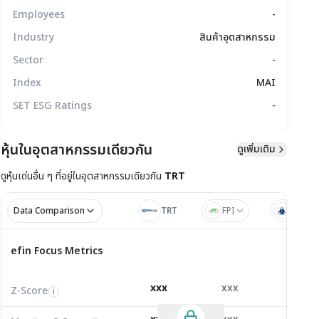
Employees
-
Industry
สินค้าอุตสาหกรรม
Sector
-
Index
MAI
SET ESG Ratings
-
หุ้นในอุตสาหกรรมเดียวกัน
ดูเพิ่มเติม
ดูหุ้นเด่นอื่น ๆ ที่อยู่ใน
อุตสาหกรรมเดียวกัน
TRT
มูลทางเทคนิค
สิทธิประโยชน์
แบบรายงาน
Data Comparison
TRT
FPI
TMW
ไตรมาส 2/2
ไตรมาส
efin Focus Metrics
efin Focus Metrics
2/2569
Z-Score
2.40
2.44
4.18
i
xxx
xxx
xxx
Z-Score
EV/EBITDA
Z-Score
i
i
i
Monitor C-Score
0.00
0.00
0.00
i