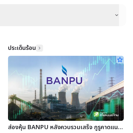
ประเด็นร้อน
star_border
ส่องหุ้น BANPU หลังควบรวมเสร็จ กูรูคาดแนว