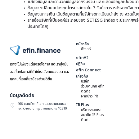
แสดงข้อมูลและคำนวณข้อมูลจากงบรวม และแสดงข้อมูลเป็นงบไตร
ข้อมูลจะเปลี่ยนแปลงทุกไตรมาสภายใน 7 วันทำการ หลังจากมีงบการ
ข้อมูลงบการเงิน เป็นข้อมูลตามที่บริษัทจดทะเบียนนำส่ง ณ งวดนั้น
รายชื่อบริษัทที่เป็นองค์ประกอบของ SETESG Index จะประกาศพร้อมก
ประเทศไทย)
หน้าหลัก
ฟีเจอร์
ไปหน้าแรก
efinAI
ปฏิทิน
เราจะไม่เพียงแต่นั่งรอโอกาส แต่เรามุ่งมั่น
efin Connect
จะสร้างโอกาสที่ทำให้เราสังคมของเรา และ
เกี่ยวกับ
ทุกคนที่เราเกี่ยวข้องด้วยดีขึ้น
บริษัท
ร่วมงานกับ efin
ติดต่อ
ข้อมูลติดต่อ
ฝากข่าว PR
466 ถนนรัชดาภิเษก แขวงสามเสนนอก
IR Plus
เขตห้วยขวาง กรุงเทพมหานคร 10310
บริการของเรา
สมาชิก IR Plus
ติดต่อ