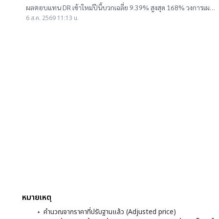
ผลตอบแทนบวกเฉลี่ย 9% สูงสุด 168%
ผลตอบแทน DR เข้าใหม่ปีนี้บวกเฉลี่ย 9.39% สูงสุด 168% วงการเผย
สาเหตุออกใหม่จำนวนมาก เป็นไปตามความต้องการลงทุนหุ้นเทคฯสูง
6 ส.ค. 2569 11:13 น.
ชี้นักลงทุนรับ
หมายเหตุ
คำนวณจากราคาที่ปรับฐานแล้ว (Adjusted price)