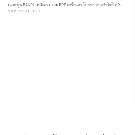
โน้มธุรกิจแจ่ม แถมยีลด์ปันผลดี เป้าสูงสุด
เจาะหุ้น BANPU หลังควบรวม BPP เสร็จแล้ว โบรกฯ คาดกำไรปี 69-
16.50 บาท
70 โต 19-22% เคาะราคาเป้าหมาย 14.50-16.50 บาท ยีลด์ปันผลดี
5 ส.ค. 2569 13:15 น.
เกิน 4.5%