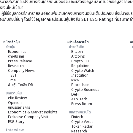
มาสสะสมตามปีงบการเงิน(กรณีไม่มีงบรวม จะแสดงข้อมูลและคำนวณข้อมูลจากงบบ
เงินใหม่เข้ามา
ๆ ผู้ใช้ข้อมูลควรศึกษารายละเอียดเพิ่มเติมจากงบการเงินฉบับเต็มประกอบ ซึ่งมีบาง
ับดัชนี้อื่นๆ โดยใช้ข้อมูลจากผลประเมินหุ้นยั่งยืน SET ESG Ratings ที่ประกาศล่
หน้าหลักหุ้น
หน้าหลักคริปโต
หน
ข่าวหุ้น
ข่าวคริปโต
Economics
Bitcoin
ต่างประเทศ
Altcoins
Press Release
Crypto ETF
Research
Regulation
Company News
Crypto Watch
SET
Institution
mai
RWA
ข่าวหุ้นอ้างอิง DR
Blockchain
Crypto Business
บทความหุ้น
DeFi
efin Review
AI & Tech
Opinion
Press Room
บทบรรณาธิการ
Economics & Market Insights
บทความคริปโต
Exclusive Company Visit
Fintech
ESG Story
Crypto Verse
Token Radar
Interview
Research