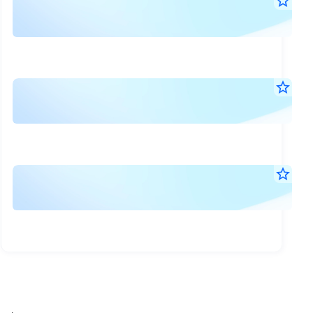
แจ้
star_border
4
ราย
ส.ค.
ละเ
2569
08:1
ทรัพ
น.
และ
แจ้
star_border
การ
4
กำห
ส.ค.
ประ
จ่าย
2569
มูลค
08:1
ประ
น.
สินท
ตอ
การ
star_border
ของ
และ
3
จ่าย
ทรัส
ส.ค.
วัน
เงิ
2569
เพื่อ
ปิด
20:3
ระห
การ
น.
สมุ
กาล
ลงท
ทะเ
ใน
พัก
อสั
การ