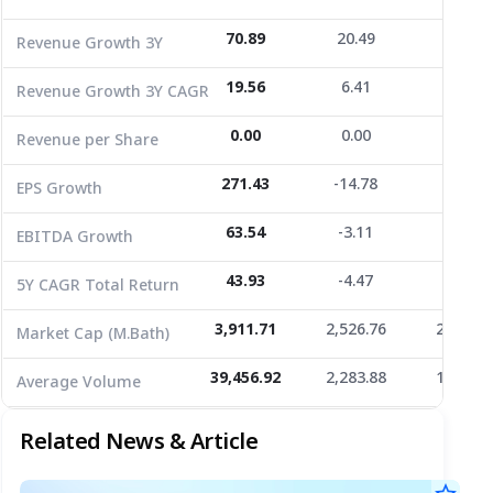
EPS Growth
271.43
-14.78
8.85
70.89
20.49
7.01
Revenue Growth 3Y
EBITDA Growth
63.54
-3.11
11.76
19.56
6.41
2.28
Revenue Growth 3Y CAGR
5Y CAGR Total Return
43.93
-4.47
16.55
0.00
0.00
0.02
Revenue per Share
Market Cap (M.Bath)
3,911.71
2,526.76
2,204.4
Average Volume
39,456.92
271.43
2,283.88
-14.78
1,277.0
8.85
EPS Growth
63.54
-3.11
11.76
EBITDA Growth
43.93
-4.47
16.55
5Y CAGR Total Return
3,911.71
2,526.76
2,204.4
Market Cap (M.Bath)
39,456.92
2,283.88
1,277.0
Average Volume
Related News & Article