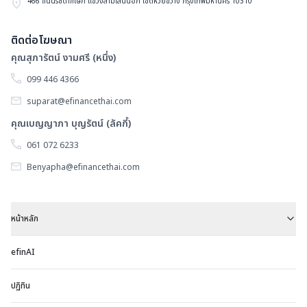
466 ถนนรัชดาภิเษก แขวงสามเสนนอก เขตห้วยขวาง กรุงเทพมหานคร 10310
ป
ส
ติดต่อโฆษณา
ผู้
คุณสุภารัตน์ งามศรี (หนึ่ง)
ถื
099 446 4366
หุ
suparat@efinancethai.com
ป
คุณเบญญาภา บุญรัตน์ (ลัคกี้)
ปี
061 072 6233
2
Benyapha@efinancethai.com
หน้าหลัก
efinAI
ปฏิทิน