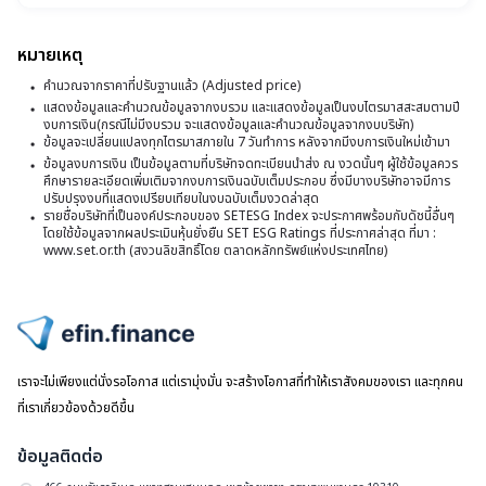
ที่
เพ
1
รั
หมายเหตุ
(
ก
คำนวณจากราคาที่ปรับฐานแล้ว (Adjusted price)
ท
แสดงข้อมูลและคำนวณข้อมูลจากงบรวม และแสดงข้อมูลเป็นงบไตรมาสสะสมตามปี
พ
งบการเงิน(กรณีไม่มีงบรวม จะแสดงข้อมูลและคำนวณข้อมูลจากงบบริษัท)
แล
เ
ข้อมูลจะเปลี่ยนแปลงทุกไตรมาสภายใน 7 วันทำการ หลังจากมีงบการเงินใหม่เข้ามา
ข้อมูลงบการเงิน เป็นข้อมูลตามที่บริษัทจดทะเบียนนำส่ง ณ งวดนั้นๆ ผู้ใช้ข้อมูลควร
ตั
ศึกษารายละเอียดเพิ่มเติมจากงบการเงินฉบับเต็มประกอบ ซึ่งมีบางบริษัทอาจมีการ
ปรับปรุงงบที่แสดงเปรียบเทียบในงบฉบับเต็มงวดล่าสุด
เป
รายชื่อบริษัทที่เป็นองค์ประกอบของ SETESG Index จะประกาศพร้อมกับดัชนี้อื่นๆ
ก
โดยใช้ข้อมูลจากผลประเมินหุ้นยั่งยืน SET ESG Ratings ที่ประกาศล่าสุด ที่มา :
www.set.or.th (สงวนลิขสิทธิ์โดย ตลาดหลักทรัพย์แห่งประเทศไทย)
บร
แ
ส่
ไปหน้าแรก
ค
เราจะไม่เพียงแต่นั่งรอโอกาส แต่เรามุ่งมั่น จะสร้างโอกาสที่ทำให้เราสังคมของเรา และทุกคน
ล่
ที่เราเกี่ยวข้องด้วยดีขึ้น
หน
ส
ข้อมูลติดต่อ
ก