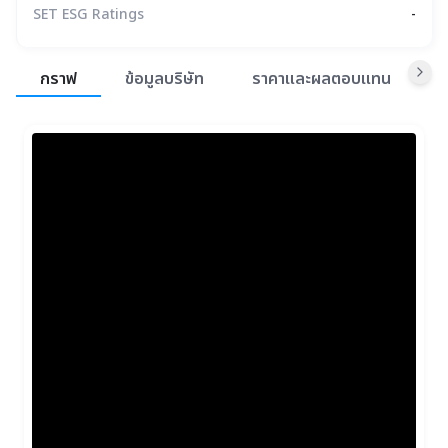
SET ESG Ratings
-
สรุปภาพรวมตลาด
กราฟ
ข้อมูลบริษัท
ราคาและผลตอบแทน
ข