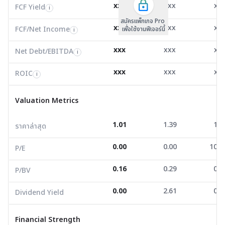
FCF/Net Income
10.57
0.00
0.0
xxx
xxx
xx
i
FCF Yield
i
สมัครแพ็กเกจ Pro
Net Debt/EBITDA
6.17
24.21
0.0
i
xxx
xxx
xx
FCF/Net Income
เพื่อใช้งานฟีเจอร์นี้
i
ROIC
2.83
1.69
2.7
i
xxx
xxx
xx
Net Debt/EBITDA
i
Valuation Metrics
xxx
xxx
xx
ROIC
i
ราคาล่าสุด
1.01
1.39
1.3
Valuation Metrics
P/E
0.00
0.00
100.
1.01
1.39
1.3
ราคาล่าสุด
P/BV
0.16
0.29
0.3
0.00
0.00
100.
Dividend Yield
0.00
2.61
0.0
P/E
0.16
0.29
0.3
P/BV
Financial Strength
0.00
2.61
0.0
Dividend Yield
D/E
1.45
1.73
1.2
Current Ratio
1.10
1.73
2.5
Financial Strength