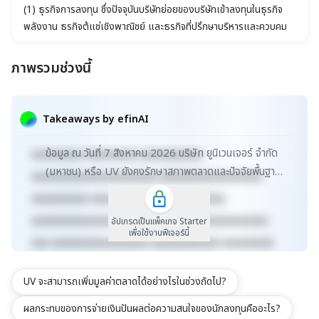
(1) ธุรกิจการลงทุน ซึ่งปัจจุบันบริษัทย่อยของบริษัทเข้าลงทุนในธุรกิจ
พลังงาน ธุรกิจตู้แช่เชิงพาณิชย์ และธุรกิจที่ปรึกษาบริหารและควบคุม
งานก่อสร้าง (2) ธุรกิจอสังหาริมทรัพย์และธุรกิจที่เกี่ยวข้อง(3) ธุรกิจ
ด้านอุตสาหกรรม ได้แก่ ธุรกิจผลิตและจำหน่ายผงสังกะสีออกไซด์และ
ภาพรวมช่วงนี้
เคมีภัณฑ์
xxxxxxxxxxxxxxxxxxxxxxx xxxxxxxxxxxxxxxxxxx
xxxxx xxxxxxxxxxxxxxxxxxxxxxxxxxxxxx
Takeaways by efinAI
xxxxxxxxxxxxxxxxxx xxxxxxxxxxxxxxx xxxxx
ข้อมูล ณ วันที่ 7 สิงหาคม 2026 บริษัท ยูนิเวนเจอร์ จำกัด
xxxxxxxxx xxxxxxxxx xxxxxxxxxxx
(มหาชน) หรือ UV ยังคงรักษาสภาพตลาดและปัจจัยพื้นฐาน
xxxxxxxxxxxxxxxxxxxxxx xxxxxxxxxxxxxxxxxx
ไว้ในเกณฑ์คงที่ โดยมีมูลค่าตลาดลดลงเล็กน้อย...
xxxxxxxxxx xxxxxxxxxxxxx xxxxxxxxxx
xxxxxxxxxxxxxxxxxxxxxxxxxx xxxxxxxxxxxxxxx
อัปเกรดเป็นแพ็คเกจ Starter
เพื่อใช้งานฟีเจอร์นี้
xxx xxxxxxxxxxxxxxxxx xxxxxxxxxxxx xxxxxxxxx
xxxxxxxxxxx xxxxxxxx xxxxxxxxxxxxxxxxxxxxxxx
UV จะสามารถเพิ่มมูลค่าตลาดได้อย่างไรในช่วงถัดไป?
xxxxxxxxxxxxxxxxxxx xxxxx
xxxxxxxxxxxxxxxxxxxxxxxxxxxxxx
ผลกระทบของการจ่ายเงินปันผลต่อความสนใจของนักลงทุนคืออะไร?