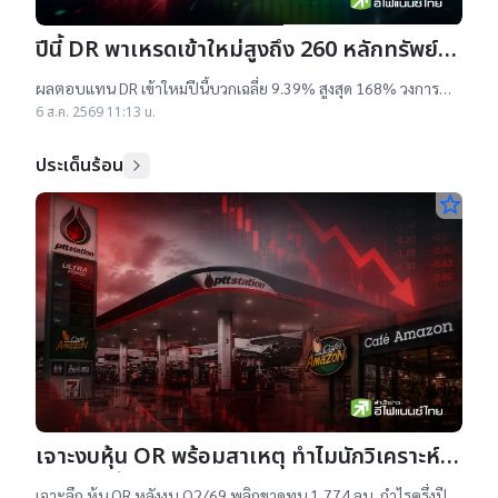
ปีนี้ DR พาเหรดเข้าใหม่สูงถึง 260 หลักทรัพย์
ผลตอบแทนบวกเฉลี่ย 9% สูงสุด 168%
ผลตอบแทน DR เข้าใหม่ปีนี้บวกเฉลี่ย 9.39% สูงสุด 168% วงการ
เผยสาเหตุออกใหม่จำนวนมาก เป็นไปตามความต้องการลงทุนหุ้น
6 ส.ค. 2569 11:13 น.
เทคฯสูง ชี้นักลงทุนรับ
ประเด็นร้อน
star_border
เจาะงบหุ้น OR พร้อมสาเหตุ ทำไมนักวิเคราะห์
ยังแนะ “ซื้อ”-“ถือ”
เจาะลึก หุ้น OR หลังงบ Q2/69 พลิกขาดทุน 1,774 ลบ. กำไรครึ่งปี