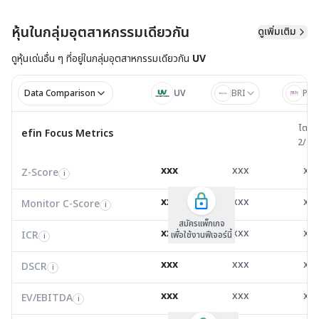
หุ้นในกลุ่มอุตสาหกรรมเดียวกัน
ดูเพิ่มเติม
ดูหุ้นเด่นอื่น ๆ ที่อยู่ใน
กลุ่มอุตสาหกรรมเดียวกัน
UV
Data Comparison
UV
BRI
PRI
ไตรมาส 
ไตรม
efin Focus Metrics
efin Focus Metrics
2/25
Z-Score
0.69
0.84
1.2
i
xxx
xxx
xx
Z-Score
EV/EBITDA
Z-Score
i
i
i
Monitor C-Score
0.00
0.00
0.0
i
xxx
xxx
xx
Monitor C-Score
FCF Yield
Monitor C-Score
i
i
i
ICR
1.45
0.13
2.1
i
สมัครแพ็คเกจ B
สมัครแพ็คเกจ B
สมัครแพ็กเกจ
xxx
xxx
xx
ICR
FCF/Net Income
เพื่อใช้งานฟีเจอร์นี้
เพื่อใช้งานฟีเจอร์นี้
ICR
เพื่อใช้งานฟีเจอร์นี้
i
i
i
DSCR
0.41
0.24
0.0
i
xxx
xxx
xx
DSCR
Net Debt/EBITDA
DSCR
i
i
i
EV/EBITDA
10.53
45.97
56,210
i
xxx
xxx
xx
ROIC
EV/EBITDA
FCF Yield
54.19
0.00
0.0
i
i
i