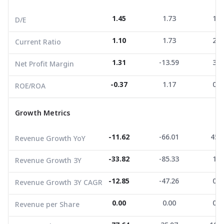
Net Profit Margin
1.31
-13.59
3.6
1.45
1.73
1.2
D/E
ROE/ROA
-0.37
1.17
0.7
1.10
1.73
2.5
Current Ratio
Growth Metrics
1.31
-13.59
3.6
Net Profit Margin
Revenue Growth YoY
-11.62
-66.01
45.5
-0.37
1.17
0.7
ROE/ROA
Revenue Growth 3Y
-33.82
-85.33
1.3
Growth Metrics
Revenue Growth 3Y CAGR
-12.85
-47.26
0.4
Revenue per Share
0.00
0.00
0.0
-11.62
-66.01
45.
Revenue Growth YoY
EPS Growth
-77.64
35.97
-189.
-33.82
-85.33
1.3
Revenue Growth 3Y
EBITDA Growth
-15.63
-4.31
-10.
-12.85
-47.26
0.4
Revenue Growth 3Y CAGR
5Y CAGR Total Return
-20.38
0.00
-5.5
0.00
0.00
0.0
Revenue per Share
Market Cap (M.Bath)
1,701.61
1,947.30
1,695