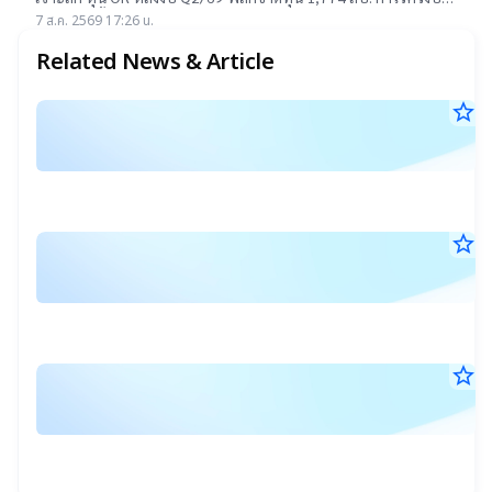
แรกต่ำสุดตั้งแต่เข้าตลาดฯ แม้ราคาเทรดต่ำ IPO แต่ 14 โบรกฯ ยัง
7 ส.ค. 2569 17:26 น.
แนะ "ซื้อ-ถือ" ยีลด์ปันผลสูง 4.32%
Related News & Article
star_border
ก
1
ให
ก.ค
สิ
25
08
ผู้
น.
ถื
star_border
แ
หุ
21
ก
พ.
เ
จั
25
08
ว
ตั
น.
ก
บร
star_border
ง
ป
ย
15
ก
เ
พ.
แ
เง
25
ชื่
21
ให
ไ
น.
บ