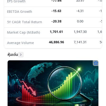
Average Volume
46,886.96
-77.64
7,141.31
35.97
-189
56.7
EPS Growth
-15.63
-4.31
-10.
EBITDA Growth
-20.38
0.00
-5.5
5Y CAGR Total Return
1,701.61
1,947.30
1,695
Market Cap (M.Bath)
46,886.96
7,141.31
56.
Average Volume
หุ้นเด่น
star_border