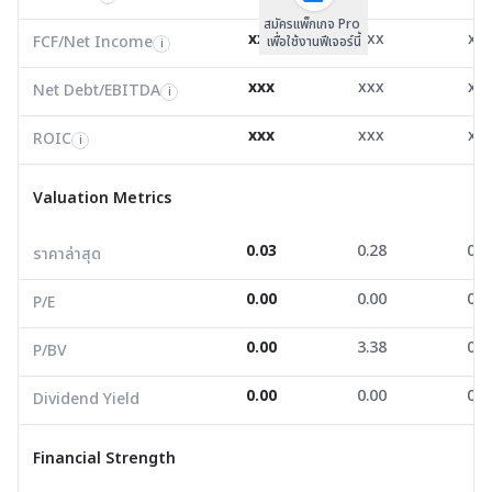
สมัครแพ็กเกจ Pro
Net Debt/EBITDA
-1.13
0.00
1.7
i
xxx
xxx
xx
FCF/Net Income
เพื่อใช้งานฟีเจอร์นี้
i
ROIC
-131.73
-87.04
-31.
i
xxx
xxx
xx
Net Debt/EBITDA
i
Valuation Metrics
xxx
xxx
xx
ROIC
i
ราคาล่าสุด
0.03
0.28
0.1
Valuation Metrics
P/E
0.00
0.00
0.0
0.03
0.28
0.1
ราคาล่าสุด
P/BV
0.00
3.38
0.2
0.00
0.00
0.0
Dividend Yield
0.00
0.00
0.0
P/E
0.00
3.38
0.2
P/BV
Financial Strength
0.00
0.00
0.0
Dividend Yield
D/E
-2.15
0.08
0.1
Current Ratio
0.51
21.15
5.7
Financial Strength
Net Profit Margin
-242.00
-46.15
-21.