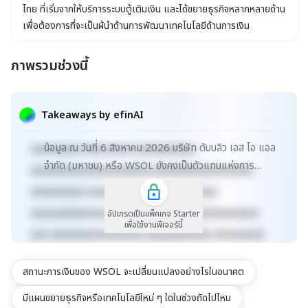
ไทย ที่เริ่มจากให้บริการระบบตู้เติมเงิน และได้ขยายธุรกิจหลากหลายด้าน
เพื่อต้องการที่จะเป็นผู้นำด้านการพัฒนาเทคโนโลยีด้านการเงิน
(FinTech) ธุรกิจผลิตภัณฑ์และช่องทางการขายเข้าถึงลูกค้า
(touchpoints) ที่มีระบบนิเวศน์ (ecosystem) ของตัวเองที่ครบวงจร
ภาพรวมช่วงนี้
และเข้าถึงผู้บริโภคได้มากที่สุด ปัจจุบัน WSOL ได้ขยายตัวไปสู่ธุรกิจอื่น
xxxxxxxxxxxxxxxxxxxxxxx xxxxxxxxxxxxxxxxxxx
ๆ โดยมุ่งเน้นไปที่การนำเทคโนโลยีเข้ามาเพื่อตอบสนองผู้บริโภคคนไทย
xxxxx xxxxxxxxxxxxxxxxxxxxxxxxxxxxxx
ในยุคปัจจุบัน และก้าวข้ามขีดจำกัดที่ยังมีอยู่ “เพื่อการเป็นผู้นำเทคโนโลยี
Takeaways by efinAI
ในอนาคต” โดยมุ่งเน้นการสร้าง ecosystem ของตัวเอง เพื่อตอบ
xxxxxxxxxxxxxxxxxx xxxxxxxxxxxxxxx xxxxx
สนองความต้องการของผู้บริโภค
ข้อมูล ณ วันที่ 6 สิงหาคม 2026 บริษัท ดับบลิว เอส โอ แอล
xxxxxxxxx xxxxxxxxx xxxxxxxxxxx
จำกัด (มหาชน) หรือ WSOL ยังคงเป็นตัวแทนแห่งการ
xxxxxxxxxxxxxxxxxxxxxx xxxxxxxxxxxxxxxxxx
พัฒนาเทคโนโลยีการเงินในประเทศไทย โดยแม้ไม่มีข้อ...
xxxxxxxxxx xxxxxxxxxxxxx xxxxxxxxxx
xxxxxxxxxxxxxxxxxxxxxxxxxx xxxxxxxxxxxxxxx
อัปเกรดเป็นแพ็คเกจ Starter
เพื่อใช้งานฟีเจอร์นี้
xxx xxxxxxxxxxxxxxxxx xxxxxxxxxxxx xxxxxxxxx
xxxxxxxxxxx xxxxxxxx xxxxxxxxxxxxxxxxxxxxxxx
สถานะการเงินของ WSOL จะเปลี่ยนแปลงอย่างไรในอนาคต
xxxxxxxxxxxxxxxxxxx xxxxx
xxxxxxxxxxxxxxxxxxxxxxxxxxxxxx
มีแผนขยายธุรกิจหรือเทคโนโลยีใหม่ ๆ ใดในช่วงถัดไปไหม