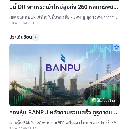
ปีนี้ DR พาเหรดเข้าใหม่สูงถึง 260 หลักทรัพย์
ผลตอบแทนบวกเฉลี่ย 9% สูงสุด 168%
ผลตอบแทน DR เข้าใหม่ปีนี้บวกเฉลี่ย 9.39% สูงสุด 168% วงการ
เผยสาเหตุออกใหม่จำนวนมาก เป็นไปตามความต้องการลงทุนหุ้น
6 ส.ค. 2569 11:13 น.
เทคฯสูง ชี้นักลงทุนรับ
ประเด็นร้อน
star_border
ส่องหุ้น BANPU หลังควบรวมเสร็จ กูรูคาดแนว
โน้มธุรกิจแจ่ม แถมยีลด์ปันผลดี เป้าสูงสุด
เจาะหุ้น BANPU หลังควบรวม BPP เสร็จแล้ว โบรกฯ คาดกำไรปี 69-
16.50 บาท
70 โต 19-22% เคาะราคาเป้าหมาย 14.50-16.50 บาท ยีลด์ปันผลดี
5 ส.ค. 2569 13:15 น.