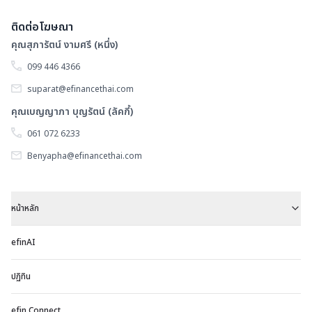
ติดต่อโฆษณา
คุณสุภารัตน์ งามศรี (หนึ่ง)
099 446 4366
suparat@efinancethai.com
คุณเบญญาภา บุญรัตน์ (ลัคกี้)
061 072 6233
Benyapha@efinancethai.com
หน้าหลัก
efinAI
ปฏิทิน
efin Connect