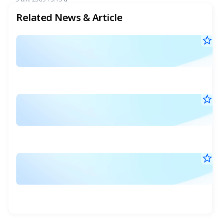
เกิน 4.5%
Related News & Article
star_border
แ
8
แ
ก.ค
ตั
25
17
ก
น.
ให
star_border
ข
แ
2
แ
มิ.
ต
ร
25
17
ที่
ชื่
น.
ว่
ห
star_border
2
ล
ทร
25
พ
พ.
ที่
2
25
08
จ
เป
น.
ไม
วั