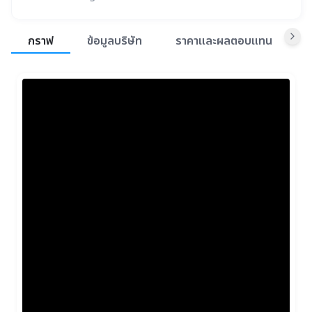
สรุปภาพรวมตลาด
กราฟ
ข้อมูลบริษัท
ราคาและผลตอบแทน
ข