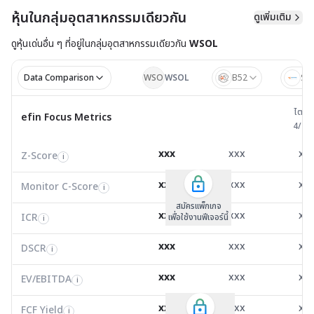
หุ้นในกลุ่มอุตสาหกรรมเดียวกัน
ดูเพิ่มเติม
ดูหุ้นเด่นอื่น ๆ ที่อยู่ใน
กลุ่มอุตสาหกรรมเดียวกัน
WSOL
Data Comparison
WSO
WSOL
B52
SC
ไตรมาส 
ไตรม
efin Focus Metrics
efin Focus Metrics
4/25
Z-Score
-7.99
16.34
1.1
i
xxx
xxx
xx
Z-Score
EV/EBITDA
Z-Score
i
i
i
Monitor C-Score
0.00
0.00
0.0
i
xxx
xxx
xx
Monitor C-Score
FCF Yield
Monitor C-Score
i
i
i
ICR
-20.96
0.00
-29.
i
สมัครแพ็คเกจ B
สมัครแพ็คเกจ B
สมัครแพ็กเกจ
xxx
xxx
xx
ICR
FCF/Net Income
เพื่อใช้งานฟีเจอร์นี้
เพื่อใช้งานฟีเจอร์นี้
ICR
เพื่อใช้งานฟีเจอร์นี้
i
i
i
DSCR
-0.03
0.00
3.4
i
xxx
xxx
xx
DSCR
Net Debt/EBITDA
DSCR
i
i
i
EV/EBITDA
-1.43
-5.32
-0.2
i
xxx
xxx
xx
ROIC
EV/EBITDA
FCF Yield
-2.72
0.00
-50.
i
i
i
FCF/Net Income
0.00
0.00
0.4
xxx
xxx
xx
i
FCF Yield
i