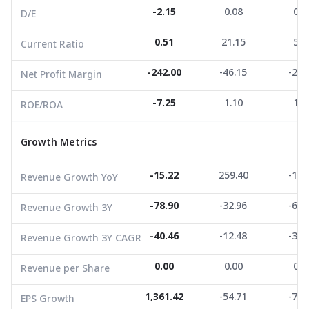
-2.15
0.08
0.1
D/E
ROE/ROA
-7.25
1.10
1.2
0.51
21.15
5.7
Current Ratio
Growth Metrics
-242.00
-46.15
-21.
Net Profit Margin
Revenue Growth YoY
-15.22
259.40
-19.
-7.25
1.10
1.2
ROE/ROA
Revenue Growth 3Y
-78.90
-32.96
-66.
Growth Metrics
Revenue Growth 3Y CAGR
-40.46
-12.48
-30.
Revenue per Share
0.00
0.00
0.0
-15.22
259.40
-19.
Revenue Growth YoY
EPS Growth
1,361.42
-54.71
-70.
-78.90
-32.96
-66.
Revenue Growth 3Y
EBITDA Growth
-17.66
-45.11
3,129
-40.46
-12.48
-30.
Revenue Growth 3Y CAGR
5Y CAGR Total Return
0.00
-34.55
-32.
0.00
0.00
0.0
Revenue per Share
Market Cap (M.Bath)
559.31
271.70
106.
Average Volume
32,193.35
1,361.42
1,165.58
-54.71
20,437
-70.
EPS Growth