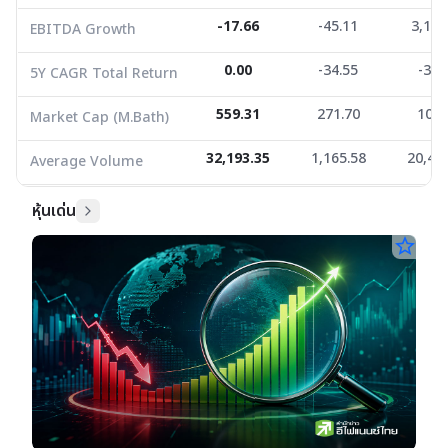
-17.66
-45.11
3,129
EBITDA Growth
0.00
-34.55
-32.
5Y CAGR Total Return
559.31
271.70
106.
Market Cap (M.Bath)
32,193.35
1,165.58
20,43
Average Volume
หุ้นเด่น
star_border