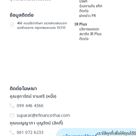
บริษัท
ร่วมงานกับ efin
ติดต่อ
ข้อมูลติดต่อ
ฝากข่าว PR
466 ถนนรัชดาภิเษก แขวงสามเสนนอก
IR Plus
เขตห้วยขวาง กรุงเทพมหานคร 10310
บริการของเรา
สมาชิก IR Plus
ติดต่อ
ติดต่อโฆษณา
คุณสุภารัตน์ งามศรี (หนึ่ง)
099 446 4366
suparat@efinancethai.com
คุณเบญญาภา บุญรัตน์ (ลัคกี้)
061 072 6233
เราใช้คุกกี้เพื่อให้คุ