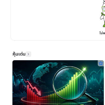
ไม่
หุ้นเด่น
star_border