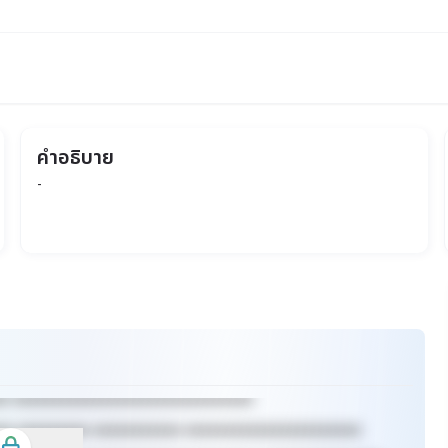
คำอธิบาย
-
ชน)
xx xxxxxxxxxxxxxxxxxxxxxxxxxxxxxx
xx xxxxxxxxx xxxxxxxxxxx xxxxxxxxxxxxxxxxxxxxxx