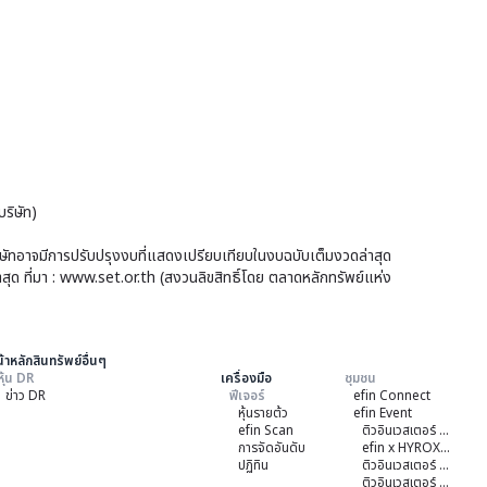
ริษัท)
บริษัทอาจมีการปรับปรุงงบที่แสดงเปรียบเทียบในงบฉบับเต็มงวดล่าสุด
าสุด ที่มา : www.set.or.th (สงวนลิขสิทธิ์โดย ตลาดหลักทรัพย์แห่ง
้าหลักสินทรัพย์อื่นๆ
หุ้น DR
เครื่องมือ
ชุมชน
ข่าว DR
ฟีเจอร์
efin Connect
หุ้นรายต้ว
efin Event
efin Scan
ติวอินเวสเตอร์ ON TOUR "หาดใหญ่" 2026
การจัดอันดับ
efin x HYROX Training Class
ปฏิทิน
ติวอินเวสเตอร์ ON TOUR "ชลบุรี" 2026
ติวอินเวสเตอร์ ON TOUR “เชียงใหม่” 2026