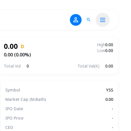
person
search
0.00
High
0.00
D
Low
0.00
0.00 (0.00%)
Total Vol
0
Total Val(K)
0.00
ข้อมูลบริษัทโดยสรุป
Symbol
YSS
Market Cap (M.Bath)
0.00
IPO Date
-
IPO Price
-
CEO
-