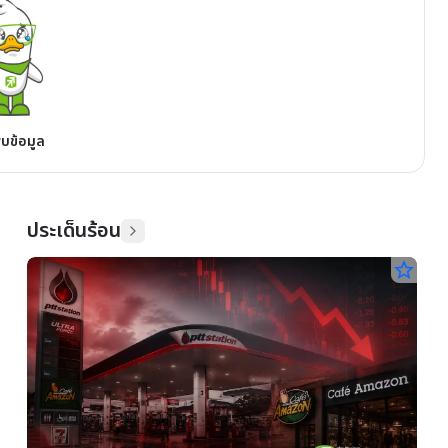
พบข้อมูล
ประเด็นร้อน
star_border