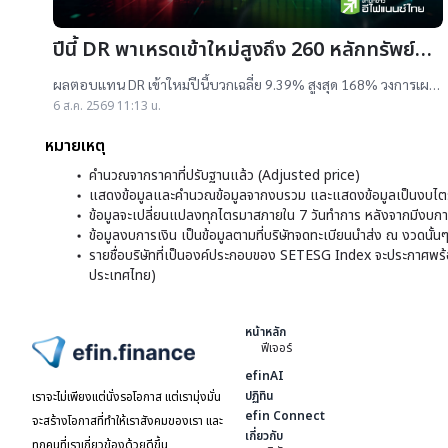
ปีนี้ DR พาเหรดเข้าใหม่สูงถึง 260 หลักทรัพย์
ผลตอบแทนบวกเฉลี่ย 9% สูงสุด 168%
ผลตอบแทน DR เข้าใหม่ปีนี้บวกเฉลี่ย 9.39% สูงสุด 168% วงการเผย
สาเหตุออกใหม่จำนวนมาก เป็นไปตามความต้องการลงทุนหุ้นเทคฯสูง
6 ส.ค. 2569 11:13 น.
ชี้นักลงทุนรับ
หมายเหตุ
คำนวณจากราคาที่ปรับฐานแล้ว (Adjusted price)
แสดงข้อมูลและคำนวณข้อมูลจากงบรวม และแสดงข้อมูลเป็นงบไตร
ข้อมูลจะเปลี่ยนแปลงทุกไตรมาสภายใน 7 วันทำการ หลังจากมีงบการ
ข้อมูลงบการเงิน เป็นข้อมูลตามที่บริษัทจดทะเบียนนำส่ง ณ งวดนั้น
รายชื่อบริษัทที่เป็นองค์ประกอบของ SETESG Index จะประกาศพร้อมก
ประเทศไทย)
หน้าหลัก
ฟีเจอร์
ไปหน้าแรก
efinAI
ปฏิทิน
เราจะไม่เพียงแต่นั่งรอโอกาส แต่เรามุ่งมั่น
efin Connect
จะสร้างโอกาสที่ทำให้เราสังคมของเรา และ
เกี่ยวกับ
ทุกคนที่เราเกี่ยวข้องด้วยดีขึ้น