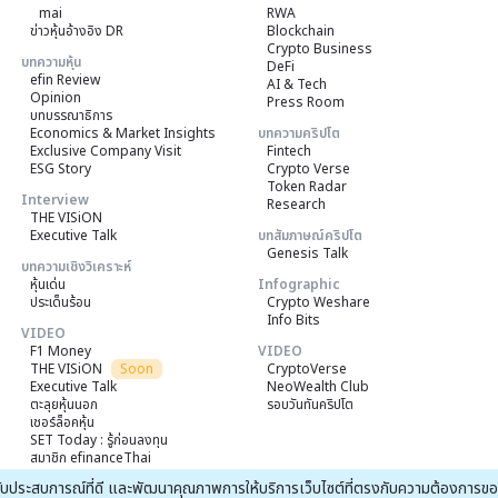
mai
RWA
ข่าวหุ้นอ้างอิง DR
Blockchain
Crypto Business
บทความหุ้น
DeFi
efin Review
AI & Tech
Opinion
Press Room
บทบรรณาธิการ
Economics & Market Insights
บทความคริปโต
Exclusive Company Visit
Fintech
ESG Story
Crypto Verse
Token Radar
Interview
Research
THE VISiON
Executive Talk
บทสัมภาษณ์คริปโต
Genesis Talk
บทความเชิงวิเคราะห์
หุ้นเด่น
Infographic
ประเด็นร้อน
Crypto Weshare
Info Bits
VIDEO
F1 Money
VIDEO
THE VISiON
Soon
CryptoVerse
Executive Talk
NeoWealth Club
ตะลุยหุ้นนอก
รอบวันทันคริปโต
เชอร์ล็อคหุ้น
SET Today : รู้ก่อนลงทุน
สมาชิก efinanceThai
News Clips
ณได้รับประสบการณ์ที่ดี และพัฒนาคุณภาพการให้บริการเว็บไซต์ที่ตรงกับความต้องการ
efin StockPickUp