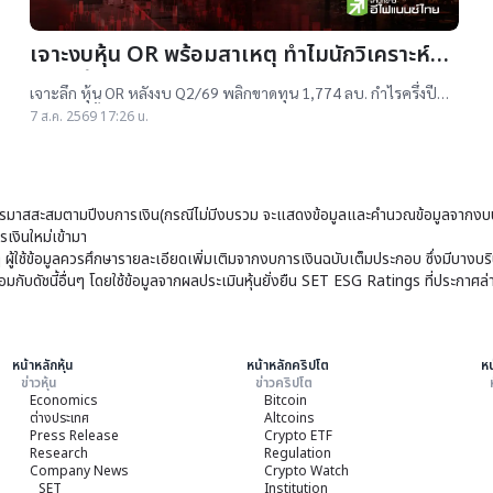
เจาะงบหุ้น OR พร้อมสาเหตุ ทำไมนักวิเคราะห์ยัง
แนะ “ซื้อ”-“ถือ”
เจาะลึก หุ้น OR หลังงบ Q2/69 พลิกขาดทุน 1,774 ลบ. กำไรครึ่งปี
แรกต่ำสุดตั้งแต่เข้าตลาดฯ แม้ราคาเทรดต่ำ IPO แต่ 14 โบรกฯ ยังแนะ
7 ส.ค. 2569 17:26 น.
"ซื้อ-ถือ" ยีลด์ปันผลสูง 4.32%
มาสสะสมตามปีงบการเงิน(กรณีไม่มีงบรวม จะแสดงข้อมูลและคำนวณข้อมูลจากงบบ
เงินใหม่เข้ามา
ๆ ผู้ใช้ข้อมูลควรศึกษารายละเอียดเพิ่มเติมจากงบการเงินฉบับเต็มประกอบ ซึ่งมีบาง
ับดัชนี้อื่นๆ โดยใช้ข้อมูลจากผลประเมินหุ้นยั่งยืน SET ESG Ratings ที่ประกาศล่
หน้าหลักหุ้น
หน้าหลักคริปโต
หน
ข่าวหุ้น
ข่าวคริปโต
Economics
Bitcoin
ต่างประเทศ
Altcoins
Press Release
Crypto ETF
Research
Regulation
Company News
Crypto Watch
SET
Institution