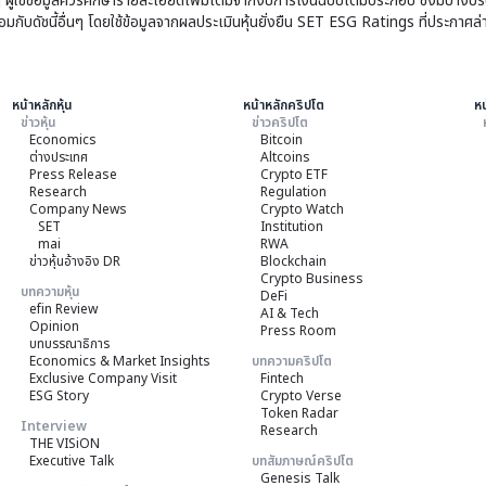
ๆ ผู้ใช้ข้อมูลควรศึกษารายละเอียดเพิ่มเติมจากงบการเงินฉบับเต็มประกอบ ซึ่งมีบาง
ับดัชนี้อื่นๆ โดยใช้ข้อมูลจากผลประเมินหุ้นยั่งยืน SET ESG Ratings ที่ประกาศล่
หน้าหลักหุ้น
หน้าหลักคริปโต
หน
ข่าวหุ้น
ข่าวคริปโต
Economics
Bitcoin
ต่างประเทศ
Altcoins
Press Release
Crypto ETF
Research
Regulation
Company News
Crypto Watch
SET
Institution
mai
RWA
ข่าวหุ้นอ้างอิง DR
Blockchain
Crypto Business
บทความหุ้น
DeFi
efin Review
AI & Tech
Opinion
Press Room
บทบรรณาธิการ
Economics & Market Insights
บทความคริปโต
Exclusive Company Visit
Fintech
ESG Story
Crypto Verse
Token Radar
Interview
Research
THE VISiON
Executive Talk
บทสัมภาษณ์คริปโต
Genesis Talk