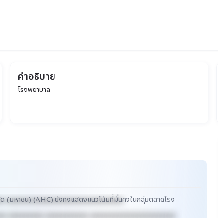
คำอธิบาย
โรงพยาบาล
กัด (มหาชน) (AHC) ยังคงแสดงแนวโน้มที่มั่นคงในกลุ่มตลาดโรง
xx xxxxxxxxxxxxxxxxxxxxxxxxxxxxxx
xx xxxxxxxxx xxxxxxxxxxx xxxxxxxxxxxxxxxxxxxxxx