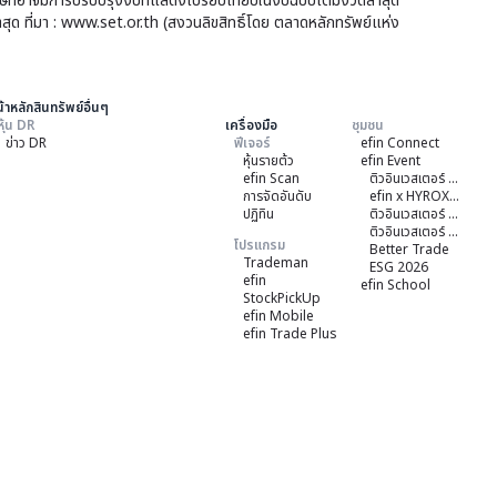
บริษัทอาจมีการปรับปรุงงบที่แสดงเปรียบเทียบในงบฉบับเต็มงวดล่าสุด
าสุด ที่มา : www.set.or.th (สงวนลิขสิทธิ์โดย ตลาดหลักทรัพย์แห่ง
้าหลักสินทรัพย์อื่นๆ
หุ้น DR
เครื่องมือ
ชุมชน
ข่าว DR
ฟีเจอร์
efin Connect
หุ้นรายต้ว
efin Event
efin Scan
ติวอินเวสเตอร์ ON TOUR "หาดใหญ่" 2026
การจัดอันดับ
efin x HYROX Training Class
ปฏิทิน
ติวอินเวสเตอร์ ON TOUR "ชลบุรี" 2026
ติวอินเวสเตอร์ ON TOUR “เชียงใหม่” 2026
โปรแกรม
Better Trade
Trademan
ESG 2026
efin
efin School
StockPickUp
efin Mobile
efin Trade Plus