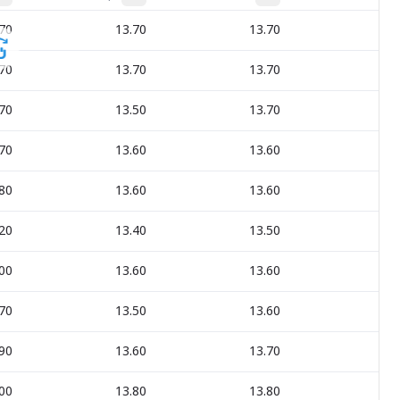
not sorted
not sorted
not sorted
70
13.70
13.70
0
swipe
70
13.70
13.70
0
70
13.50
13.70
+0
70
13.60
13.60
0
80
13.60
13.60
+0
20
13.40
13.50
-0
00
13.60
13.60
0
70
13.50
13.60
-0
90
13.60
13.70
-0
00
13.80
13.80
-0