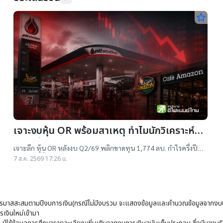
star_border
เจาะงบหุ้น OR พร้อมสาเหตุ ทำไมนักวิเคราะห์ยัง
แนะ “ซื้อ”-“ถือ”
เจาะลึก หุ้น OR หลังงบ Q2/69 พลิกขาดทุน 1,774 ลบ. กำไรครึ่งปี
แรกต่ำสุดตั้งแต่เข้าตลาดฯ แม้ราคาเทรดต่ำ IPO แต่ 14 โบรกฯ ยังแนะ
7 ส.ค. 2569 17:26 น.
"ซื้อ-ถือ" ยีลด์ปันผลสูง 4.32%
มาสสะสมตามปีงบการเงิน(กรณีไม่มีงบรวม จะแสดงข้อมูลและคำนวณข้อมูลจากงบบ
เงินใหม่เข้ามา