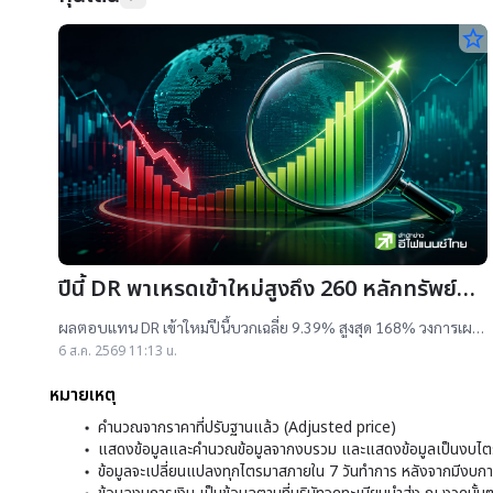
star_border
ปีนี้ DR พาเหรดเข้าใหม่สูงถึง 260 หลักทรัพย์
ผลตอบแทนบวกเฉลี่ย 9% สูงสุด 168%
ผลตอบแทน DR เข้าใหม่ปีนี้บวกเฉลี่ย 9.39% สูงสุด 168% วงการเผย
สาเหตุออกใหม่จำนวนมาก เป็นไปตามความต้องการลงทุนหุ้นเทคฯสูง
6 ส.ค. 2569 11:13 น.
ชี้นักลงทุนรับ
หมายเหตุ
คำนวณจากราคาที่ปรับฐานแล้ว (Adjusted price)
แสดงข้อมูลและคำนวณข้อมูลจากงบรวม และแสดงข้อมูลเป็นงบไตร
ข้อมูลจะเปลี่ยนแปลงทุกไตรมาสภายใน 7 วันทำการ หลังจากมีงบการ