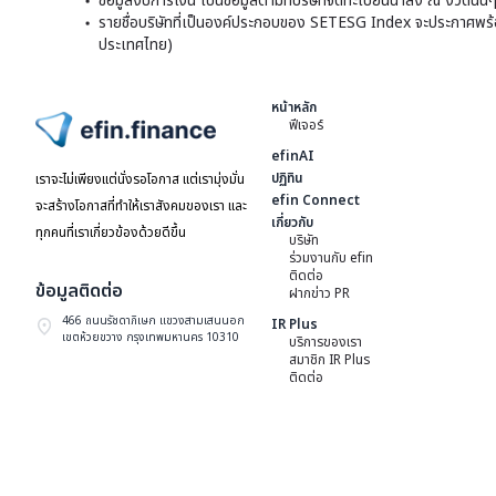
ข้อมูลงบการเงิน เป็นข้อมูลตามที่บริษัทจดทะเบียนนำส่ง ณ งวดนั้น
รายชื่อบริษัทที่เป็นองค์ประกอบของ SETESG Index จะประกาศพร้อมก
ประเทศไทย)
หน้าหลัก
ฟีเจอร์
ไปหน้าแรก
efinAI
ปฏิทิน
เราจะไม่เพียงแต่นั่งรอโอกาส แต่เรามุ่งมั่น
efin Connect
จะสร้างโอกาสที่ทำให้เราสังคมของเรา และ
เกี่ยวกับ
ทุกคนที่เราเกี่ยวข้องด้วยดีขึ้น
บริษัท
ร่วมงานกับ efin
ติดต่อ
ข้อมูลติดต่อ
ฝากข่าว PR
466 ถนนรัชดาภิเษก แขวงสามเสนนอก
IR Plus
เขตห้วยขวาง กรุงเทพมหานคร 10310
บริการของเรา
สมาชิก IR Plus
ติดต่อ