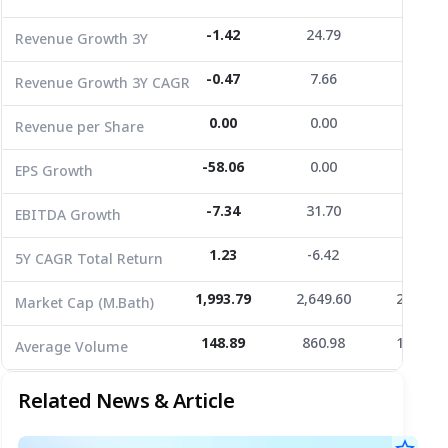
EPS Growth
-58.06
0.00
-86.34
-1.42
24.79
0.00
Revenue Growth 3Y
EBITDA Growth
-7.34
31.70
199.49
-0.47
7.66
0.00
Revenue Growth 3Y CAGR
5Y CAGR Total Return
1.23
-6.42
0.00
0.00
0.00
0.00
Revenue per Share
Market Cap (M.Bath)
1,993.79
2,649.60
2,214.9
Average Volume
148.89
-58.06
860.98
0.00
1,639.9
-86.34
EPS Growth
-7.34
31.70
199.49
EBITDA Growth
1.23
-6.42
0.00
5Y CAGR Total Return
1,993.79
2,649.60
2,214.9
Market Cap (M.Bath)
148.89
860.98
1,639.9
Average Volume
Related News & Article