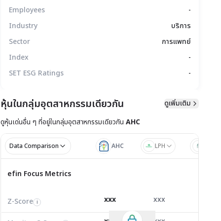
Employees
-
Industry
บริการ
Sector
การแพทย์
Index
-
SET ESG Ratings
-
หุ้นในกลุ่มอุตสาหกรรมเดียวกัน
ดูเพิ่มเติม
ดูหุ้นเด่นอื่น ๆ ที่อยู่ใน
กลุ่มอุตสาหกรรมเดียวกัน
AHC
มูลทางเทคนิค
สิทธิประโยชน์
แบบรายงาน
Data Comparison
AHC
LPH
NKT
ไตรมาส 1/2
ไตรมาส
efin Focus Metrics
efin Focus Metrics
1/2569
Z-Score
5.98
3.62
2.80
i
xxx
xxx
xxx
Z-Score
EV/EBITDA
Z-Score
i
i
i
Monitor C-Score
0.00
0.00
0.00
เปลี่ยนแปลง (%)
ปริมาณ ('000 หุ้น)
มูลค่า (ล้านบาท)
i