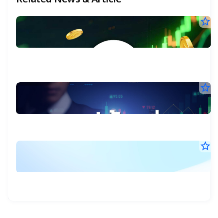
star_border
T
ดี
เจ
31
ลึก
ท
ก.ค
หุ้
25
TC
ไ
15
บว
น.
แร
ร
ทำ
star_border
ส
เ
ไฮ
รอ
31
หุ
3
เก
ก.ค
30
เด
25
ปี
ปี
09
หล
ท
ห
น.
ปร
พื
ทุ
ซื้อ
star_border
บ
หุ้
ฐ
7
27
คื
ลิ
ก.ค
7,
(
ลบ
:
25
ล้
11
บา
หุ
T
น.
เพิ
คื
RO
แ
EP
เต
โบ
ซื้