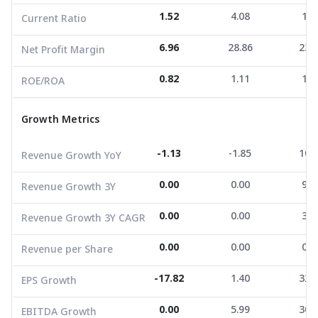
1.52
4.08
1.2
Current Ratio
Growth Metrics
6.96
28.86
23.
Net Profit Margin
Revenue Growth YoY
-1.13
-1.85
10.8
0.82
1.11
1.3
ROE/ROA
Revenue Growth 3Y
0.00
0.00
9.4
Growth Metrics
Revenue Growth 3Y CAGR
0.00
0.00
3.0
Revenue per Share
0.00
0.00
0.0
-1.13
-1.85
10.
Revenue Growth YoY
EPS Growth
-17.82
1.40
32.1
0.00
0.00
9.4
Revenue Growth 3Y
EBITDA Growth
0.00
5.99
30.5
0.00
0.00
3.0
Revenue Growth 3Y CAGR
5Y CAGR Total Return
0.00
0.00
0.8
0.00
0.00
0.0
Revenue per Share
Market Cap (M.Bath)
4,915.68
7,040.00
5,208
Average Volume
1,550.04
-17.82
3,752.47
1.40
39,620
32.
EPS Growth
0.00
5.99
30.
EBITDA Growth