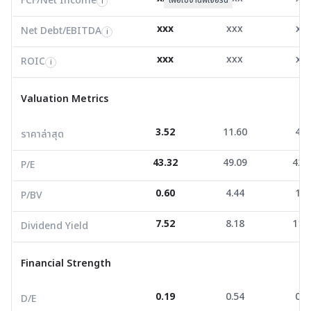
FCF/Net Income
i
ROIC
7.86
51.83
13.7
i
xxx
xxx
xx
Net Debt/EBITDA
i
Valuation Metrics
xxx
xxx
xx
ROIC
i
ราคาล่าสุด
3.52
11.60
4.0
Valuation Metrics
P/E
43.32
49.09
42.1
3.52
11.60
4.0
ราคาล่าสุด
P/BV
0.60
4.44
1.3
43.32
49.09
42.
Dividend Yield
7.52
8.18
11.9
P/E
0.60
4.44
1.3
P/BV
Financial Strength
7.52
8.18
11.
Dividend Yield
D/E
0.19
0.54
0.9
Current Ratio
1.52
4.08
1.2
Financial Strength
Net Profit Margin
6.96
28.86
23.8
0.19
0.54
0.9
D/E
ROE/ROA
0.82
1.11
1.3