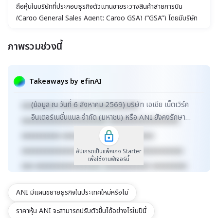
ถือหุ้นในบริษัทที่ประกอบธุรกิจตัวแทนขายระวางสินค้าสายการบิน
(Cargo General Sales Agent: Cargo GSA) (“GSA”) โดยมีบริษัท
ย่อยและบริษัทร่วมค้ารวมจำนวน 30 บริษัท (รวมเรียกว่า “บริษัทฯ”) โดย
ประกอบธุรกิจตัวแทนขายระวางสินค้าสายการบิน ให้แก่สายการบินชั้นนำ
ภาพรวมช่วงนี้
กว่า 20 สายการบินใน 10 ประเทศและเขตบริหารพิเศษทั่วเอเชียแปซิฟิค
xxxxxxxxxxxxxxxxxxxxxxx xxxxxxxxxxxxxxxxxxx
ซึ่งได้แก่ ประเทศไทย ประเทศสิงคโปร์ ประเทศเวียดนาม เขตบริหาร
xxxxx xxxxxxxxxxxxxxxxxxxxxxxxxxxxxx
พิเศษฮ่องกงแห่งสาธารณรัฐประชาชนจีน สาธารณรัฐประชาชนจีน
Takeaways by efinAI
ประเทศมาเลเซีย ประเทศกัมพูชา สาธารณรัฐแห่งสหภาพเมียนมา
xxxxxxxxxxxxxxxxxx xxxxxxxxxxxxxxx xxxxx
ประเทศอินเดีย และประเทศญี่ปุ่น ครอบคลุมเส้นทางการบินซึ่งมีปลาย
(ข้อมูล ณ วันที่ 6 สิงหาคม 2569) บริษัท เอเชีย เน็ตเวิร์ค
xxxxxxxxx xxxxxxxxx xxxxxxxxxxx
ทางกว่า 400 แห่งในทุกภูมิภาคทั่วโลก
อินเตอร์เนชั่นแนล จำกัด (มหาชน) หรือ ANI ยังคงรักษา
xxxxxxxxxxxxxxxxxxxxxx xxxxxxxxxxxxxxxxxx
บทบาทผู้นำในธุรกิจ Operating Holding ที่ด...
xxxxxxxxxx xxxxxxxxxxxxx xxxxxxxxxx
xxxxxxxxxxxxxxxxxxxxxxxxxx xxxxxxxxxxxxxxx
อัปเกรดเป็นแพ็คเกจ Starter
เพื่อใช้งานฟีเจอร์นี้
xxx xxxxxxxxxxxxxxxxx xxxxxxxxxxxx xxxxxxxxx
xxxxxxxxxxx xxxxxxxx xxxxxxxxxxxxxxxxxxxxxxx
ANI มีแผนขยายธุรกิจในประเทศใหม่หรือไม่
xxxxxxxxxxxxxxxxxxx xxxxx
xxxxxxxxxxxxxxxxxxxxxxxxxxxxxx
ราคาหุ้น ANI จะสามารถปรับตัวขึ้นได้อย่างไรในปีนี้