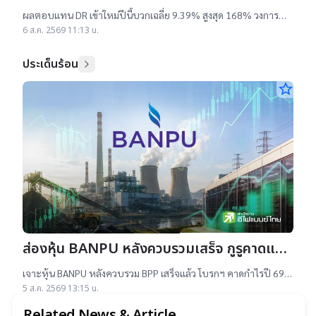
ผลตอบแทนบวกเฉลี่ย 9% สูงสุด 168%
ผลตอบแทน DR เข้าใหม่ปีนี้บวกเฉลี่ย 9.39% สูงสุด 168% วงการ
เผยสาเหตุออกใหม่จำนวนมาก เป็นไปตามความต้องการลงทุนหุ้น
6 ส.ค. 2569 11:13 น.
เทคฯสูง ชี้นักลงทุนรับ
ประเด็นร้อน
star_border
ส่องหุ้น BANPU หลังควบรวมเสร็จ กูรูคาดแนว
โน้มธุรกิจแจ่ม แถมยีลด์ปันผลดี เป้าสูงสุด
เจาะหุ้น BANPU หลังควบรวม BPP เสร็จแล้ว โบรกฯ คาดกำไรปี 69-
16.50 บาท
70 โต 19-22% เคาะราคาเป้าหมาย 14.50-16.50 บาท ยีลด์ปันผลดี
5 ส.ค. 2569 13:15 น.
เกิน 4.5%
Related News & Article