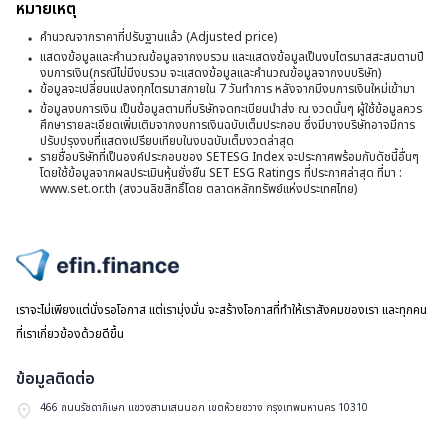
หมายเหตุ
รก
ผ
ร
เค
คำนวณจากราคาที่ปรับฐานแล้ว (Adjusted price)
เป้
ต
พื
ใหม
แสดงข้อมูลและคำนวณข้อมูลจากงบรวม และแสดงข้อมูลเป็นงบไตรมาสสะสมตามปี
ผู้
สูง
งบการเงิน(กรณีไม่มีงบรวม จะแสดงข้อมูลและคำนวณข้อมูลจากงบบริษัท)
ฐ
85
ข้อมูลจะเปลี่ยนแปลงทุกไตรมาสภายใน 7 วันทำการ หลังจากมีงบการเงินใหม่เข้ามา
ถื
บา
2
ข้อมูลงบการเงิน เป็นข้อมูลตามที่บริษัทจดทะเบียนนำส่ง ณ งวดนั้นๆ ผู้ใช้ข้อมูลควร
ปั
ศึกษารายละเอียดเพิ่มเติมจากงบการเงินฉบับเต็มประกอบ ซึ่งมีบางบริษัทอาจมีการ
หุ
บ
ยั่ว
ปรับปรุงงบที่แสดงเปรียบเทียบในงบฉบับเต็มงวดล่าสุด
ใจ
รายชื่อบริษัทที่เป็นองค์ประกอบของ SETESG Index จะประกาศพร้อมกับดัชนี้อื่นๆ
4.
โดยใช้ข้อมูลจากผลประเมินหุ้นยั่งยืน SET ESG Ratings ที่ประกาศล่าสุด ที่มา :
www.set.or.th (สงวนลิขสิทธิ์โดย ตลาดหลักทรัพย์แห่งประเทศไทย)
ไปหน้าแรก
เราจะไม่เพียงแต่นั่งรอโอกาส แต่เรามุ่งมั่น จะสร้างโอกาสที่ทำให้เราสังคมของเรา และทุกคน
ที่เราเกี่ยวข้องด้วยดีขึ้น
ข้อมูลติดต่อ
466 ถนนรัชดาภิเษก แขวงสามเสนนอก เขตห้วยขวาง กรุงเทพมหานคร 10310