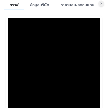
สรุปภาพรวมตลาด
กราฟ
ข้อมูลบริษัท
ราคาและผลตอบแทน
ข