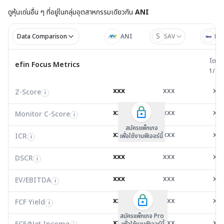
ดูหุ้นเด่นอื่น ๆ ที่อยู่ใน
กลุ่มอุตสาหกรรมเดียวกัน
ANI
S
Data Comparison
ANI
SAV
NY
ไตรมาส 
ไตรม
efin Focus Metrics
efin Focus Metrics
1/25
Z-Score
3.27
7.38
1.9
i
xxx
xxx
xx
Z-Score
EV/EBITDA
Z-Score
i
i
i
Monitor C-Score
0.00
0.00
0.0
i
xxx
xxx
xx
Monitor C-Score
FCF Yield
Monitor C-Score
i
i
i
ICR
18.77
62.63
5.7
i
สมัครแพ็คเกจ B
สมัครแพ็คเกจ B
สมัครแพ็กเกจ
xxx
xxx
xx
ICR
FCF/Net Income
เพื่อใช้งานฟีเจอร์นี้
เพื่อใช้งานฟีเจอร์นี้
ICR
เพื่อใช้งานฟีเจอร์นี้
i
i
i
DSCR
1.25
83.24
3.8
i
xxx
xxx
xx
DSCR
Net Debt/EBITDA
DSCR
i
i
i
EV/EBITDA
5.63
9.34
5.6
i
xxx
xxx
xx
ROIC
EV/EBITDA
FCF Yield
0.00
8.82
0.0
i
i
i
FCF/Net Income
0.00
1.14
0.0
xxx
xxx
xx
i
FCF Yield
i
สมัครแพ็กเกจ Pro
Net Debt/EBITDA
-0.39
-0.88
1.4
i
xxx
xxx
xx
เพื่อใช้งานฟีเจอร์นี้