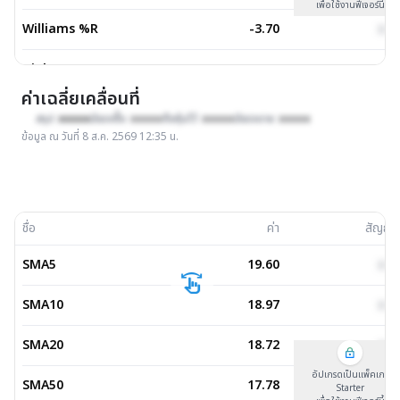
เพื่อใช้งานฟีเจอร์นี้
Williams %R
-3.70
xxx
Highs(14)
19.80
xxx
ค่าเฉลี่ยเคลื่อนที่
สรุป :
xxxxx
มีแรงซื้อ :
xxxxx
ถือหุ้นไว้ :
xxxxx
มีแรงขาย :
xxxxx
ข้อมูล ณ วันที่
8 ส.ค. 2569 12:35 น.
ชื่อ
ค่า
สัญญ
SMA5
19.60
xxx
swipe
SMA10
18.97
xxx
SMA20
18.72
xxx
อัปเกรดเป็นแพ็คเกจ
SMA50
17.78
xxx
Starter