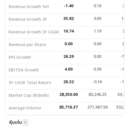
Revenue per Share
0.00
0.00
0.0
-1.40
0.16
-2.0
Revenue Growth YoY
EPS Growth
26.39
0.00
-79.
35.82
3.60
12.
Revenue Growth 3Y
EBITDA Growth
4.00
0.39
-14.
10.74
1.19
3.9
Revenue Growth 3Y CAGR
5Y CAGR Total Return
20.32
-0.16
-18.
0.00
0.00
0.0
Revenue per Share
Market Cap (M.Bath)
28,350.00
80,246.25
34,762
Average Volume
85,716.37
26.39
371,987.56
0.00
532,73
-79.
EPS Growth
4.00
0.39
-14.
EBITDA Growth
20.32
-0.16
-18.
5Y CAGR Total Return
28,350.00
80,246.25
34,76
Market Cap (M.Bath)
85,716.37
371,987.56
532,73
Average Volume
หุ้นเด่น