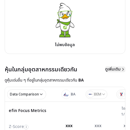
ไม่พบข้อมูล
หุ้นในกลุ่มอุตสาหกรรมเดียวกัน
ดูเพิ่มเติม
ดูหุ้นเด่นอื่น ๆ ที่อยู่ใน
กลุ่มอุตสาหกรรมเดียวกัน
BA
Data Comparison
BA
BEM
BT
ไตรมาส 
ไตรม
efin Focus Metrics
efin Focus Metrics
1/25
Z-Score
1.58
0.71
0.2
i
xxx
xxx
xx
Z-Score
EV/EBITDA
Z-Score
i
i
i