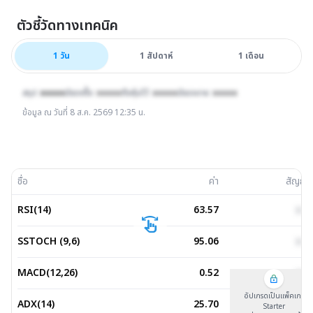
ตัวชี้วัดทางเทคนิค
1 วัน
1 วัน
1 สัปดาห์
1 เดือน
สรุป :
xxxxx
มีแรงซื้อ :
xxxxx
ถือหุ้นไว้ :
xxxxx
มีแรงขาย :
xxxxx
ข้อมูล ณ วันที่
8 ส.ค. 2569 12:35 น.
ชื่อ
ค่า
สัญญ
RSI(14)
63.57
xxx
swipe
SSTOCH (9,6)
95.06
xxx
MACD(12,26)
0.52
xxx
อัปเกรดเป็นแพ็คเกจ
ADX(14)
25.70
xxx
Starter