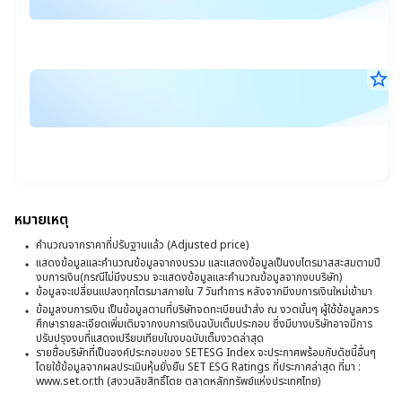
ส.ค
สุ
แ
25
17
ข
เ
น.
ใ
ส
star_border
ต
ส
ต่
7
เพ
แ
ส.ค
สุ
ค้
25
สิ
17
ข
:
น.
อน
ใ
B
จ
ส
เร
6
หมายเหตุ
แ
ซื้
ห
คำนวณจากราคาที่ปรับฐานแล้ว (Adjusted price)
สิ
ข
แสดงข้อมูลและคำนวณข้อมูลจากงบรวม และแสดงข้อมูลเป็นงบไตรมาสสะสมตามปี
ทร
อน
งบการเงิน(กรณีไม่มีงบรวม จะแสดงข้อมูลและคำนวณข้อมูลจากงบบริษัท)
วั
ที่
ข้อมูลจะเปลี่ยนแปลงทุกไตรมาสภายใน 7 วันทำการ หลังจากมีงบการเงินใหม่เข้ามา
จ
ที่
ข้อมูลงบการเงิน เป็นข้อมูลตามที่บริษัทจดทะเบียนนำส่ง ณ งวดนั้นๆ ผู้ใช้ข้อมูลควร
อ
3
ศึกษารายละเอียดเพิ่มเติมจากงบการเงินฉบับเต็มประกอบ ซึ่งมีบางบริษัทอาจมีการ
1
ปรับปรุงงบที่แสดงเปรียบเทียบในงบฉบับเต็มงวดล่าสุด
โ
ห
รายชื่อบริษัทที่เป็นองค์ประกอบของ SETESG Index จะประกาศพร้อมกับดัชนี้อื่นๆ
ส
B
โดยใช้ข้อมูลจากผลประเมินหุ้นยั่งยืน SET ESG Ratings ที่ประกาศล่าสุด ที่มา :
ทร
2
www.set.or.th (สงวนลิขสิทธิ์โดย ตลาดหลักทรัพย์แห่งประเทศไทย)
ที่