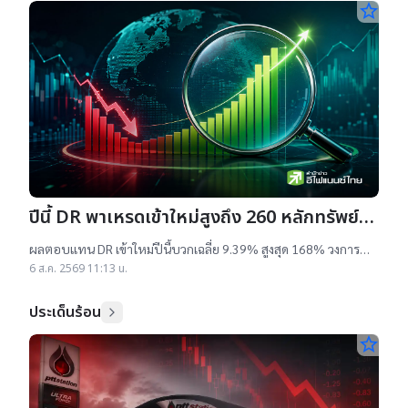
star_border
ปีนี้ DR พาเหรดเข้าใหม่สูงถึง 260 หลักทรัพย์
ผลตอบแทนบวกเฉลี่ย 9% สูงสุด 168%
ผลตอบแทน DR เข้าใหม่ปีนี้บวกเฉลี่ย 9.39% สูงสุด 168% วงการ
เผยสาเหตุออกใหม่จำนวนมาก เป็นไปตามความต้องการลงทุนหุ้น
6 ส.ค. 2569 11:13 น.
เทคฯสูง ชี้นักลงทุนรับ
ประเด็นร้อน
star_border