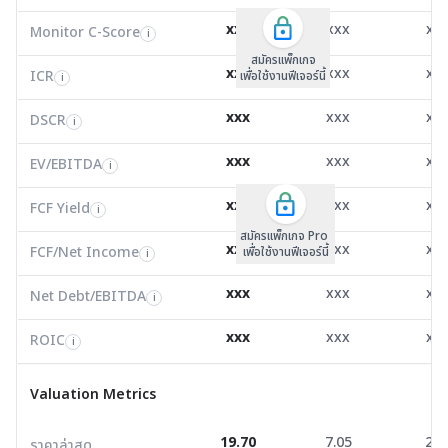
Monitor C-Score
0.00
0.00
0.0
i
xxx
xxx
xx
Monitor C-Score
FCF Yield
Monitor C-Score
i
i
i
ICR
6.42
3.00
0.9
i
สมัครแพ็คเกจ B
สมัครแพ็คเกจ B
สมัครแพ็กเกจ
xxx
xxx
xx
ICR
FCF/Net Income
เพื่อใช้งานฟีเจอร์นี้
เพื่อใช้งานฟีเจอร์นี้
ICR
เพื่อใช้งานฟีเจอร์นี้
i
i
i
DSCR
0.93
0.00
0.7
i
xxx
xxx
xx
DSCR
Net Debt/EBITDA
DSCR
i
i
i
EV/EBITDA
6.51
2,225,513.00
22.2
i
xxx
xxx
xx
ROIC
EV/EBITDA
FCF Yield
28.13
41.18
-48.
i
i
i
FCF/Net Income
2.00
8.73
6.8
xxx
xxx
xx
i
FCF Yield
i
สมัครแพ็กเกจ Pro
Net Debt/EBITDA
1.75
0.00
16.6
i
xxx
xxx
xx
FCF/Net Income
เพื่อใช้งานฟีเจอร์นี้
i
ROIC
30.98
5.34
2.2
i
xxx
xxx
xx
Net Debt/EBITDA
i
Valuation Metrics
xxx
xxx
xx
ROIC
i
ราคาล่าสุด
19.70
7.05
2.0
Valuation Metrics
P/E
13.39
87.50
0.0
19.70
7.05
2.0
ราคาล่าสุด