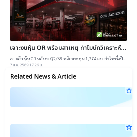
เจาะงบหุ้น OR พร้อมสาเหตุ ทำไมนักวิเคราะห์
ยังแนะ “ซื้อ”-“ถือ”
เจาะลึก หุ้น OR หลังงบ Q2/69 พลิกขาดทุน 1,774 ลบ. กำไรครึ่งปี
แรกต่ำสุดตั้งแต่เข้าตลาดฯ แม้ราคาเทรดต่ำ IPO แต่ 14 โบรกฯ ยัง
7 ส.ค. 2569 17:26 น.
แนะ "ซื้อ-ถือ" ยีลด์ปันผลสูง 4.32%
Related News & Article
star_border
ร
7
อ้
ส.ค
แ
25
17
เ
น.
ส
star_border
ร
ต่
7
อ้