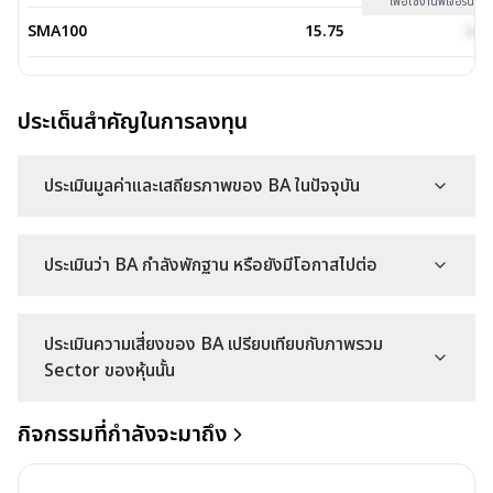
เพื่อใช้งานฟีเจอร์นี้
SMA100
15.75
xxx
SMA200
15.36
xxx
ประเด็นสำคัญในการลงทุน
EMA5
19.51
xxx
EMA9
19.26
xxx
ประเมินมูลค่าและเสถียรภาพของ BA ในปัจจุบัน
EMA13
19.07
xxx
ประเมินว่า BA กำลังพักฐาน หรือยังมีโอกาสไปต่อ
EMA20
18.81
xxx
EMA50
17.78
xxx
ประเมินความเสี่ยงของ BA เปรียบเทียบกับภาพรวม
Sector ของหุ้นนั้น
กิจกรรมที่กำลังจะมาถึง