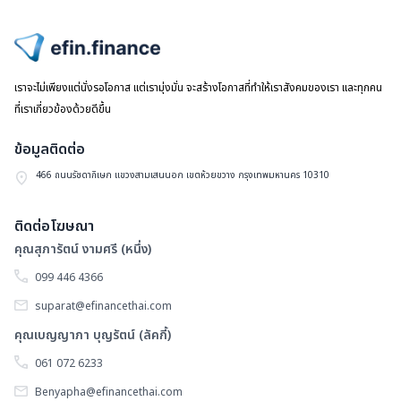
อ
โ
ไปหน้าแรก
Y
เราจะไม่เพียงแต่นั่งรอโอกาส แต่เรามุ่งมั่น จะสร้างโอกาสที่ทำให้เราสังคมของเรา และทุกคน
ที่เราเกี่ยวข้องด้วยดีขึ้น
ข้อมูลติดต่อ
466 ถนนรัชดาภิเษก แขวงสามเสนนอก เขตห้วยขวาง กรุงเทพมหานคร 10310
ติดต่อโฆษณา
คุณสุภารัตน์ งามศรี (หนึ่ง)
099 446 4366
suparat@efinancethai.com
คุณเบญญาภา บุญรัตน์ (ลัคกี้)
061 072 6233
Benyapha@efinancethai.com