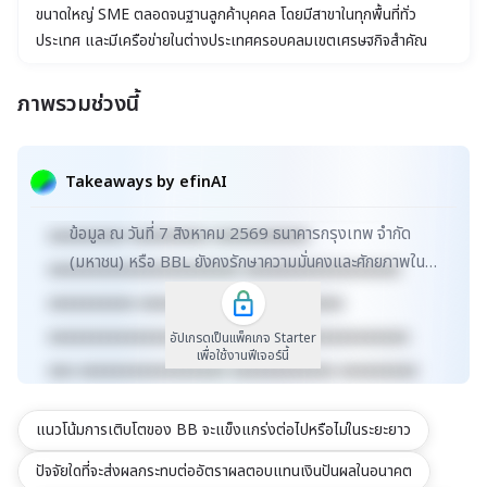
ขนาดใหญ่ SME ตลอดจนฐานลูกค้าบุคคล โดยมีสาขาในทุกพื้นที่ทั่ว
ประเทศ และมีเครือข่ายในต่างประเทศครอบคลุมเขตเศรษฐกิจสำคัญ
ของโลก
ภาพรวมช่วงนี้
xxxxxxxxxxxxxxxxxxxxxxx xxxxxxxxxxxxxxxxxxx
xxxxx xxxxxxxxxxxxxxxxxxxxxxxxxxxxxx
Takeaways by efinAI
xxxxxxxxxxxxxxxxxx xxxxxxxxxxxxxxx xxxxx
ข้อมูล ณ วันที่ 7 สิงหาคม 2569 ธนาคารกรุงเทพ จำกัด
xxxxxxxxx xxxxxxxxx xxxxxxxxxxx
(มหาชน) หรือ BBL ยังคงรักษาความมั่นคงและศักยภาพใน
xxxxxxxxxxxxxxxxxxxxxx xxxxxxxxxxxxxxxxxx
ธุรกิจธนาคารพาณิชย์ครบวงจร ด้วยมูลค่าตลาดที่เพิ่มข...
xxxxxxxxxx xxxxxxxxxxxxx xxxxxxxxxx
xxxxxxxxxxxxxxxxxxxxxxxxxx xxxxxxxxxxxxxxx
อัปเกรดเป็นแพ็คเกจ Starter
เพื่อใช้งานฟีเจอร์นี้
xxx xxxxxxxxxxxxxxxxx xxxxxxxxxxxx xxxxxxxxx
xxxxxxxxxxx xxxxxxxx xxxxxxxxxxxxxxxxxxxxxxx
แนวโน้มการเติบโตของ BB จะแข็งแกร่งต่อไปหรือไม่ในระยะยาว
xxxxxxxxxxxxxxxxxxx xxxxx
xxxxxxxxxxxxxxxxxxxxxxxxxxxxxx
ปัจจัยใดที่จะส่งผลกระทบต่ออัตราผลตอบแทนเงินปันผลในอนาคต