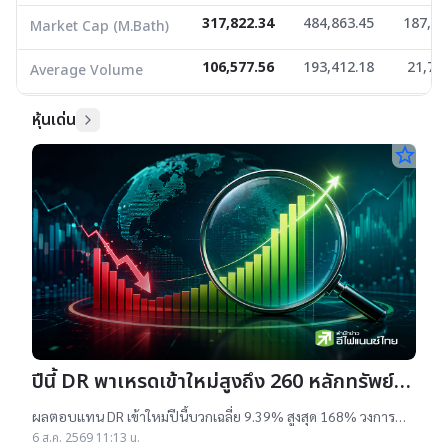
317,822.34
484,863.45
187,57
Market Cap (M.Bath)
106,577.56
193,412.18
21,72
Average Volume
หุ้นเด่น
star_border
ปีนี้ DR พาเหรดเข้าใหม่สูงถึง 260 หลักทรัพย์
ผลตอบแทนบวกเฉลี่ย 9% สูงสุด 168%
ผลตอบแทน DR เข้าใหม่ปีนี้บวกเฉลี่ย 9.39% สูงสุด 168% วงการ
เผยสาเหตุออกใหม่จำนวนมาก เป็นไปตามความต้องการลงทุนหุ้น
6 ส.ค. 2569 11:13 น.