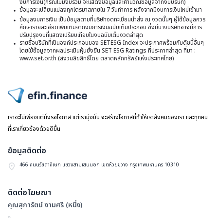
อน
งบการเงิน(กรณีไม่มีงบรวม จะแสดงข้อมูลและคำนวณข้อมูลจากงบบริษัท)
ใ
ชู
ข้อมูลจะเปลี่ยนแปลงทุกไตรมาสภายใน 7 วันทำการ หลังจากมีงบการเงินใหม่เข้ามา
จ
ส
ข้อมูลงบการเงิน เป็นข้อมูลตามที่บริษัทจดทะเบียนนำส่ง ณ งวดนั้นๆ ผู้ใช้ข้อมูลควร
6
4
ศึกษารายละเอียดเพิ่มเติมจากงบการเงินฉบับเต็มประกอบ ซึ่งมีบางบริษัทอาจมีการ
แ
ปรับปรุงงบที่แสดงเปรียบเทียบในงบฉบับเต็มงวดล่าสุด
หุ
ห
รายชื่อบริษัทที่เป็นองค์ประกอบของ SETESG Index จะประกาศพร้อมกับดัชนี้อื่นๆ
สิ
เด
โดยใช้ข้อมูลจากผลประเมินหุ้นยั่งยืน SET ESG Ratings ที่ประกาศล่าสุด ที่มา :
ทร
อน
www.set.or.th (สงวนลิขสิทธิ์โดย ตลาดหลักทรัพย์แห่งประเทศไทย)
ที่
จ
อ
3
โ
ห
ไปหน้าแรก
K
ทร
เราจะไม่เพียงแต่นั่งรอโอกาส แต่เรามุ่งมั่น จะสร้างโอกาสที่ทำให้เราสังคมของเรา และทุกคน
ที่
ที่เราเกี่ยวข้องด้วยดีขึ้น
อ
ข้อมูลติดต่อ
โ
466 ถนนรัชดาภิเษก แขวงสามเสนนอก เขตห้วยขวาง กรุงเทพมหานคร 10310
J
ติดต่อโฆษณา
คุณสุภารัตน์ งามศรี (หนึ่ง)