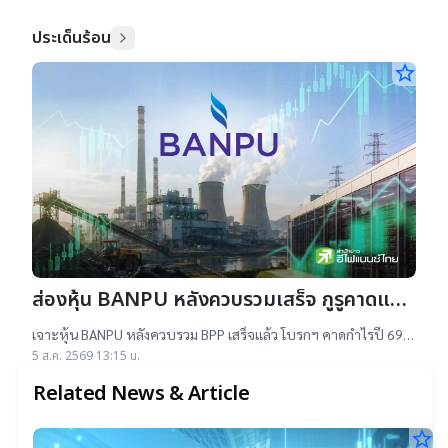
เทคฯสูง ชี้นักลงทุนรับ
ประเด็นร้อน
star_border
ส่องหุ้น BANPU หลังควบรวมเสร็จ กูรูคาดแนว
โน้มธุรกิจแจ่ม แถมยีลด์ปันผลดี เป้าสูงสุด
เจาะหุ้น BANPU หลังควบรวม BPP เสร็จแล้ว โบรกฯ คาดกำไรปี 69-
16.50 บาท
70 โต 19-22% เคาะราคาเป้าหมาย 14.50-16.50 บาท ยีลด์ปันผลดี
5 ส.ค. 2569 13:15 น.
เกิน 4.5%
Related News & Article
star_border
A