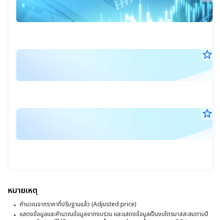
7
ส
ส.ค
4
25
10
ม
น.
เข
star_border
ร
ต
6
อ้
ส.ค
ทุ
แ
25
18
แ
เ
น.
ก
ส
star_border
ร
จั
ต่
6
อ้
พ
ส.ค
สุ
แ
25
ตั
17
ข
เ
น.
รั
ใ
ส
-
ส
ต่
ห
หมายเหตุ
แ
สุ
ภั
คำนวณจากราคาที่ปรับฐานแล้ว (Adjusted price)
สิ
ข
แสดงข้อมูลและคำนวณข้อมูลจากงบรวม และแสดงข้อมูลเป็นงบไตรมาสสะสมตามปี
พ