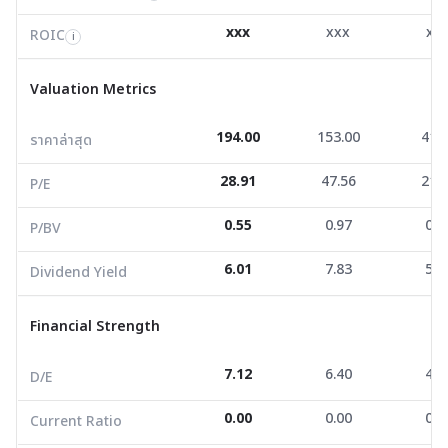
Valuation Metrics
xxx
xxx
xx
ROIC
i
ราคาล่าสุด
194.00
153.00
41.5
Valuation Metrics
P/E
28.91
47.56
21.7
194.00
153.00
41.
ราคาล่าสุด
P/BV
0.55
0.97
0.4
28.91
47.56
21.
Dividend Yield
6.01
7.83
5.1
P/E
0.55
0.97
0.4
P/BV
Financial Strength
6.01
7.83
5.1
Dividend Yield
D/E
7.12
6.40
4.8
Current Ratio
0.00
0.00
0.0
Financial Strength
Net Profit Margin
0.00
0.00
0.0
7.12
6.40
4.8
D/E
ROE/ROA
8.10
7.09
5.9
0.00
0.00
0.0
Current Ratio
Growth Metrics