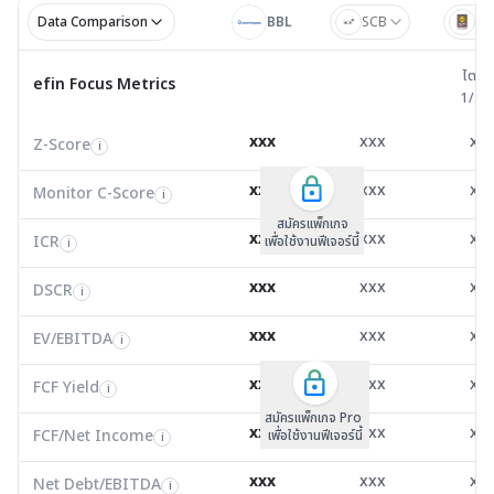
Data Comparison
BBL
SCB
BA
ไตรมาส 
ไตรม
efin Focus Metrics
efin Focus Metrics
1/25
Z-Score
0.00
0.00
0.0
i
xxx
xxx
xx
Z-Score
EV/EBITDA
Z-Score
i
i
i
Monitor C-Score
0.00
0.00
0.0
i
xxx
xxx
xx
Monitor C-Score
FCF Yield
Monitor C-Score
i
i
i
ICR
0.00
0.00
0.0
i
สมัครแพ็คเกจ B
สมัครแพ็คเกจ B
สมัครแพ็กเกจ
xxx
xxx
xx
ICR
FCF/Net Income
เพื่อใช้งานฟีเจอร์นี้
เพื่อใช้งานฟีเจอร์นี้
ICR
เพื่อใช้งานฟีเจอร์นี้
i
i
i
DSCR
0.00
0.01
0.0
i
xxx
xxx
xx
DSCR
Net Debt/EBITDA
DSCR
i
i
i
EV/EBITDA
0.00
7,517.03
3,771
i
xxx
xxx
xx
ROIC
EV/EBITDA
FCF Yield
0.00
-18.51
136.
i
i
i
FCF/Net Income
0.00
-1.95
7.2
xxx
xxx
xx
i
FCF Yield
i
สมัครแพ็กเกจ Pro
Net Debt/EBITDA
0.00
42.90
36.0
i
xxx
xxx
xx
FCF/Net Income
เพื่อใช้งานฟีเจอร์นี้
i
ROIC
0.00
1.70
1.7
i
xxx
xxx
xx
Net Debt/EBITDA
i