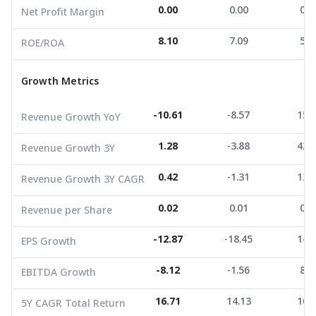
0.00
0.00
0.0
Net Profit Margin
Revenue Growth YoY
-10.61
-8.57
15.5
8.10
7.09
5.9
ROE/ROA
Revenue Growth 3Y
1.28
-3.88
42.6
Growth Metrics
Revenue Growth 3Y CAGR
0.42
-1.31
12.5
Revenue per Share
0.02
0.01
0.0
-10.61
-8.57
15.
Revenue Growth YoY
EPS Growth
-12.87
-18.45
14.3
1.28
-3.88
42.
Revenue Growth 3Y
EBITDA Growth
-8.12
-1.56
8.9
0.42
-1.31
12.
Revenue Growth 3Y CAGR
5Y CAGR Total Return
16.71
14.13
10.3
0.02
0.01
0.0
Revenue per Share
Market Cap (M.Bath)
317,822.34
484,863.45
187,57
Average Volume
106,577.56
-12.87
193,412.18
-18.45
21,722
14.
EPS Growth
-8.12
-1.56
8.9
EBITDA Growth
16.71
14.13
10.
5Y CAGR Total Return