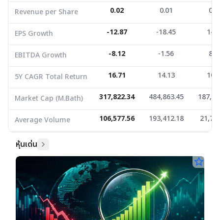
0.02
0.01
0.0
Revenue per Share
Market Cap (M.Bath)
317,822.34
484,863.45
187,57
Average Volume
106,577.56
-12.87
193,412.18
-18.45
21,722
14.
EPS Growth
-8.12
-1.56
8.9
EBITDA Growth
16.71
14.13
10.
5Y CAGR Total Return
317,822.34
484,863.45
187,57
Market Cap (M.Bath)
106,577.56
193,412.18
21,72
Average Volume
หุ้นเด่น
star_border