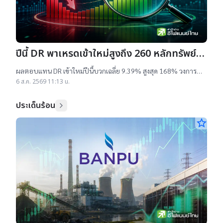
ปีนี้ DR พาเหรดเข้าใหม่สูงถึง 260 หลักทรัพย์
ผลตอบแทนบวกเฉลี่ย 9% สูงสุด 168%
ผลตอบแทน DR เข้าใหม่ปีนี้บวกเฉลี่ย 9.39% สูงสุด 168% วงการ
เผยสาเหตุออกใหม่จำนวนมาก เป็นไปตามความต้องการลงทุนหุ้น
6 ส.ค. 2569 11:13 น.
เทคฯสูง ชี้นักลงทุนรับ
ประเด็นร้อน
star_border