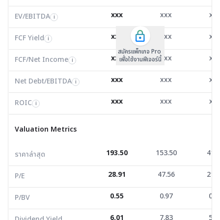
xxx
xxx
xx
ROIC
EV/EBITDA
FCF Yield
0.00
-18.51
136.
i
i
i
FCF/Net Income
0.00
-1.95
7.2
xxx
xxx
xx
i
FCF Yield
i
สมัครแพ็กเกจ Pro
Net Debt/EBITDA
0.00
42.90
36.0
i
xxx
xxx
xx
FCF/Net Income
เพื่อใช้งานฟีเจอร์นี้
i
ROIC
0.00
1.70
1.7
i
xxx
xxx
xx
Net Debt/EBITDA
i
Valuation Metrics
xxx
xxx
xx
ROIC
i
ราคาล่าสุด
193.50
153.50
41.7
Valuation Metrics
P/E
28.91
47.56
21.7
193.50
153.50
41.
ราคาล่าสุด
P/BV
0.55
0.97
0.4
28.91
47.56
21.
Dividend Yield
6.01
7.83
5.1
P/E
0.55
0.97
0.4
P/BV
Financial Strength
6.01
7.83
5.1
Dividend Yield