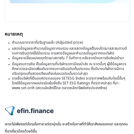
ทุ
แ
25
โ
18
แ
เ
น.
คร
ก
ส
ที่
จั
ต่
2
หมายเหตุ
พ
สุ
ย้
คำนวณจากราคาที่ปรับฐานแล้ว (Adjusted price)
ตั
ข
แสดงข้อมูลและคำนวณข้อมูลจากงบรวม และแสดงข้อมูลเป็นงบไตรมาสสะสมตามปี
แ
รั
งบการเงิน(กรณีไม่มีงบรวม จะแสดงข้อมูลและคำนวณข้อมูลจากงบบริษัท)
ใ
“
ข้อมูลจะเปลี่ยนแปลงทุกไตรมาสภายใน 7 วันทำการ หลังจากมีงบการเงินใหม่เข้ามา
-
ส
ข้อมูลงบการเงิน เป็นข้อมูลตามที่บริษัทจดทะเบียนนำส่ง ณ งวดนั้นๆ ผู้ใช้ข้อมูลควร
B
ห
ศึกษารายละเอียดเพิ่มเติมจากงบการเงินฉบับเต็มประกอบ ซึ่งมีบางบริษัทอาจมีการ
แ
ปรับปรุงงบที่แสดงเปรียบเทียบในงบฉบับเต็มงวดล่าสุด
G
ภั
รายชื่อบริษัทที่เป็นองค์ประกอบของ SETESG Index จะประกาศพร้อมกับดัชนี้อื่นๆ
สิ
w
โดยใช้ข้อมูลจากผลประเมินหุ้นยั่งยืน SET ESG Ratings ที่ประกาศล่าสุด ที่มา :
พ
อน
www.set.or.th (สงวนลิขสิทธิ์โดย ตลาดหลักทรัพย์แห่งประเทศไทย)
Y
ชู
จ
ห
6
4
ลู
หุ
ห
ไปหน้าแรก
เ
เด
ทร
เราจะไม่เพียงแต่นั่งรอโอกาส แต่เรามุ่งมั่น จะสร้างโอกาสที่ทำให้เราสังคมของเรา และทุกคน
อ
ที่
ที่เราเกี่ยวข้องด้วยดีขึ้น
มั