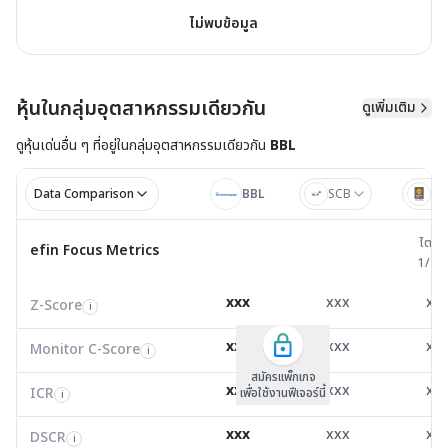
ไม่พบข้อมูล
หุ้นในกลุ่มอุตสาหกรรมเดียวกัน
ดูเพิ่มเติม
ดูหุ้นเด่นอื่น ๆ ที่อยู่ใน
กลุ่มอุตสาหกรรมเดียวกัน
BBL
Data Comparison
BBL
SCB
BA
ไตรมาส 
ไตรม
efin Focus Metrics
efin Focus Metrics
1/25
Z-Score
0.00
0.00
0.0
i
xxx
xxx
xx
Z-Score
EV/EBITDA
Z-Score
i
i
i
Monitor C-Score
0.00
0.00
0.0
i
xxx
xxx
xx
Monitor C-Score
FCF Yield
Monitor C-Score
i
i
i
ICR
0.00
0.00
0.0
i
สมัครแพ็คเกจ B
สมัครแพ็คเกจ B
สมัครแพ็กเกจ
xxx
xxx
xx
ICR
FCF/Net Income
เพื่อใช้งานฟีเจอร์นี้
เพื่อใช้งานฟีเจอร์นี้
ICR
เพื่อใช้งานฟีเจอร์นี้
i
i
i
DSCR
0.00
0.01
0.0
i
xxx
xxx
xx
DSCR
Net Debt/EBITDA
DSCR
i
i
i
EV/EBITDA
0.00
7,517.03
3,771
i