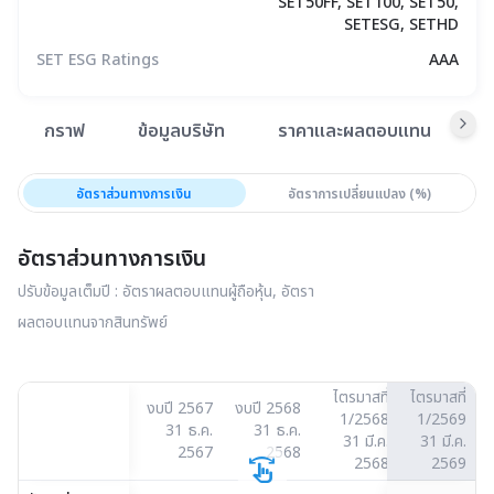
SET50FF, SET100, SET50,
SETESG, SETHD
SET ESG Ratings
AAA
สรุปภาพรวมตลาด
กราฟ
ข้อมูลบริษัท
ราคาและผลตอบแทน
ข
อัตราส่วนทางการเงิน
อัตราการเปลี่ยนแปลง (%)
อัตราส่วนทางการเงิน
ปรับข้อมูลเต็มปี : อัตราผลตอบแทนผู้ถือหุ้น, อัตรา
ผลตอบแทนจากสินทรัพย์
ไตรมาสที่
ไตรมาสที่
งบปี 2567
งบปี 2568
1/2568
1/2569
31 ธ.ค.
31 ธ.ค.
31 มี.ค.
31 มี.ค.
2567
2568
swipe
2568
2569