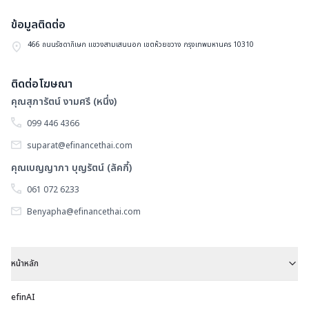
อ
ใ
ข้อมูลติดต่อ
โ
ยุ
466 ถนนรัชดาภิเษก แขวงสามเสนนอก เขตห้วยขวาง กรุงเทพมหานคร 10310
K
ดิ
ติดต่อโฆษณา
คุณสุภารัตน์ งามศรี (หนึ่ง)
099 446 4366
suparat@efinancethai.com
คุณเบญญาภา บุญรัตน์ (ลัคกี้)
061 072 6233
Benyapha@efinancethai.com
หน้าหลัก
efinAI