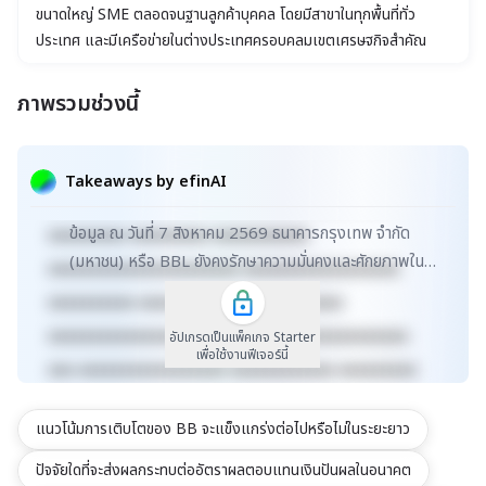
ขนาดใหญ่ SME ตลอดจนฐานลูกค้าบุคคล โดยมีสาขาในทุกพื้นที่ทั่ว
ประเทศ และมีเครือข่ายในต่างประเทศครอบคลุมเขตเศรษฐกิจสำคัญ
ของโลก
ภาพรวมช่วงนี้
xxxxxxxxxxxxxxxxxxxxxxx xxxxxxxxxxxxxxxxxxx
xxxxx xxxxxxxxxxxxxxxxxxxxxxxxxxxxxx
Takeaways by efinAI
xxxxxxxxxxxxxxxxxx xxxxxxxxxxxxxxx xxxxx
ข้อมูล ณ วันที่ 7 สิงหาคม 2569 ธนาคารกรุงเทพ จำกัด
xxxxxxxxx xxxxxxxxx xxxxxxxxxxx
(มหาชน) หรือ BBL ยังคงรักษาความมั่นคงและศักยภาพใน
xxxxxxxxxxxxxxxxxxxxxx xxxxxxxxxxxxxxxxxx
ธุรกิจธนาคารพาณิชย์ครบวงจร ด้วยมูลค่าตลาดที่เพิ่มข...
xxxxxxxxxx xxxxxxxxxxxxx xxxxxxxxxx
xxxxxxxxxxxxxxxxxxxxxxxxxx xxxxxxxxxxxxxxx
อัปเกรดเป็นแพ็คเกจ Starter
เพื่อใช้งานฟีเจอร์นี้
xxx xxxxxxxxxxxxxxxxx xxxxxxxxxxxx xxxxxxxxx
xxxxxxxxxxx xxxxxxxx xxxxxxxxxxxxxxxxxxxxxxx
แนวโน้มการเติบโตของ BB จะแข็งแกร่งต่อไปหรือไม่ในระยะยาว
xxxxxxxxxxxxxxxxxxx xxxxx
xxxxxxxxxxxxxxxxxxxxxxxxxxxxxx
ปัจจัยใดที่จะส่งผลกระทบต่ออัตราผลตอบแทนเงินปันผลในอนาคต