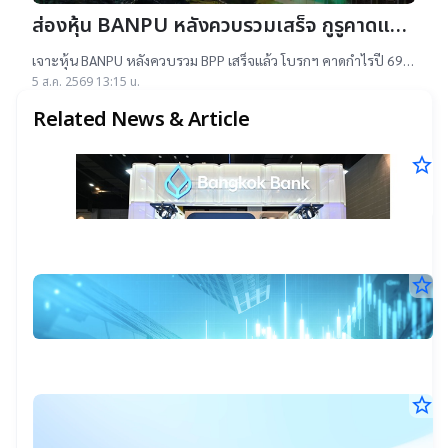
ส่องหุ้น BANPU หลังควบรวมเสร็จ กูรูคาดแนว
โน้มธุรกิจแจ่ม แถมยีลด์ปันผลดี เป้าสูงสุด
เจาะหุ้น BANPU หลังควบรวม BPP เสร็จแล้ว โบรกฯ คาดกำไรปี 69-
16.50 บาท
70 โต 19-22% เคาะราคาเป้าหมาย 14.50-16.50 บาท ยีลด์ปันผลดี
5 ส.ค. 2569 13:15 น.
เกิน 4.5%
Related News & Article
star_border
ธ
7
ก
ส.ค
จั
25
14
เต
น.
โซ
star_border
A
ท
7
ส
ส.ค
เง
4
25
10
ใ
ม
น.
ง
เข
star_border
ร
M
ต
6
อ้
E
ส.ค