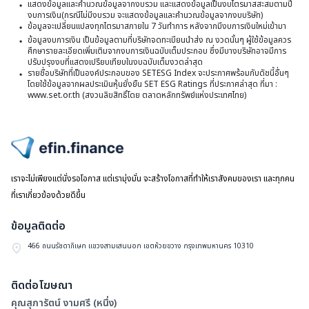
แสดงข้อมูลและคำนวณข้อมูลจากงบรวม และแสดงข้อมูลเป็นงบไตรมาสสะสมตามปี
แ
รั
งบการเงิน(กรณีไม่มีงบรวม จะแสดงข้อมูลและคำนวณข้อมูลจากงบบริษัท)
ใ
“
ข้อมูลจะเปลี่ยนแปลงทุกไตรมาสภายใน 7 วันทำการ หลังจากมีงบการเงินใหม่เข้ามา
-
ส
ข้อมูลงบการเงิน เป็นข้อมูลตามที่บริษัทจดทะเบียนนำส่ง ณ งวดนั้นๆ ผู้ใช้ข้อมูลควร
B
ห
ศึกษารายละเอียดเพิ่มเติมจากงบการเงินฉบับเต็มประกอบ ซึ่งมีบางบริษัทอาจมีการ
แ
ปรับปรุงงบที่แสดงเปรียบเทียบในงบฉบับเต็มงวดล่าสุด
G
ภั
รายชื่อบริษัทที่เป็นองค์ประกอบของ SETESG Index จะประกาศพร้อมกับดัชนี้อื่นๆ
สิ
w
โดยใช้ข้อมูลจากผลประเมินหุ้นยั่งยืน SET ESG Ratings ที่ประกาศล่าสุด ที่มา :
พ
อน
www.set.or.th (สงวนลิขสิทธิ์โดย ตลาดหลักทรัพย์แห่งประเทศไทย)
Y
ชู
จ
ห
6
4
ลู
หุ
ห
ไปหน้าแรก
เ
เด
ทร
เราจะไม่เพียงแต่นั่งรอโอกาส แต่เรามุ่งมั่น จะสร้างโอกาสที่ทำให้เราสังคมของเรา และทุกคน
อ
ที่
ที่เราเกี่ยวข้องด้วยดีขึ้น
มั
อ
ใ
ข้อมูลติดต่อ
โ
ยุ
466 ถนนรัชดาภิเษก แขวงสามเสนนอก เขตห้วยขวาง กรุงเทพมหานคร 10310
K
ดิ
ติดต่อโฆษณา
คุณสุภารัตน์ งามศรี (หนึ่ง)