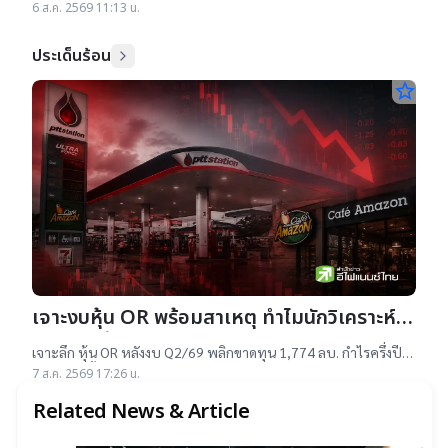
เผยสาเหตุออกใหม่จำนวนมาก เป็นไปตามความต้องการลงทุนหุ้น
6 ส.ค. 2569 11:13 น.
เทคฯสูง ชี้นักลงทุนรับ
ประเด็นร้อน
star_border
เจาะงบหุ้น OR พร้อมสาเหตุ ทำไมนักวิเคราะห์
ยังแนะ “ซื้อ”-“ถือ”
เจาะลึก หุ้น OR หลังงบ Q2/69 พลิกขาดทุน 1,774 ลบ. กำไรครึ่งปี
แรกต่ำสุดตั้งแต่เข้าตลาดฯ แม้ราคาเทรดต่ำ IPO แต่ 14 โบรกฯ ยัง
7 ส.ค. 2569 17:26 น.
แนะ "ซื้อ-ถือ" ยีลด์ปันผลสูง 4.32%
Related News & Article