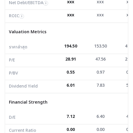
xxx
xxx
xx
Net Debt/EBITDA
i
Valuation Metrics
xxx
xxx
xx
ROIC
i
ราคาล่าสุด
194.50
153.50
41.5
Valuation Metrics
P/E
28.91
47.56
21.7
194.50
153.50
41.
ราคาล่าสุด
P/BV
0.55
0.97
0.4
28.91
47.56
21.
Dividend Yield
6.01
7.83
5.1
P/E
0.55
0.97
0.4
P/BV
Financial Strength
6.01
7.83
5.1
Dividend Yield
D/E
7.12
6.40
4.8
Current Ratio
0.00
0.00
0.0
Financial Strength
Net Profit Margin
0.00
0.00
0.0
7.12
6.40
4.8
D/E
ROE/ROA
8.10
7.09
5.9
0.00
0.00
0.0
Current Ratio