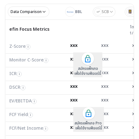
Data Comparison
BBL
SCB
BA
ไตรมาส 
ไตรม
efin Focus Metrics
efin Focus Metrics
1/25
Z-Score
0.00
0.00
0.0
i
xxx
xxx
xx
Z-Score
EV/EBITDA
Z-Score
i
i
i
Monitor C-Score
0.00
0.00
0.0
i
xxx
xxx
xx
Monitor C-Score
FCF Yield
Monitor C-Score
i
i
i
ICR
0.00
0.00
0.0
i
สมัครแพ็คเกจ B
สมัครแพ็คเกจ B
สมัครแพ็กเกจ
xxx
xxx
xx
ICR
FCF/Net Income
เพื่อใช้งานฟีเจอร์นี้
เพื่อใช้งานฟีเจอร์นี้
ICR
เพื่อใช้งานฟีเจอร์นี้
i
i
i
DSCR
0.00
0.01
0.0
i
xxx
xxx
xx
DSCR
Net Debt/EBITDA
DSCR
i
i
i
EV/EBITDA
0.00
7,517.03
3,771
i
xxx
xxx
xx
ROIC
EV/EBITDA
FCF Yield
0.00
-18.51
136.
i
i
i
FCF/Net Income
0.00
-1.95
7.2
xxx
xxx
xx
i
FCF Yield
i
สมัครแพ็กเกจ Pro
Net Debt/EBITDA
0.00
42.90
36.0
i
xxx
xxx
xx
FCF/Net Income
เพื่อใช้งานฟีเจอร์นี้
i
ROIC
0.00
1.70
1.7
i