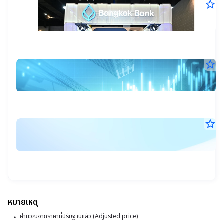
star_border
ธ
7
ก
ส.ค
จั
25
14
เต
น.
โซ
star_border
A
ท
7
ส
ส.ค
เง
4
25
10
ใ
ม
น.
ง
เข
star_border
ร
M
ต
6
อ้
E
ส.ค
ทุ
แ
25
โ
18
แ
เ
น.
คร
ก
ส
ที่
จั
ต่
2
หมายเหตุ
พ
สุ
ย้
คำนวณจากราคาที่ปรับฐานแล้ว (Adjusted price)
ตั
ข