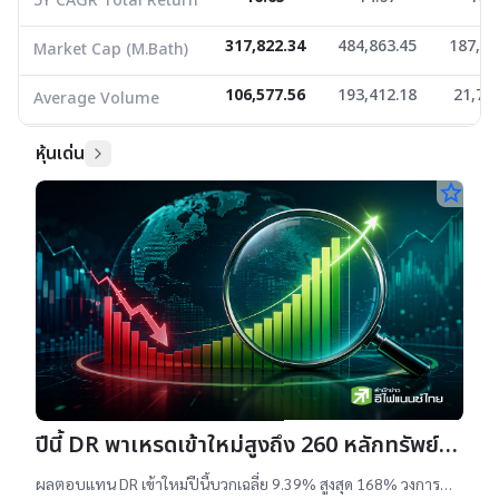
5Y CAGR Total Return
317,822.34
484,863.45
187,57
Market Cap (M.Bath)
106,577.56
193,412.18
21,72
Average Volume
หุ้นเด่น
star_border
ปีนี้ DR พาเหรดเข้าใหม่สูงถึง 260 หลักทรัพย์
ผลตอบแทนบวกเฉลี่ย 9% สูงสุด 168%
ผลตอบแทน DR เข้าใหม่ปีนี้บวกเฉลี่ย 9.39% สูงสุด 168% วงการ