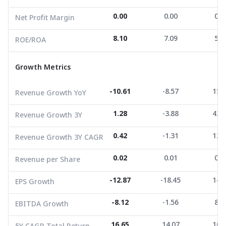
Growth Metrics
0.00
0.00
0.0
Net Profit Margin
Revenue Growth YoY
-10.61
-8.57
15.5
8.10
7.09
5.9
ROE/ROA
Revenue Growth 3Y
1.28
-3.88
42.6
Growth Metrics
Revenue Growth 3Y CAGR
0.42
-1.31
12.5
Revenue per Share
0.02
0.01
0.0
-10.61
-8.57
15.
Revenue Growth YoY
EPS Growth
-12.87
-18.45
14.3
1.28
-3.88
42.
Revenue Growth 3Y
EBITDA Growth
-8.12
-1.56
8.9
0.42
-1.31
12.
Revenue Growth 3Y CAGR
5Y CAGR Total Return
16.65
14.07
10.0
0.02
0.01
0.0
Revenue per Share
Market Cap (M.Bath)
317,822.34
484,863.45
187,57
Average Volume
106,577.56
-12.87
193,412.18
-18.45
21,722
14.
EPS Growth
-8.12
-1.56
8.9
EBITDA Growth
16.65
14.07
10.