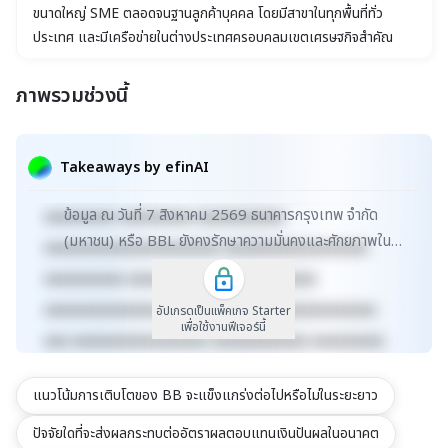
ขนาดใหญ่ SME ตลอดจนฐานลูกค้าบุคคล โดยมีสาขาในทุกพื้นที่ทั่ว
ประเทศ และมีเครือข่ายในต่างประเทศครอบคลุมเขตเศรษฐกิจสำคัญ
ของโลก
ภาพรวมช่วงนี้
xxxxxxxxxxxxxxxxxxxxxxx xxxxxxxxxxxxxxxxxxx
xxxxx xxxxxxxxxxxxxxxxxxxxxxxxxxxxxx
Takeaways by efinAI
xxxxxxxxxxxxxxxxxx xxxxxxxxxxxxxxx xxxxx
ข้อมูล ณ วันที่ 7 สิงหาคม 2569 ธนาคารกรุงเทพ จำกัด
xxxxxxxxx xxxxxxxxx xxxxxxxxxxx
(มหาชน) หรือ BBL ยังคงรักษาความมั่นคงและศักยภาพใน
xxxxxxxxxxxxxxxxxxxxxx xxxxxxxxxxxxxxxxxx
ธุรกิจธนาคารพาณิชย์ครบวงจร ด้วยมูลค่าตลาดที่เพิ่มข...
xxxxxxxxxx xxxxxxxxxxxxx xxxxxxxxxx
xxxxxxxxxxxxxxxxxxxxxxxxxx xxxxxxxxxxxxxxx
อัปเกรดเป็นแพ็คเกจ Starter
เพื่อใช้งานฟีเจอร์นี้
xxx xxxxxxxxxxxxxxxxx xxxxxxxxxxxx xxxxxxxxx
xxxxxxxxxxx xxxxxxxx xxxxxxxxxxxxxxxxxxxxxxx
แนวโน้มการเติบโตของ BB จะแข็งแกร่งต่อไปหรือไม่ในระยะยาว
xxxxxxxxxxxxxxxxxxx xxxxx
xxxxxxxxxxxxxxxxxxxxxxxxxxxxxx
ปัจจัยใดที่จะส่งผลกระทบต่ออัตราผลตอบแทนเงินปันผลในอนาคต