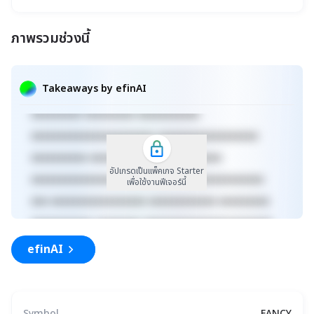
ภาพรวมช่วงนี้
xxxxxxxxxxxxxxxxxxxxxxx xxxxxxxxxxxxxxxxxxx
xxxxx xxxxxxxxxxxxxxxxxxxxxxxxxxxxxx
Takeaways by efinAI
xxxxxxxxxxxxxxxxxx xxxxxxxxxxxxxxx xxxxx
xxxxxxxxx xxxxxxxxx xxxxxxxxxxx
xxxxxxxxxxxxxxxxxxxxxx xxxxxxxxxxxxxxxxxx
xxxxxxxxxx xxxxxxxxxxxxx xxxxxxxxxx
อัปเกรดเป็นแพ็คเกจ Starter
xxxxxxxxxxxxxxxxxxxxxxxxxx xxxxxxxxxxxxxxx
เพื่อใช้งานฟีเจอร์นี้
xxx xxxxxxxxxxxxxxxxx xxxxxxxxxxxx xxxxxxxxx
xxxxxxxxxxx xxxxxxxx xxxxxxxxxxxxxxxxxxxxxxx
xxxxxxxxxxxxxxxxxxx xxxxx
efinAI
xxxxxxxxxxxxxxxxxxxxxxxxxxxxxx
Symbol
FANCY