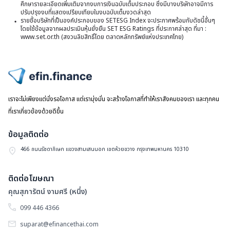
ศึกษารายละเอียดเพิ่มเติมจากงบการเงินฉบับเต็มประกอบ ซึ่งมีบางบริษัทอาจมีการ
ปรับปรุงงบที่แสดงเปรียบเทียบในงบฉบับเต็มงวดล่าสุด
รายชื่อบริษัทที่เป็นองค์ประกอบของ SETESG Index จะประกาศพร้อมกับดัชนี้อื่นๆ
โดยใช้ข้อมูลจากผลประเมินหุ้นยั่งยืน SET ESG Ratings ที่ประกาศล่าสุด ที่มา :
www.set.or.th (สงวนลิขสิทธิ์โดย ตลาดหลักทรัพย์แห่งประเทศไทย)
ไปหน้าแรก
เราจะไม่เพียงแต่นั่งรอโอกาส แต่เรามุ่งมั่น จะสร้างโอกาสที่ทำให้เราสังคมของเรา และทุกคน
ที่เราเกี่ยวข้องด้วยดีขึ้น
ข้อมูลติดต่อ
466 ถนนรัชดาภิเษก แขวงสามเสนนอก เขตห้วยขวาง กรุงเทพมหานคร 10310
ติดต่อโฆษณา
คุณสุภารัตน์ งามศรี (หนึ่ง)
099 446 4366
suparat@efinancethai.com