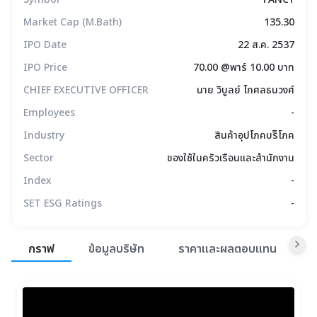
Market Cap (M.Bath)
135.30
IPO Date
22 ส.ค. 2537
IPO Price
70.00 @พาร์ 10.00 บาท
CHIEF EXECUTIVE OFFICER
นาย วิบูลย์ โกศลธนวงศ์
Employees
-
Industry
สินค้าอุปโภคบริิโภค
Sector
ของใช้ในครัวเรือนและสำนักงาน
Index
-
SET ESG Ratings
-
สรุปภาพรวมตลาด
กราฟ
ข้อมูลบริษัท
ราคาและผลตอบแทน
ข