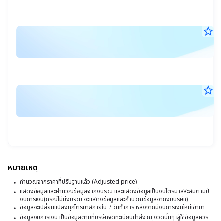
เป
14
จด
น.
ทะ
C
ทั้ง
star_border
ร
C
ตล
หุ้
25
ผ
ให
ไท
พ.
ปี
ก
25
ปี
นี้
17
มี
ป
นี้
น.
68
P
บจ
star_border
ก
แห่
P
19
เปล
ป
พ.
CE
P
25
CF
07
ใหม
P
น.
พ
24
บริ
พา
หมายเหตุ
เปล
CE
คำนวณจากราคาที่ปรับฐานแล้ว (Adjusted price)
เช่
เดี
แสดงข้อมูลและคำนวณข้อมูลจากงบรวม และแสดงข้อมูลเป็นงบไตรมาสสะสมตามปี
กับ
งบการเงิน(กรณีไม่มีงบรวม จะแสดงข้อมูลและคำนวณข้อมูลจากงบบริษัท)
ที่
ข้อมูลจะเปลี่ยนแปลงทุกไตรมาสภายใน 7 วันทำการ หลังจากมีงบการเงินใหม่เข้ามา
เปล
ข้อมูลงบการเงิน เป็นข้อมูลตามที่บริษัทจดทะเบียนนำส่ง ณ งวดนั้นๆ ผู้ใช้ข้อมูลควร
CF