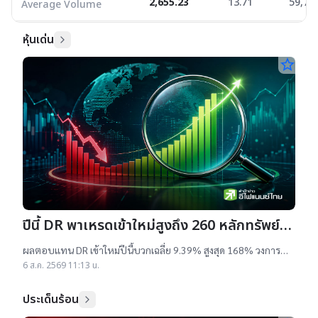
2,655.23
13.71
59,79
Average Volume
หุ้นเด่น
star_border
ปีนี้ DR พาเหรดเข้าใหม่สูงถึง 260 หลักทรัพย์
ผลตอบแทนบวกเฉลี่ย 9% สูงสุด 168%
ผลตอบแทน DR เข้าใหม่ปีนี้บวกเฉลี่ย 9.39% สูงสุด 168% วงการ
เผยสาเหตุออกใหม่จำนวนมาก เป็นไปตามความต้องการลงทุนหุ้น
6 ส.ค. 2569 11:13 น.
เทคฯสูง ชี้นักลงทุนรับ
ประเด็นร้อน