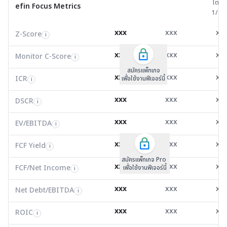
ไตรมาส 
ไตรม
efin Focus Metrics
efin Focus Metrics
1/25
Z-Score
3.25
3.28
-1.8
i
xxx
xxx
xx
Z-Score
EV/EBITDA
Z-Score
i
i
i
Monitor C-Score
0.00
0.00
0.0
i
xxx
xxx
xx
Monitor C-Score
FCF Yield
Monitor C-Score
i
i
i
ICR
-200.72
-33.74
-1.5
i
สมัครแพ็คเกจ B
สมัครแพ็คเกจ B
สมัครแพ็กเกจ
xxx
xxx
xx
ICR
FCF/Net Income
เพื่อใช้งานฟีเจอร์นี้
เพื่อใช้งานฟีเจอร์นี้
ICR
เพื่อใช้งานฟีเจอร์นี้
i
i
i
DSCR
142.87
0.00
0.1
i
xxx
xxx
xx
DSCR
Net Debt/EBITDA
DSCR
i
i
i
EV/EBITDA
-2.16
1,144.04
-19.
i
xxx
xxx
xx
ROIC
EV/EBITDA
FCF Yield
0.00
0.00
-29.
i
i
i
FCF/Net Income
0.00
0.00
0.0
xxx
xxx
xx
i
FCF Yield
i
สมัครแพ็กเกจ Pro
Net Debt/EBITDA
-11.86
0.00
-6.8
i
xxx
xxx
xx
FCF/Net Income
เพื่อใช้งานฟีเจอร์นี้
i
ROIC
-0.80
-3.19
-14.
i
xxx
xxx
xx
Net Debt/EBITDA
i
Valuation Metrics
xxx
xxx
xx
ROIC
i