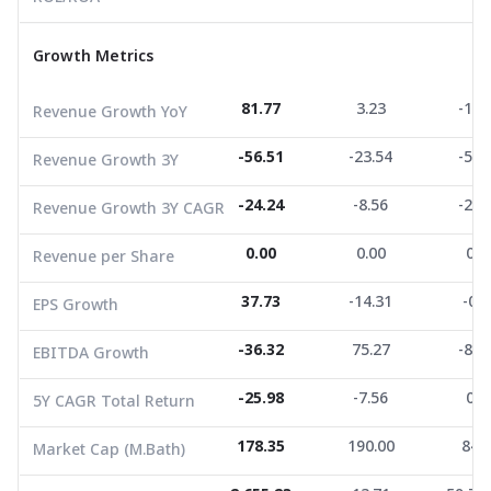
Revenue Growth 3Y
-56.51
-23.54
-52.
Growth Metrics
Revenue Growth 3Y CAGR
-24.24
-8.56
-21.
Revenue per Share
0.00
0.00
0.0
81.77
3.23
-10.
Revenue Growth YoY
EPS Growth
37.73
-14.31
-0.1
-56.51
-23.54
-52.
Revenue Growth 3Y
EBITDA Growth
-36.32
75.27
-80.
-24.24
-8.56
-21.
Revenue Growth 3Y CAGR
5Y CAGR Total Return
-25.98
-7.56
0.0
0.00
0.00
0.0
Revenue per Share
Market Cap (M.Bath)
178.35
190.00
84.6
Average Volume
2,655.23
37.73
-14.31
13.71
59,794
-0.1
EPS Growth
-36.32
75.27
-80.
EBITDA Growth
-25.98
-7.56
0.0
5Y CAGR Total Return
178.35
190.00
84.
Market Cap (M.Bath)