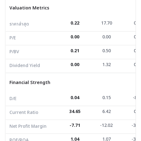
ราคาล่าสุด
0.22
17.70
0.0
Valuation Metrics
P/E
0.00
0.00
0.0
0.22
17.70
0.0
ราคาล่าสุด
P/BV
0.21
0.50
0.0
0.00
0.00
0.0
Dividend Yield
0.00
1.32
0.0
P/E
0.21
0.50
0.0
P/BV
Financial Strength
0.00
1.32
0.0
Dividend Yield
D/E
0.04
0.15
-8.0
Current Ratio
34.65
6.42
0.2
Financial Strength
Net Profit Margin
-7.71
-12.02
-36.
0.04
0.15
-8.0
D/E
ROE/ROA
1.04
1.07
-30.
34.65
6.42
0.2
Current Ratio
Growth Metrics
-7.71
-12.02
-36.
Net Profit Margin
Revenue Growth YoY
81.77
3.23
-10.
1.04
1.07
-30.
ROE/ROA