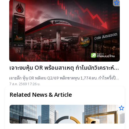
star_border
เจาะงบหุ้น OR พร้อมสาเหตุ ทำไมนักวิเคราะห์
ยังแนะ “ซื้อ”-“ถือ”
เจาะลึก หุ้น OR หลังงบ Q2/69 พลิกขาดทุน 1,774 ลบ. กำไรครึ่งปี
แรกต่ำสุดตั้งแต่เข้าตลาดฯ แม้ราคาเทรดต่ำ IPO แต่ 14 โบรกฯ ยัง
7 ส.ค. 2569 17:26 น.
แนะ "ซื้อ-ถือ" ยีลด์ปันผลสูง 4.32%
Related News & Article
star_border
พ
6
ผล
23
สำ
บ
มิ.
ข้อ
25
บริ