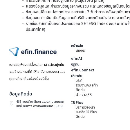
คำนวณจากราคาที่ปรับฐานแล้ว (Adjusted price)
แสดงข้อมูลและคำนวณข้อมูลจากงบรวม และแสดงข้อมูลเป็นงบไตร
ข้อมูลจะเปลี่ยนแปลงทุกไตรมาสภายใน 7 วันทำการ หลังจากมีงบการ
ข้อมูลงบการเงิน เป็นข้อมูลตามที่บริษัทจดทะเบียนนำส่ง ณ งวดนั้น
รายชื่อบริษัทที่เป็นองค์ประกอบของ SETESG Index จะประกาศพร้อมก
ประเทศไทย)
หน้าหลัก
ฟีเจอร์
ไปหน้าแรก
efinAI
ปฏิทิน
เราจะไม่เพียงแต่นั่งรอโอกาส แต่เรามุ่งมั่น
efin Connect
จะสร้างโอกาสที่ทำให้เราสังคมของเรา และ
เกี่ยวกับ
ทุกคนที่เราเกี่ยวข้องด้วยดีขึ้น
บริษัท
ร่วมงานกับ efin
ติดต่อ
ข้อมูลติดต่อ
ฝากข่าว PR
466 ถนนรัชดาภิเษก แขวงสามเสนนอก
IR Plus
เขตห้วยขวาง กรุงเทพมหานคร 10310
บริการของเรา
สมาชิก IR Plus
ติดต่อ