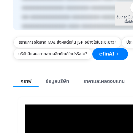
xxxxxxxxxxxxxxxxxx xxxxxxxxxx xxxxxxxxxxxxx xxxx
xxx xxxxxxxxxxxxxxxxx xxxxxxxxxxxx xxxxxxxxx xxx
อัปเกรดเป็
เพื่อใช
xxxxxxxxxxxxxxxxxxx xxxxx xxxxxxxxxxxxxxxxxxxxx
สถานการณ์ตลาด MAI ส่งผลต่อหุ้น JSP อย่างไรในระยะยาว?
ประ
efinAI
บริษัทมีแผนขยายสายผลิตภัณฑ์ใหม่หรือไม่?
สรุปภาพรวมตลาด
กราฟ
ข้อมูลบริษัท
ราคาและผลตอบแทน