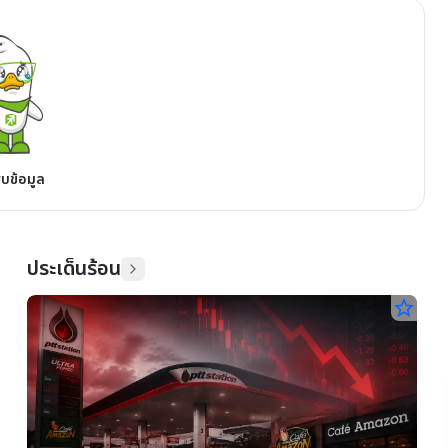
พบข้อมูล
ประเด็นร้อน
star_border