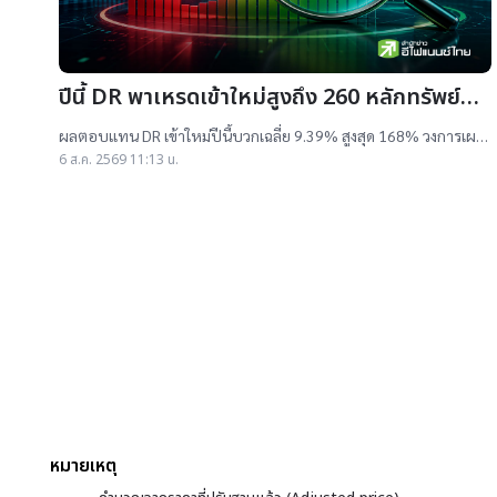
ปีนี้ DR พาเหรดเข้าใหม่สูงถึง 260 หลักทรัพย์
ผลตอบแทนบวกเฉลี่ย 9% สูงสุด 168%
ผลตอบแทน DR เข้าใหม่ปีนี้บวกเฉลี่ย 9.39% สูงสุด 168% วงการเผย
สาเหตุออกใหม่จำนวนมาก เป็นไปตามความต้องการลงทุนหุ้นเทคฯสูง
6 ส.ค. 2569 11:13 น.
ชี้นักลงทุนรับ
หมายเหตุ