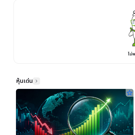
ไม่
หุ้นเด่น
star_border