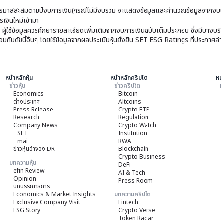
มาสสะสมตามปีงบการเงิน(กรณีไม่มีงบรวม จะแสดงข้อมูลและคำนวณข้อมูลจากงบบ
เงินใหม่เข้ามา
ๆ ผู้ใช้ข้อมูลควรศึกษารายละเอียดเพิ่มเติมจากงบการเงินฉบับเต็มประกอบ ซึ่งมีบาง
ับดัชนี้อื่นๆ โดยใช้ข้อมูลจากผลประเมินหุ้นยั่งยืน SET ESG Ratings ที่ประกาศล่
หน้าหลักหุ้น
หน้าหลักคริปโต
หน
ข่าวหุ้น
ข่าวคริปโต
Economics
Bitcoin
ต่างประเทศ
Altcoins
Press Release
Crypto ETF
Research
Regulation
Company News
Crypto Watch
SET
Institution
mai
RWA
ข่าวหุ้นอ้างอิง DR
Blockchain
Crypto Business
บทความหุ้น
DeFi
efin Review
AI & Tech
Opinion
Press Room
บทบรรณาธิการ
Economics & Market Insights
บทความคริปโต
Exclusive Company Visit
Fintech
ESG Story
Crypto Verse
Token Radar