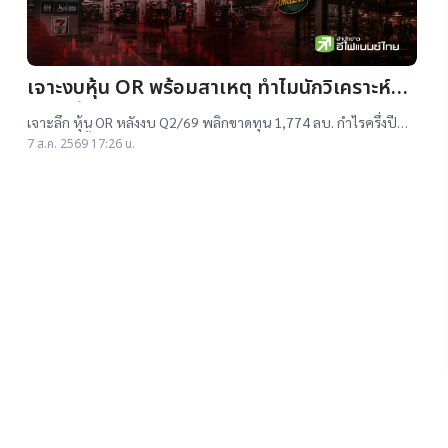
เจาะงบหุ้น OR พร้อมสาเหตุ ทำไมนักวิเคราะห์ยัง
แนะ “ซื้อ”-“ถือ”
เจาะลึก หุ้น OR หลังงบ Q2/69 พลิกขาดทุน 1,774 ลบ. กำไรครึ่งปี
แรกต่ำสุดตั้งแต่เข้าตลาดฯ แม้ราคาเทรดต่ำ IPO แต่ 14 โบรกฯ ยังแนะ
7 ส.ค. 2569 17:26 น.
"ซื้อ-ถือ" ยีลด์ปันผลสูง 4.32%