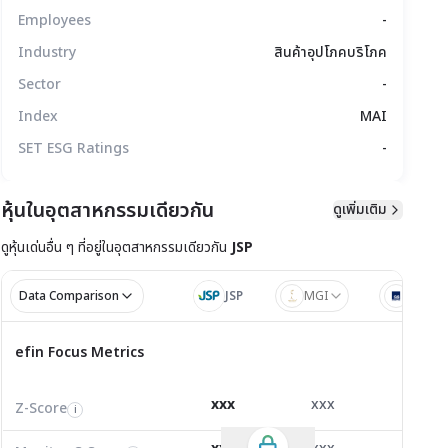
Employees
-
Industry
สินค้าอุปโภคบริโภค
Sector
-
Index
MAI
SET ESG Ratings
-
หุ้นในอุตสาหกรรมเดียวกัน
ดูเพิ่มเติม
ดูหุ้นเด่นอื่น ๆ ที่อยู่ใน
อุตสาหกรรมเดียวกัน
JSP
มูลทางเทคนิค
สิทธิประโยชน์
แบบรายงาน
Data Comparison
JSP
MGI
88TH
ไตรมาส 1/2
ไตรมาส
efin Focus Metrics
efin Focus Metrics
1/2569
Z-Score
2.13
2.65
0.00
i
xxx
xxx
xxx
Z-Score
EV/EBITDA
Z-Score
i
i
i
Monitor C-Score
0.00
0.00
0.00
i