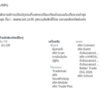
ตั้ง
ได้
ริษัท)
เป้า
การ
แตะ
เติบโ
บริษัทอาจมีการปรับปรุงงบที่แสดงเปรียบเทียบในงบฉบับเต็มงวดล่าสุด
1.5
ของ
าสุด ที่มา : www.set.or.th (สงวนลิขสิทธิ์โดย ตลาดหลักทรัพย์แห่ง
กำไร
พัน
สุทธิ
โดย
ลบ.
พบ
3
ภาย
้าหลักสินทรัพย์อื่นๆ
บจ.
หุ้น DR
เครื่องมือ
ชุมชน
ปี
ข่าว DR
ฟีเจอร์
efin Connect
71
หุ้นรายต้ว
efin Event
efin Scan
ติวอินเวสเตอร์ ON TOUR "หาดใหญ่" 2026
-
การจัดอันดับ
efin x HYROX Training Class
ปฏิทิน
ติวอินเวสเตอร์ ON TOUR "ชลบุรี" 2026
ชู
ติวอินเวสเตอร์ ON TOUR “เชียงใหม่” 2026
โปรแกรม
Better Trade
6
Trademan
ESG 2026
efin
ยุท
efin School
StockPickUp
หลั
efin Mobile
efin Trade Plus
ขับ
เคลื
ธุรก