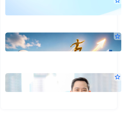
SE
star_border
29
Ne
มิ.ย.
:
2569
07:0
สรุ
น.
แบ
เปิด
star_border
59
เป้า
ส่อง
22
ประ
56
เติ
มิ.ย.
หุ้น
วัน
2569
mai
56
15:0
เข้า
ที่
น.
ร่วม
หุ้น
โครง
26
ma
Jump
JSP
star_border
มิถ
พร้อม
18
ผ่า
กาง
ทั้ง
มิ.ย.
256
เป้า
โคร
แผ
2569
หมาย
12:1
การ
Ju
JU
น.
เติบโ
ภายใ
ตั้ง
ปี
เป้า
2571
ส่วน
ราย
ใหญ่