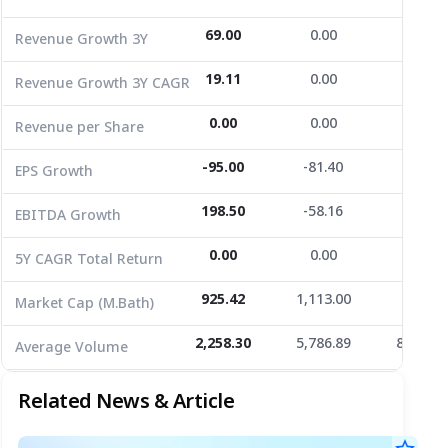
EPS Growth
-95.00
-81.40
0.00
69.00
0.00
0.00
Revenue Growth 3Y
EBITDA Growth
198.50
-58.16
0.00
19.11
0.00
0.00
Revenue Growth 3Y CAGR
5Y CAGR Total Return
0.00
0.00
0.00
0.00
0.00
0.00
Revenue per Share
Market Cap (M.Bath)
925.42
1,113.00
0.00
Average Volume
2,258.30
-95.00
5,786.89
-81.40
8,052.6
0.00
EPS Growth
198.50
-58.16
0.00
EBITDA Growth
0.00
0.00
0.00
5Y CAGR Total Return
925.42
1,113.00
0.00
Market Cap (M.Bath)
2,258.30
5,786.89
8,052.6
Average Volume
Related News & Article