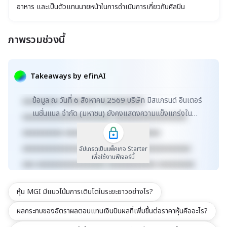
อาหาร และเป็นตัวแทนนายหน้าในการดำเนินการเกี่ยวกับศิลปิน
ภาพรวมช่วงนี้
xxxxxxxxxxxxxxxxxxxxxxx xxxxxxxxxxxxxxxxxxx
xxxxx xxxxxxxxxxxxxxxxxxxxxxxxxxxxxx
Takeaways by efinAI
xxxxxxxxxxxxxxxxxx xxxxxxxxxxxxxxx xxxxx
ข้อมูล ณ วันที่ 6 สิงหาคม 2569 บริษัท มิสแกรนด์ อินเตอร์
xxxxxxxxx xxxxxxxxx xxxxxxxxxxx
เนชั่นแนล จำกัด (มหาชน) ยังคงแสดงความแข็งแกร่งใน
xxxxxxxxxxxxxxxxxxxxxx xxxxxxxxxxxxxxxxxx
ตลาด MAI ด้วยมูลค่าหลักทรัพย์ตามราคาตลาดเพิ่มข...
xxxxxxxxxx xxxxxxxxxxxxx xxxxxxxxxx
xxxxxxxxxxxxxxxxxxxxxxxxxx xxxxxxxxxxxxxxx
อัปเกรดเป็นแพ็คเกจ Starter
เพื่อใช้งานฟีเจอร์นี้
xxx xxxxxxxxxxxxxxxxx xxxxxxxxxxxx xxxxxxxxx
xxxxxxxxxxx xxxxxxxx xxxxxxxxxxxxxxxxxxxxxxx
หุ้น MGI มีแนวโน้มการเติบโตในระยะยาวอย่างไร?
xxxxxxxxxxxxxxxxxxx xxxxx
xxxxxxxxxxxxxxxxxxxxxxxxxxxxxx
ผลกระทบของอัตราผลตอบแทนเงินปันผลที่เพิ่มขึ้นต่อราคาหุ้นคืออะไร?