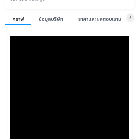
สรุปภาพรวมตลาด
กราฟ
ข้อมูลบริษัท
ราคาและผลตอบแทน
ข