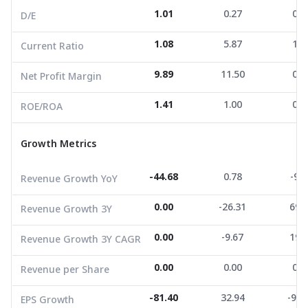
Net Profit Margin
9.89
11.50
0.4
1.01
0.27
0.5
D/E
ROE/ROA
1.41
1.00
0.8
1.08
5.87
1.3
Current Ratio
Growth Metrics
9.89
11.50
0.4
Net Profit Margin
Revenue Growth YoY
-44.68
0.78
-9.9
1.41
1.00
0.8
ROE/ROA
Revenue Growth 3Y
0.00
-26.31
69.0
Growth Metrics
Revenue Growth 3Y CAGR
0.00
-9.67
19.1
Revenue per Share
0.00
0.00
0.0
-44.68
0.78
-9.9
Revenue Growth YoY
EPS Growth
-81.40
32.94
-95.
0.00
-26.31
69.
Revenue Growth 3Y
EBITDA Growth
-58.16
-7.40
198.
0.00
-9.67
19.
Revenue Growth 3Y CAGR
5Y CAGR Total Return
0.00
-14.48
0.0
0.00
0.00
0.0
Revenue per Share
Market Cap (M.Bath)
1,113.00
1,263.48
925.
Average Volume
5,786.89
-81.40
338.82
32.94
2,258
-95.
EPS Growth