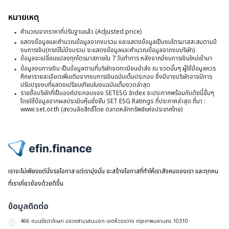
รั
แ
หมายเหตุ
จ
พ
คำนวณจากราคาที่ปรับฐานแล้ว (Adjusted price)
ก
ส
แสดงข้อมูลและคำนวณข้อมูลจากงบรวม และแสดงข้อมูลเป็นงบไตรมาสสะสมตามปี
เ
งบการเงิน(กรณีไม่มีงบรวม จะแสดงข้อมูลและคำนวณข้อมูลจากงบบริษัท)
จ
ข้อมูลจะเปลี่ยนแปลงทุกไตรมาสภายใน 7 วันทำการ หลังจากมีงบการเงินใหม่เข้ามา
ข
ก
ข้อมูลงบการเงิน เป็นข้อมูลตามที่บริษัทจดทะเบียนนำส่ง ณ งวดนั้นๆ ผู้ใช้ข้อมูลควร
หุ
ศึกษารายละเอียดเพิ่มเติมจากงบการเงินฉบับเต็มประกอบ ซึ่งมีบางบริษัทอาจมีการ
เป
ปรับปรุงงบที่แสดงเปรียบเทียบในงบฉบับเต็มงวดล่าสุด
ส
รายชื่อบริษัทที่เป็นองค์ประกอบของ SETESG Index จะประกาศพร้อมกับดัชนี้อื่นๆ
ห
โดยใช้ข้อมูลจากผลประเมินหุ้นยั่งยืน SET ESG Ratings ที่ประกาศล่าสุด ที่มา :
เพ
ทร
www.set.or.th (สงวนลิขสิทธิ์โดย ตลาดหลักทรัพย์แห่งประเทศไทย)
ทุ
จ
ต่
ท
ป
ข
ไปหน้าแรก
เป
M
เราจะไม่เพียงแต่นั่งรอโอกาส แต่เรามุ่งมั่น จะสร้างโอกาสที่ทำให้เราสังคมของเรา และทุกคน
คร
W
ที่เราเกี่ยวข้องด้วยดีขึ้น
แ
(
ข้อมูลติดต่อ
466 ถนนรัชดาภิเษก แขวงสามเสนนอก เขตห้วยขวาง กรุงเทพมหานคร 10310