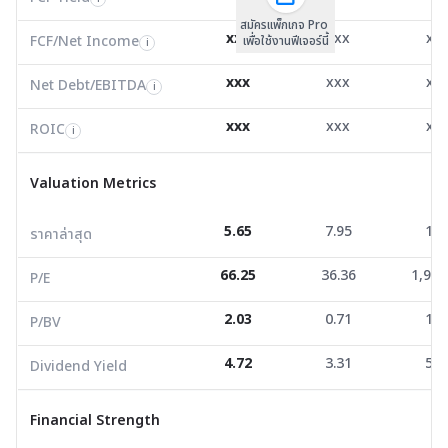
สมัครแพ็กเกจ Pro
Net Debt/EBITDA
1.08
0.65
2.0
i
xxx
xxx
xx
FCF/Net Income
เพื่อใช้งานฟีเจอร์นี้
i
ROIC
18.75
14.94
4.7
i
xxx
xxx
xx
Net Debt/EBITDA
i
Valuation Metrics
xxx
xxx
xx
ROIC
i
ราคาล่าสุด
5.65
7.95
1.7
Valuation Metrics
P/E
66.25
36.36
1,950
5.65
7.95
1.7
ราคาล่าสุด
P/BV
2.03
0.71
1.0
66.25
36.36
1,950
Dividend Yield
4.72
3.31
5.1
P/E
2.03
0.71
1.0
P/BV
Financial Strength
4.72
3.31
5.1
Dividend Yield
D/E
1.01
0.27
0.5
Current Ratio
1.08
5.87
1.3
Financial Strength