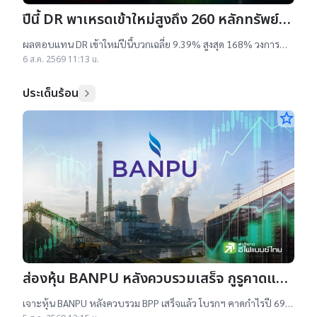
ปีนี้ DR พาเหรดเข้าใหม่สูงถึง 260 หลักทรัพย์
ผลตอบแทนบวกเฉลี่ย 9% สูงสุด 168%
ผลตอบแทน DR เข้าใหม่ปีนี้บวกเฉลี่ย 9.39% สูงสุด 168% วงการ
เผยสาเหตุออกใหม่จำนวนมาก เป็นไปตามความต้องการลงทุนหุ้น
6 ส.ค. 2569 11:13 น.
เทคฯสูง ชี้นักลงทุนรับ
ประเด็นร้อน
star_border
ส่องหุ้น BANPU หลังควบรวมเสร็จ กูรูคาดแนว
โน้มธุรกิจแจ่ม แถมยีลด์ปันผลดี เป้าสูงสุด
เจาะหุ้น BANPU หลังควบรวม BPP เสร็จแล้ว โบรกฯ คาดกำไรปี 69-
70 โต 19-22% เคาะราคาเป้าหมาย 14.50-16.50 บาท ยีลด์ปันผลดี