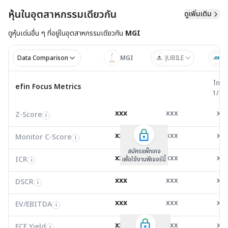
หุ้นในอุตสาหกรรมเดียวกัน
ดูเพิ่มเติม
ดูหุ้นเด่นอื่น ๆ ที่อยู่ใน
อุตสาหกรรมเดียวกัน
MGI
Data Comparison
MGI
JUBILE
J
ไตรมาส 
ไตรม
efin Focus Metrics
efin Focus Metrics
1/25
Z-Score
2.65
4.09
2.1
i
xxx
xxx
xx
Z-Score
EV/EBITDA
Z-Score
i
i
i
Monitor C-Score
0.00
0.00
0.0
i
xxx
xxx
xx
Monitor C-Score
FCF Yield
Monitor C-Score
i
i
i
ICR
14.94
47.56
1.3
i
สมัครแพ็คเกจ B
สมัครแพ็คเกจ B
สมัครแพ็กเกจ
xxx
xxx
xx
ICR
FCF/Net Income
เพื่อใช้งานฟีเจอร์นี้
เพื่อใช้งานฟีเจอร์นี้
ICR
เพื่อใช้งานฟีเจอร์นี้
i
i
i
DSCR
12.03
2.86
0.5
i
xxx
xxx
xx
DSCR
Net Debt/EBITDA
DSCR
i
i
i
EV/EBITDA
14.75
6.69
8.0
i
xxx
xxx
xx
ROIC
EV/EBITDA
FCF Yield
0.00
0.00
0.0
i
i
i
FCF/Net Income
0.00
0.00
0.0
xxx
xxx
xx
i
FCF Yield
i