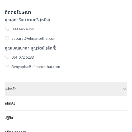
วั
ที่
ติดต่อโฆษณา
3
คุณสุภารัตน์ งามศรี (หนึ่ง)
ม
099 446 4366
2
suparat@efinancethai.com
คุณเบญญาภา บุญรัตน์ (ลัคกี้)
061 072 6233
Benyapha@efinancethai.com
หน้าหลัก
efinAI
ปฏิทิน