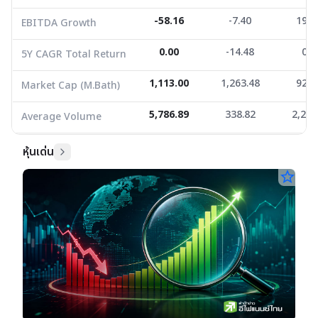
-58.16
-7.40
198.
EBITDA Growth
0.00
-14.48
0.0
5Y CAGR Total Return
1,113.00
1,263.48
925.
Market Cap (M.Bath)
5,786.89
338.82
2,258
Average Volume
หุ้นเด่น
star_border