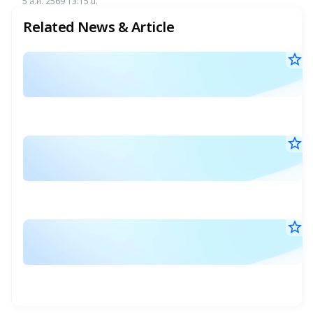
16.50 บาท
5 ส.ค. 2569 13:15 น.
เกิน 4.5%
Related News & Article
star_border
2
22
ก
ก.ค
2
25
08
เป
น.
วั
star_border
ร
ซื้
15
ผ
ก.ค
ข
ก
25
17
วั
ใช
น.
สุ
เง
star_border
ก
ข
เพ
1
ห้
M
ก.ค
ทุ
ซื้
25
W
08
ที่
หร
น.
ได
ข