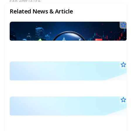
16.50 บาท
5 ส.ค. 2569 13:15 น.
เกิน 4.5%
Related News & Article
star_border
1
บิ๊
ผล
3
สำ
ก
ส.ค
ข้อ
25
กา
ข
11
ซื้
น.
ขา
หุ
หุ้
star_border
S
เ
เด
ก.
10
N
ก.
ขอ
ก.ค
ผู้
:
25
ร
บร
07
บริ
ส
กั
น.
จด
แ
กว
ทะ
star_border
S
(บจ
5
1
5
พ
N
มิ.
มูล
ป
พ
:
25
ธุ
07
มาก
วั
ล
ส
น.
โด
ที่
เด