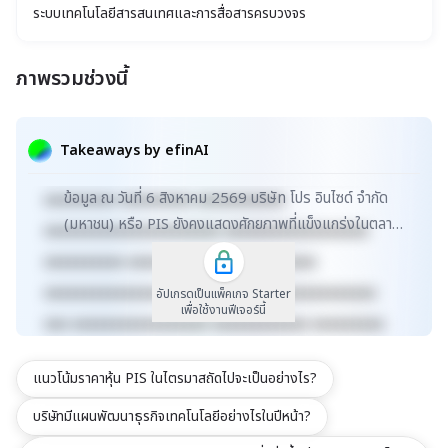
ระบบเทคโนโลยีสารสนเทศและการสื่อสารครบวงจร
ภาพรวมช่วงนี้
xxxxxxxxxxxxxxxxxxxxxxx xxxxxxxxxxxxxxxxxxx
xxxxx xxxxxxxxxxxxxxxxxxxxxxxxxxxxxx
Takeaways by efinAI
xxxxxxxxxxxxxxxxxx xxxxxxxxxxxxxxx xxxxx
ข้อมูล ณ วันที่ 6 สิงหาคม 2569 บริษัท โปร อินไซด์ จำกัด
xxxxxxxxx xxxxxxxxx xxxxxxxxxxx
(มหาชน) หรือ PIS ยังคงแสดงศักยภาพที่แข็งแกร่งในตลาด
xxxxxxxxxxxxxxxxxxxxxx xxxxxxxxxxxxxxxxxx
MAI ด้วยมูลค่าตลาดที่ 2,808 ล้านบาท แม้จะล...
xxxxxxxxxx xxxxxxxxxxxxx xxxxxxxxxx
xxxxxxxxxxxxxxxxxxxxxxxxxx xxxxxxxxxxxxxxx
อัปเกรดเป็นแพ็คเกจ Starter
เพื่อใช้งานฟีเจอร์นี้
xxx xxxxxxxxxxxxxxxxx xxxxxxxxxxxx xxxxxxxxx
xxxxxxxxxxx xxxxxxxx xxxxxxxxxxxxxxxxxxxxxxx
แนวโน้มราคาหุ้น PIS ในไตรมาสถัดไปจะเป็นอย่างไร?
xxxxxxxxxxxxxxxxxxx xxxxx
xxxxxxxxxxxxxxxxxxxxxxxxxxxxxx
บริษัทมีแผนพัฒนาธุรกิจเทคโนโลยีอย่างไรในปีหน้า?