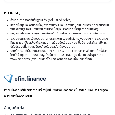
แ
ดัง
9
กล
2
หมายเหตุ
มี
ก
2
11
คำนวณจากราคาที่ปรับฐานแล้ว (Adjusted price)
บิ๊ก
2
ป
บจ
แสดงข้อมูลและคำนวณข้อมูลจากงบรวม และแสดงข้อมูลเป็นงบไตรมาสสะสมตามปี
งบการเงิน(กรณีไม่มีงบรวม จะแสดงข้อมูลและคำนวณข้อมูลจากงบบริษัท)
วั
ข้อมูลจะเปลี่ยนแปลงทุกไตรมาสภายใน 7 วันทำการ หลังจากมีงบการเงินใหม่เข้ามา
ที่
ข้อมูลงบการเงิน เป็นข้อมูลตามที่บริษัทจดทะเบียนนำส่ง ณ งวดนั้นๆ ผู้ใช้ข้อมูลควร
ศึกษารายละเอียดเพิ่มเติมจากงบการเงินฉบับเต็มประกอบ ซึ่งมีบางบริษัทอาจมีการ
0
ปรับปรุงงบที่แสดงเปรียบเทียบในงบฉบับเต็มงวดล่าสุด
รายชื่อบริษัทที่เป็นองค์ประกอบของ SETESG Index จะประกาศพร้อมกับดัชนี้อื่นๆ
ม
โดยใช้ข้อมูลจากผลประเมินหุ้นยั่งยืน SET ESG Ratings ที่ประกาศล่าสุด ที่มา :
2
www.set.or.th (สงวนลิขสิทธิ์โดย ตลาดหลักทรัพย์แห่งประเทศไทย)
ไปหน้าแรก
เราจะไม่เพียงแต่นั่งรอโอกาส แต่เรามุ่งมั่น จะสร้างโอกาสที่ทำให้เราสังคมของเรา และทุกคน
ที่เราเกี่ยวข้องด้วยดีขึ้น
ข้อมูลติดต่อ