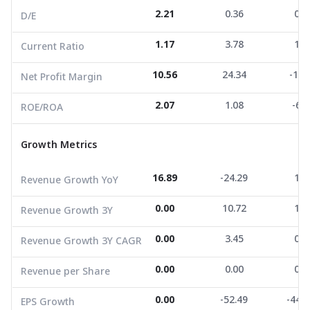
Net Profit Margin
10.56
24.34
-11.
2.21
0.36
0.3
D/E
ROE/ROA
2.07
1.08
-6.3
1.17
3.78
1.8
Current Ratio
Growth Metrics
10.56
24.34
-11.
Net Profit Margin
Revenue Growth YoY
16.89
-24.29
1.6
2.07
1.08
-6.3
ROE/ROA
Revenue Growth 3Y
0.00
10.72
1.9
Growth Metrics
Revenue Growth 3Y CAGR
0.00
3.45
0.6
Revenue per Share
0.00
0.00
0.0
16.89
-24.29
1.6
Revenue Growth YoY
EPS Growth
0.00
-52.49
-446.
0.00
10.72
1.9
Revenue Growth 3Y
EBITDA Growth
635.15
-4.60
-68.
0.00
3.45
0.6
Revenue Growth 3Y CAGR
5Y CAGR Total Return
0.00
-6.27
0.0
0.00
0.00
0.0
Revenue per Share
Market Cap (M.Bath)
2,106.00
3,620.00
1,469
Average Volume
4,587.37
0.00
14,811.26
-52.49
7,751
-446
EPS Growth