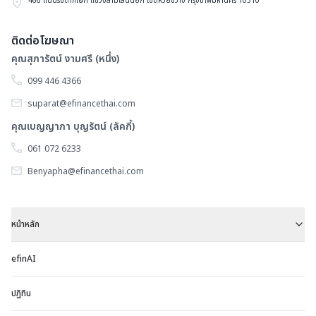
466 ถนนรัชดาภิเษก แขวงสามเสนนอก เขตห้วยขวาง กรุงเทพมหานคร 10310
ติดต่อโฆษณา
คุณสุภารัตน์ งามศรี (หนึ่ง)
099 446 4366
suparat@efinancethai.com
คุณเบญญาภา บุญรัตน์ (ลัคกี้)
061 072 6233
Benyapha@efinancethai.com
หน้าหลัก
efinAI
ปฏิทิน