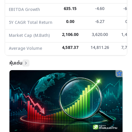
635.15
-4.60
-68.
EBITDA Growth
0.00
-6.27
0.0
5Y CAGR Total Return
2,106.00
3,620.00
1,469
Market Cap (M.Bath)
4,587.37
14,811.26
7,751
Average Volume
หุ้นเด่น
star_border