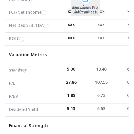
สมัครแพ็กเกจ Pro
Net Debt/EBITDA
2.43
0.00
2.3
i
xxx
xxx
xx
FCF/Net Income
เพื่อใช้งานฟีเจอร์นี้
i
ROIC
37.62
134.75
-0.5
i
xxx
xxx
xx
Net Debt/EBITDA
i
Valuation Metrics
xxx
xxx
xx
ROIC
i
ราคาล่าสุด
5.30
13.40
6.2
Valuation Metrics
P/E
27.86
107.55
0.0
5.30
13.40
6.2
ราคาล่าสุด
P/BV
1.88
6.73
0.5
27.86
107.55
0.0
Dividend Yield
5.13
6.63
0.7
P/E
1.88
6.73
0.5
P/BV
Financial Strength
5.13
6.63
0.7
Dividend Yield
D/E
2.21
0.36
0.3
Current Ratio
1.17
3.78
1.8
Financial Strength