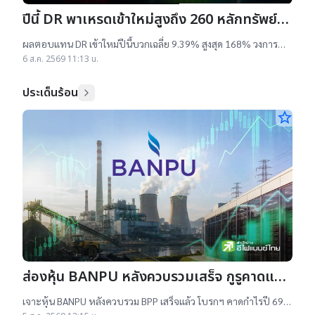
ปีนี้ DR พาเหรดเข้าใหม่สูงถึง 260 หลักทรัพย์
ผลตอบแทนบวกเฉลี่ย 9% สูงสุด 168%
ผลตอบแทน DR เข้าใหม่ปีนี้บวกเฉลี่ย 9.39% สูงสุด 168% วงการ
เผยสาเหตุออกใหม่จำนวนมาก เป็นไปตามความต้องการลงทุนหุ้น
6 ส.ค. 2569 11:13 น.
เทคฯสูง ชี้นักลงทุนรับ
ประเด็นร้อน
star_border
ส่องหุ้น BANPU หลังควบรวมเสร็จ กูรูคาดแนว
โน้มธุรกิจแจ่ม แถมยีลด์ปันผลดี เป้าสูงสุด
เจาะหุ้น BANPU หลังควบรวม BPP เสร็จแล้ว โบรกฯ คาดกำไรปี 69-
70 โต 19-22% เคาะราคาเป้าหมาย 14.50-16.50 บาท ยีลด์ปันผลดี