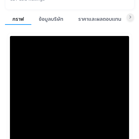
สรุปภาพรวมตลาด
กราฟ
ข้อมูลบริษัท
ราคาและผลตอบแทน
ข