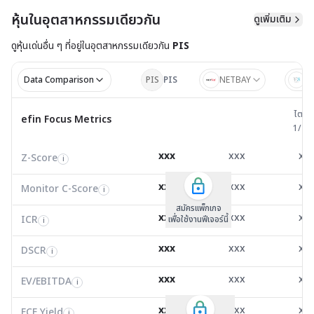
หุ้นในอุตสาหกรรมเดียวกัน
ดูเพิ่มเติม
ดูหุ้นเด่นอื่น ๆ ที่อยู่ใน
อุตสาหกรรมเดียวกัน
PIS
Data Comparison
PIS
PIS
NETBAY
B
ไตรมาส 
ไตรม
efin Focus Metrics
efin Focus Metrics
1/25
Z-Score
2.35
14.60
1.8
i
xxx
xxx
xx
Z-Score
EV/EBITDA
Z-Score
i
i
i
Monitor C-Score
0.00
0.00
0.0
i
xxx
xxx
xx
Monitor C-Score
FCF Yield
Monitor C-Score
i
i
i
ICR
7.26
117.18
-19.
i
สมัครแพ็คเกจ B
สมัครแพ็คเกจ B
สมัครแพ็กเกจ
xxx
xxx
xx
ICR
FCF/Net Income
เพื่อใช้งานฟีเจอร์นี้
เพื่อใช้งานฟีเจอร์นี้
ICR
เพื่อใช้งานฟีเจอร์นี้
i
i
i
DSCR
-0.15
25.51
0.1
i
xxx
xxx
xx
DSCR
Net Debt/EBITDA
DSCR
i
i
i
EV/EBITDA
9.27
50,341.00
27.8
i
xxx
xxx
xx
ROIC
EV/EBITDA
FCF Yield
0.00
0.00
0.0
i
i
i
FCF/Net Income
0.00
0.00
0.0
xxx
xxx
xx
i
FCF Yield
i