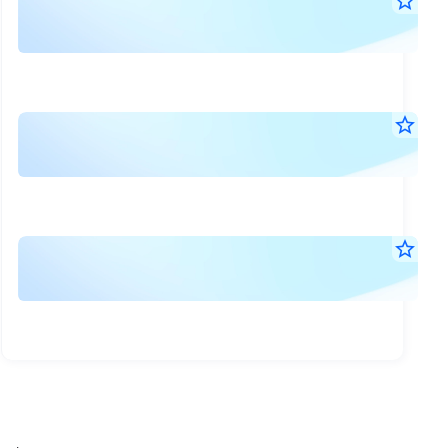
สรุ
star_border
7
ผล
ส.ค.
การ
2569
17:4
ดำเ
น.
งาน
คำ
star_border
ขอ
7
อธิ
ส.ค.
งบจ
และ
2569
ไตร
17:4
วิเค
น.
ที่
ของ
ราย
star_border
2
ฝ่า
7
มูลค
(F4
ส.ค.
จัด
สินท
2569
ไตร
17:4
สุทธ
น.
ที่
ต่อ
2
หน่
สิ้น
ลงท
สุด
ณ