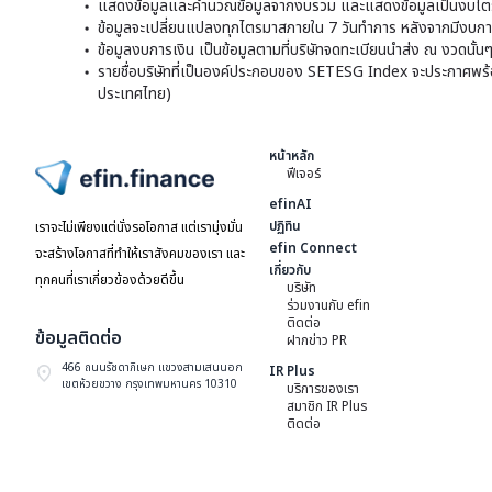
แสดงข้อมูลและคำนวณข้อมูลจากงบรวม และแสดงข้อมูลเป็นงบไตร
ข้อมูลจะเปลี่ยนแปลงทุกไตรมาสภายใน 7 วันทำการ หลังจากมีงบการ
ข้อมูลงบการเงิน เป็นข้อมูลตามที่บริษัทจดทะเบียนนำส่ง ณ งวดนั้น
รายชื่อบริษัทที่เป็นองค์ประกอบของ SETESG Index จะประกาศพร้อมก
ประเทศไทย)
หน้าหลัก
ฟีเจอร์
ไปหน้าแรก
efinAI
ปฏิทิน
เราจะไม่เพียงแต่นั่งรอโอกาส แต่เรามุ่งมั่น
efin Connect
จะสร้างโอกาสที่ทำให้เราสังคมของเรา และ
เกี่ยวกับ
ทุกคนที่เราเกี่ยวข้องด้วยดีขึ้น
บริษัท
ร่วมงานกับ efin
ติดต่อ
ข้อมูลติดต่อ
ฝากข่าว PR
466 ถนนรัชดาภิเษก แขวงสามเสนนอก
IR Plus
เขตห้วยขวาง กรุงเทพมหานคร 10310
บริการของเรา
สมาชิก IR Plus
ติดต่อ