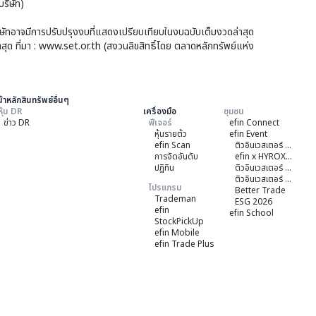
ริษัท)
วัน
วัน
ที่
บริษัทอาจมีการปรับปรุงงบที่แสดงเปรียบเทียบในงบฉบับเต็มงวดล่าสุด
ที่
าสุด ที่มา : www.set.or.th (สงวนลิขสิทธิ์โดย ตลาดหลักทรัพย์แห่ง
30
30
มิ.ย.
มิถ
256
256
้าหลักสินทรัพย์อื่นๆ
หุ้น DR
เครื่องมือ
ชุมชน
ข่าว DR
ฟีเจอร์
efin Connect
หุ้นรายต้ว
efin Event
efin Scan
ติวอินเวสเตอร์ ON TOUR "หาดใหญ่" 2026
การจัดอันดับ
efin x HYROX Training Class
ปฏิทิน
ติวอินเวสเตอร์ ON TOUR "ชลบุรี" 2026
ติวอินเวสเตอร์ ON TOUR “เชียงใหม่” 2026
โปรแกรม
Better Trade
Trademan
ESG 2026
efin
efin School
StockPickUp
efin Mobile
efin Trade Plus