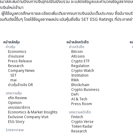
มาสสะสมตามปีงบการเงิน(กรณีไม่มีงบรวม จะแสดงข้อมูลและคำนวณข้อมูลจากงบบ
เงินใหม่เข้ามา
ๆ ผู้ใช้ข้อมูลควรศึกษารายละเอียดเพิ่มเติมจากงบการเงินฉบับเต็มประกอบ ซึ่งมีบาง
ับดัชนี้อื่นๆ โดยใช้ข้อมูลจากผลประเมินหุ้นยั่งยืน SET ESG Ratings ที่ประกาศล่
หน้าหลักหุ้น
หน้าหลักคริปโต
หน
ข่าวหุ้น
ข่าวคริปโต
Economics
Bitcoin
ต่างประเทศ
Altcoins
Press Release
Crypto ETF
Research
Regulation
Company News
Crypto Watch
SET
Institution
mai
RWA
ข่าวหุ้นอ้างอิง DR
Blockchain
Crypto Business
บทความหุ้น
DeFi
efin Review
AI & Tech
Opinion
Press Room
บทบรรณาธิการ
Economics & Market Insights
บทความคริปโต
Exclusive Company Visit
Fintech
ESG Story
Crypto Verse
Token Radar
Interview
Research