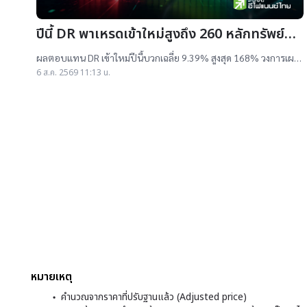
ปีนี้ DR พาเหรดเข้าใหม่สูงถึง 260 หลักทรัพย์
ผลตอบแทนบวกเฉลี่ย 9% สูงสุด 168%
ผลตอบแทน DR เข้าใหม่ปีนี้บวกเฉลี่ย 9.39% สูงสุด 168% วงการเผย
สาเหตุออกใหม่จำนวนมาก เป็นไปตามความต้องการลงทุนหุ้นเทคฯสูง
6 ส.ค. 2569 11:13 น.
ชี้นักลงทุนรับ
หมายเหตุ
คำนวณจากราคาที่ปรับฐานแล้ว (Adjusted price)