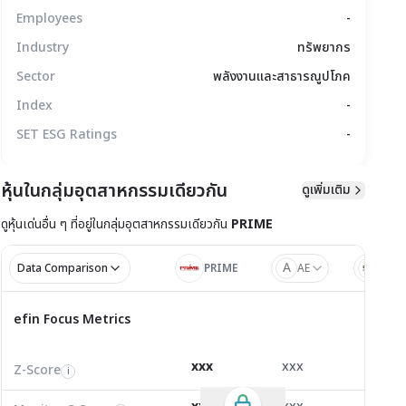
Employees
-
Industry
ทรัพยากร
Sector
พลังงานและสาธารณูปโภค
Index
-
SET ESG Ratings
-
หุ้นในกลุ่มอุตสาหกรรมเดียวกัน
ดูเพิ่มเติม
มูลทางเทคนิค
สิทธิประโยชน์
แบบรายงาน
ดูหุ้นเด่นอื่น ๆ ที่อยู่ใน
กลุ่มอุตสาหกรรมเดียวกัน
PRIME
A
Data Comparison
PRIME
AE
SKE
ไตรมาส 1/2
ไตรมาส
efin Focus Metrics
efin Focus Metrics
1/2569
Z-Score
0.24
0.32
-0.41
i
xxx
xxx
xxx
Z-Score
EV/EBITDA
Z-Score
i
i
i
Monitor C-Score
0.00
0.00
0.00
i