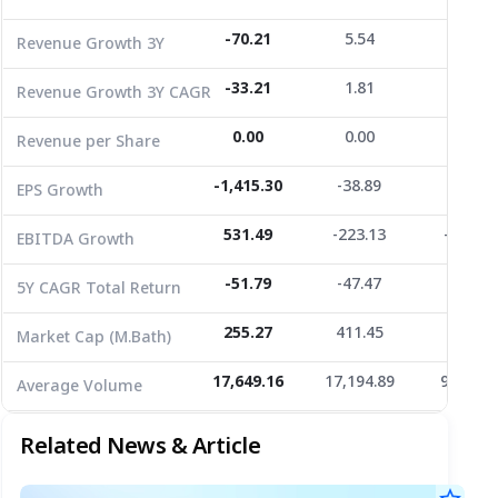
EPS Growth
-1,415.30
-38.89
-38.47
-70.21
5.54
-36.98
Revenue Growth 3Y
EBITDA Growth
531.49
-223.13
-135.02
-33.21
1.81
-14.26
Revenue Growth 3Y CAGR
5Y CAGR Total Return
-51.79
-47.47
-28.45
0.00
0.00
0.00
Revenue per Share
Market Cap (M.Bath)
255.27
411.45
245.52
Average Volume
17,649.16
-1,415.30
17,194.89
-38.89
9,052.3
-38.47
EPS Growth
531.49
-223.13
-135.02
EBITDA Growth
-51.79
-47.47
-28.45
5Y CAGR Total Return
255.27
411.45
245.52
Market Cap (M.Bath)
17,649.16
17,194.89
9,052.3
Average Volume
Related News & Article