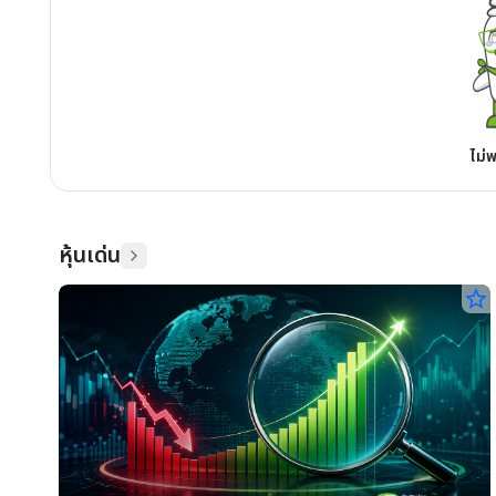
ไม่
หุ้นเด่น
star_border