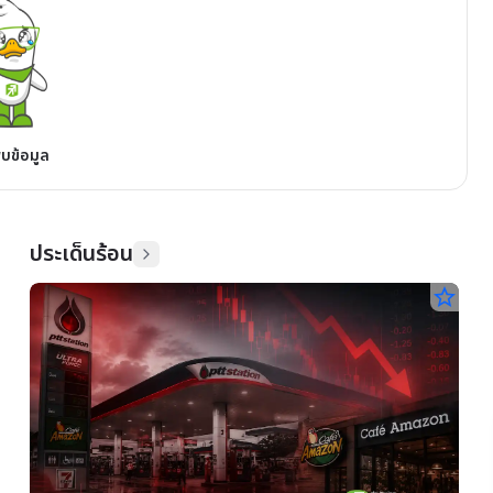
พบข้อมูล
ประเด็นร้อน
star_border