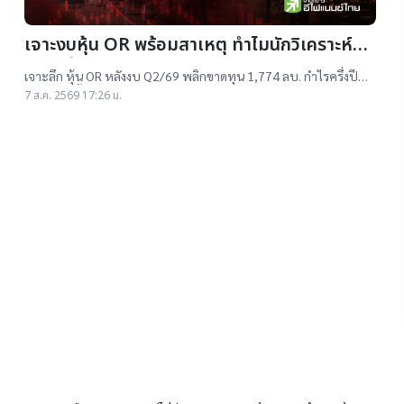
เจาะงบหุ้น OR พร้อมสาเหตุ ทำไมนักวิเคราะห์ยัง
แนะ “ซื้อ”-“ถือ”
เจาะลึก หุ้น OR หลังงบ Q2/69 พลิกขาดทุน 1,774 ลบ. กำไรครึ่งปี
แรกต่ำสุดตั้งแต่เข้าตลาดฯ แม้ราคาเทรดต่ำ IPO แต่ 14 โบรกฯ ยังแนะ
7 ส.ค. 2569 17:26 น.
"ซื้อ-ถือ" ยีลด์ปันผลสูง 4.32%