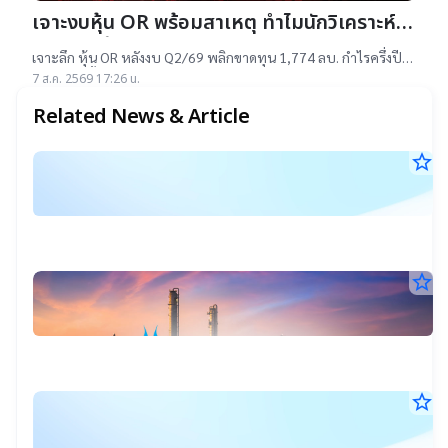
เจาะงบหุ้น OR พร้อมสาเหตุ ทำไมนักวิเคราะห์
ยังแนะ “ซื้อ”-“ถือ”
เจาะลึก หุ้น OR หลังงบ Q2/69 พลิกขาดทุน 1,774 ลบ. กำไรครึ่งปี
แรกต่ำสุดตั้งแต่เข้าตลาดฯ แม้ราคาเทรดต่ำ IPO แต่ 14 โบรกฯ ยัง
7 ส.ค. 2569 17:26 น.
แนะ "ซื้อ-ถือ" ยีลด์ปันผลสูง 4.32%
Related News & Article
star_border
ร
7
อ้
ส.ค
แ
25
17
เ
น.
ส
star_border
P
ต่
7
โช
ส.ค
สุ
Q
25
13
ข
พ
น.
ใ
มี
star_border
ง
ส
ก
7
ก
แ
ส.ค