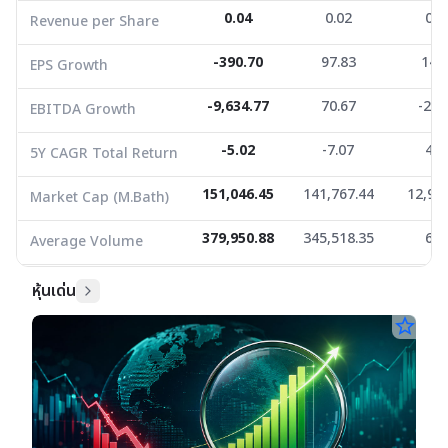
0.04
0.02
0.0
Revenue per Share
Market Cap (M.Bath)
151,046.45
141,767.44
12,975
Average Volume
379,950.88
-390.70
345,518.35
97.83
14.
6.6
EPS Growth
-9,634.77
70.67
-20.
EBITDA Growth
-5.02
-7.07
4.2
5Y CAGR Total Return
151,046.45
141,767.44
12,97
Market Cap (M.Bath)
379,950.88
345,518.35
6.6
Average Volume
หุ้นเด่น
star_border