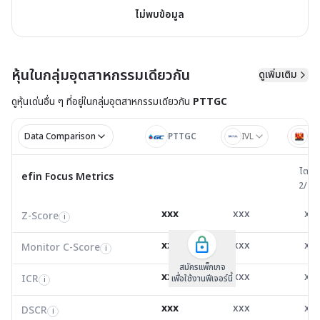
ไม่พบข้อมูล
หุ้นในกลุ่มอุตสาหกรรมเดียวกัน
ดูเพิ่มเติม
ดูหุ้นเด่นอื่น ๆ ที่อยู่ใน
กลุ่มอุตสาหกรรมเดียวกัน
PTTGC
Data Comparison
PTTGC
IVL
BC
ไตรมาส 
ไตรม
efin Focus Metrics
efin Focus Metrics
2/25
Z-Score
1.58
1.19
3.5
i
xxx
xxx
xx
Z-Score
EV/EBITDA
Z-Score
i
i
i
Monitor C-Score
0.00
0.00
0.0
i
xxx
xxx
xx
Monitor C-Score
FCF Yield
Monitor C-Score
i
i
i
ICR
7.48
0.26
15,830
i
สมัครแพ็คเกจ B
สมัครแพ็คเกจ B
สมัครแพ็กเกจ
xxx
xxx
xx
ICR
FCF/Net Income
เพื่อใช้งานฟีเจอร์นี้
เพื่อใช้งานฟีเจอร์นี้
ICR
เพื่อใช้งานฟีเจอร์นี้
i
i
i
DSCR
1.64
0.59
588.
i
xxx
xxx
xx
DSCR
Net Debt/EBITDA
DSCR
i
i
i
EV/EBITDA
10.80
16.76
5.6
i