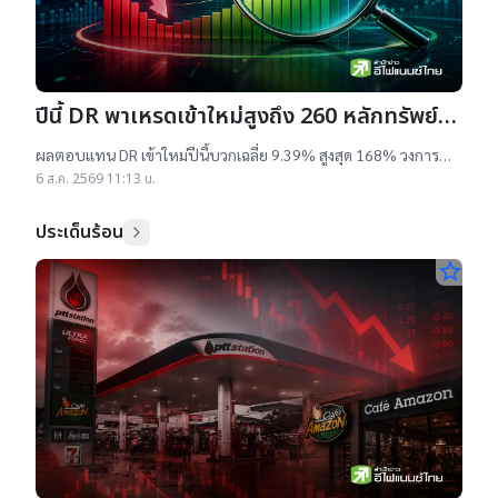
ปีนี้ DR พาเหรดเข้าใหม่สูงถึง 260 หลักทรัพย์
ผลตอบแทนบวกเฉลี่ย 9% สูงสุด 168%
ผลตอบแทน DR เข้าใหม่ปีนี้บวกเฉลี่ย 9.39% สูงสุด 168% วงการ
เผยสาเหตุออกใหม่จำนวนมาก เป็นไปตามความต้องการลงทุนหุ้น
6 ส.ค. 2569 11:13 น.
เทคฯสูง ชี้นักลงทุนรับ
ประเด็นร้อน
star_border