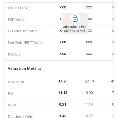
xxx
xxx
xx
ROIC
EV/EBITDA
FCF Yield
29.70
23.86
33.7
i
i
i
FCF/Net Income
8.43
-4.16
2.3
xxx
xxx
xx
i
FCF Yield
i
สมัครแพ็กเกจ Pro
Net Debt/EBITDA
4.48
8.10
-1.6
i
xxx
xxx
xx
FCF/Net Income
เพื่อใช้งานฟีเจอร์นี้
i
ROIC
2.53
1.76
11.2
i
xxx
xxx
xx
Net Debt/EBITDA
i
Valuation Metrics
xxx
xxx
xx
ROIC
i
ราคาล่าสุด
37.25
22.10
49.2
Valuation Metrics
P/E
11.13
0.00
7.0
37.25
22.10
49.
ราคาล่าสุด
P/BV
0.51
1.14
0.3
11.13
0.00
7.0
Dividend Yield
1.49
2.77
2.3
P/E
0.51
1.14
0.3
P/BV
Financial Strength
1.49
2.77
2.3
Dividend Yield