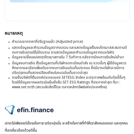
1
เง
25
สิ
12
หม
ไ
น.
อน
ล
ที่
จ
รั
2
3
หมายเหตุ
อ
(
ห
คำนวณจากราคาที่ปรับฐานแล้ว (Adjusted price)
ร
ท
แสดงข้อมูลและคำนวณข้อมูลจากงบรวม และแสดงข้อมูลเป็นงบไตรมาสสะสมตามปี
ทร
ผ
งบการเงิน(กรณีไม่มีงบรวม จะแสดงข้อมูลและคำนวณข้อมูลจากงบบริษัท)
แล
ที่
ข้อมูลจะเปลี่ยนแปลงทุกไตรมาสภายใน 7 วันทำการ หลังจากมีงบการเงินใหม่เข้ามา
ป
ข้อมูลงบการเงิน เป็นข้อมูลตามที่บริษัทจดทะเบียนนำส่ง ณ งวดนั้นๆ ผู้ใช้ข้อมูลควร
อ
-
ศึกษารายละเอียดเพิ่มเติมจากงบการเงินฉบับเต็มประกอบ ซึ่งมีบางบริษัทอาจมีการ
ปรับปรุงงบที่แสดงเปรียบเทียบในงบฉบับเต็มงวดล่าสุด
โ
ปิ
รายชื่อบริษัทที่เป็นองค์ประกอบของ SETESG Index จะประกาศพร้อมกับดัชนี้อื่นๆ
Y
โดยใช้ข้อมูลจากผลประเมินหุ้นยั่งยืน SET ESG Ratings ที่ประกาศล่าสุด ที่มา :
พุ
www.set.or.th (สงวนลิขสิทธิ์โดย ตลาดหลักทรัพย์แห่งประเทศไทย)
ไปหน้าแรก
เราจะไม่เพียงแต่นั่งรอโอกาส แต่เรามุ่งมั่น จะสร้างโอกาสที่ทำให้เราสังคมของเรา และทุกคน
ที่เราเกี่ยวข้องด้วยดีขึ้น