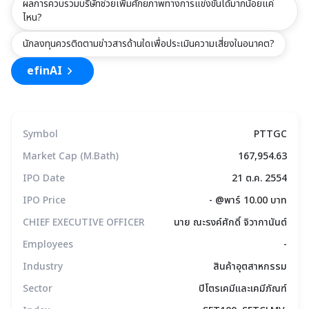
ผลการควบรวมบริษัทช่วยเพิ่มศักยภาพทางการแข่งขันได้มากน้อยแค่
ไหน?
นักลงทุนควรติดตามข่าวสารด้านใดเพื่อประเมินความเสี่ยงในอนาคต?
efinAI
Symbol
PTTGC
Market Cap (M.Bath)
167,954.63
IPO Date
21 ต.ค. 2554
IPO Price
- @พาร์ 10.00 บาท
CHIEF EXECUTIVE OFFICER
นาย ณะรงค์ศักดิ์ จิวากานันต์
Employees
-
Industry
สินค้าอุตสาหกรรม
Sector
ปิโตรเคมีและเคมีภัณฑ์