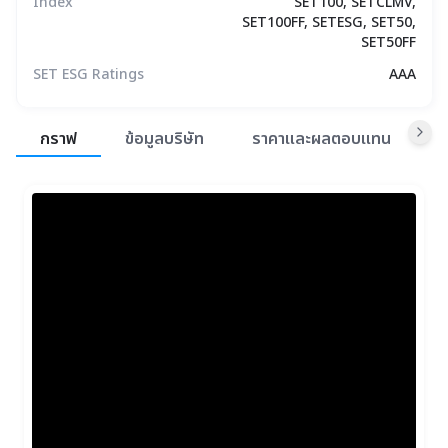
Index
SET100, SETCLMV,
SET100FF, SETESG, SET50,
SET50FF
SET ESG Ratings
AAA
สรุปภาพรวมตลาด
กราฟ
ข้อมูลบริษัท
ราคาและผลตอบแทน
ข