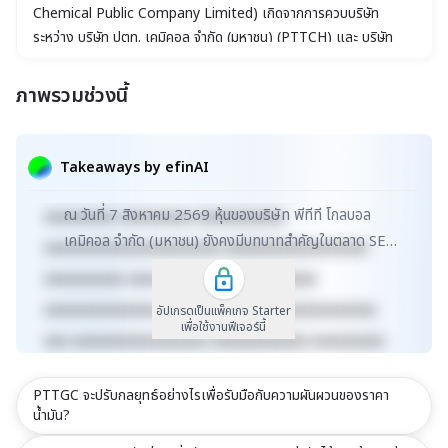
Chemical Public Company Limited) เกิดจากการควบบริษัท
ระหว่าง บริษัท ปตท. เคมิคอล จำกัด (มหาชน) (PTTCH) และ บริษัท
ปตท. อะโรเมติกส์และการกลั่น จำกัด (มหาชน) (PTTAR) โดยได้จด
ทะเบียนจัดตั้งบริษัทขึ้นเมื่อวันที่ 19 ตุลาคม 2554 เพื่อก้าวขึ้นเป็นแกน
ภาพรวมช่วงนี้
นำของธุรกิจเคมีภัณฑ์ (Chemical Flagship) ของกลุ่ม ปตท.
xxxxxxxxxxxxxxxxxxxxxxx xxxxxxxxxxxxxxxxxxx
xxxxx xxxxxxxxxxxxxxxxxxxxxxxxxxxxxx
Takeaways by efinAI
xxxxxxxxxxxxxxxxxx xxxxxxxxxxxxxxx xxxxx
ณ วันที่ 7 สิงหาคม 2569 หุ้นของบริษัท พีทีที โกลบอล
xxxxxxxxx xxxxxxxxx xxxxxxxxxxx
เคมิคอล จำกัด (มหาชน) ยังคงมีบทบาทสำคัญในตลาด SET
xxxxxxxxxxxxxxxxxxxxxx xxxxxxxxxxxxxxxxxx
ด้วยมูลค่าตลาดที่สูงถึงกว่า 1.67 แสนล้านบาท โดยม...
xxxxxxxxxx xxxxxxxxxxxxx xxxxxxxxxx
xxxxxxxxxxxxxxxxxxxxxxxxxx xxxxxxxxxxxxxxx
อัปเกรดเป็นแพ็คเกจ Starter
เพื่อใช้งานฟีเจอร์นี้
xxx xxxxxxxxxxxxxxxxx xxxxxxxxxxxx xxxxxxxxx
xxxxxxxxxxx xxxxxxxx xxxxxxxxxxxxxxxxxxxxxxx
PTTGC จะปรับกลยุทธ์อย่างไรเพื่อรับมือกับความผันผวนของราคา
xxxxxxxxxxxxxxxxxxx xxxxx
น้ำมัน?
xxxxxxxxxxxxxxxxxxxxxxxxxxxxxx