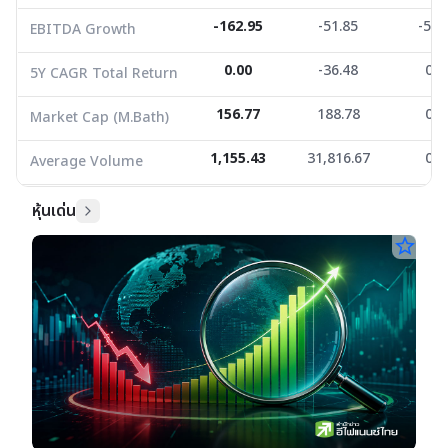
-162.95
-51.85
-52.
EBITDA Growth
0.00
-36.48
0.0
5Y CAGR Total Return
156.77
188.78
0.0
Market Cap (M.Bath)
1,155.43
31,816.67
0.0
Average Volume
หุ้นเด่น
star_border