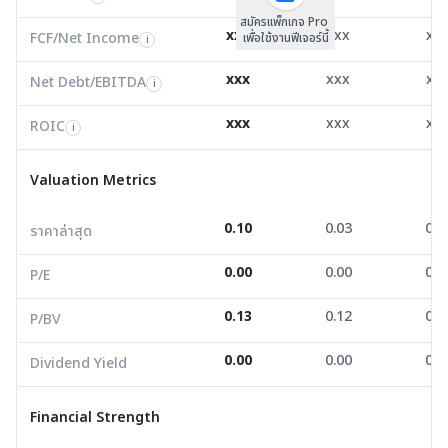
สมัครแพ็กเกจ Pro
Net Debt/EBITDA
-15.86
0.00
-8.2
i
xxx
xxx
xx
FCF/Net Income
เพื่อใช้งานฟีเจอร์นี้
i
ROIC
-6.84
-4.54
-12.
i
xxx
xxx
xx
Net Debt/EBITDA
i
Valuation Metrics
xxx
xxx
xx
ROIC
i
ราคาล่าสุด
0.10
0.03
0.0
Valuation Metrics
P/E
0.00
0.00
0.0
0.10
0.03
0.0
ราคาล่าสุด
P/BV
0.13
0.12
0.0
0.00
0.00
0.0
Dividend Yield
0.00
0.00
0.0
P/E
0.13
0.12
0.0
P/BV
Financial Strength
0.00
0.00
0.0
Dividend Yield
D/E
2.02
0.68
-7.0
Current Ratio
0.88
0.76
0.4
Financial Strength
Net Profit Margin
-4.60
-6.29
-6.2