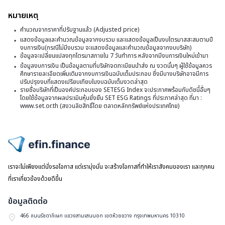
(
ฝ
หมายเหตุ
5
จ
คำนวณจากราคาที่ปรับฐานแล้ว (Adjusted price)
(
ไ
แสดงข้อมูลและคำนวณข้อมูลจากงบรวม และแสดงข้อมูลเป็นงบไตรมาสสะสมตามปี
ใช
งบการเงิน(กรณีไม่มีงบรวม จะแสดงข้อมูลและคำนวณข้อมูลจากงบบริษัท)
ที่
ข้อมูลจะเปลี่ยนแปลงทุกไตรมาสภายใน 7 วันทำการ หลังจากมีงบการเงินใหม่เข้ามา
สิ
2
ข้อมูลงบการเงิน เป็นข้อมูลตามที่บริษัทจดทะเบียนนำส่ง ณ งวดนั้นๆ ผู้ใช้ข้อมูลควร
คร
ศึกษารายละเอียดเพิ่มเติมจากงบการเงินฉบับเต็มประกอบ ซึ่งมีบางบริษัทอาจมีการ
สิ
ปรับปรุงงบที่แสดงเปรียบเทียบในงบฉบับเต็มงวดล่าสุด
ที่
รายชื่อบริษัทที่เป็นองค์ประกอบของ SETESG Index จะประกาศพร้อมกับดัชนี้อื่นๆ
สุ
โดยใช้ข้อมูลจากผลประเมินหุ้นยั่งยืน SET ESG Ratings ที่ประกาศล่าสุด ที่มา :
3
วั
www.set.or.th (สงวนลิขสิทธิ์โดย ตลาดหลักทรัพย์แห่งประเทศไทย)
ที่
3
มิ
ไปหน้าแรก
2
เราจะไม่เพียงแต่นั่งรอโอกาส แต่เรามุ่งมั่น จะสร้างโอกาสที่ทำให้เราสังคมของเรา และทุกคน
ที่เราเกี่ยวข้องด้วยดีขึ้น
ข้อมูลติดต่อ
466 ถนนรัชดาภิเษก แขวงสามเสนนอก เขตห้วยขวาง กรุงเทพมหานคร 10310