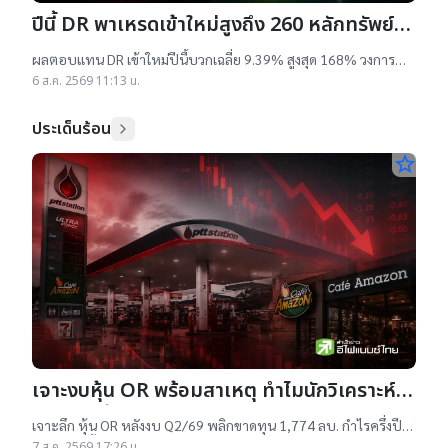
ปีนี้ DR พาเหรดเข้าใหม่สูงถึง 260 หลักทรัพย์
ผลตอบแทนบวกเฉลี่ย 9% สูงสุด 168%
ผลตอบแทน DR เข้าใหม่ปีนี้บวกเฉลี่ย 9.39% สูงสุด 168% วงการ
เผยสาเหตุออกใหม่จำนวนมาก เป็นไปตามความต้องการลงทุนหุ้น
6 ส.ค. 2569 11:13 น.
เทคฯสูง ชี้นักลงทุนรับ
ประเด็นร้อน
star_border
เจาะงบหุ้น OR พร้อมสาเหตุ ทำไมนักวิเคราะห์
ยังแนะ “ซื้อ”-“ถือ”
เจาะลึก หุ้น OR หลังงบ Q2/69 พลิกขาดทุน 1,774 ลบ. กำไรครึ่งปี
แรกต่ำสุดตั้งแต่เข้าตลาดฯ แม้ราคาเทรดต่ำ IPO แต่ 14 โบรกฯ ยัง
7 ส.ค. 2569 17:26 น.