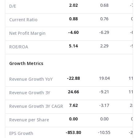
2.02
0.68
-7.0
D/E
ROE/ROA
5.14
2.29
-9.2
0.88
0.76
0.4
Current Ratio
Growth Metrics
-4.60
-6.29
-6.2
Net Profit Margin
Revenue Growth YoY
-22.88
19.04
111.
5.14
2.29
-9.2
ROE/ROA
Revenue Growth 3Y
24.66
-9.21
111.
Growth Metrics
Revenue Growth 3Y CAGR
7.62
-3.17
28.3
Revenue per Share
0.00
0.00
0.0
-22.88
19.04
111.
Revenue Growth YoY
EPS Growth
-853.80
-10.55
-21.
24.66
-9.21
111.
Revenue Growth 3Y
EBITDA Growth
-162.95
-51.85
-52.
7.62
-3.17
28.
Revenue Growth 3Y CAGR
5Y CAGR Total Return
0.00
-36.48
0.0
0.00
0.00
0.0
Revenue per Share
Market Cap (M.Bath)
156.77
188.78
0.0
Average Volume
1,155.43
-853.80
31,816.67
-10.55
-21.
0.0
EPS Growth