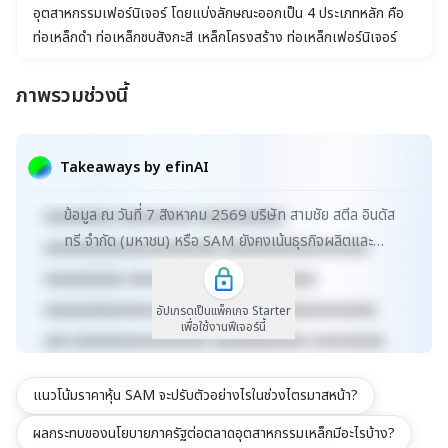
อุตสาหกรรมเฟอร์นิเจอร์ โดยแบ่งลักษณะออกเป็น 4 ประเภทหลัก คือ
ท่อเหล็กดำ ท่อเหล็กชุบสังกะสี เหล็กโครงสร้าง ท่อเหล็กเฟอร์นิเจอร์
เหล็กแผ่นดำ
ภาพรวมช่วงนี้
xxxxxxxxxxxxxxxxxxxxxxx xxxxxxxxxxxxxxxxxxx
xxxxx xxxxxxxxxxxxxxxxxxxxxxxxxxxxxx
Takeaways by efinAI
xxxxxxxxxxxxxxxxxx xxxxxxxxxxxxxxx xxxxx
ข้อมูล ณ วันที่ 7 สิงหาคม 2569 บริษัท สามชัย สตีล อินดัส
xxxxxxxxx xxxxxxxxx xxxxxxxxxxx
ทรี จำกัด (มหาชน) หรือ SAM ยังคงเน้นธุรกิจผลิตและ
xxxxxxxxxxxxxxxxxxxxxx xxxxxxxxxxxxxxxxxx
จำหน่ายท่อเหล็กที่ตอบโจทย์อุตสาหกรรมก่อสร้างแ...
xxxxxxxxxx xxxxxxxxxxxxx xxxxxxxxxx
xxxxxxxxxxxxxxxxxxxxxxxxxx xxxxxxxxxxxxxxx
อัปเกรดเป็นแพ็คเกจ Starter
เพื่อใช้งานฟีเจอร์นี้
xxx xxxxxxxxxxxxxxxxx xxxxxxxxxxxx xxxxxxxxx
xxxxxxxxxxx xxxxxxxx xxxxxxxxxxxxxxxxxxxxxxx
แนวโน้มราคาหุ้น SAM จะปรับตัวอย่างไรในช่วงไตรมาสหน้า?
xxxxxxxxxxxxxxxxxxx xxxxx
xxxxxxxxxxxxxxxxxxxxxxxxxxxxxx
ผลกระทบของนโยบายภาครัฐต่อตลาดอุตสาหกรรมเหล็กมีอะไรบ้าง?