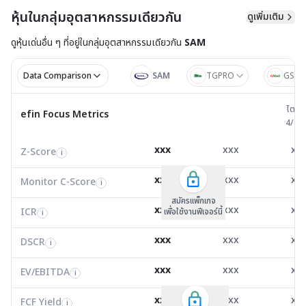
หุ้นในกลุ่มอุตสาหกรรมเดียวกัน
ดูเพิ่มเติม
ดูหุ้นเด่นอื่น ๆ ที่อยู่ใน
กลุ่มอุตสาหกรรมเดียวกัน
SAM
Data Comparison
SAM
TGPRO
GSTE
ไตรมาส 
ไตรม
efin Focus Metrics
efin Focus Metrics
4/25
Z-Score
1.00
-0.03
0.0
i
xxx
xxx
xx
Z-Score
EV/EBITDA
Z-Score
i
i
i
Monitor C-Score
0.00
0.00
0.0
i
xxx
xxx
xx
Monitor C-Score
FCF Yield
Monitor C-Score
i
i
i
ICR
-1.69
-1.71
-5.8
i
สมัครแพ็คเกจ B
สมัครแพ็คเกจ B
สมัครแพ็กเกจ
xxx
xxx
xx
ICR
FCF/Net Income
เพื่อใช้งานฟีเจอร์นี้
เพื่อใช้งานฟีเจอร์นี้
ICR
เพื่อใช้งานฟีเจอร์นี้
i
i
i
DSCR
0.03
0.00
-0.3
i
xxx
xxx
xx
DSCR
Net Debt/EBITDA
DSCR
i
i
i
EV/EBITDA
-29.75
6,540.00
-22.
i
xxx
xxx
xx
ROIC
EV/EBITDA
FCF Yield
51.42
0.00
0.0
i
i
i
FCF/Net Income
-0.31
0.00
0.0
xxx
xxx
xx
i
FCF Yield
i