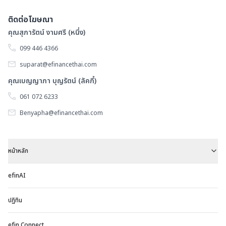
ติดต่อโฆษณา
คุณสุภารัตน์ งามศรี (หนึ่ง)
099 446 4366
suparat@efinancethai.com
คุณเบญญาภา บุญรัตน์ (ลัคกี้)
061 072 6233
Benyapha@efinancethai.com
หน้าหลัก
efinAI
ปฏิทิน
efin Connect