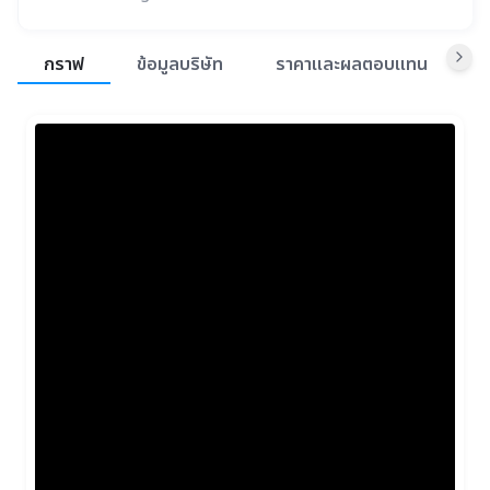
สรุปภาพรวมตลาด
กราฟ
ข้อมูลบริษัท
ราคาและผลตอบแทน
ข