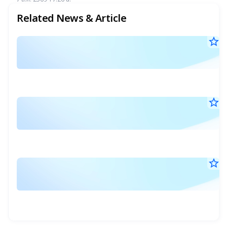
แนะ "ซื้อ-ถือ" ยีลด์ปันผลสูง 4.32%
Related News & Article
star_border
ม
7
ที่
ส.ค
ป
25
18
ว
น.
ผู้
star_border
แ
ถื
7
ร
ส.ค
หุ
ผ
25
12
คร
ก
น.
ที่
ใช
star_border
ค
1
สิ
4
อ
ส.ค
ข
แ
25
18
S
วิ
น.
W
ข