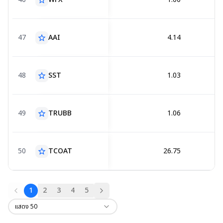
star_border
47
AAI
4.14
star_border
48
SST
1.03
star_border
49
TRUBB
1.06
star_border
50
TCOAT
26.75
star_border
1
2
3
4
5
แสดง
50