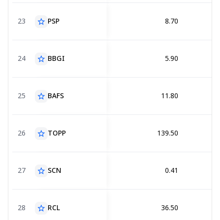
23
PSP
8.70
star_border
24
BBGI
5.90
star_border
25
BAFS
11.80
star_border
26
TOPP
139.50
star_border
27
SCN
0.41
star_border
28
RCL
36.50
star_border