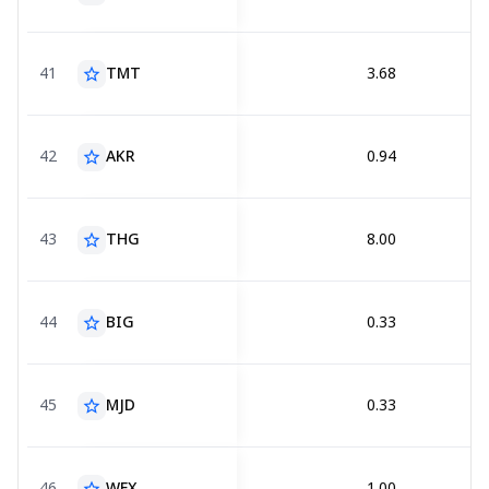
41
TMT
3.68
star_border
42
AKR
0.94
star_border
43
THG
8.00
star_border
44
BIG
0.33
star_border
45
MJD
0.33
star_border
46
WFX
1.00