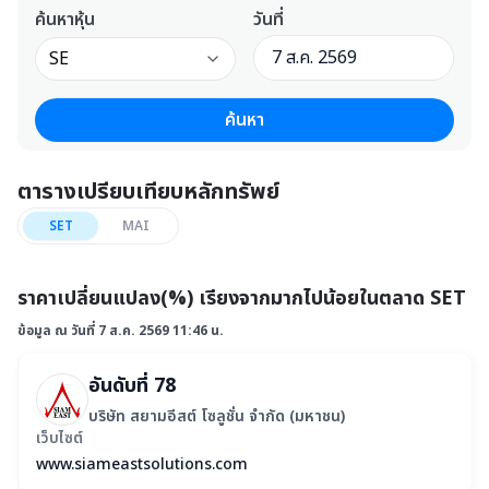
ค้นหาหุ้น
วันที่
7 ส.ค. 2569
SE
ค้นหา
กลับสู่ค่าเริ่มต้น
ตารางเปรียบเทียบหลักทรัพย์
กลุ่มอุตสาหกรรม
หมวดธุรกิจ
SET
MAI
เลือกอุตสาหกรรม (Industry)
กรุณาเลือก กลุ่มอุตสาหกรรม
ราคาเปลี่ยนแปลง(%) เรียงจากมากไปน้อยในตลาด SET
ค้นหาหุ้น
วันที่
ข้อมูล ณ วันที่
7 ส.ค. 2569 11:46 น.
7 ส.ค. 2569
SE
อันดับที่
78
้นหา
บริษัท สยามอีสต์ โซลูชั่น จำกัด (มหาชน)
เว็บไซต์
www.siameastsolutions.com