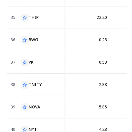
35
THIP
22.20
star_border
36
BWG
0.25
star_border
37
PK
0.53
star_border
38
TNITY
2.88
star_border
39
NOVA
5.85
star_border
40
NYT
4.28
star_border