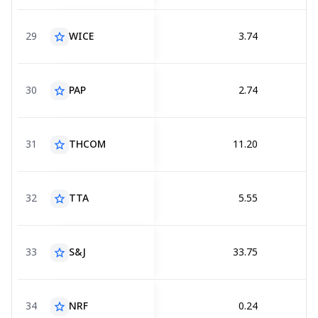
29
WICE
3.74
star_border
30
PAP
2.74
star_border
31
THCOM
11.20
star_border
32
TTA
5.55
star_border
33
S&J
33.75
star_border
34
NRF
0.24
star_border