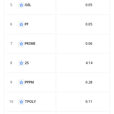
5
GEL
0.05
star_border
6
PF
0.05
star_border
7
PRIME
0.06
star_border
8
2S
4.14
star_border
9
PPPM
0.28
star_border
10
TPOLY
0.11
star_border