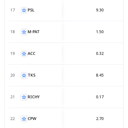
17
PSL
9.30
star_border
18
M-PAT
1.50
star_border
19
ACC
0.32
star_border
20
TKS
8.45
star_border
21
RICHY
0.17
star_border
22
CPW
2.70
star_border