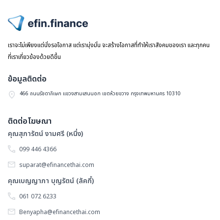
ไปหน้าแรก
เราจะไม่เพียงแต่นั่งรอโอกาส แต่เรามุ่งมั่น จะสร้างโอกาสที่ทำให้เราสังคมของเรา และทุกคน
ที่เราเกี่ยวข้องด้วยดีขึ้น
ข้อมูลติดต่อ
466 ถนนรัชดาภิเษก แขวงสามเสนนอก เขตห้วยขวาง กรุงเทพมหานคร 10310
ติดต่อโฆษณา
คุณสุภารัตน์ งามศรี (หนึ่ง)
099 446 4366
suparat@efinancethai.com
คุณเบญญาภา บุญรัตน์ (ลัคกี้)
061 072 6233
Benyapha@efinancethai.com