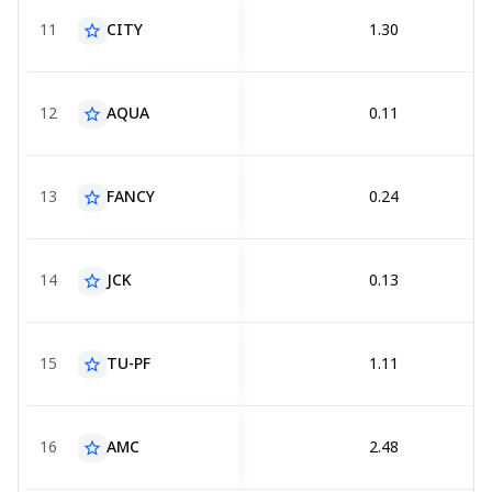
11
CITY
1.30
star_border
12
AQUA
0.11
star_border
13
FANCY
0.24
star_border
14
JCK
0.13
star_border
15
TU-PF
1.11
star_border
16
AMC
2.48
star_border