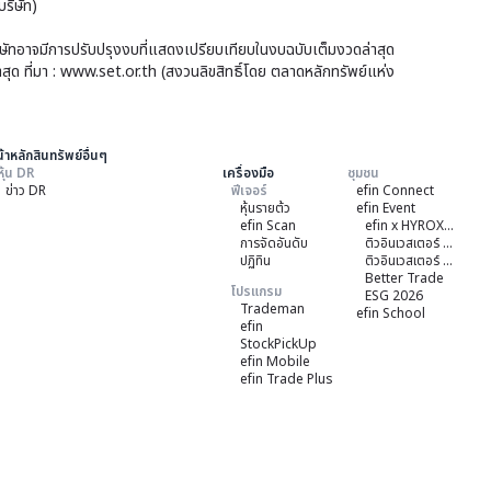
314
ริษัท)
อยู่
จุด
ที่
บริษัทอาจมีการปรับปรุงงบที่แสดงเปรียบเทียบในงบฉบับเต็มงวดล่าสุด
หรือ
าสุด ที่มา : www.set.or.th (สงวนลิขสิทธิ์โดย ตลาดหลักทรัพย์แห่ง
ระด
-0.
6,3
%
จุด
้าหลักสินทรัพย์อื่นๆ
เพิ่ม
หุ้น DR
เครื่องมือ
ชุมชน
ข่าว DR
ฟีเจอร์
efin Connect
ขึ้น
หุ้นรายต้ว
efin Event
38.
efin Scan
efin x HYROX Training Class
การจัดอันดับ
ติวอินเวสเตอร์ ON TOUR "ชลบุรี" 2026
จุด
ปฏิทิน
ติวอินเวสเตอร์ ON TOUR “เชียงใหม่” 2026
Better Trade
หรือ
โปรแกรม
ESG 2026
Trademan
efin School
0.6
efin
StockPickUp
%
efin Mobile
efin Trade Plus