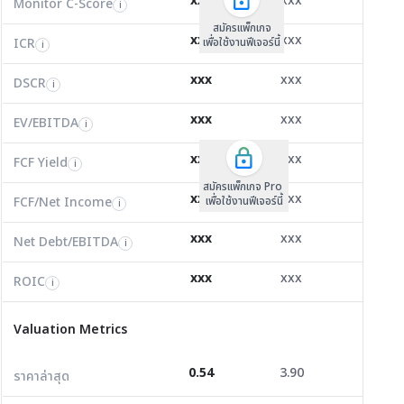
xxx
xxx
xxx
Monitor C-Score
FCF Yield
Monitor C-Score
i
i
i
ICR
67.50
8.72
-0.53
i
สมัครแพ็คเกจ B
สมัครแพ็คเกจ B
สมัครแพ็กเกจ
xxx
xxx
xxx
ICR
FCF/Net Income
เพื่อใช้งานฟีเจอร์นี้
เพื่อใช้งานฟีเจอร์นี้
ICR
เพื่อใช้งานฟีเจอร์นี้
i
i
i
DSCR
0.00
0.14
0.00
i
xxx
xxx
xxx
DSCR
Net Debt/EBITDA
DSCR
i
i
i
EV/EBITDA
9,991.49
9.23
17,892.0
i
xxx
xxx
xxx
ROIC
EV/EBITDA
FCF Yield
0.00
56.72
33.90
i
i
i
FCF/Net Income
0.00
3.71
0.00
xxx
xxx
xxx
i
FCF Yield
i
สมัครแพ็กเกจ Pro
Net Debt/EBITDA
0.00
5.51
0.00
i
xxx
xxx
xxx
FCF/Net Income
เพื่อใช้งานฟีเจอร์นี้
i
ROIC
10.81
4.93
-4.71
i
xxx
xxx
xxx
Net Debt/EBITDA
i
Valuation Metrics
xxx
xxx
xxx
ROIC
i
ราคาล่าสุด
0.54
3.90
0.35
Valuation Metrics
P/E
48.42
6.98
0.00
0.54
3.90
0.35
ราคาล่าสุด
P/BV
0.69
0.41
0.43