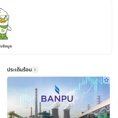
พบข้อมูล
ประเด็นร้อน
star_border