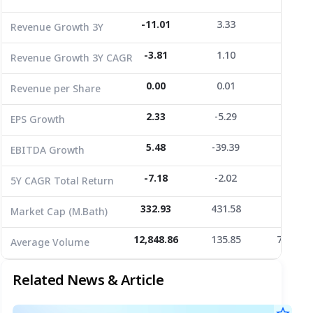
EPS Growth
2.33
-5.29
-48.65
-11.01
3.33
-62.11
Revenue Growth 3Y
EBITDA Growth
5.48
-39.39
-81.45
-3.81
1.10
-27.64
Revenue Growth 3Y CAGR
5Y CAGR Total Return
-7.18
-2.02
-25.35
0.00
0.01
0.00
Revenue per Share
Market Cap (M.Bath)
332.93
431.58
295.69
Average Volume
12,848.86
2.33
135.85
-5.29
7,520.2
-48.65
EPS Growth
5.48
-39.39
-81.45
EBITDA Growth
-7.18
-2.02
-25.35
5Y CAGR Total Return
332.93
431.58
295.69
Market Cap (M.Bath)
12,848.86
135.85
7,520.2
Average Volume
Related News & Article