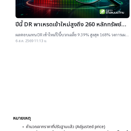
ปีนี้ DR พาเหรดเข้าใหม่สูงถึง 260 หลักทรัพย์
ผลตอบแทนบวกเฉลี่ย 9% สูงสุด 168%
ผลตอบแทน DR เข้าใหม่ปีนี้บวกเฉลี่ย 9.39% สูงสุด 168% วงการเผย
สาเหตุออกใหม่จำนวนมาก เป็นไปตามความต้องการลงทุนหุ้นเทคฯสูง
6 ส.ค. 2569 11:13 น.
ชี้นักลงทุนรับ
หมายเหตุ
คำนวณจากราคาที่ปรับฐานแล้ว (Adjusted price)