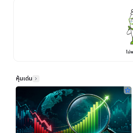
ไม่
หุ้นเด่น
star_border