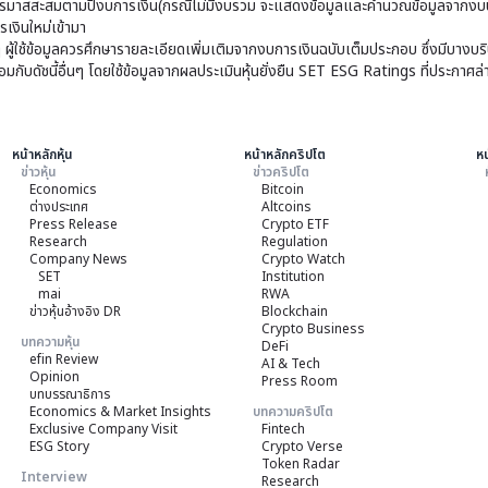
มาสสะสมตามปีงบการเงิน(กรณีไม่มีงบรวม จะแสดงข้อมูลและคำนวณข้อมูลจากงบบ
เงินใหม่เข้ามา
ๆ ผู้ใช้ข้อมูลควรศึกษารายละเอียดเพิ่มเติมจากงบการเงินฉบับเต็มประกอบ ซึ่งมีบาง
ับดัชนี้อื่นๆ โดยใช้ข้อมูลจากผลประเมินหุ้นยั่งยืน SET ESG Ratings ที่ประกาศล่
หน้าหลักหุ้น
หน้าหลักคริปโต
หน
ข่าวหุ้น
ข่าวคริปโต
Economics
Bitcoin
ต่างประเทศ
Altcoins
Press Release
Crypto ETF
Research
Regulation
Company News
Crypto Watch
SET
Institution
mai
RWA
ข่าวหุ้นอ้างอิง DR
Blockchain
Crypto Business
บทความหุ้น
DeFi
efin Review
AI & Tech
Opinion
Press Room
บทบรรณาธิการ
Economics & Market Insights
บทความคริปโต
Exclusive Company Visit
Fintech
ESG Story
Crypto Verse
Token Radar
Interview
Research