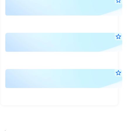
-
star_border
7
-
ส.ค.
ดัชน
2569
11:0
BS
น.
ตล
-
star_border
หุ้น
7
-
ส.ค.
อินเ
ดัชน
2569
เวล
09:3
คอ
น.
11:
โพ
ตล
star_border
น.
สิต:
7
หลั
อยู่
ส.ค.
ตล
ทรั
2569
ที่
หุ้น
08:3
ปล
ระด
น.
อินโ
เคร
78,
เวล
CB
จุด
9:3
ของ
ลด
น.
PR