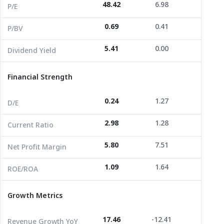
48.42
6.98
0.00
Dividend Yield
5.41
0.00
0.00
P/E
0.69
0.41
0.43
P/BV
Financial Strength
5.41
0.00
0.00
Dividend Yield
D/E
0.24
1.27
1.20
Current Ratio
2.98
1.28
0.15
Financial Strength
Net Profit Margin
5.80
7.51
-27.38
0.24
1.27
1.20
D/E
ROE/ROA
1.09
1.64
3.40
2.98
1.28
0.15
Current Ratio
Growth Metrics
5.80
7.51
-27.38
Net Profit Margin
Revenue Growth YoY
17.46
-12.41
-31.84
1.09
1.64
3.40
ROE/ROA
Revenue Growth 3Y
-11.01
3.33
-62.11
Growth Metrics
Revenue Growth 3Y CAGR
-3.81
1.10
-27.64
Revenue per Share
0.00
0.01
0.00
17.46
-12.41
-31.84
Revenue Growth YoY