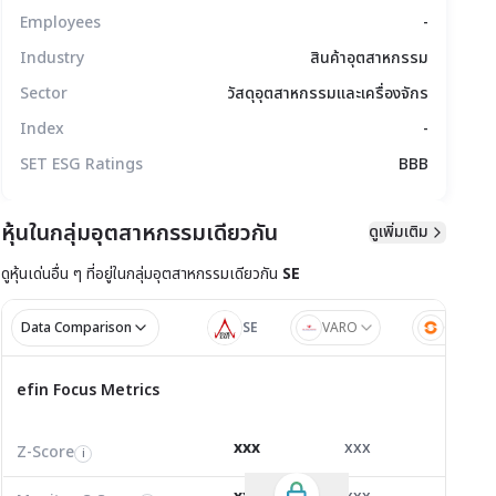
Employees
-
Industry
สินค้าอุตสาหกรรม
Sector
วัสดุอุตสาหกรรมและเครื่องจักร
Index
-
SET ESG Ratings
BBB
หุ้นในกลุ่มอุตสาหกรรมเดียวกัน
ดูเพิ่มเติม
มูลทางเทคนิค
สิทธิประโยชน์
แบบรายงาน
ดูหุ้นเด่นอื่น ๆ ที่อยู่ใน
กลุ่มอุตสาหกรรมเดียวกัน
SE
Data Comparison
SE
VARO
CRANE
ไตรมาส 1/2
ไตรมาส
efin Focus Metrics
efin Focus Metrics
1/2569
Z-Score
3.96
1.56
-0.66
i
xxx
xxx
xxx
Z-Score
EV/EBITDA
Z-Score
i
i
i
Monitor C-Score
0.00
0.00
0.00
i