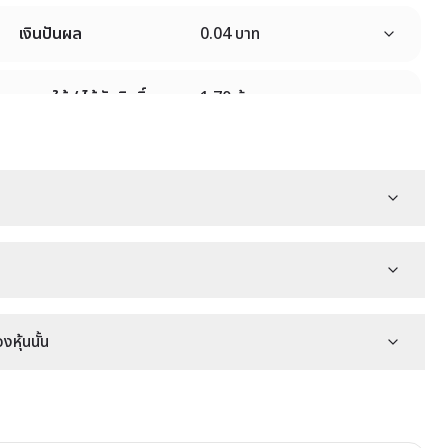
เงินปันผล
0.04 บาท
ราคาใช้ / ได้รับสิทธิ์
1.70 หุ้น
วาระการประชุม
-
หุ้นปันผล
-
เงินปันผล
0.00278 บาท
หุ้นนั้น