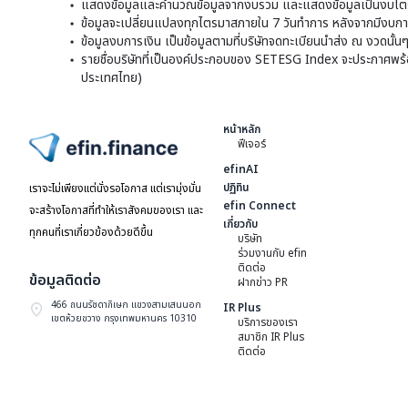
แสดงข้อมูลและคำนวณข้อมูลจากงบรวม และแสดงข้อมูลเป็นงบไตร
ข้อมูลจะเปลี่ยนแปลงทุกไตรมาสภายใน 7 วันทำการ หลังจากมีงบการ
ข้อมูลงบการเงิน เป็นข้อมูลตามที่บริษัทจดทะเบียนนำส่ง ณ งวดนั้น
รายชื่อบริษัทที่เป็นองค์ประกอบของ SETESG Index จะประกาศพร้อมก
ประเทศไทย)
หน้าหลัก
ฟีเจอร์
ไปหน้าแรก
efinAI
ปฏิทิน
เราจะไม่เพียงแต่นั่งรอโอกาส แต่เรามุ่งมั่น
efin Connect
จะสร้างโอกาสที่ทำให้เราสังคมของเรา และ
เกี่ยวกับ
ทุกคนที่เราเกี่ยวข้องด้วยดีขึ้น
บริษัท
ร่วมงานกับ efin
ติดต่อ
ข้อมูลติดต่อ
ฝากข่าว PR
466 ถนนรัชดาภิเษก แขวงสามเสนนอก
IR Plus
เขตห้วยขวาง กรุงเทพมหานคร 10310
บริการของเรา
สมาชิก IR Plus
ติดต่อ