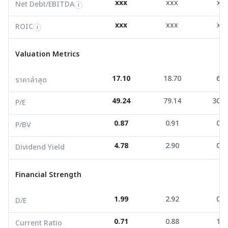
xxx
xxx
xx
Net Debt/EBITDA
i
Valuation Metrics
xxx
xxx
xx
ROIC
i
ราคาล่าสุด
17.10
18.70
6.3
Valuation Metrics
P/E
49.24
79.14
307.
17.10
18.70
6.3
ราคาล่าสุด
P/BV
0.87
0.91
0.8
49.24
79.14
307.
Dividend Yield
4.78
2.90
0.0
P/E
0.87
0.91
0.8
P/BV
Financial Strength
4.78
2.90
0.0
Dividend Yield
D/E
1.99
2.92
0.6
Current Ratio
0.71
0.88
1.8
Financial Strength
Net Profit Margin
4.73
2.72
4.1
1.99
2.92
0.6
D/E
ROE/ROA
2.43
2.60
0.4
0.71
0.88
1.8
Current Ratio