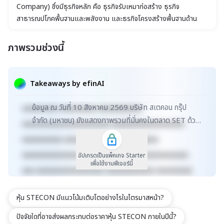
Company) ซึ่งมีธุรกิจหลัก คือ ธุรกิจรับเหมาก่อสร้าง ธุรกิจ
สาธารณูปโภคพื้นฐานและพลังงาน และธุรกิจโครงสร้างพื้นฐานด้าน
คมนาคมและการขนส่ง
ภาพรวมช่วงนี้
xxxxxxxxxxxxxxxxxxxxxxx xxxxxxxxxxxxxxxxxxx
xxxxx xxxxxxxxxxxxxxxxxxxxxxxxxxxxxx
Takeaways by efinAI
xxxxxxxxxxxxxxxxxx xxxxxxxxxxxxxxx xxxxx
ข้อมูล ณ วันที่ 10 สิงหาคม 2569 บริษัท สเตคอน กรุ๊ป
xxxxxxxxx xxxxxxxxx xxxxxxxxxxx
จำกัด (มหาชน) ยังแสดงภาพรวมที่มั่นคงในตลาด SET ด้วย
xxxxxxxxxxxxxxxxxxxxxx xxxxxxxxxxxxxxxxxx
มูลค่าตลาดประมาณ 27,343 ล้านบาท จากธุรกิจรับเหม...
xxxxxxxxxx xxxxxxxxxxxxx xxxxxxxxxx
xxxxxxxxxxxxxxxxxxxxxxxxxx xxxxxxxxxxxxxxx
อัปเกรดเป็นแพ็คเกจ Starter
เพื่อใช้งานฟีเจอร์นี้
xxx xxxxxxxxxxxxxxxxx xxxxxxxxxxxx xxxxxxxxx
xxxxxxxxxxx xxxxxxxx xxxxxxxxxxxxxxxxxxxxxxx
หุ้น STECON มีแนวโน้มเติบโตอย่างไรในไตรมาสหน้า?
xxxxxxxxxxxxxxxxxxx xxxxx
xxxxxxxxxxxxxxxxxxxxxxxxxxxxxx
ปัจจัยใดที่อาจส่งผลกระทบต่อราคาหุ้น STECON ภายในปีนี้?