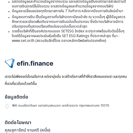
แสดงข้อมูลและคำนวณข้อมูลจากงบรวม และแสดงข้อมูลเป็นงบไตรมาสสะสมตามปี
งบการเงิน(กรณีไม่มีงบรวม จะแสดงข้อมูลและคำนวณข้อมูลจากงบบริษัท)
วั
ข้อมูลจะเปลี่ยนแปลงทุกไตรมาสภายใน 7 วันทำการ หลังจากมีงบการเงินใหม่เข้ามา
ที่
ข้อมูลงบการเงิน เป็นข้อมูลตามที่บริษัทจดทะเบียนนำส่ง ณ งวดนั้นๆ ผู้ใช้ข้อมูลควร
ศึกษารายละเอียดเพิ่มเติมจากงบการเงินฉบับเต็มประกอบ ซึ่งมีบางบริษัทอาจมีการ
1
ปรับปรุงงบที่แสดงเปรียบเทียบในงบฉบับเต็มงวดล่าสุด
รายชื่อบริษัทที่เป็นองค์ประกอบของ SETESG Index จะประกาศพร้อมกับดัชนี้อื่นๆ
ส
โดยใช้ข้อมูลจากผลประเมินหุ้นยั่งยืน SET ESG Ratings ที่ประกาศล่าสุด ที่มา :
2
www.set.or.th (สงวนลิขสิทธิ์โดย ตลาดหลักทรัพย์แห่งประเทศไทย)
ไปหน้าแรก
เราจะไม่เพียงแต่นั่งรอโอกาส แต่เรามุ่งมั่น จะสร้างโอกาสที่ทำให้เราสังคมของเรา และทุกคน
ที่เราเกี่ยวข้องด้วยดีขึ้น
ข้อมูลติดต่อ
466 ถนนรัชดาภิเษก แขวงสามเสนนอก เขตห้วยขวาง กรุงเทพมหานคร 10310
ติดต่อโฆษณา
คุณสุภารัตน์ งามศรี (หนึ่ง)