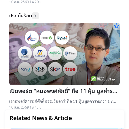
ตอบแทนราคาหุ้น YTD จาก 23 หลักทรัพย์ดังกล่าว บวกเฉลี่ย 23%
10 ส.ค. 2569 14:20 น.
สูงสุด 121%
ประเด็นร้อน
star_border
เปิดพอร์ต “หมอพงศ์ศักดิ์” ถือ 11 หุ้น มูลค่ารวม
กว่า 1.7 หมื่นล้านบาท หลังโผล่ถือ TRUE
เจาะพอร์ต "พงศ์ศักดิ์ ธรรมธัชอารี" ถือ 11 หุ้น มูลค่ารวมกว่า 1.7
หมื่นล้านบาท หลังโผล่ถือ TRUE ลำดับ 16 พร้อมส่องผลตอบแทน
10 ส.ค. 2569 18:45 น.
หุ้นในพอร์ต
Related News & Article