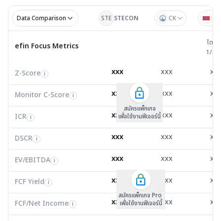
Data Comparison
STE
STECON
CK
ST
ไตรมาส 
ไตรม
efin Focus Metrics
efin Focus Metrics
1/25
Z-Score
1.00
0.94
1.7
i
xxx
xxx
xx
Z-Score
EV/EBITDA
Z-Score
i
i
i
Monitor C-Score
0.00
0.00
0.0
i
xxx
xxx
xx
Monitor C-Score
FCF Yield
Monitor C-Score
i
i
i
ICR
6.45
1.87
2.0
i
สมัครแพ็คเกจ B
สมัครแพ็คเกจ B
สมัครแพ็กเกจ
xxx
xxx
xx
ICR
FCF/Net Income
เพื่อใช้งานฟีเจอร์นี้
เพื่อใช้งานฟีเจอร์นี้
ICR
เพื่อใช้งานฟีเจอร์นี้
i
i
i
DSCR
0.34
0.00
1.5
i
xxx
xxx
xx
DSCR
Net Debt/EBITDA
DSCR
i
i
i
EV/EBITDA
16.19
989,097.00
13.7
i
xxx
xxx
xx
ROIC
EV/EBITDA
FCF Yield
19.75
0.00
8.5
i
i
i
FCF/Net Income
1.77
0.00
5.1
xxx
xxx
xx
i
FCF Yield
i
สมัครแพ็กเกจ Pro
Net Debt/EBITDA
1.49
0.00
3.3
i
xxx
xxx
xx
FCF/Net Income
เพื่อใช้งานฟีเจอร์นี้
i
ROIC
26.84
15.63
2.4
i