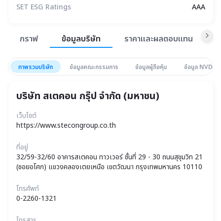
SET ESG Ratings
AAA
สรุปภาพรวมตลาด
กราฟ
ข้อมูลบริษัท
ราคาและผลตอบแทน
ข
ภาพรวมบริษัท
ข้อมูลคณะกรรมการ
ข้อมูลผู้ถือหุ้น
ข้อมูล NVDR
บริษัท สเตคอน กรุ๊ป จำกัด (มหาชน)
เว็บไซต์
https://www.stecongroup.co.th
ที่อยู่
32/59-32/60 อาคารสเตคอน ทาวเวอร์ ชั้นที่ 29 - 30 ถนนสุขุมวิท 21
(ซอยอโศก) แขวงคลองเตยเหนือ เขตวัฒนา กรุงเทพมหานคร 10110
โทรศัพท์
0-2260-1321
โทรสาร