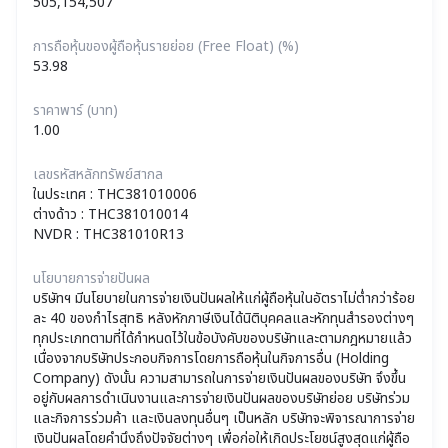
505,154,507
การถือหุ้นของผู้ถือหุ้นรายย่อย (Free Float) (%)
53.98
ราคาพาร์ (บาท)
1.00
เลขรหัสหลักทรัพย์สากล
ในประเทศ
:
THC381010006
ต่างด้าว
:
THC381010014
NVDR
:
THC381010R13
นโยบายการจ่ายปันผล
บริษัทฯ มีนโยบายในการจ่ายเงินปันผลให้แก่ผู้ถือหุ้นในอัตราไม่ต่ำกว่าร้อย
ละ 40 ของกำไรสุทธิ หลังหักภาษีเงินได้นิติบุคคลและหักทุนสำรองต่างๆ
ทุกประเภทตามที่ได้กำหนดไว้ในข้อบังคับของบริษัทและตามกฎหมายแล้ว
เนื่องจากบริษัทประกอบกิจการโดยการถือหุ้นในกิจการอื่น (Holding
Company) ดังนั้น ความสามารถในการจ่ายเงินปันผลของบริษัท จึงขึ้น
อยู่กับผลการดำเนินงานและการจ่ายเงินปันผลของบริษัทย่อย บริษัทร่วม
และกิจการร่วมค้า และเงินลงทุนอื่นๆ เป็นหลัก บริษัทจะพิจารณาการจ่าย
เงินปันผลโดยคำนึงถึงปัจจัยต่างๆ เพื่อก่อให้เกิดประโยชน์สูงสุดแก่ผู้ถือ