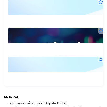
star_border
บ
10
พ
ส.ค
:
25
11
S
น.
แน
star_border
ส
ร
10
หุ
ส.ค
เ
เด
25
09
ส
ท
น.
2
เ
star_border
ต
บ
(
7
เพ
ส.ค
ค้
25
17
:
น.
S
เร
หมายเหตุ
ซื้
คำนวณจากราคาที่ปรับฐานแล้ว (Adjusted price)
ข