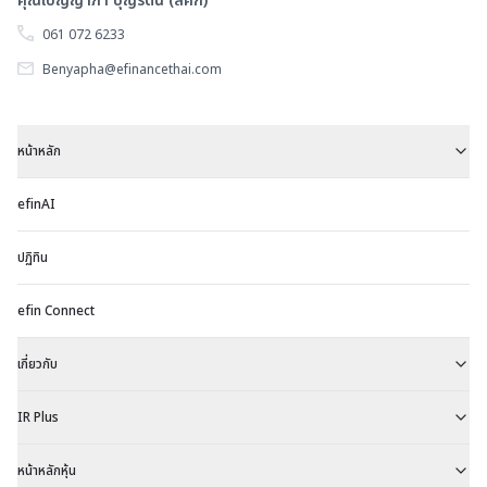
คุณเบญญาภา บุญรัตน์ (ลัคกี้)
061 072 6233
Benyapha@efinancethai.com
หน้าหลัก
efinAI
ปฏิทิน
efin Connect
เกี่ยวกับ
IR Plus
หน้าหลักหุ้น