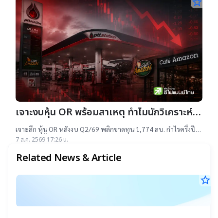
star_border
เจาะงบหุ้น OR พร้อมสาเหตุ ทำไมนักวิเคราะห์
ยังแนะ “ซื้อ”-“ถือ”
เจาะลึก หุ้น OR หลังงบ Q2/69 พลิกขาดทุน 1,774 ลบ. กำไรครึ่งปี
แรกต่ำสุดตั้งแต่เข้าตลาดฯ แม้ราคาเทรดต่ำ IPO แต่ 14 โบรกฯ ยัง
7 ส.ค. 2569 17:26 น.
แนะ "ซื้อ-ถือ" ยีลด์ปันผลสูง 4.32%
Related News & Article
star_border
ต
7
เพ
ส.ค
ค้
25
17