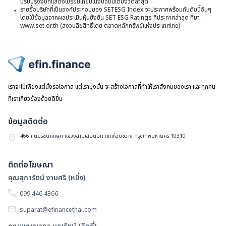
ปรับปรุงงบที่แสดงเปรียบเทียบในงบฉบับเต็มงวดล่าสุด
รายชื่อบริษัทที่เป็นองค์ประกอบของ SETESG Index จะประกาศพร้อมกับดัชนี้อื่นๆ
บ
โดยใช้ข้อมูลจากผลประเมินหุ้นยั่งยืน SET ESG Ratings ที่ประกาศล่าสุด ที่มา :
www.set.or.th (สงวนลิขสิทธิ์โดย ตลาดหลักทรัพย์แห่งประเทศไทย)
ไปหน้าแรก
เราจะไม่เพียงแต่นั่งรอโอกาส แต่เรามุ่งมั่น จะสร้างโอกาสที่ทำให้เราสังคมของเรา และทุกคน
ที่เราเกี่ยวข้องด้วยดีขึ้น
ข้อมูลติดต่อ
466 ถนนรัชดาภิเษก แขวงสามเสนนอก เขตห้วยขวาง กรุงเทพมหานคร 10310
ติดต่อโฆษณา
คุณสุภารัตน์ งามศรี (หนึ่ง)
099 446 4366
suparat@efinancethai.com