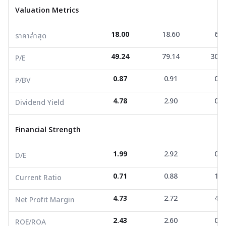
ราคาล่าสุด
18.00
18.60
6.4
Valuation Metrics
P/E
49.24
79.14
307.
18.00
18.60
6.4
ราคาล่าสุด
P/BV
0.87
0.91
0.8
49.24
79.14
307.
Dividend Yield
4.78
2.90
0.0
P/E
0.87
0.91
0.8
P/BV
Financial Strength
4.78
2.90
0.0
Dividend Yield
D/E
1.99
2.92
0.6
Current Ratio
0.71
0.88
1.8
Financial Strength
Net Profit Margin
4.73
2.72
4.1
1.99
2.92
0.6
D/E
ROE/ROA
2.43
2.60
0.4
0.71
0.88
1.8
Current Ratio
Growth Metrics
4.73
2.72
4.1
Net Profit Margin
Revenue Growth YoY
8.00
1.72
-24.
2.43
2.60
0.4
ROE/ROA