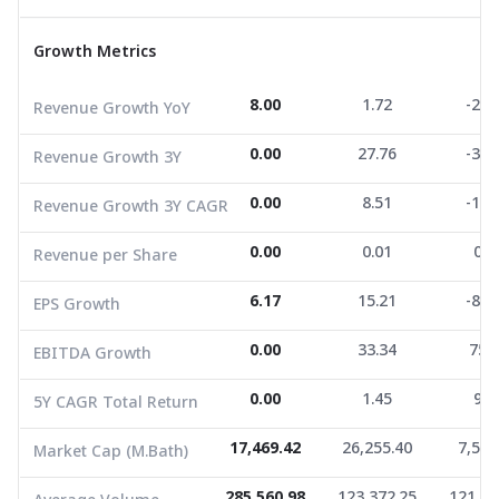
Revenue Growth 3Y
0.00
27.76
-36.
Growth Metrics
Revenue Growth 3Y CAGR
0.00
8.51
-14.
Revenue per Share
0.00
0.01
0.0
8.00
1.72
-24.
Revenue Growth YoY
EPS Growth
6.17
15.21
-80.
0.00
27.76
-36.
Revenue Growth 3Y
EBITDA Growth
0.00
33.34
75.6
0.00
8.51
-14.
Revenue Growth 3Y CAGR
5Y CAGR Total Return
0.00
1.45
9.8
0.00
0.01
0.0
Revenue per Share
Market Cap (M.Bath)
17,469.42
26,255.40
7,539
Average Volume
285,560.98
6.17
123,372.25
15.21
121,34
-80.
EPS Growth
0.00
33.34
75.
EBITDA Growth
0.00
1.45
9.8
5Y CAGR Total Return
17,469.42
26,255.40
7,539
Market Cap (M.Bath)
285,560.98
123,372.25
121,34