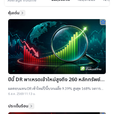
Average Volume
หุ้นเด่น
star_border
ปีนี้ DR พาเหรดเข้าใหม่สูงถึง 260 หลักทรัพย์
ผลตอบแทนบวกเฉลี่ย 9% สูงสุด 168%
ผลตอบแทน DR เข้าใหม่ปีนี้บวกเฉลี่ย 9.39% สูงสุด 168% วงการ
เผยสาเหตุออกใหม่จำนวนมาก เป็นไปตามความต้องการลงทุนหุ้น
6 ส.ค. 2569 11:13 น.
เทคฯสูง ชี้นักลงทุนรับ
ประเด็นร้อน