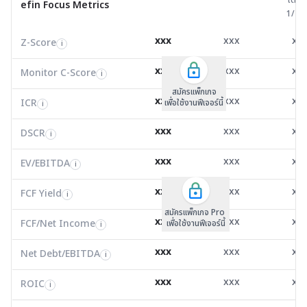
efin Focus Metrics
efin Focus Metrics
1/25
Z-Score
1.00
0.94
1.7
i
xxx
xxx
xx
Z-Score
EV/EBITDA
Z-Score
i
i
i
Monitor C-Score
0.00
0.00
0.0
i
xxx
xxx
xx
Monitor C-Score
FCF Yield
Monitor C-Score
i
i
i
ICR
6.45
1.87
2.0
i
สมัครแพ็คเกจ B
สมัครแพ็คเกจ B
สมัครแพ็กเกจ
xxx
xxx
xx
ICR
FCF/Net Income
เพื่อใช้งานฟีเจอร์นี้
เพื่อใช้งานฟีเจอร์นี้
ICR
เพื่อใช้งานฟีเจอร์นี้
i
i
i
DSCR
0.34
0.00
1.5
i
xxx
xxx
xx
DSCR
Net Debt/EBITDA
DSCR
i
i
i
EV/EBITDA
16.19
989,097.00
13.7
i
xxx
xxx
xx
ROIC
EV/EBITDA
FCF Yield
19.75
0.00
8.5
i
i
i
FCF/Net Income
1.77
0.00
5.1
xxx
xxx
xx
i
FCF Yield
i
สมัครแพ็กเกจ Pro
Net Debt/EBITDA
1.49
0.00
3.3
i
xxx
xxx
xx
FCF/Net Income
เพื่อใช้งานฟีเจอร์นี้
i
ROIC
26.84
15.63
2.4
i
xxx
xxx
xx
Net Debt/EBITDA
i
Valuation Metrics
xxx
xxx
xx
ROIC
i