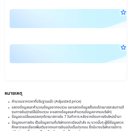
:
น.
S
star_border
บ
เร
7
โก
ส.ค
ซื้
:
25
15
ข
S
น.
วั
แ
star_border
บ
ที่
ซื้
7
จี
1
ส.ค
มู
ไ
25
ส
13
ที่
:
น.
2
เ
S
ส
แ
หมายเหตุ
ที่
ซื้
คำนวณจากราคาที่ปรับฐานแล้ว (Adjusted price)
2
ร
แสดงข้อมูลและคำนวณข้อมูลจากงบรวม และแสดงข้อมูลเป็นงบไตรมาสสะสมตามปี
บ
งบการเงิน(กรณีไม่มีงบรวม จะแสดงข้อมูลและคำนวณข้อมูลจากงบบริษัท)
เป
ข้อมูลจะเปลี่ยนแปลงทุกไตรมาสภายใน 7 วันทำการ หลังจากมีงบการเงินใหม่เข้ามา
ห
ข้อมูลงบการเงิน เป็นข้อมูลตามที่บริษัทจดทะเบียนนำส่ง ณ งวดนั้นๆ ผู้ใช้ข้อมูลควร
ศึกษารายละเอียดเพิ่มเติมจากงบการเงินฉบับเต็มประกอบ ซึ่งมีบางบริษัทอาจมีการ
2