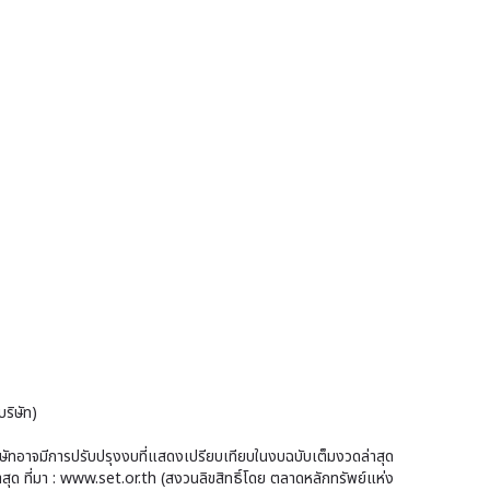
วัน
ที่
ที่
1
31
(F4
มี.ค.
(สอ
256
ทาน
แล้ว
ริษัท)
บริษัทอาจมีการปรับปรุงงบที่แสดงเปรียบเทียบในงบฉบับเต็มงวดล่าสุด
าสุด ที่มา : www.set.or.th (สงวนลิขสิทธิ์โดย ตลาดหลักทรัพย์แห่ง