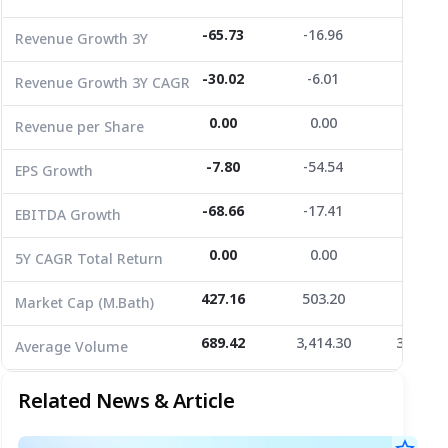
EPS Growth
-7.80
-54.54
669.66
-65.73
-16.96
346.97
Revenue Growth 3Y
EBITDA Growth
-68.66
-17.41
-20.50
-30.02
-6.01
64.73
Revenue Growth 3Y CAGR
5Y CAGR Total Return
0.00
0.00
-4.23
0.00
0.00
0.00
Revenue per Share
Market Cap (M.Bath)
427.16
503.20
230.40
Average Volume
689.42
-7.80
3,414.30
-54.54
3,621.3
669.66
EPS Growth
-68.66
-17.41
-20.50
EBITDA Growth
0.00
0.00
-4.23
5Y CAGR Total Return
427.16
503.20
230.40
Market Cap (M.Bath)
689.42
3,414.30
3,621.3
Average Volume
Related News & Article