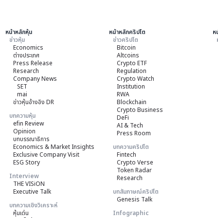
หน้าหลักหุ้น
หน้าหลักคริปโต
หน
ข่าวหุ้น
ข่าวคริปโต
Economics
Bitcoin
ต่างประเทศ
Altcoins
Press Release
Crypto ETF
Research
Regulation
Company News
Crypto Watch
SET
Institution
mai
RWA
ข่าวหุ้นอ้างอิง DR
Blockchain
Crypto Business
บทความหุ้น
DeFi
efin Review
AI & Tech
Opinion
Press Room
บทบรรณาธิการ
Economics & Market Insights
บทความคริปโต
Exclusive Company Visit
Fintech
ESG Story
Crypto Verse
Token Radar
Interview
Research
THE VISiON
Executive Talk
บทสัมภาษณ์คริปโต
Genesis Talk
บทความเชิงวิเคราะห์
หุ้นเด่น
Infographic