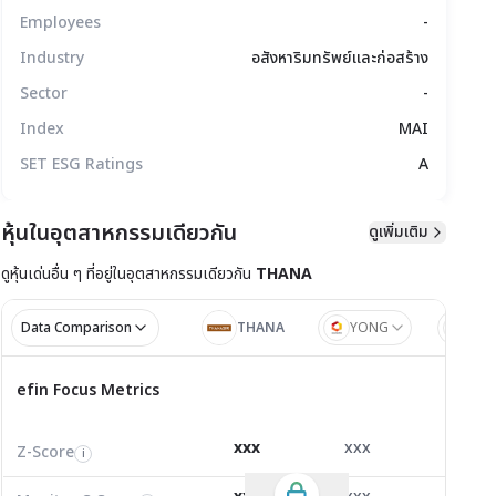
Employees
-
Industry
อสังหาริมทรัพย์และก่อสร้าง
Sector
-
Index
MAI
SET ESG Ratings
A
หุ้นในอุตสาหกรรมเดียวกัน
ดูเพิ่มเติม
ดูหุ้นเด่นอื่น ๆ ที่อยู่ใน
อุตสาหกรรมเดียวกัน
THANA
มูลทางเทคนิค
สิทธิประโยชน์
แบบรายงาน
Data Comparison
THANA
YONG
JAK
ไตรมาส 1/2
ไตรมาส
efin Focus Metrics
efin Focus Metrics
1/2569
Z-Score
1.50
1.71
2.42
i
xxx
xxx
xxx
Z-Score
EV/EBITDA
Z-Score
i
i
i
Monitor C-Score
0.00
0.00
0.00
i