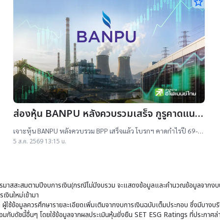
star_border
ส่องหุ้น BANPU หลังควบรวมเสร็จ กูรูคาดแนว
โน้มธุรกิจแจ่ม แถมยีลด์ปันผลดี เป้าสูงสุด
เจาะหุ้น BANPU หลังควบรวม BPP เสร็จแล้ว โบรกฯ คาดกำไรปี 69-
16.50 บาท
70 โต 19-22% เคาะราคาเป้าหมาย 14.50-16.50 บาท ยีลด์ปันผลดี
5 ส.ค. 2569 13:15 น.
เกิน 4.5%
มาสสะสมตามปีงบการเงิน(กรณีไม่มีงบรวม จะแสดงข้อมูลและคำนวณข้อมูลจากงบบ
เงินใหม่เข้ามา
ๆ ผู้ใช้ข้อมูลควรศึกษารายละเอียดเพิ่มเติมจากงบการเงินฉบับเต็มประกอบ ซึ่งมีบาง
ับดัชนี้อื่นๆ โดยใช้ข้อมูลจากผลประเมินหุ้นยั่งยืน SET ESG Ratings ที่ประกาศล่