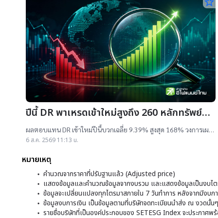
star_border
ปีนี้ DR พาเหรดเข้าใหม่สูงถึง 260 หลักทรัพย์
ผลตอบแทนบวกเฉลี่ย 9% สูงสุด 168%
ผลตอบแทน DR เข้าใหม่ปีนี้บวกเฉลี่ย 9.39% สูงสุด 168% วงการเผย
สาเหตุออกใหม่จำนวนมาก เป็นไปตามความต้องการลงทุนหุ้นเทคฯสูง
6 ส.ค. 2569 11:13 น.
ชี้นักลงทุนรับ
หมายเหตุ
คำนวณจากราคาที่ปรับฐานแล้ว (Adjusted price)
แสดงข้อมูลและคำนวณข้อมูลจากงบรวม และแสดงข้อมูลเป็นงบไตร
ข้อมูลจะเปลี่ยนแปลงทุกไตรมาสภายใน 7 วันทำการ หลังจากมีงบการ
ข้อมูลงบการเงิน เป็นข้อมูลตามที่บริษัทจดทะเบียนนำส่ง ณ งวดนั้น
รายชื่อบริษัทที่เป็นองค์ประกอบของ SETESG Index จะประกาศพร้อมก