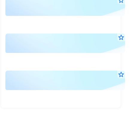
งบ
star_border
15
การ
พ.ค.
เงิน
2569
21:1
ไตร
น.
ที่
คำ
star_border
1/2
15
อธิ
พ.ค.
(สอ
และ
2569
ทาน
17:5
วิเค
น.
แล้ว
ของ
สรุ
star_border
ฝ่า
15
ผล
พ.ค.
จัด
การ
2569
ไตร
17:5
ดำเ
น.
ที่
งาน
1
ของ
สิ้น
บจ.
สุด
ไตร