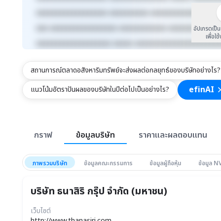
xxxxxxxxxxxxxxxxxx xxxxxxxxxx xxxxxxxxxxxxx xxxx
xxx xxxxxxxxxxxxxxxxx xxxxxxxxxxxx xxxxxxxxx xxx
อัปเกรดเป็
เพื่อใช
xxxxxxxxxxxxxxxxxxx xxxxx xxxxxxxxxxxxxxxxxxxxx
สถานการณ์ตลาดอสังหาริมทรัพย์จะส่งผลต่อกลยุทธ์ของบริษัทอย่างไร?
efinAI
แนวโน้มอัตราปันผลของบริษัทในปีต่อไปเป็นอย่างไร?
สรุปภาพรวมตลาด
กราฟ
ข้อมูลบริษัท
ราคาและผลตอบแทน
ภาพรวมบริษัท
ข้อมูลคณะกรรมการ
ข้อมูลผู้ถือหุ้น
ข้อมูล 
บริษัท ธนาสิริ กรุ๊ป จำกัด (มหาชน)
เว็บไซต์
http://www.thanasiri.com