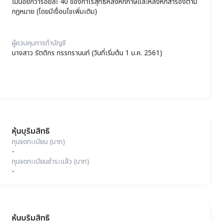
ไม่น้อยกว่าร้อยละ 40 ของกำไรสุทธิหลังหักภาษีและหลังหักสำรองตาม
กฎหมาย (โดยมีเงื่อนไขเพิ่มเติม)
ผู้ควบคุมการทำบัญชี
นางสาว รัตติกร ทรรทรานนท์ (วันที่เริ่มต้น 1 ม.ค. 2561)
หุ้นบุริมสิทธิ
ทุนจดทะเบียน (บาท)
-
ทุนจดทะเบียนชำระแล้ว (บาท)
-
หุ้นบุริมสิทธิ