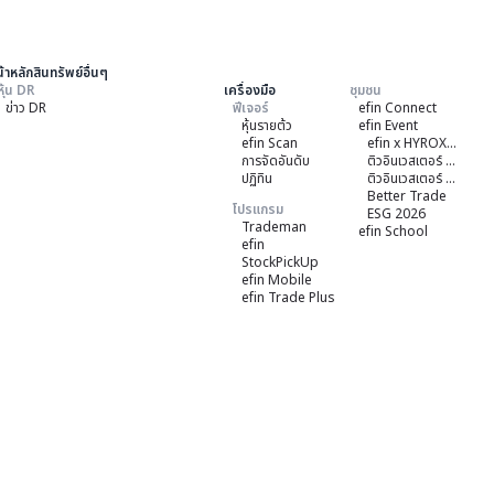
้าหลักสินทรัพย์อื่นๆ
หุ้น DR
เครื่องมือ
ชุมชน
ข่าว DR
ฟีเจอร์
efin Connect
หุ้นรายต้ว
efin Event
efin Scan
efin x HYROX Training Class
การจัดอันดับ
ติวอินเวสเตอร์ ON TOUR "ชลบุรี" 2026
ปฏิทิน
ติวอินเวสเตอร์ ON TOUR “เชียงใหม่” 2026
Better Trade
โปรแกรม
ESG 2026
Trademan
efin School
efin
StockPickUp
efin Mobile
efin Trade Plus