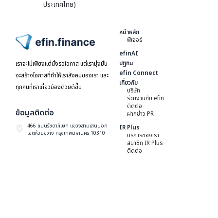
ประเทศไทย)
หน้าหลัก
ฟีเจอร์
ไปหน้าแรก
efinAI
ปฏิทิน
เราจะไม่เพียงแต่นั่งรอโอกาส แต่เรามุ่งมั่น
efin Connect
จะสร้างโอกาสที่ทำให้เราสังคมของเรา และ
เกี่ยวกับ
ทุกคนที่เราเกี่ยวข้องด้วยดีขึ้น
บริษัท
ร่วมงานกับ efin
ติดต่อ
ข้อมูลติดต่อ
ฝากข่าว PR
466 ถนนรัชดาภิเษก แขวงสามเสนนอก
IR Plus
เขตห้วยขวาง กรุงเทพมหานคร 10310
บริการของเรา
สมาชิก IR Plus
ติดต่อ