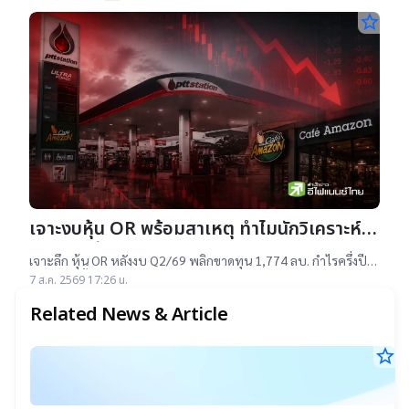
star_border
เจาะงบหุ้น OR พร้อมสาเหตุ ทำไมนักวิเคราะห์
ยังแนะ “ซื้อ”-“ถือ”
เจาะลึก หุ้น OR หลังงบ Q2/69 พลิกขาดทุน 1,774 ลบ. กำไรครึ่งปี
แรกต่ำสุดตั้งแต่เข้าตลาดฯ แม้ราคาเทรดต่ำ IPO แต่ 14 โบรกฯ ยัง
7 ส.ค. 2569 17:26 น.
แนะ "ซื้อ-ถือ" ยีลด์ปันผลสูง 4.32%
Related News & Article
star_border
ง
15
ก
พ.
25