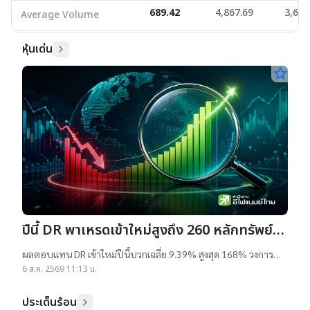
689.42
4,867.69
3,621
Average Volume
หุ้นเด่น
star_border
ปีนี้ DR พาเหรดเข้าใหม่สูงถึง 260 หลักทรัพย์
ผลตอบแทนบวกเฉลี่ย 9% สูงสุด 168%
ผลตอบแทน DR เข้าใหม่ปีนี้บวกเฉลี่ย 9.39% สูงสุด 168% วงการ
เผยสาเหตุออกใหม่จำนวนมาก เป็นไปตามความต้องการลงทุนหุ้น
6 ส.ค. 2569 11:13 น.
เทคฯสูง ชี้นักลงทุนรับ
ประเด็นร้อน