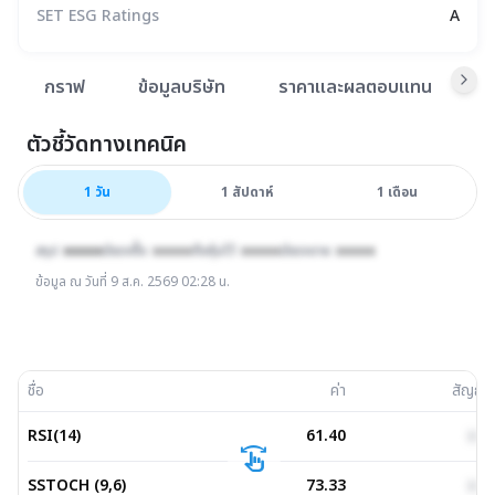
SET ESG Ratings
A
สรุปภาพรวมตลาด
กราฟ
ข้อมูลบริษัท
ราคาและผลตอบแทน
ข
ตัวชี้วัดทางเทคนิค
1 วัน
1 วัน
1 สัปดาห์
1 เดือน
สรุป :
xxxxx
มีแรงซื้อ :
xxxxx
ถือหุ้นไว้ :
xxxxx
มีแรงขาย :
xxxxx
ข้อมูล ณ วันที่
9 ส.ค. 2569 02:28 น.
ชื่อ
ค่า
สัญญ
RSI(14)
61.40
xxx
swipe
SSTOCH (9,6)
73.33
xxx