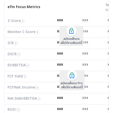
ไตรมาส 
ไตรม
efin Focus Metrics
efin Focus Metrics
1/25
Z-Score
1.50
-0.95
2.4
i
xxx
xxx
xx
Z-Score
EV/EBITDA
Z-Score
i
i
i
Monitor C-Score
0.00
0.00
0.0
i
xxx
xxx
xx
Monitor C-Score
FCF Yield
Monitor C-Score
i
i
i
ICR
-3.56
0.00
13.7
i
สมัครแพ็คเกจ B
สมัครแพ็คเกจ B
สมัครแพ็กเกจ
xxx
xxx
xx
ICR
FCF/Net Income
เพื่อใช้งานฟีเจอร์นี้
เพื่อใช้งานฟีเจอร์นี้
ICR
เพื่อใช้งานฟีเจอร์นี้
i
i
i
DSCR
0.54
-0.35
1.1
i
xxx
xxx
xx
DSCR
Net Debt/EBITDA
DSCR
i
i
i
EV/EBITDA
84.31
-20.53
4.9
i
xxx
xxx
xx
ROIC
EV/EBITDA
FCF Yield
0.00
1.06
57.8
i
i
i
FCF/Net Income
0.00
-0.02
2.3
xxx
xxx
xx
i
FCF Yield
i
สมัครแพ็กเกจ Pro
Net Debt/EBITDA
29.84
-4.63
1.4
i
xxx
xxx
xx
FCF/Net Income
เพื่อใช้งานฟีเจอร์นี้
i
ROIC
1.00
-19.67
11.6
i
xxx
xxx
xx
Net Debt/EBITDA
i
Valuation Metrics
xxx
xxx
xx
ROIC
i