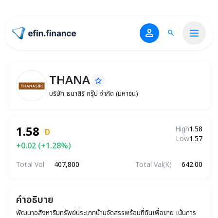
person
search
ไปหน้าแรก
THANA
star_border
THANA
บริษัท ธนาสิริ กรุ๊ป จำกัด (มหาชน)
บริษัท ธนาสิริ กรุ๊ป จำกัด (มหาชน)
1.58
High
1.58
D
Low
1.57
+0.02 (+1.28%)
Total Vol
407,800
Total Val(K)
642.00
คำอธิบาย
พัฒนาอสังหาริมทรัพย์ประเภทบ้านจัดสรรพร้อมที่ดินเพื่อขาย เน้นการ