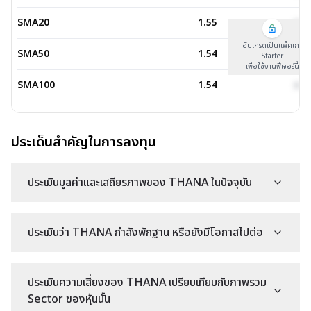
SMA20
1.55
xxx
อัปเกรดเป็นแพ็คเกจ
SMA50
1.54
xxx
Starter
เพื่อใช้งานฟีเจอร์นี้
SMA100
1.54
xxx
SMA200
1.38
xxx
ประเด็นสำคัญในการลงทุน
EMA5
1.57
xxx
EMA9
1.56
xxx
ประเมินมูลค่าและเสถียรภาพของ THANA ในปัจจุบัน
EMA13
1.56
xxx
ประเมินว่า THANA กำลังพักฐาน หรือยังมีโอกาสไปต่อ
EMA20
1.55
xxx
EMA50
1.54
xxx
ประเมินความเสี่ยงของ THANA เปรียบเทียบกับภาพรวม
Sector ของหุ้นนั้น