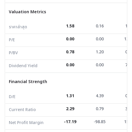
ราคาล่าสุด
1.58
0.16
1.2
Valuation Metrics
P/E
0.00
0.00
13.1
1.58
0.16
1.2
ราคาล่าสุด
P/BV
0.78
1.20
0.4
0.00
0.00
13.
Dividend Yield
0.00
0.00
7.6
P/E
0.78
1.20
0.4
P/BV
Financial Strength
0.00
0.00
7.6
Dividend Yield
D/E
1.31
4.39
0.4
Current Ratio
2.29
0.79
3.4
Financial Strength
Net Profit Margin
-17.19
-98.85
15.9
1.31
4.39
0.4
D/E
ROE/ROA
-1.62
6.74
1.0
2.29
0.79
3.4
Current Ratio
Growth Metrics
-17.19
-98.85
15.
Net Profit Margin
Revenue Growth YoY
6.86
-72.15
63.7