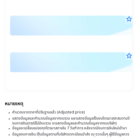
เง
21
ไ
น.
ที่
star_border
ค
1
15
อ
พ.
(
แ
25
17
ท
วิ
น.
แล
ข
star_border
ส
ฝ
15
ผ
พ.
จ
ก
25
17
ไ
ด
น.
ที่
ง
1
ข
หมายเหตุ
สิ
บ
คำนวณจากราคาที่ปรับฐานแล้ว (Adjusted price)
สุ
ไ
แสดงข้อมูลและคำนวณข้อมูลจากงบรวม และแสดงข้อมูลเป็นงบไตรมาสสะสมตามปี
วั
งบการเงิน(กรณีไม่มีงบรวม จะแสดงข้อมูลและคำนวณข้อมูลจากงบบริษัท)
ที่
ข้อมูลจะเปลี่ยนแปลงทุกไตรมาสภายใน 7 วันทำการ หลังจากมีงบการเงินใหม่เข้ามา
ที่
1
ข้อมูลงบการเงิน เป็นข้อมูลตามที่บริษัทจดทะเบียนนำส่ง ณ งวดนั้นๆ ผู้ใช้ข้อมูลควร