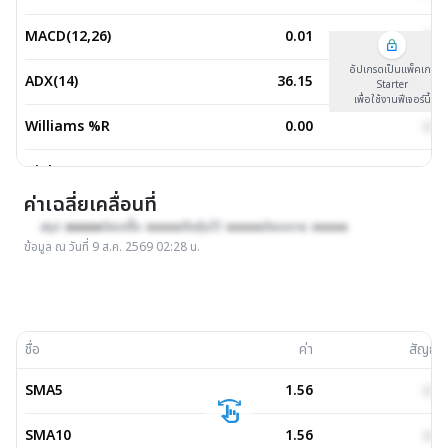
MACD(12,26)
0.01
xxx
อัปเกรดเป็นแพ็คเกจ
ADX(14)
36.15
xxx
Starter
เพื่อใช้งานฟีเจอร์นี้
Williams %R
0.00
xxx
Highs(14)
1.58
xxx
ค่าเฉลี่ยเคลื่อนที่
สรุป :
xxxxx
มีแรงซื้อ :
xxxxx
ถือหุ้นไว้ :
xxxxx
มีแรงขาย :
xxxxx
ข้อมูล ณ วันที่
9 ส.ค. 2569 02:28 น.
ชื่อ
ค่า
สัญญ
SMA5
1.56
xxx
swipe
SMA10
1.56
xxx