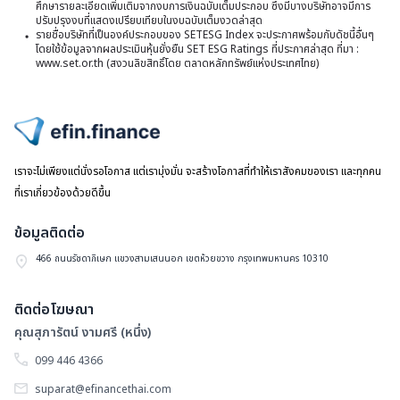
3
ศึกษารายละเอียดเพิ่มเติมจากงบการเงินฉบับเต็มประกอบ ซึ่งมีบางบริษัทอาจมีการ
(
ปรับปรุงงบที่แสดงเปรียบเทียบในงบฉบับเต็มงวดล่าสุด
มี
รายชื่อบริษัทที่เป็นองค์ประกอบของ SETESG Index จะประกาศพร้อมกับดัชนี้อื่นๆ
(
โดยใช้ข้อมูลจากผลประเมินหุ้นยั่งยืน SET ESG Ratings ที่ประกาศล่าสุด ที่มา :
2
ท
www.set.or.th (สงวนลิขสิทธิ์โดย ตลาดหลักทรัพย์แห่งประเทศไทย)
แล
ไปหน้าแรก
เราจะไม่เพียงแต่นั่งรอโอกาส แต่เรามุ่งมั่น จะสร้างโอกาสที่ทำให้เราสังคมของเรา และทุกคน
ที่เราเกี่ยวข้องด้วยดีขึ้น
ข้อมูลติดต่อ
466 ถนนรัชดาภิเษก แขวงสามเสนนอก เขตห้วยขวาง กรุงเทพมหานคร 10310
ติดต่อโฆษณา
คุณสุภารัตน์ งามศรี (หนึ่ง)
099 446 4366
suparat@efinancethai.com