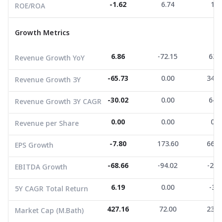
-1.62
6.74
1.0
ROE/ROA
Revenue Growth 3Y
-65.73
0.00
346.
Growth Metrics
Revenue Growth 3Y CAGR
-30.02
0.00
64.7
Revenue per Share
0.00
0.00
0.0
6.86
-72.15
63.
Revenue Growth YoY
EPS Growth
-7.80
173.60
669.
-65.73
0.00
346.
Revenue Growth 3Y
EBITDA Growth
-68.66
-94.02
-20.
-30.02
0.00
64.
Revenue Growth 3Y CAGR
5Y CAGR Total Return
6.19
0.00
-3.9
0.00
0.00
0.0
Revenue per Share
Market Cap (M.Bath)
427.16
72.00
230.
Average Volume
689.42
-7.80
4,867.69
173.60
3,621
669.
EPS Growth
-68.66
-94.02
-20.
EBITDA Growth
6.19
0.00
-3.9
5Y CAGR Total Return
427.16
72.00
230.
Market Cap (M.Bath)