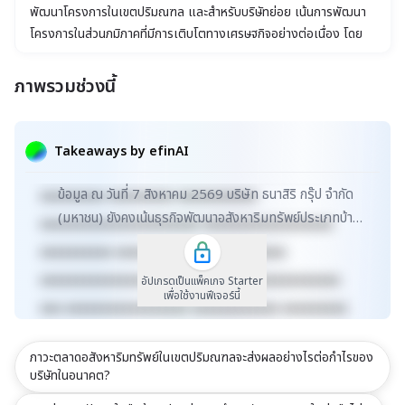
พัฒนาโครงการในเขตปริมณฑล และสำหรับบริษัทย่อย เน้นการพัฒนา
โครงการในส่วนภูมิภาคที่มีการเติบโตทางเศรษฐกิจอย่างต่อเนื่อง โดย
บริษัทจะพัฒนาโครงการในขนาดไม่ใหญ่มากนัก
ภาพรวมช่วงนี้
xxxxxxxxxxxxxxxxxxxxxxx xxxxxxxxxxxxxxxxxxx
xxxxx xxxxxxxxxxxxxxxxxxxxxxxxxxxxxx
Takeaways by efinAI
xxxxxxxxxxxxxxxxxx xxxxxxxxxxxxxxx xxxxx
ข้อมูล ณ วันที่ 7 สิงหาคม 2569 บริษัท ธนาสิริ กรุ๊ป จำกัด
xxxxxxxxx xxxxxxxxx xxxxxxxxxxx
(มหาชน) ยังคงเน้นธุรกิจพัฒนาอสังหาริมทรัพย์ประเภทบ้าน
xxxxxxxxxxxxxxxxxxxxxx xxxxxxxxxxxxxxxxxx
จัดสรรที่มุ่งเป้าในเขตปริมณฑลและภูมิภาค...
xxxxxxxxxx xxxxxxxxxxxxx xxxxxxxxxx
xxxxxxxxxxxxxxxxxxxxxxxxxx xxxxxxxxxxxxxxx
อัปเกรดเป็นแพ็คเกจ Starter
เพื่อใช้งานฟีเจอร์นี้
xxx xxxxxxxxxxxxxxxxx xxxxxxxxxxxx xxxxxxxxx
xxxxxxxxxxx xxxxxxxx xxxxxxxxxxxxxxxxxxxxxxx
ภาวะตลาดอสังหาริมทรัพย์ในเขตปริมณฑลจะส่งผลอย่างไรต่อกำไรของ
xxxxxxxxxxxxxxxxxxx xxxxx
บริษัทในอนาคต?
xxxxxxxxxxxxxxxxxxxxxxxxxxxxxx