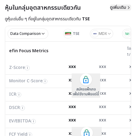
หุ้นในกลุ่มอุตสาหกรรมเดียวกัน
ดูเพิ่มเติม
ดูหุ้นเด่นอื่น ๆ ที่อยู่ใน
กลุ่มอุตสาหกรรมเดียวกัน
TSE
Data Comparison
TSE
MDX
AG
ไตรมาส 
ไตรม
efin Focus Metrics
efin Focus Metrics
1/25
Z-Score
0.76
2.11
2.5
i
xxx
xxx
xx
Z-Score
EV/EBITDA
Z-Score
i
i
i
Monitor C-Score
0.00
0.00
0.0
i
xxx
xxx
xx
Monitor C-Score
FCF Yield
Monitor C-Score
i
i
i
ICR
2.45
46.48
3.4
i
สมัครแพ็คเกจ B
สมัครแพ็คเกจ B
สมัครแพ็กเกจ
xxx
xxx
xx
ICR
FCF/Net Income
เพื่อใช้งานฟีเจอร์นี้
เพื่อใช้งานฟีเจอร์นี้
ICR
เพื่อใช้งานฟีเจอร์นี้
i
i
i
DSCR
0.57
-1.21
0.3
i
xxx
xxx
xx
DSCR
Net Debt/EBITDA
DSCR
i
i
i
EV/EBITDA
8.51
-3.03
6.8
i
xxx
xxx
xx
ROIC
EV/EBITDA
FCF Yield
67.44
-9.46
13.1
i
i
i
FCF/Net Income
34.37
-0.21
0.6
xxx
xxx
xx
i
FCF Yield
i