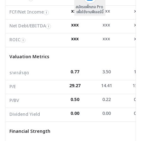
สมัครแพ็กเกจ Pro
Net Debt/EBITDA
4.97
-5.59
4.1
i
xxx
xxx
xx
FCF/Net Income
เพื่อใช้งานฟีเจอร์นี้
i
ROIC
3.61
14.76
7.8
i
xxx
xxx
xx
Net Debt/EBITDA
i
Valuation Metrics
xxx
xxx
xx
ROIC
i
ราคาล่าสุด
0.77
3.50
1.3
Valuation Metrics
P/E
29.27
14.41
15.5
0.77
3.50
1.3
ราคาล่าสุด
P/BV
0.50
0.22
0.4
29.27
14.41
15.
Dividend Yield
0.00
0.00
0.0
P/E
0.50
0.22
0.4
P/BV
Financial Strength
0.00
0.00
0.0
Dividend Yield
D/E
1.24
0.07
1.4
Current Ratio
3.23
12.19
1.1
Financial Strength
Net Profit Margin
15.99
139.12
3.0