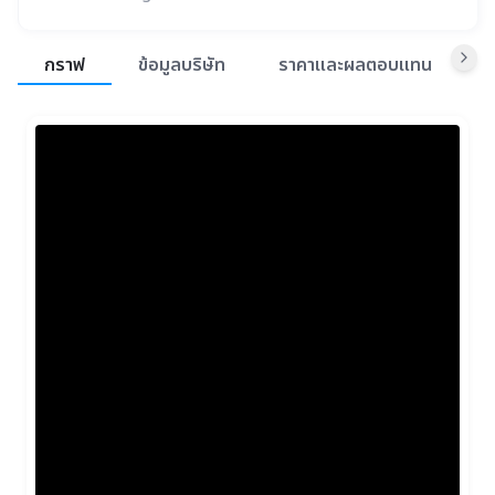
สรุปภาพรวมตลาด
กราฟ
ข้อมูลบริษัท
ราคาและผลตอบแทน
ข