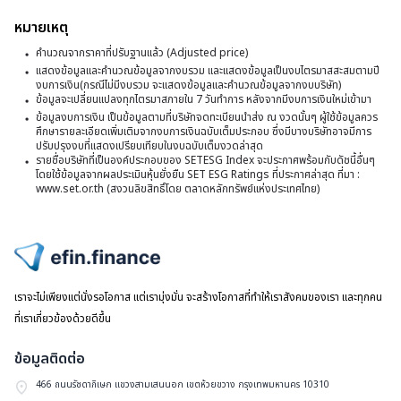
1
น.
จี
จุ
หมายเหตุ
อย
จ
เพ
คำนวณจากราคาที่ปรับฐานแล้ว (Adjusted price)
ที่
S
แสดงข้อมูลและคำนวณข้อมูลจากงบรวม และแสดงข้อมูลเป็นงบไตรมาสสะสมตามปี
ขึ
ร
งบการเงิน(กรณีไม่มีงบรวม จะแสดงข้อมูลและคำนวณข้อมูลจากงบบริษัท)
I
3
ข้อมูลจะเปลี่ยนแปลงทุกไตรมาสภายใน 7 วันทำการ หลังจากมีงบการเงินใหม่เข้ามา
1
ร
ข้อมูลงบการเงิน เป็นข้อมูลตามที่บริษัทจดทะเบียนนำส่ง ณ งวดนั้นๆ ผู้ใช้ข้อมูลควร
จุ
จุ
ศึกษารายละเอียดเพิ่มเติมจากงบการเงินฉบับเต็มประกอบ ซึ่งมีบางบริษัทอาจมีการ
แ
ปรับปรุงงบที่แสดงเปรียบเทียบในงบฉบับเต็มงวดล่าสุด
หร
เพ
รายชื่อบริษัทที่เป็นองค์ประกอบของ SETESG Index จะประกาศพร้อมกับดัชนี้อื่นๆ
ล
0
โดยใช้ข้อมูลจากผลประเมินหุ้นยั่งยืน SET ESG Ratings ที่ประกาศล่าสุด ที่มา :
ขึ
โ
www.set.or.th (สงวนลิขสิทธิ์โดย ตลาดหลักทรัพย์แห่งประเทศไทย)
4
ไ
จุ
ร
หร
ให
ไปหน้าแรก
0
เราจะไม่เพียงแต่นั่งรอโอกาส แต่เรามุ่งมั่น จะสร้างโอกาสที่ทำให้เราสังคมของเรา และทุกคน
ที่เราเกี่ยวข้องด้วยดีขึ้น
ข้อมูลติดต่อ
466 ถนนรัชดาภิเษก แขวงสามเสนนอก เขตห้วยขวาง กรุงเทพมหานคร 10310