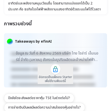
อาทิตย์และพลังงานหมุนเวียนอื่น โดยสามารถแบ่งออกได้เป็น 2
ประเภท คือ ธุรกิจโรงไฟฟ้าพลังงานแสงอาทิตย์ด้วยระบบโฟโต้โวลตา
อิกหรือโซลาร์เซลล์ (Solar PV) และธุรกิจโรงไฟฟ้าชีวมวล (Biomass
Power Plants) รวมทั้งลงทุนในธุรกิจพลังงานหมุนเวียน โดยการถือ
ภาพรวมช่วงนี้
หุ้นและเข้าไปบริหารงาน
xxxxxxxxxxxxxxxxxxxxxxx xxxxxxxxxxxxxxxxxxx
xxxxx xxxxxxxxxxxxxxxxxxxxxxxxxxxxxx
Takeaways by efinAI
xxxxxxxxxxxxxxxxxx xxxxxxxxxxxxxxx xxxxx
ข้อมูล ณ วันที่ 6 สิงหาคม 2569 บริษัท ไทย โซล่าร์ เอ็นเนอ
xxxxxxxxx xxxxxxxxx xxxxxxxxxxx
ร์ยี่ จำกัด (มหาชน) ยังคงเน้นธุรกิจผลิตและจำหน่ายไฟฟ้า
xxxxxxxxxxxxxxxxxxxxxx xxxxxxxxxxxxxxxxxx
จากพลังงานแสงอาทิตย์และพลังงานหมุนเวียน...
xxxxxxxxxx xxxxxxxxxxxxx xxxxxxxxxx
xxxxxxxxxxxxxxxxxxxxxxxxxx xxxxxxxxxxxxxxx
อัปเกรดเป็นแพ็คเกจ Starter
เพื่อใช้งานฟีเจอร์นี้
xxx xxxxxxxxxxxxxxxxx xxxxxxxxxxxx xxxxxxxxx
xxxxxxxxxxx xxxxxxxx xxxxxxxxxxxxxxxxxxxxxxx
ปัจจัยใดจะส่งผลต่อราคาหุ้น TSE ในช่วงต่อไป?
xxxxxxxxxxxxxxxxxxx xxxxx
xxxxxxxxxxxxxxxxxxxxxxxxxxxxxx
การจ่ายเงินปันผลมีผลต่อความน่าสนใจของหุ้นอย่างไร?