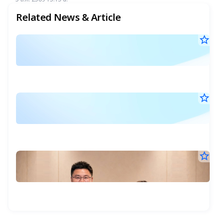
เกิน 4.5%
Related News & Article
star_border
-
6
-
ส.ค
ดั
25
14
F
น.
ต
star_border
-
หุ
5
-
ส.ค
ล
ดั
25
14
เ
F
น.
1
ต
star_border
T
น.
หุ
5
ผ
อย
ส.ค
ล
`
25
ที่
10
เ
พ
น.
ร
1
จ