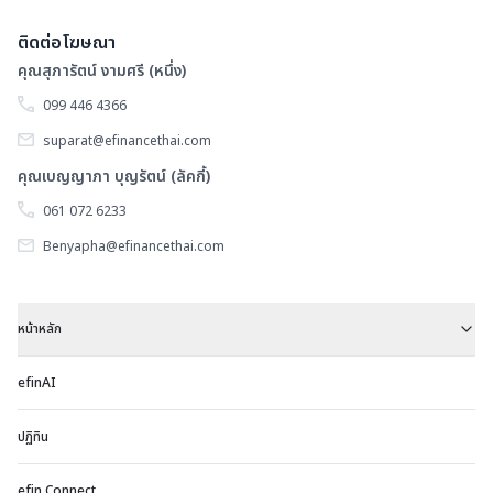
ติดต่อโฆษณา
คุณสุภารัตน์ งามศรี (หนึ่ง)
099 446 4366
suparat@efinancethai.com
คุณเบญญาภา บุญรัตน์ (ลัคกี้)
061 072 6233
Benyapha@efinancethai.com
หน้าหลัก
efinAI
ปฏิทิน
efin Connect