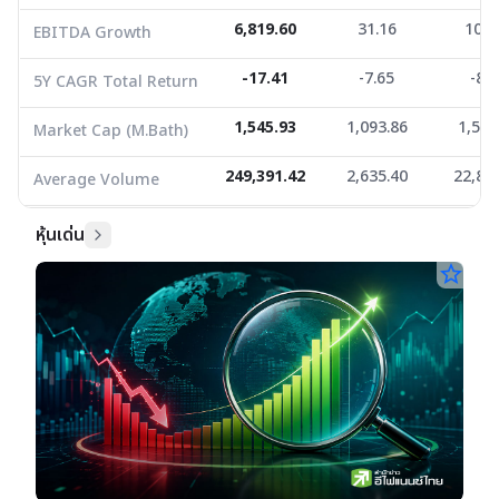
6,819.60
31.16
107.
EBITDA Growth
-17.41
-7.65
-8.4
5Y CAGR Total Return
1,545.93
1,093.86
1,591
Market Cap (M.Bath)
249,391.42
2,635.40
22,84
Average Volume
หุ้นเด่น
star_border