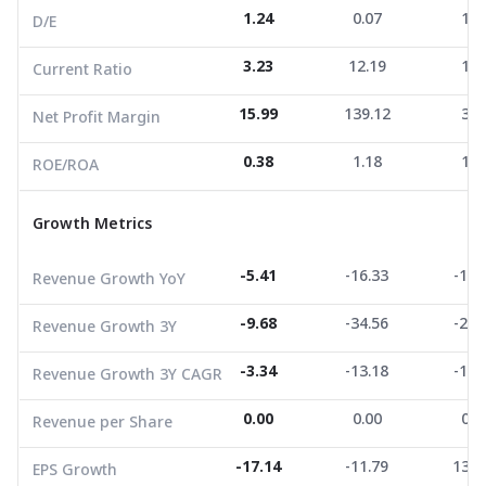
1.24
0.07
1.4
D/E
ROE/ROA
0.38
1.18
1.6
3.23
12.19
1.1
Current Ratio
Growth Metrics
15.99
139.12
3.0
Net Profit Margin
Revenue Growth YoY
-5.41
-16.33
-10.
0.38
1.18
1.6
ROE/ROA
Revenue Growth 3Y
-9.68
-34.56
-28.
Growth Metrics
Revenue Growth 3Y CAGR
-3.34
-13.18
-10.
Revenue per Share
0.00
0.00
0.0
-5.41
-16.33
-10.
Revenue Growth YoY
EPS Growth
-17.14
-11.79
139.
-9.68
-34.56
-28.
Revenue Growth 3Y
EBITDA Growth
6,819.60
31.16
107.
-3.34
-13.18
-10.
Revenue Growth 3Y CAGR
5Y CAGR Total Return
-17.41
-7.65
-8.4
0.00
0.00
0.0
Revenue per Share
Market Cap (M.Bath)
1,545.93
1,093.86
1,591
Average Volume
249,391.42
-17.14
2,635.40
-11.79
22,844
139.
EPS Growth