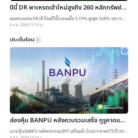
ปีนี้ DR พาเหรดเข้าใหม่สูงถึง 260 หลักทรัพย์
ผลตอบแทนบวกเฉลี่ย 9% สูงสุด 168%
ผลตอบแทน DR เข้าใหม่ปีนี้บวกเฉลี่ย 9.39% สูงสุด 168% วงการ
เผยสาเหตุออกใหม่จำนวนมาก เป็นไปตามความต้องการลงทุนหุ้น
6 ส.ค. 2569 11:13 น.
เทคฯสูง ชี้นักลงทุนรับ
ประเด็นร้อน
star_border
ส่องหุ้น BANPU หลังควบรวมเสร็จ กูรูคาดแนว
โน้มธุรกิจแจ่ม แถมยีลด์ปันผลดี เป้าสูงสุด
เจาะหุ้น BANPU หลังควบรวม BPP เสร็จแล้ว โบรกฯ คาดกำไรปี 69-
16.50 บาท
70 โต 19-22% เคาะราคาเป้าหมาย 14.50-16.50 บาท ยีลด์ปันผลดี
5 ส.ค. 2569 13:15 น.