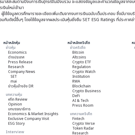
มาสสะสมตามปีงบการเงิน(กรณีไม่มีงบรวม จะแสดงข้อมูลและคำนวณข้อมูลจากงบบ
เงินใหม่เข้ามา
ๆ ผู้ใช้ข้อมูลควรศึกษารายละเอียดเพิ่มเติมจากงบการเงินฉบับเต็มประกอบ ซึ่งมีบาง
ับดัชนี้อื่นๆ โดยใช้ข้อมูลจากผลประเมินหุ้นยั่งยืน SET ESG Ratings ที่ประกาศล่
หน้าหลักหุ้น
หน้าหลักคริปโต
หน
ข่าวหุ้น
ข่าวคริปโต
Economics
Bitcoin
ต่างประเทศ
Altcoins
Press Release
Crypto ETF
Research
Regulation
Company News
Crypto Watch
SET
Institution
mai
RWA
ข่าวหุ้นอ้างอิง DR
Blockchain
Crypto Business
บทความหุ้น
DeFi
efin Review
AI & Tech
Opinion
Press Room
บทบรรณาธิการ
Economics & Market Insights
บทความคริปโต
Exclusive Company Visit
Fintech
ESG Story
Crypto Verse
Token Radar
Interview
Research