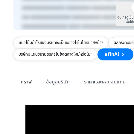
xxxxxxxxxxxxxxxxxx xxxxxxxxxx xxxxxxxxxxxxx xxxx
xxx xxxxxxxxxxxxxxxxx xxxxxxxxxxxx xxxxxxxxx xxx
อัปเกรดเป็
เพื่อใช
xxxxxxxxxxxxxxxxxxx xxxxx xxxxxxxxxxxxxxxxxxxxx
แนวโน้มกำไรของบริษัทจะเป็นอย่างไรในไตรมาสหน้า?
ผลกระทบของ
efinAI
บริษัทมีแผนขยายธุรกิจไปยังตลาดใหม่หรือไม่?
สรุปภาพรวมตลาด
กราฟ
ข้อมูลบริษัท
ราคาและผลตอบแทน