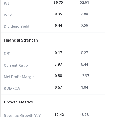
36.75
52.61
0.00
Dividend Yield
6.44
7.56
3.22
P/E
0.35
2.80
0.41
P/BV
Financial Strength
6.44
7.56
3.22
Dividend Yield
D/E
0.17
0.27
0.19
Current Ratio
5.97
6.44
4.69
Financial Strength
Net Profit Margin
0.88
13.37
-0.41
0.17
0.27
0.19
D/E
ROE/ROA
0.67
1.04
2.81
5.97
6.44
4.69
Current Ratio
Growth Metrics
0.88
13.37
-0.41
Net Profit Margin
Revenue Growth YoY
-12.42
-8.98
-8.89
0.67
1.04
2.81
ROE/ROA
Revenue Growth 3Y
-21.45
-11.99
-24.84
Growth Metrics
Revenue Growth 3Y CAGR
-7.73
-4.17
-9.08
Revenue per Share
0.03
0.00
0.01
-12.42
-8.98
-8.89
Revenue Growth YoY