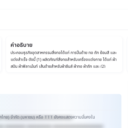
คำอธิบาย
ประกอบธุรกิจอุตสาหกรรมสิ่งทอได้แก่ การปั่นด้าย ทอ ถัก ย้อมสี และ
มหาชน)
แต่งสำเร็จ ดังนี้ (1) ผลิตภัณฑ์สิ่งทอสำหรับเครื่องแต่งกาย ได้แก่ ผ้า
สปัน ผ้าฟิลาเม้นท์ เส้นด้ายสำหรับผ้ายีนส์ ผ้าทอ ผ้าถัก และ (2)
ผลิตภัณฑ์สิ่งทอเพื่ออุตสาหกรรมการผลิตสำหรับใช้ในอุตสาหกรรม
ยานยนต์ เช่น ผ้าสำหรับผลิตถุงลมนิรภัย เส้นด้ายสำหรับเสริมความ
แข็งแรงของท่อยาง และผ้าเบาะรถยนต์
ระเทศไทย) จำกัด (มหาชน) หรือ TTT ยังคงแสดงความมั่นคงใน
xx xxxxxxxxxxxxxxxxxxxxxxxxxxxxxx
xx xxxxxxxxx xxxxxxxxxxx xxxxxxxxxxxxxxxxxxxxxx