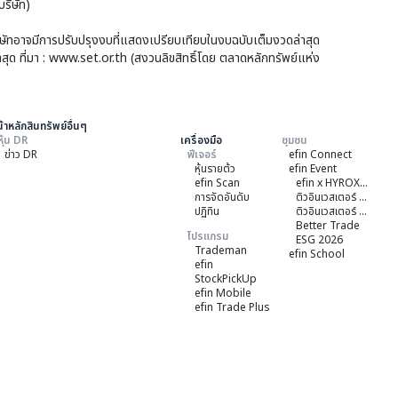
ริษัท)
256
256
ทาง
บริษัทอาจมีการปรับปรุงงบที่แสดงเปรียบเทียบในงบฉบับเต็มงวดล่าสุด
และ
าสุด ที่มา : www.set.or.th (สงวนลิขสิทธิ์โดย ตลาดหลักทรัพย์แห่ง
เว็บ
การ
ของ
จ่าย
บริษ
เงิ
้าหลักสินทรัพย์อื่นๆ
หุ้น DR
เครื่องมือ
ชุมชน
ข่าว DR
ฟีเจอร์
efin Connect
หุ้นรายต้ว
efin Event
efin Scan
efin x HYROX Training Class
การจัดอันดับ
ติวอินเวสเตอร์ ON TOUR "ชลบุรี" 2026
ปฏิทิน
ติวอินเวสเตอร์ ON TOUR “เชียงใหม่” 2026
Better Trade
โปรแกรม
ESG 2026
Trademan
efin School
efin
StockPickUp
efin Mobile
efin Trade Plus