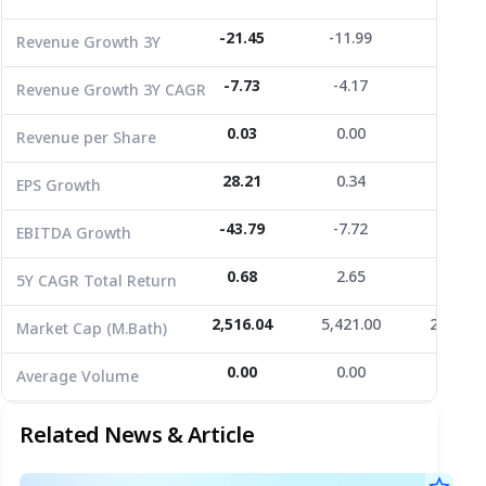
EPS Growth
28.21
0.34
-94.81
-21.45
-11.99
-24.84
Revenue Growth 3Y
EBITDA Growth
-43.79
-7.72
261.08
-7.73
-4.17
-9.08
Revenue Growth 3Y CAGR
5Y CAGR Total Return
0.68
2.65
-14.02
0.03
0.00
0.01
Revenue per Share
Market Cap (M.Bath)
2,516.04
5,421.00
2,052.0
Average Volume
28.21
0.00
0.00
0.34
-94.81
0.00
EPS Growth
-43.79
-7.72
261.08
EBITDA Growth
0.68
2.65
-14.02
5Y CAGR Total Return
2,516.04
5,421.00
2,052.0
Market Cap (M.Bath)
0.00
0.00
0.00
Average Volume
Related News & Article