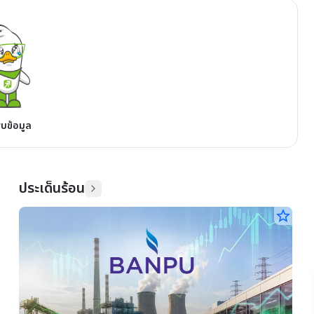
พบข้อมูล
ประเด็นร้อน
star_border