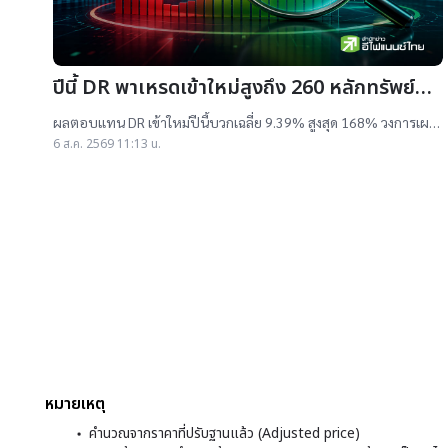
ปีนี้ DR พาเหรดเข้าใหม่สูงถึง 260 หลักทรัพย์
ผลตอบแทนบวกเฉลี่ย 9% สูงสุด 168%
ผลตอบแทน DR เข้าใหม่ปีนี้บวกเฉลี่ย 9.39% สูงสุด 168% วงการเผย
สาเหตุออกใหม่จำนวนมาก เป็นไปตามความต้องการลงทุนหุ้นเทคฯสูง
6 ส.ค. 2569 11:13 น.
ชี้นักลงทุนรับ
หมายเหตุ
คำนวณจากราคาที่ปรับฐานแล้ว (Adjusted price)