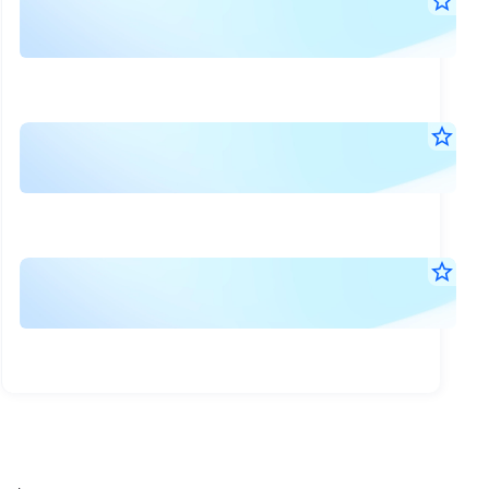
แจ้
star_border
24
มติ
ก.ค.
ที่
2569
17:1
ประ
น.
สาม
การ
star_border
ผู้
9
เผย
ก.ค.
ถือ
แพร
2569
หุ้น
17:1
หนัง
น.
ประ
เชิ
กำห
star_border
ปี
ประ
10
ประ
256
มิ.ย.
สาม
สาม
2569
ผู้
17:2
ผู้
น.
ถือ
ถือ
หุ้น
หุ้น
ประ
ประ
ปี
ปี