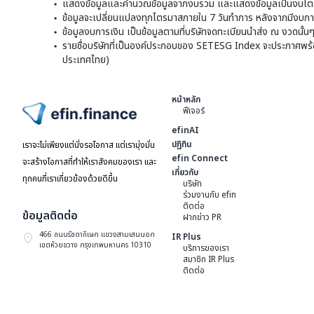
แสดงข้อมูลและคำนวณข้อมูลจากงบรวม และแสดงข้อมูลเป็นงบไตร
ข้อมูลจะเปลี่ยนแปลงทุกไตรมาสภายใน 7 วันทำการ หลังจากมีงบการ
ข้อมูลงบการเงิน เป็นข้อมูลตามที่บริษัทจดทะเบียนนำส่ง ณ งวดนั้น
รายชื่อบริษัทที่เป็นองค์ประกอบของ SETESG Index จะประกาศพร้อมก
ประเทศไทย)
หน้าหลัก
ฟีเจอร์
ไปหน้าแรก
efinAI
ปฏิทิน
เราจะไม่เพียงแต่นั่งรอโอกาส แต่เรามุ่งมั่น
efin Connect
จะสร้างโอกาสที่ทำให้เราสังคมของเรา และ
เกี่ยวกับ
ทุกคนที่เราเกี่ยวข้องด้วยดีขึ้น
บริษัท
ร่วมงานกับ efin
ติดต่อ
ข้อมูลติดต่อ
ฝากข่าว PR
466 ถนนรัชดาภิเษก แขวงสามเสนนอก
IR Plus
เขตห้วยขวาง กรุงเทพมหานคร 10310
บริการของเรา
สมาชิก IR Plus
ติดต่อ