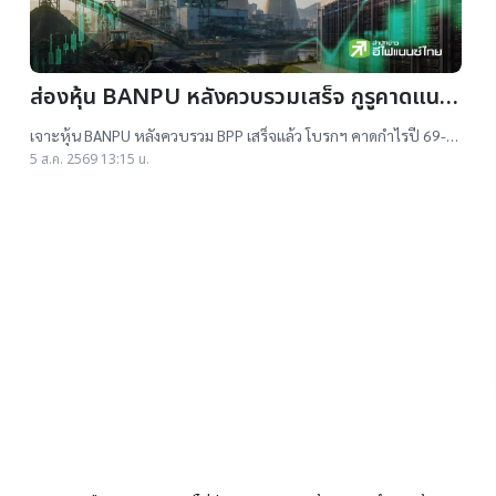
ส่องหุ้น BANPU หลังควบรวมเสร็จ กูรูคาดแนว
โน้มธุรกิจแจ่ม แถมยีลด์ปันผลดี เป้าสูงสุด
เจาะหุ้น BANPU หลังควบรวม BPP เสร็จแล้ว โบรกฯ คาดกำไรปี 69-
16.50 บาท
70 โต 19-22% เคาะราคาเป้าหมาย 14.50-16.50 บาท ยีลด์ปันผลดี
5 ส.ค. 2569 13:15 น.
เกิน 4.5%