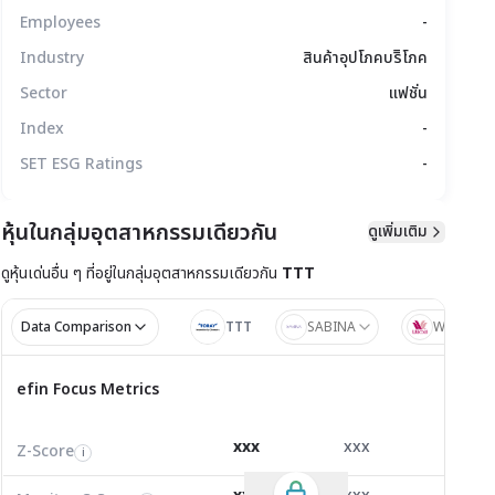
Employees
-
Industry
สินค้าอุปโภคบริิโภค
Sector
แฟชั่น
Index
-
SET ESG Ratings
-
หุ้นในกลุ่มอุตสาหกรรมเดียวกัน
ดูเพิ่มเติม
ดูหุ้นเด่นอื่น ๆ ที่อยู่ใน
กลุ่มอุตสาหกรรมเดียวกัน
TTT
มูลทางเทคนิค
สิทธิประโยชน์
แบบรายงาน
Data Comparison
TTT
SABINA
WACOAL
ไตรมาส 4/2
ไตรมาส
efin Focus Metrics
efin Focus Metrics
4/2569
Z-Score
3.78
9.83
3.10
i
xxx
xxx
xxx
Z-Score
EV/EBITDA
Z-Score
i
i
i
Monitor C-Score
0.00
0.00
0.00
i