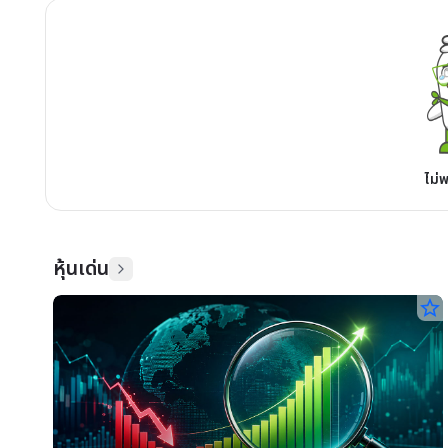
ไม่
หุ้นเด่น
star_border