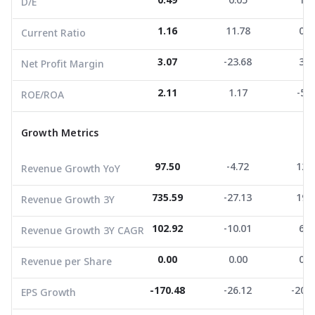
0.49
0.05
1.3
D/E
ROE/ROA
2.11
1.17
-5.7
1.16
11.78
0.3
Current Ratio
Growth Metrics
3.07
-23.68
3.1
Net Profit Margin
Revenue Growth YoY
97.50
-4.72
12.1
2.11
1.17
-5.7
ROE/ROA
Revenue Growth 3Y
735.59
-27.13
19.6
Growth Metrics
Revenue Growth 3Y CAGR
102.92
-10.01
6.1
Revenue per Share
0.00
0.00
0.0
97.50
-4.72
12.
Revenue Growth YoY
EPS Growth
-170.48
-26.12
-203.
735.59
-27.13
19.
Revenue Growth 3Y
EBITDA Growth
-98.28
200.96
13.9
102.92
-10.01
6.1
Revenue Growth 3Y CAGR
5Y CAGR Total Return
-48.49
-17.73
-18.
0.00
0.00
0.0
Revenue per Share
Market Cap (M.Bath)
219.07
168.01
100.
Average Volume
-170.48
403.32
3,815.21
-26.12
4,344
-203
EPS Growth