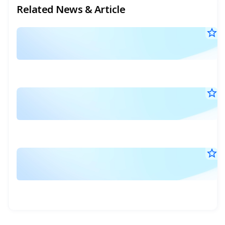
Related News & Article
star_border
แ
30
ร
มิ.
ผ
25
17
ก
น.
ใช
star_border
S
สิ
19
N
มิ.
ข
:
25
07
V
ส
น.
W
แ
star_border
S
(
5
17
N
5
มิ.
ป
:
25
07
วั
ส
น.
ที่
แ
1
5