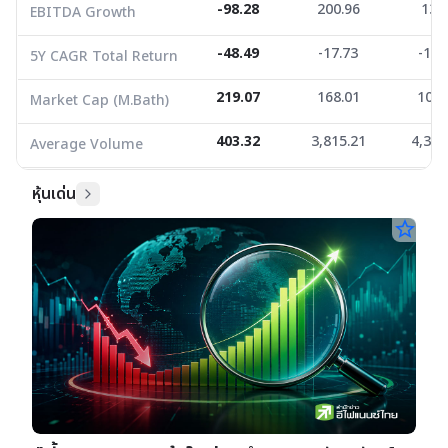
-98.28
200.96
13.
EBITDA Growth
-48.49
-17.73
-18.
5Y CAGR Total Return
219.07
168.01
100.
Market Cap (M.Bath)
403.32
3,815.21
4,344
Average Volume
หุ้นเด่น
star_border