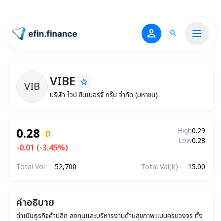
person
search
ไปหน้าแรก
VIBE
star_border
VIB
VIBE
บริษัท ไวบ์ ซินเนอร์จี้ กรุ๊ป จำกัด (มหาชน)
บริษัท ไวบ์ ซินเนอร์จี้ กรุ๊ป จำกัด (มหาชน)
0.28
High
0.29
D
Low
0.28
-0.01 (-3.45%)
Total Vol
52,700
Total Val(K)
15.00
คำอธิบาย
ดำเนินธุรกิจค้าปลีก ลงทุนและบริหารงานด้านสุขภาพแบบครบวงจร ทั้ง