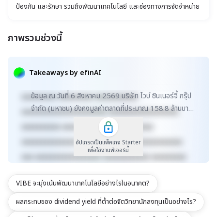
ป้องกัน และรักษา รวมถึงพัฒนาเทคโนโลยี และช่องทางการจัดจำหน่าย
ภาพรวมช่วงนี้
xxxxxxxxxxxxxxxxxxxxxxx xxxxxxxxxxxxxxxxxxx
xxxxx xxxxxxxxxxxxxxxxxxxxxxxxxxxxxx
Takeaways by efinAI
xxxxxxxxxxxxxxxxxx xxxxxxxxxxxxxxx xxxxx
ข้อมูล ณ วันที่ 6 สิงหาคม 2569 บริษัท ไวบ์ ซินเนอร์จี้ กรุ๊ป
xxxxxxxxx xxxxxxxxx xxxxxxxxxxx
จำกัด (มหาชน) ยังคงมูลค่าตลาดที่ประมาณ 158.8 ล้านบาท
xxxxxxxxxxxxxxxxxxxxxx xxxxxxxxxxxxxxxxxx
พร้อมกับสัดส่วนหุ้นที่ถือโดยผู้ลงทุน...
xxxxxxxxxx xxxxxxxxxxxxx xxxxxxxxxx
xxxxxxxxxxxxxxxxxxxxxxxxxx xxxxxxxxxxxxxxx
อัปเกรดเป็นแพ็คเกจ Starter
เพื่อใช้งานฟีเจอร์นี้
xxx xxxxxxxxxxxxxxxxx xxxxxxxxxxxx xxxxxxxxx
xxxxxxxxxxx xxxxxxxx xxxxxxxxxxxxxxxxxxxxxxx
VIBE จะมุ่งเน้นพัฒนาเทคโนโลยีอย่างไรในอนาคต?
xxxxxxxxxxxxxxxxxxx xxxxx
xxxxxxxxxxxxxxxxxxxxxxxxxxxxxx
ผลกระทบของ dividend yield ที่ต่ำต่อจิตวิทยานักลงทุนเป็นอย่างไร?