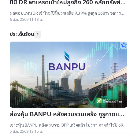
ปีนี้ DR พาเหรดเข้าใหม่สูงถึง 260 หลักทรัพย์
ผลตอบแทนบวกเฉลี่ย 9% สูงสุด 168%
ผลตอบแทน DR เข้าใหม่ปีนี้บวกเฉลี่ย 9.39% สูงสุด 168% วงการ
เผยสาเหตุออกใหม่จำนวนมาก เป็นไปตามความต้องการลงทุนหุ้น
6 ส.ค. 2569 11:13 น.
เทคฯสูง ชี้นักลงทุนรับ
ประเด็นร้อน
star_border
ส่องหุ้น BANPU หลังควบรวมเสร็จ กูรูคาดแนว
โน้มธุรกิจแจ่ม แถมยีลด์ปันผลดี เป้าสูงสุด
เจาะหุ้น BANPU หลังควบรวม BPP เสร็จแล้ว โบรกฯ คาดกำไรปี 69-
16.50 บาท
70 โต 19-22% เคาะราคาเป้าหมาย 14.50-16.50 บาท ยีลด์ปันผลดี
5 ส.ค. 2569 13:15 น.
เกิน 4.5%