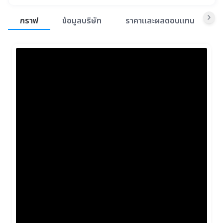
สรุปภาพรวมตลาด
กราฟ
ข้อมูลบริษัท
ราคาและผลตอบแทน
ข