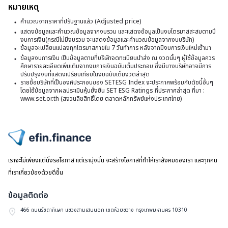
หมายเหตุ
ม
ป
คำนวณจากราคาที่ปรับฐานแล้ว (Adjusted price)
2
วั
แสดงข้อมูลและคำนวณข้อมูลจากงบรวม และแสดงข้อมูลเป็นงบไตรมาสสะสมตามปี
งบการเงิน(กรณีไม่มีงบรวม จะแสดงข้อมูลและคำนวณข้อมูลจากงบบริษัท)
ที่
ข้อมูลจะเปลี่ยนแปลงทุกไตรมาสภายใน 7 วันทำการ หลังจากมีงบการเงินใหม่เข้ามา
1
ข้อมูลงบการเงิน เป็นข้อมูลตามที่บริษัทจดทะเบียนนำส่ง ณ งวดนั้นๆ ผู้ใช้ข้อมูลควร
ศึกษารายละเอียดเพิ่มเติมจากงบการเงินฉบับเต็มประกอบ ซึ่งมีบางบริษัทอาจมีการ
ม
ปรับปรุงงบที่แสดงเปรียบเทียบในงบฉบับเต็มงวดล่าสุด
รายชื่อบริษัทที่เป็นองค์ประกอบของ SETESG Index จะประกาศพร้อมกับดัชนี้อื่นๆ
2
โดยใช้ข้อมูลจากผลประเมินหุ้นยั่งยืน SET ESG Ratings ที่ประกาศล่าสุด ที่มา :
www.set.or.th (สงวนลิขสิทธิ์โดย ตลาดหลักทรัพย์แห่งประเทศไทย)
ไปหน้าแรก
เราจะไม่เพียงแต่นั่งรอโอกาส แต่เรามุ่งมั่น จะสร้างโอกาสที่ทำให้เราสังคมของเรา และทุกคน
ที่เราเกี่ยวข้องด้วยดีขึ้น
ข้อมูลติดต่อ
466 ถนนรัชดาภิเษก แขวงสามเสนนอก เขตห้วยขวาง กรุงเทพมหานคร 10310