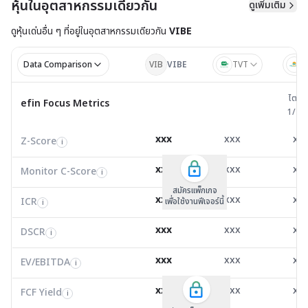
หุ้นในอุตสาหกรรมเดียวกัน
ดูเพิ่มเติม
ดูหุ้นเด่นอื่น ๆ ที่อยู่ใน
อุตสาหกรรมเดียวกัน
VIBE
Data Comparison
VIB
VIBE
TVT
R
ไตรมาส 
ไตรม
efin Focus Metrics
efin Focus Metrics
1/25
Z-Score
-0.03
4.01
0.4
i
xxx
xxx
xx
Z-Score
EV/EBITDA
Z-Score
i
i
i
Monitor C-Score
0.00
0.00
0.0
i
xxx
xxx
xx
Monitor C-Score
FCF Yield
Monitor C-Score
i
i
i
ICR
0.00
-106.04
1.8
i
สมัครแพ็คเกจ B
สมัครแพ็คเกจ B
สมัครแพ็กเกจ
xxx
xxx
xx
ICR
FCF/Net Income
เพื่อใช้งานฟีเจอร์นี้
เพื่อใช้งานฟีเจอร์นี้
ICR
เพื่อใช้งานฟีเจอร์นี้
i
i
i
DSCR
-0.20
0.00
0.7
i
xxx
xxx
xx
DSCR
Net Debt/EBITDA
DSCR
i
i
i
EV/EBITDA
-44.21
-3,253.00
4.5
i
xxx
xxx
xx
ROIC
EV/EBITDA
FCF Yield
3.91
-4.00
0.0
i
i
i
FCF/Net Income
-0.29
0.00
0.0
xxx
xxx
xx
i
FCF Yield
i