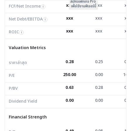
สมัครแพ็กเกจ Pro
Net Debt/EBITDA
7.76
0.00
3.1
i
xxx
xxx
xx
FCF/Net Income
เพื่อใช้งานฟีเจอร์นี้
i
ROIC
-11.45
-4.73
-1.7
i
xxx
xxx
xx
Net Debt/EBITDA
i
Valuation Metrics
xxx
xxx
xx
ROIC
i
ราคาล่าสุด
0.28
0.25
0.7
Valuation Metrics
P/E
250.00
0.00
16.0
0.28
0.25
0.7
ราคาล่าสุด
P/BV
0.63
0.28
0.2
250.00
0.00
16.
Dividend Yield
0.00
0.00
0.0
P/E
0.63
0.28
0.2
P/BV
Financial Strength
0.00
0.00
0.0
Dividend Yield
D/E
0.49
0.05
1.3
Current Ratio
1.16
11.78
0.3
Financial Strength
Net Profit Margin
3.07
-23.68
3.1