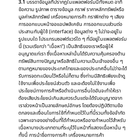
3.1
บรรดาข้อมูลที่ปรากฎในแพลตฟอร์มนี้ทั้งหมด อาทิ
ข้อความ รูปภาพ ตารางข้อมูล กราฟ ราคาหลักทรัพย์หรือ
มูลค่าหลักทรัพย์ เครื่องหมายการค้า กราฟิกต่าง ๆ เสียง
การออกแบบหน้าจอแอปพลิเคชัน การออกแบบส่วนต่อ
ประสานกับผู้ใช้ (interface) ข้อมูลต่าง ๆ ไม่ว่าจะอยู่ใน
รูปแบบใด โปรแกรมซอฟต์แวร์ใด ๆ ที่มีอยู่ในแพลตฟอร์ม
นี้ (รวมเรียกว่า “เนื้อหา”) เป็นสิทธิของเราหรือผู้ให้
อนุญาตแก่เรา ซึ่งเนื้อหาเหล่านั้นได้รับความคุ้มครองด้าน
ทรัพย์สินทางปัญญาหรือสิทธิในความเป็นเจ้าของอื่น ๆ
ตามกฎหมายของประเทศไทยและของประเทศอื่นไม่ว่าจะได้
รับการจดทะเบียนไว้หรือไม่ก็ตาม ซึ่งท่านมีสิทธิเพียงเข้าดู
ใช้งานเพื่อประโยชน์ส่วนตัว และจะต้องไม่ใช้งานเพื่อ
ประโยชน์ทางการค้าหรือดำเนินการอื่นใดอันจะทำให้เรา
ต้องเสียประโยชน์เกินสมควรเว้นแต่จะได้รับอนุญาตจาก
เราล่วงหน้าเป็นลายลักษณ์อักษร โดยต้องปฏิบัติตามข้อ
ตกลงและเงื่อนไขการใช้ที่กำหนดไว้ในที่นี้รวมทั้งข้อจำกัด
เฉพาะเจาะจงอย่างอื่นที่ได้กำหนดหรืออาจกำหนดไว้สำหรับ
เนื้อหาบางประเภทตามที่ระบุไว้ในหน้าที่แสดงเนื้อหานั้น ๆ
ทั้งนี้ การนำชื่อทางการค้า เครื่องหมายการค้า