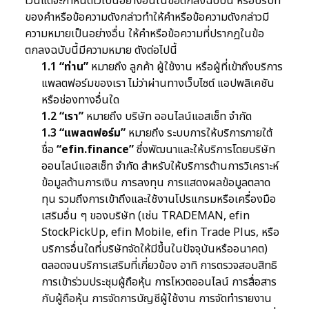
เว้นแต่จะกำหนดไว้เป็นอย่างอื่นในข้อตกลงฉบับนี้ หรือบริบท
ของคำหรือข้อความดังกล่าวทำให้คำหรือข้อความดังกล่าวมี
ความหมายเป็นอย่างอื่น ให้คำหรือข้อความที่ปรากฏในข้อ
ตกลงฉบับนี้มีความหมาย ดังต่อไปนี้
1.1
“ท่าน”
หมายถึง ลูกค้า ผู้ใช้งาน หรือผู้ที่เข้าถึงบริการ
แพลตฟอร์มของเรา ไม่ว่าผ่านทางเว็บไซต์ แอปพลิเคชัน
หรือช่องทางอื่นใด
1.2
“เรา”
หมายถึง บริษัท ออนไลน์แอสเซ็ท จำกัด
1.3
“แพลตฟอร์ม”
หมายถึง ระบบการให้บริการภายใต้
ชื่อ
“efin.finance”
ซึ่งพัฒนาและให้บริการโดยบริษัท
ออนไลน์แอสเซ็ท จำกัด สำหรับให้บริการด้านการวิเคราะห์
ข้อมูลด้านการเงิน การลงทุน การแสดงผลข้อมูลตลาด
ทุน รวมถึงการเข้าถึงและใช้งานโปรแกรมหรือเครื่องมือ
เสริมอื่น ๆ ของบริษัท (เช่น TRADEMAN, efin
StockPickUp, efin Mobile, efin Trade Plus, หรือ
บริการอื่นใดที่บริษัทจัดให้มีขึ้นในปัจจุบันหรืออนาคต)
ตลอดจนบริการเสริมที่เกี่ยวข้อง อาทิ การตรวจสอบสิทธิ
การเข้าร่วมประชุมผู้ถือหุ้น การโหวตออนไลน์ การสื่อสาร
กับผู้ถือหุ้น การจัดการบัญชีผู้ใช้งาน การจัดทำรายงาน