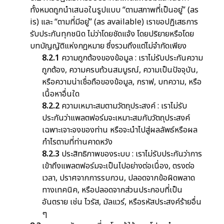
ทั้งหมดถูกนำเสนอในรูปแบบ “ตามสภาพที่เป็นอยู่” (as
is) และ “ตามที่มีอยู่” (as available) เราขอปฏิเสธการ
รับประกันทุกชนิด ไม่ว่าโดยชัดแจ้ง โดยปริยายหรือโดย
บทบัญญัติแห่งกฎหมาย ซึ่งรวมถึงแต่ไม่จำกัดเพียง
8.2.1
ความถูกต้องของข้อมูล : เราไม่รับประกันความ
ถูกต้อง, ความครบถ้วนสมบูรณ์, ความเป็นปัจจุบัน,
หรือความน่าเชื่อถือของข้อมูล, กราฟ, บทความ, หรือ
เนื้อหาอื่นใด
8.2.2
ความเหมาะสมตามวัตถุประสงค์ : เราไม่รับ
ประกันว่าแพลตฟอร์มจะเหมาะสมกับวัตถุประสงค์
เฉพาะเจาะจงของท่าน หรือจะนำไปสู่ผลลัพธ์หรือผล
กำไรตามที่ท่านคาดหวัง
8.2.3
ประสิทธิภาพของระบบ : เราไม่รับประกันว่าการ
เข้าถึงแพลตฟอร์มจะเป็นไปอย่างต่อเนื่อง, ตรงต่อ
เวลา, ปราศจากการรบกวน, ปลอดจากข้อผิดพลาด
ทางเทคนิค, หรือปลอดจากส่วนประกอบที่เป็น
อันตราย เช่น ไวรัส, มัลแวร์, หรือรหัสประสงค์ร้ายอื่น
ๆ