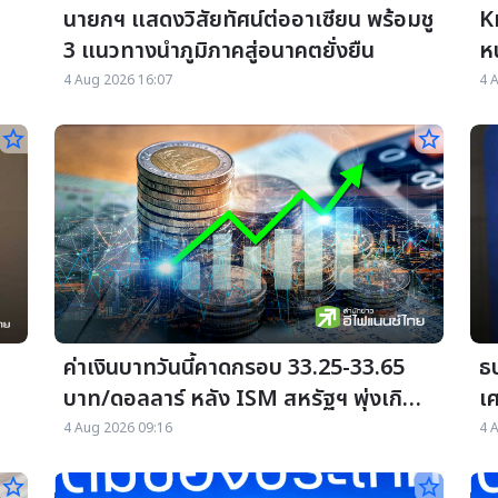
นายกฯ แสดงวิสัยทัศน์ต่ออาเซียน พร้อมชู
Kr
3 แนวทางนำภูมิภาคสู่อนาคตยั่งยืน
หน
P
4 Aug 2026 16:07
4 
star_border
star_border
ค่าเงินบาทวันนี้คาดกรอบ 33.25-33.65
ธ
บาท/ดอลลาร์ หลัง ISM สหรัฐฯ พุ่งเกิน
เ
คาด
แ
4 Aug 2026 09:16
4 
star_border
star_border