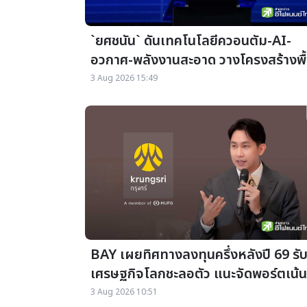
`ยศชนัน` ดันเทคโนโลยีควอนตัม-AI-
อวกาศ-พลังงานสะอาด วางโครงสร้างพื
ฐานขับเคลื่อนเศรษฐกิจ
3 Aug 2026 15:49
BAY เผยทิศทางลงทุนครึ่งหลังปี 69 รั
เศรษฐกิจโลกชะลอตัว แนะจัดพอร์ตเน้น
กระจายความเสี่ยง-ลงทุนยาว
3 Aug 2026 10:51