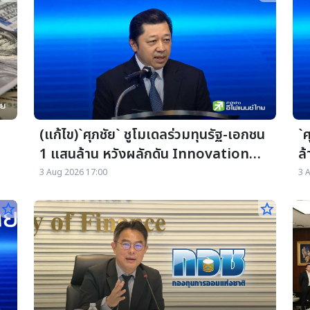
(แก้ไข)`ศุภชัย` ชูโมเดลร่วมทุนรัฐ-เอกชน
`ศ
1 แสนล้าน หวังผลักดัน Innovation
ล้
Center ปั้นไทยสู่ Silicon Valley แห่ง
ไท
3 Aug 2026 17:00
3 
ใหม่
star_border
star_border