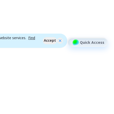
ebsite services.
Find
Accept
Quick Access
ther Assets Main Page
DR
Tools
Community
DR News
Feature
efin Connect
Individual
efin Event