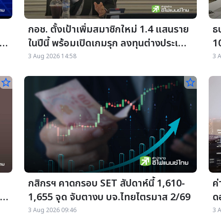
กอช. ตั้งเป้าเพิ่มสมาชิกใหม่ 1.4 แสนราย
ธ
้น
ในปีนี้ พร้อมเปิดเกมรุก ลงทุนต่างประเทศ
1
7% ครั้งแรก
เ
3 Aug 2026 14:58
3 
star_border
star_border
บ
กสิกรฯ คาดกรอบ SET สัปดาห์นี้ 1,610-
ค่
1,655 จุด จับตางบ บจ.ไทยไตรมาส 2/69
ด
ต
3 Aug 2026 09:46
3 