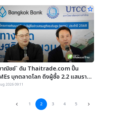
star_border
พาณิชย์` ดัน Thaitrade.com ปั้น
MEs บุกตลาดโลก ดึงผู้ซื้อ 2.2 แสนราย
้างมูลค่าการค้า 2 พันลบ./ปี
Aug 2026 09:11
1
2
3
4
5