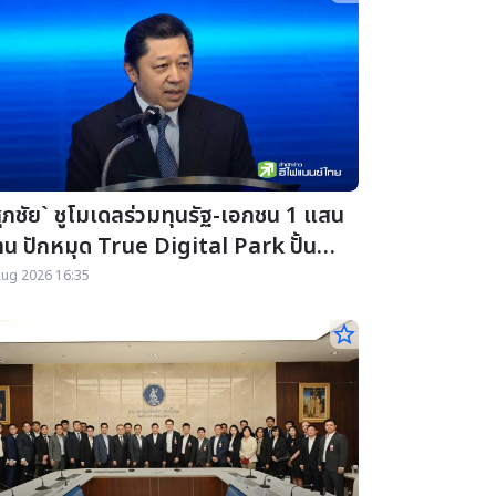
ุภชัย` ชูโมเดลร่วมทุนรัฐ-เอกชน 1 แสน
าน ปักหมุด True Digital Park ปั้น
ยสู่ Silicon Valley แห่งใหม่
Aug 2026 16:35
star_border