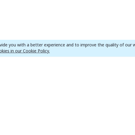
ide you with a better experience and to improve the quality of our w
kies in our Cookie Policy.
Stock Mainpage
Crypto Mainpage
O
Stock News
Crypto News
Economics
Bitcoin
Foreign
Altcoins