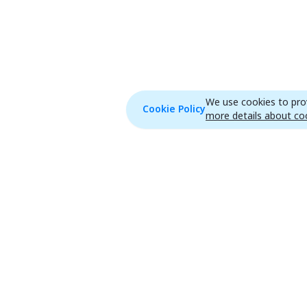
We use cookies to prov
Cookie Policy
more details about coo
Homepage
Features
ไปหน้าแรก
efinAI