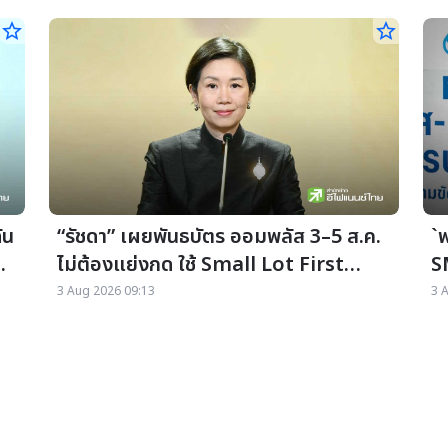
star_border
star_border
ัน
“รัชดา” เผยพันธบัตร ออมพลัส 3–5 ส.ค.
`
น
ไม่ต้องแย่งกด ใช้ Small Lot First
S
กระจายสิทธิรายย่อย
สร
3 Aug 2026 09:13
3 