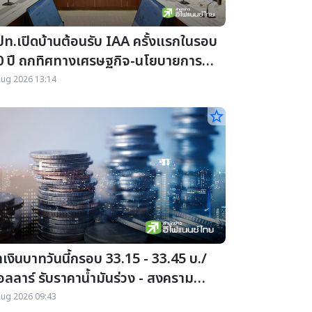
ปท.เปิดบ้านต้อนรับ IAA ครั้งแรกในรอบ
0 ปี ถกทิศทางเศรษฐกิจ-นโยบายการ
งินไทย
Aug 2026 13:14
star_border
าเงินบาทวันนี้กรอบ 33.15 - 33.45 บ./
อลลาร์ รับราคาน้ำมันร่วง - สงคราม
ะวันออกกลางและเฟดเริ่มผ่อนคลาย
Aug 2026 09:43