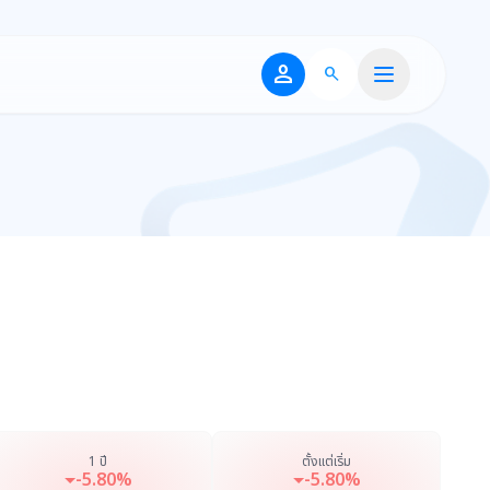
person
search
1 ปี
ตั้งแต่เริ่ม
-5.80%
-5.80%