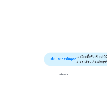
เราใช้คุกกี้เพื่อให้คุ
นโยบายการใช้คุกกี้
รายละเอียดเกี่ยวกับคุกกี้ไ
หน้าหลัก
ฟีเจอร์
ไปหน้าแรก
efinAI
ปฏิทิน
เราจะไม่เพียงแต่นั่งรอโอกาส แต่เรามุ่งมั่น
efin Connect
จะสร้างโอกาสที่ทำให้เราสังคมของเรา และ
เกี่ยวกับ
ทุกคนที่เราเกี่ยวข้องด้วยดีขึ้น
บริษัท