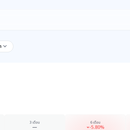
keyboard_arrow_down
า
3 เดือน
6 เดือน
—
-5.80%