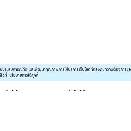
ณได้รับประสบการณ์ที่ดี และพัฒนาคุณภาพการให้บริการเว็บไซต์ที่ตรงกับความต้องการ
ด้ที่
นโยบายการใช้คุกกี้
หน้าหลักหุ้น
หน้าหลักคริปโต
หน
ข่าวหุ้น
ข่าวคริปโต
Economics
Bitcoin
ต่างประเทศ
Altcoins
Press Release
Crypto ETF
Research
Regulation
Company News
Crypto Watch
SET
Institution
mai
RWA