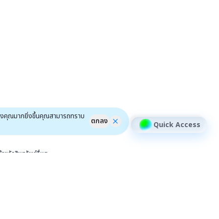
ของคุณมากยิ่งขึ้นคุณสามารถทราบ
ตกลง
Quick Access
้าหลักสินทรัพย์อื่นๆ
หุ้น DR
เครื่องมือ
ชุมชน
ข่าว DR
ฟีเจอร์
efin Connect
หุ้นรายต้ว
efin Event
efin Scan
ติวอินเวสเตอร์ ON TOUR "หาดใหญ่" 2026
การจัดอันดับ
efin x HYROX Training Class
ปฏิทิน
ติวอินเวสเตอร์ ON TOUR "ชลบุรี" 2026
ติวอินเวสเตอร์ ON TOUR “เชียงใหม่” 2026
โปรแกรม
Better Trade