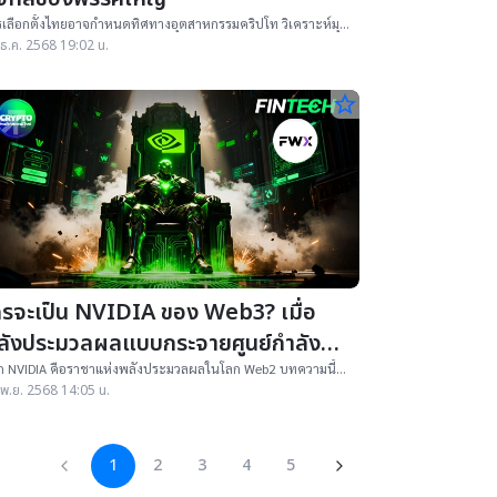
เลือกตั้งไทยอาจกำหนดทิศทางอุตสาหกรรมคริปโท วิเคราะห์มุม
งและนโยบายสินทรัพย์ดิจิทัลของพรรคการเมืองใหญ่ จาก
ธ.ค. 2568 19:02 น.
ะสบการณ์และท่าทีในอดีต
star_border
ครจะเป็น NVIDIA ของ Web3? เมื่อ
ลังประมวลผลแบบกระจายศูนย์กำลังมา
รง
ก NVIDIA คือราชาแห่งพลังประมวลผลในโลก Web2 บทความนี้
มองว่า Web3 จะมี “ผู้ให้บริการ Decentralized AI Computing
พ.ย. 2568 14:05 น.
er” รายใหม่หรือไม่
1
2
3
4
5