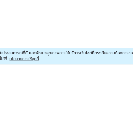
ณได้รับประสบการณ์ที่ดี และพัฒนาคุณภาพการให้บริการเว็บไซต์ที่ตรงกับความต้องการ
ด้ที่
นโยบายการใช้คุกกี้
หน้าหลักหุ้น
หน้าหลักคริปโต
หน
ข่าวหุ้น
ข่าวคริปโต