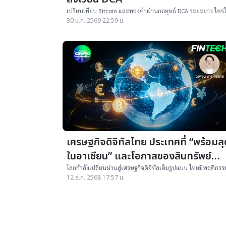
เปรียบเทียบ Bitcoin และทองคำผ่านกลยุทธ์ DCA ระยะยาว ใครใ
ผลตอบแทนดีกว่า ใครเสถียรกว่า และนักลงทุนควรเลือกอย่างไร
30 ม.ค. 2569 22:59 น.
เศรษฐกิจดิจิทัลไทย ประเทศที่ “พร้อมสุ
ในอาเซียน” และโอกาสของสินทรัพย์
ดิจิทัล
โลกกำลังเปลี่ยนผ่านสู่เศรษฐกิจดิจิทัลเต็มรูปแบบ ไทยมีพฤติกรร
ดิจิทัลและระบบการเงินที่แข็งแรงที่สุดในอาเซียน แต่ยังขาด
12 ธ.ค. 2568 17:57 น.
โครงสร้างระบบนิเวศ