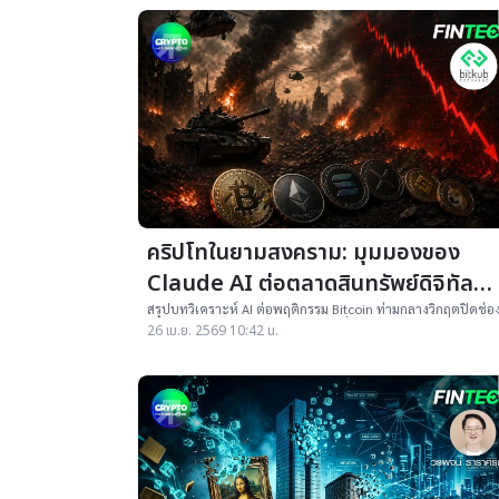
คริปโทในยามสงคราม: มุมมองของ
Claude AI ต่อตลาดสินทรัพย์ดิจิทัล
ปี’69
สรุปบทวิเคราะห์ AI ต่อพฤติกรรม Bitcoin ท่ามกลางวิกฤตปิดช่อ
แคบฮอร์มุซปี 2569 เจาะลึกเหตุผลที่ BTC ไม่ทำตัวเป็นทองคำดิจ
26 เม.ย. 2569 10:42 น.