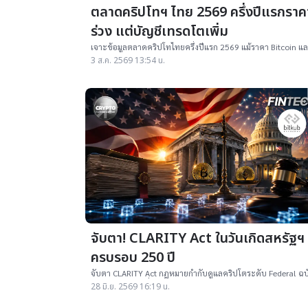
ตลาดคริปโทฯ ไทย 2569 ครึ่งปีแรกราค
ร่วง แต่บัญชีเทรดโตเพิ่ม
เจาะข้อมูลตลาดคริปโทไทยครึ่งปีแรก 2569 แม้ราคา Bitcoin แ
Ethereum ปรับตัวลง แต่จำนวนบัญชีผู้ลงทุนและบัญชี Active ยั
3 ส.ค. 2569 13:54 น.
ขยายตัว
จับตา! CLARITY Act ในวันเกิดสหรัฐฯ
ครบรอบ 250 ปี
จับตา CLARITY Act กฎหมายกำกับดูแลคริปโตระดับ Federal ฉบ
แรกของสหรัฐฯ ที่อาจถูกลงนามในวันชาติครบรอบ 250 ปี พร้อม
28 มิ.ย. 2569 16:19 น.
กำหนดอนาคตของ Bitcoin