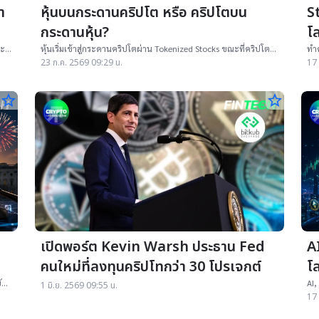
า
หุ้นบนกระดานคริปโต หรือ คริปโตบน
St
กระดานหุ้น?
โ
ละ
หุ้นเริ่มเข้าสู่กระดานคริปโตผ่าน Tokenized Stocks ขณะที่คริปโต
ทำค
ง
เข้าสู่ตลาดหุ้นผ่าน ETF สองตลาดกำลังหลอมรวมกัน
Mo
23 ก.ค. 2569 09:29 น.
17 
เสี่
star_border
star_border
เปิดพอร์ต Kevin Warsh ประธาน Fed
A
คนใหม่ที่ลงทุนคริปโทกว่า 30 โปรเจกต์
โล
F
ับ
AI,
1 มิ.ย. 2569 09:55 น.
Int
17 
สำ