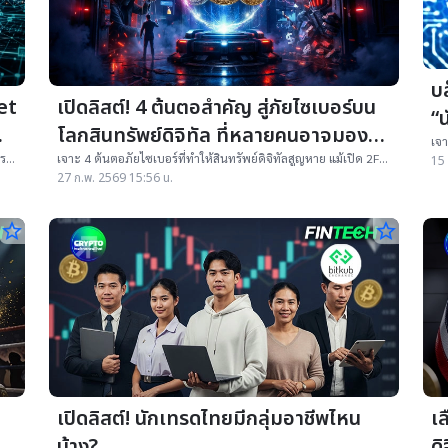
บล
et
เปิดลิสต์! 4 ต้นตอสำคัญ สู่ภัยไซเบอร์บน
“น
โลกสินทรัพย์ดิจิทัล ที่หลายคนอาจมอง
เจา
โปร
ข้าม
าร
เจาะ 4 ต้นตอภัยไซเบอร์ที่ทำให้สินทรัพย์ดิจิทัลสูญหาย แม้เปิด 2FA
15 
ตั้ง
น
และ Biometrics แล้ว พร้อมแนวทางป้องกันเชิงระบบ
27 ก.พ. 2569 15:56 น.
star_border
star_border
เปิดลิสต์! นักเทรดไทยมีกลุ่มอาชีพไหน
เ
บ้าง?
ด