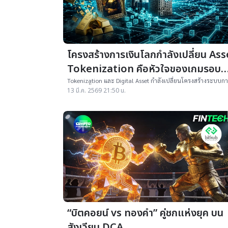
โครงสร้างการเงินโลกกำลังเปลี่ยน Ass
Tokenization คือหัวใจของเกมรอบ
ใหม่
Tokenization และ Digital Asset กำลังเปลี่ยนโครงสร้างระบบก
เงินโลก ตั้งแต่กองทุน ทองคำ จนถึงพันธบัตรรัฐบาลบนบล็อกเช
13 มี.ค. 2569 21:50 น.
“บิตคอยน์ vs ทองคำ” คู่ชกแห่งยุค บน
สังเวียน DCA