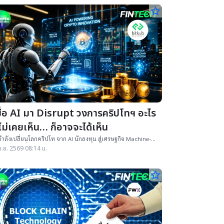
star_border
มื่อ AI มา Disrupt วงการคริปโทฯ อะไร
่ไม่เคยเห็น… ก็อาจจะได้เห็น
กำลังเปลี่ยนโลกคริปโท จาก AI นักลงทุน สู่เศรษฐกิจ Machine-
Machine ที่อาจใหญ่ถึง 30 ล้านล้านดอลลาร์
ม.ย. 2569 08:14 น.
star_border