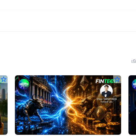
เร
star_border
star_border