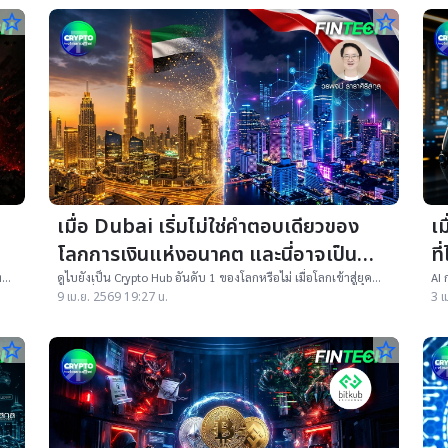
star_border
star_border
เมื่อ Dubai เริ่มไม่ใช่คำตอบเดียวของ
เ
โลกการเงินแห่งอนาคต และนี่อาจเป็น
ที
“โอกาส” ของประเทศไทย
ง
ดูไบยังเป็น Crypto Hub อันดับ 1 ของโลกหรือไม่ เมื่อโลกเข้าสู่ยุค
AI 
ิทัล
ความเสี่ยงสูงขึ้น และไทยอาจกลายเป็นตัวเลือกใหม่ของทุนโลก
to-
9 เม.ย. 2569 19:27 น.
3 เ
star_border
star_border