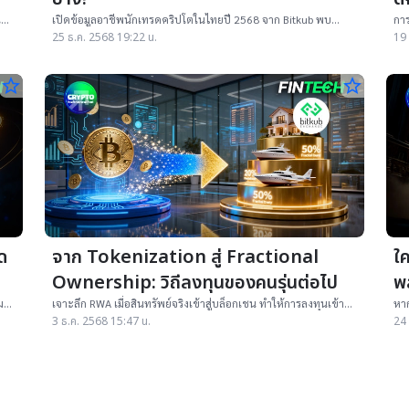
ห้
เปิดข้อมูลอาชีพนักเทรดคริปโตในไทยปี 2568 จาก Bitkub พบ
การ
พนักงานบริษัทและฟรีแลนซ์ครองสัดส่วนสูงสุด สะท้อนคริปโตกลาย
มอ
25 ธ.ค. 2568 19:22 น.
19 
เป็นเครื่องมือการเงินของคนทำงานทั่วไป
ปร
star_border
star_border
ด
จาก Tokenization สู่ Fractional
ใ
Ownership: วิถีลงทุนของคนรุ่นต่อไป
พ
แ
ม
เจาะลึก RWA เมื่อสินทรัพย์จริงเข้าสู่บล็อกเชน ทำให้การลงทุนเข้าถึง
หา
ง่าย คล่องตัว และกลายเป็นแนวโน้มสำคัญของนักลงทุนยุคใหม่
ชวน
3 ธ.ค. 2568 15:47 น.
24 
Pow