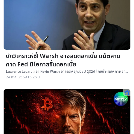
นักวิเคราะห์ชี้! Warsh อาจลดดอกเบี้ย แม้ตลาด
คาด Fed มีโอกาสขึ้นดอกเบี้ย
Lawrence Lepard มอง Kevin Warsh อาจลดดอกเบี้ยปี 2026 โดยอ้างผลิตภาพจาก
AI และเงินเฟ้อชะลอ แม้ตลาดยังคาด Fed อาจขึ้นดอกเบี้ย
24 พ.ค. 2569 15:26 น.
star_border