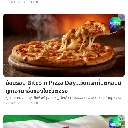
บิตคอยน์ 1.1 ล้าน BTC ของ Satoshi Nakamoto และกระเป๋าเก่ได้
22 พ.ค. 2569 14:04 น.
star_border
ย้อนรอย Bitcoin Pizza Day…วันแรกที่บิตคอยน์
ถูกเอามาซื้อของในชีวิตจริง
Bitcoin Pizza Day เมื่อพิซซ่า 2 ถาดถูกซื้อด้วย 10,000 BTC และกลายเป็นธุรกรรม
ซื้อขายสินค้าด้วยบิตคอยน์ครั้งแรกของโลก
21 พ.ค. 2569 19:57 น.
star_border