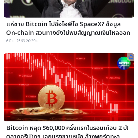
แห่ขาย Bitcoin ไปซื้อไอพีโอ SpaceX? ข้อมูล
On-chain สวนทางยังไม่พบสัญญาณเงินไหลออก
6 มิ.ย. 2569 20:29 น.
star_border
Bitcoin หลุด $60,000 ครั้งแรกในรอบเกือบ 2 ปี!
ตลาดคริปโทฯ เจอแรงขายหนัก ล้างพอร์ตทะลุ