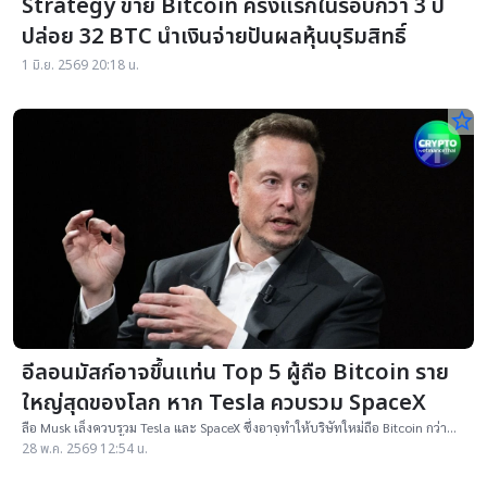
Strategy ขาย Bitcoin ครั้งแรกในรอบกว่า 3 ปี
ปล่อย 32 BTC นำเงินจ่ายปันผลหุ้นบุริมสิทธิ์
1 มิ.ย. 2569 20:18 น.
star_border
อีลอนมัสก์อาจขึ้นแท่น Top 5 ผู้ถือ Bitcoin ราย
ใหญ่สุดของโลก หาก Tesla ควบรวม SpaceX
ลือ Musk เล็งควบรวม Tesla และ SpaceX ซึ่งอาจทำให้บริษัทใหม่ถือ Bitcoin กว่า
30,000 BTC และขึ้นแท่น Top 5 บริษัทมหาชนที่ถือ BTC มากสุดในโลก
28 พ.ค. 2569 12:54 น.