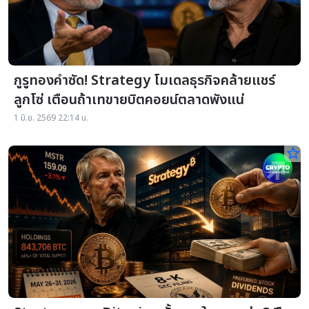
กูรูทองคำซัด! Strategy โมเดลธุรกิจคล้ายแชร์
ลูกโซ่ เตือนถ้าเทขายบิตคอยน์ตลาดพังแน่
1 มิ.ย. 2569 22:14 น.
star_border