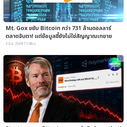
Mt. Gox ขยับ Bitcoin กว่า 731 ล้านดอลลาร์
ตลาดจับตา! แต่ข้อมูลชี้ยังไม่ใช่สัญญาณเทขาย
2 มิ.ย. 2569 17:48 น.
star_border