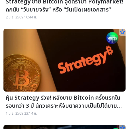
Strategy ขาย Bitcoin จุดดราม่า Polymarket!
ถกนับ “วันขายจริง” หรือ “วันเปิดเผยเอกสาร”
2 มิ.ย. 2569 10:44 น.
star_border
หุ้น Strategy ร่วง! หลังขาย Bitcoin ครั้งแรกใน
รอบกว่า 3 ปี นักวิเคราะห์จับตาความเป็นไปได้ขาย
BTC เพิ่ม
1 มิ.ย. 2569 23:14 น.
star_border