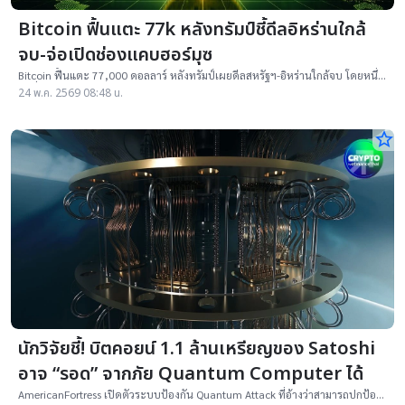
Bitcoin ฟื้นแตะ 77k หลังทรัมป์ชี้ดีลอิหร่านใกล้
จบ-จ่อเปิดช่องแคบฮอร์มุซ
Bitcoin ฟื้นแตะ 77,000 ดอลลาร์ หลังทรัมป์เผยดีลสหรัฐฯ-อิหร่านใกล้จบ โดยหนึ่ง
ในเงื่อนไขคือเปิดช่องแคบฮอร์มุซ
24 พ.ค. 2569 08:48 น.
star_border
นักวิจัยชี้! บิตคอยน์ 1.1 ล้านเหรียญของ Satoshi
อาจ “รอด” จากภัย Quantum Computer ได้
AmericanFortress เปิดตัวระบบป้องกัน Quantum Attack ที่อ้างว่าสามารถปกป้อง