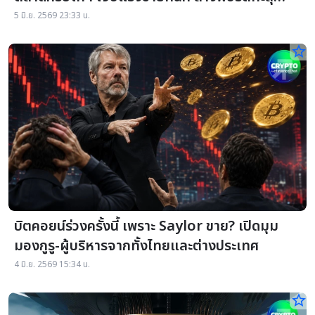
$1.5 พันล้าน
5 มิ.ย. 2569 23:33 น.
star_border
บิตคอยน์ร่วงครั้งนี้ เพราะ Saylor ขาย? เปิดมุม
มองกูรู-ผู้บริหารจากทั้งไทยและต่างประเทศ
4 มิ.ย. 2569 15:34 น.
star_border