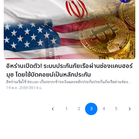
อิหร่านเปิดตัว! ระบบประกันภัยเรือผ่านช่องแคบฮอร์
มุซ โดยใช้บิตคอยน์เป็นหลักประกัน
อิหร่านเริ่มใช้ Bitcoin เป็นระบบชำระเงินและหลักประกันประกันภัยเรือผ่านช่อง
แคบฮอร์มุซ ท่ามกลางความตึงเครียดสูง
19 พ.ค. 2569 09:14 น.
1
2
3
4
5