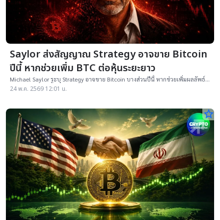
Saylor ส่งสัญญาณ Strategy อาจขาย Bitcoin
ปีนี้ หากช่วยเพิ่ม BTC ต่อหุ้นระยะยาว
Michael Saylor ระบุ Strategy อาจขาย Bitcoin บางส่วนปีนี้ หากช่วยเพิ่มผลลัพธ์
ระยะยาวและตัวชี้วัด BTC ต่อหุ้น
24 พ.ค. 2569 12:01 น.
star_border