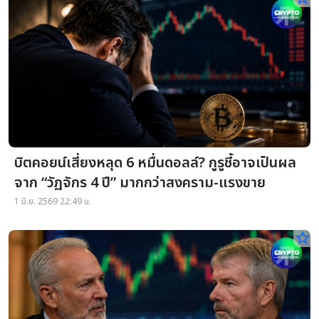
บิตคอยน์เสี่ยงหลุด 6 หมื่นดอลล์? กูรูชี้อาจเป็นผล
จาก “วัฏจักร 4 ปี” มากกว่าสงคราม-แรงขาย
1 มิ.ย. 2569 22:49 น.
star_border