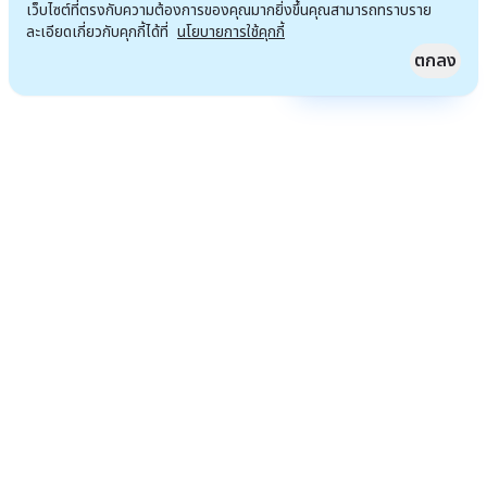
เว็บไซต์ที่ตรงกับความต้องการของคุณมากยิ่งขึ้นคุณสามารถทราบราย
ละเอียดเกี่ยวกับคุกกี้ได้ที่
นโยบายการใช้คุกกี้
ตกลง
Quick Access
ไปหน้าแรก
เราจะไม่เพียงแต่นั่งรอโอกาส แต่เรามุ่งมั่น จะสร้างโอกาสที่ทำให้เราสังคมของเรา และทุกคน
ที่เราเกี่ยวข้องด้วยดีขึ้น
ข้อมูลติดต่อ