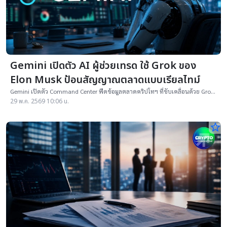
Gemini เปิดตัว AI ผู้ช่วยเทรด ใช้ Grok ของ
Elon Musk ป้อนสัญญาณตลาดแบบเรียลไทม์
Gemini เปิดตัว Command Center ฟีดข้อมูลตลาดคริปโทฯ ที่ขับเคลื่อนด้วย Grok
พร้อมเดินหน้าขยายธุรกิจสู่ตลาดอนุพันธ์และบริการการเงินครบวงจร
29 พ.ค. 2569 10:06 น.
star_border