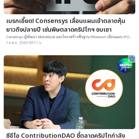
เบรกเอี๊ยด! Consensys เลื่อนแผนเข้าตลาดหุ้น
ยาวถึงปลายปี เซ่นพิษตลาดคริปโทฯ ซบเซา
Consensys ผู้พัฒนา MetaMask และโครงสร้างพื้นฐาน Ethereum เลื่อนแผน IPO
ในสหรัฐฯ หลังตลาดคริปโทฯ ยังเผชิญแรงกดดันและความผันผวนสูง
14 พ.ค. 2569 09:11 น.
star_border
ซีอีโอ ContributionDAO ชี้ตลาดคริปโทกำลัง