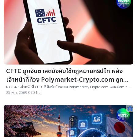
CFTC ถูกจับตาลดบังคับใช้กฎหมายคริปโท หลัง
เจ้าหน้าที่ท้วง Polymarket-Crypto.com ถูก
สอบสวน
NYT เผยเจ้าหน้าที่ CFTC ที่ตั้งข้อกังวลต่อ Polymarket, Crypto.com และ Gemini
ถูกพักงาน ขณะคดีคริปโทยุคทรัมป์ลดลงชัดเจน
25 พ.ค. 2569 07:31 น.
star_border