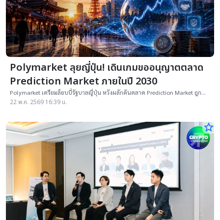
Polymarket ลุยญี่ปุ่น! เดินเกมขออนุญาตตลาด
Prediction Market ภายในปี 2030
Polymarket เตรียมล็อบบี้รัฐบาลญี่ปุ่น หวังผลักดันตลาด Prediction Market ถูก
กฎหมายภายในปี 2030 ท่ามกลางแรงกดดันด้านกฎระเบียบในสหรัฐฯ
22 พ.ค. 2569 16:39 น.
star_border