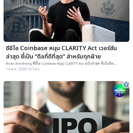
ซีอีโอ Coinbase หนุน CLARITY Act เวอร์ชัน
ล่าสุด ชี้เป็น “ดีลที่ดีที่สุด” สำหรับทุกฝ่าย
Brian Armstrong ซีอีโอ Coinbase หนุน CLARITY Act ฉบับล่าสุด ชี้เป็นดีล
ประนีประนอมสำคัญก่อนวุฒิสภาพิจารณา
14 พ.ค. 2569 15:19 น.
star_border