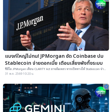
แบงก์ใหญ่ไม่ทน! JPMorgan ซัด Coinbase ปม
Stablecoin จ่ายดอกเบี้ย เตือนเสี่ยงพังทั้งระบบ
ซีอีโอ JPMorgan เตือน CLARITY Act อาจล้มเหลว หากเปิดทางให้ Stablecoin จ่าย
ผลตอบแทนคล้ายเงินฝาก โดยไม่อยู่ภายใต้กฎเกณฑ์เดียวกับธนาคาร
31 พ.ค. 2569 10:20 น.
star_border