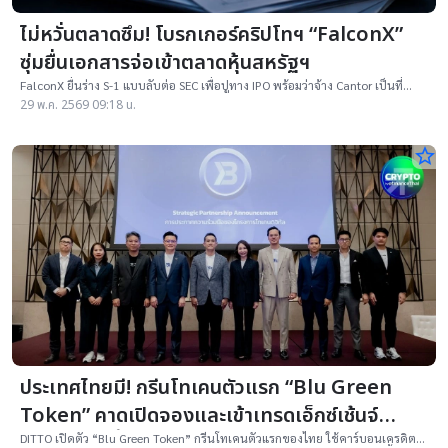
ไม่หวั่นตลาดซึม! โบรกเกอร์คริปโทฯ “FalconX”
ซุ่มยื่นเอกสารจ่อเข้าตลาดหุ้นสหรัฐฯ
FalconX ยื่นร่าง S-1 แบบลับต่อ SEC เพื่อปูทาง IPO พร้อมว่าจ้าง Cantor เป็นที่
ปรึกษา แต่แผนเข้าตลาดอาจรอถึงปลายปี หลังภาวะตลาดคริปโตยังผันผวน
29 พ.ค. 2569 09:18 น.
star_border
ประเทศไทยมี! กรีนโทเคนตัวแรก “Blu Green
Token” คาดเปิดจองและเข้าเทรดเอ็กซ์เช้นจ์
ภายใน Q3 นี้
DITTO เปิดตัว “Blu Green Token” กรีนโทเคนตัวแรกของไทย ใช้คาร์บอนเครดิต