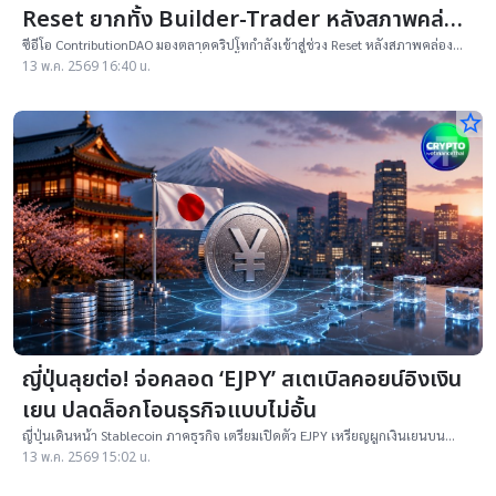
Reset ยากทั้ง Builder-Trader หลังสภาพคล่อง
ไหลไป AI
ซีอีโอ ContributionDAO มองตลาดคริปโทกำลังเข้าสู่ช่วง Reset หลังสภาพคล่อง
ไหลไป AI-หุ้นสหรัฐฯ และ DeFi เสี่ยงสูงขึ้น
13 พ.ค. 2569 16:40 น.
star_border
ญี่ปุ่นลุยต่อ! จ่อคลอด ‘EJPY’ สเตเบิลคอยน์อิงเงิน
เยน ปลดล็อกโอนธุรกิจแบบไม่อั้น
ญี่ปุ่นเดินหน้า Stablecoin ภาคธุรกิจ เตรียมเปิดตัว EJPY เหรียญผูกเงินเยนบน
Ethereum และ Japan Open Chain รองรับการชำระเงิน B2B และบริการ Web3
13 พ.ค. 2569 15:02 น.