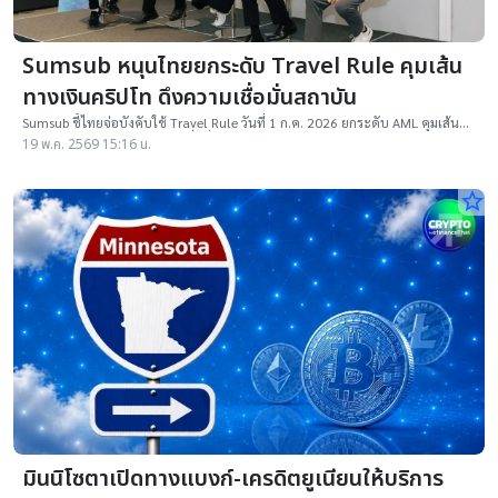
Sumsub หนุนไทยยกระดับ Travel Rule คุมเส้น
ทางเงินคริปโท ดึงความเชื่อมั่นสถาบัน
Sumsub ชี้ไทยจ่อบังคับใช้ Travel Rule วันที่ 1 ก.ค. 2026 ยกระดับ AML คุมเส้น
ทางเงินคริปโท และเพิ่มความเชื่อมั่นตลาด
19 พ.ค. 2569 15:16 น.
star_border
มินนิโซตาเปิดทางแบงก์-เครดิตยูเนียนให้บริการ