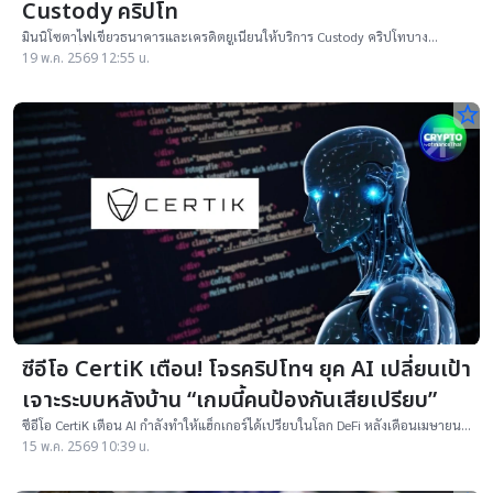
Custody คริปโท
มินนิโซตาไฟเขียวธนาคารและเครดิตยูเนียนให้บริการ Custody คริปโทบาง
ประเภท เริ่ม 1 ส.ค. หลังผู้ว่าการรัฐลงนาม HF 3709
19 พ.ค. 2569 12:55 น.
star_border
ซีอีโอ CertiK เตือน! โจรคริปโทฯ ยุค AI เปลี่ยนเป้า
เจาะระบบหลังบ้าน “เกมนี้คนป้องกันเสียเปรียบ”
ซีอีโอ CertiK เตือน AI กำลังทำให้แฮ็กเกอร์ได้เปรียบในโลก DeFi หลังเดือนเมษายน
เกิดเหตุโจมตีคริปโทฯ จนเสียหายกว่า 690 ล้านดอลลาร์
15 พ.ค. 2569 10:39 น.