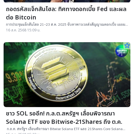
ถอดรหัสแจ็กสันโฮล: ทิศทางดอกเบี้ย Fed และผล
ต่อ Bitcoin
การประชุมแจ็กสันโฮล 21–23 ส.ค. 2025 จับตาพาวเวลส่งสัญญาณดอกเบี้ย เผยผล
สะเทือนต่อตลาดคริปโทฯ และการลงทุนใน Bitcoin
16 ส.ค. 2568 15:09 น.
star_border
ชาว SOL รออีก! ก.ล.ต.สหรัฐฯ เลื่อนพิจารณา
Solana ETF ของ Bitwise-21Shares ถึง ต.ค.
ก.ล.ต. สหรัฐฯ เลื่อนพิจารณา Bitwise Solana ETF และ 21Shares Core Solana
ETF ไป 16 ต.ค. 2025 ขอเวลาศึกษากฎเกณฑ์เพิ่ม