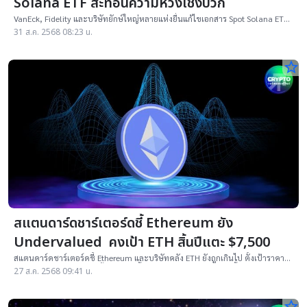
Solana ETF สะท้อนความหวังเชิงบวก
VanEck, Fidelity และบริษัทยักษ์ใหญ่หลายแห่งยื่นแก้ไขเอกสาร Spot Solana ETF
ต่อ SEC สหรัฐฯ สะท้อนความคืบหน้าเชิงบวก แม้ยังไม่มีการอนุมัติอย่างเป็นทางการ
31 ส.ค. 2568 08:23 น.
star_border
สแตนดาร์ดชาร์เตอร์ดชี้ Ethereum ยัง
Undervalued คงเป้า ETH สิ้นปีแตะ $7,500
สแตนดาร์ดชาร์เตอร์ดชี้ Ethereum และบริษัทคลัง ETH ยังถูกเกินไป ตั้งเป้าราคา
ETH แตะ $7,500 ภายในสิ้นปี พร้อมชี้การร่วงล่าสุดคือจังหวะเข้าซื้อ
27 ส.ค. 2568 09:41 น.
star_border