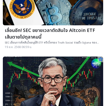
เลื่อนอีก! SEC ขยายเวลาตัดสินใจ Altcoin ETF
เส้นตายไปตุลาคมนี้
SEC เลื่อนการตัดสินใจอนุมัติ ETF คริปโทของ Truth Social รวมถึง Solana ของ
21Shares-Bitwise และ XRP ของ 21Shares ออกไปเป็นเดือนตุลาคมนี้
19 ส.ค. 2568 06:59 น.
star_border