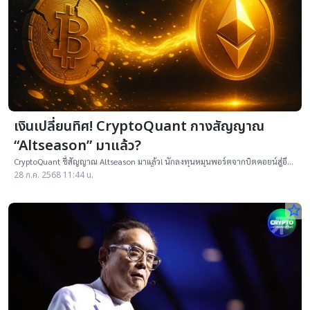
เงินเปลี่ยนทิศ! CryptoQuant กางสัญญาณ
“Altseason” มาแล้ว?
CryptoQuant ชี้สัญญาณ Altseason มาแล้ว! นักลงทุนหมุนพอร์ตจากบิตคอยน์สู่อี
เธอร์และอัลต์คอยน์ดัน ETH แซง BTC ครั้งแรกรอบปี
28 ก.ค. 2568 11:44 น.
star_border