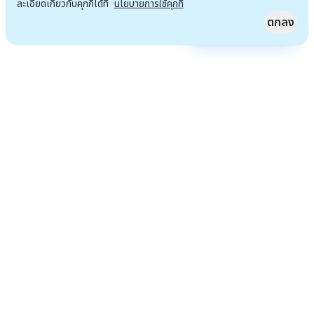
ละเอียดเกี่ยวกับคุกกี้ได้ที่
นโยบายการใช้คุกกี้
ตกลง
Quick Access
ไปหน้าแรก
เราจะไม่เพียงแต่นั่งรอโอกาส แต่เรามุ่งมั่น จะสร้างโอกาสที่ทำให้เราสังคมของเรา และทุกคน
ที่เราเกี่ยวข้องด้วยดีขึ้น
ข้อมูลติดต่อ
466 ถนนรัชดาภิเษก แขวงสามเสนนอก เขตห้วยขวาง กรุงเทพมหานคร 10310