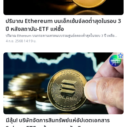
ปริมาณ Ethereum บนเอ็กเช้นจ์ลดต่ำสุดในรอบ 3
ปี หลังสถาบัน-ETF แห่ซื้อ
ปริมาณ Ethereum บนกระดานเทรดแบบรวมศูนย์ลดลงต่ำสุดในรอบ 3 ปี เหลือ
เพียง 17.4 ล้านเหรียญ หลัง ETF และบริษัทมหาชนแห่ถือ ETH เป็นสินทรัพย์สำรอง
4 ก.ย. 2568 14:19 น.
star_border
มีลุ้น! บริษัทจัดการสินทรัพย์แห่อัปเดตเอกสาร