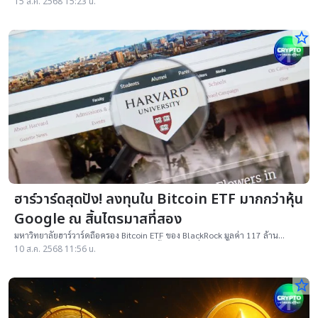
15 ส.ค. 2568 15:23 น.
star_border
ฮาร์วาร์ดสุดปัง! ลงทุนใน Bitcoin ETF มากกว่าหุ้น
Google ณ สิ้นไตรมาสที่สอง
มหาวิทยาลัยฮาร์วาร์ดถือครอง Bitcoin ETF ของ BlackRock มูลค่า 117 ล้าน
ดอลลาร์ แซงการลงทุนในหุ้น Google ณ สิ้นไตรมาสที่สอง
10 ส.ค. 2568 11:56 น.
star_border