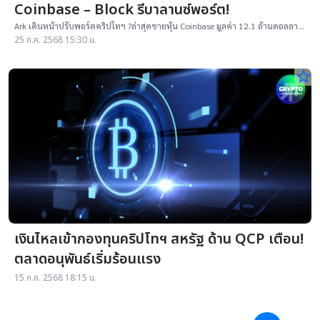
Coinbase – Block รีบาลานซ์พอร์ต!
Ark เดินหน้าปรับพอร์ตคริปโทฯ ?ล่าสุดขายหุ้น Coinbase มูลค่า 12.1 ล้านดอลลาร์
จาก 2 กองทุน ETF รีบาลานซ์พอร์ตลงทุนในหุ้นคริปโทฯ
25 ก.ค. 2568 15:30 น.
star_border
เงินไหลเข้ากองทุนคริปโทฯ สหรัฐ ด้าน QCP เตือน!
ตลาดอนุพันธ์เริ่มร้อนแรง
15 ก.ค. 2568 18:15 น.