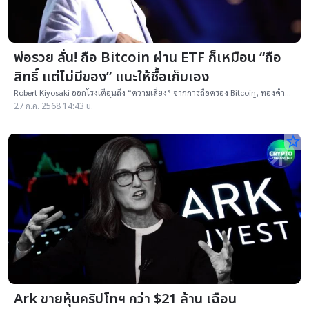
พ่อรวย ลั่น! ถือ Bitcoin ผ่าน ETF ก็เหมือน “ถือ
สิทธิ์ แต่ไม่มีของ” แนะให้ซื้อเก็บเอง
Robert Kiyosaki ออกโรงเตือนถึง “ความเสี่ยง” จากการถือครอง Bitcoin, ทองคำ
และโลหะเงิน ผ่าน ETF โดยชี้ว่า แม้ ETF จะช่วยให้การลงทุนเข้าถึงง่ายขึ้น แต่ผู้
27 ก.ค. 2568 14:43 น.
ลงทุนกลับไม่ได้ถือสินทรัพย์จริงในครอบครอง
star_border
Ark ขายหุ้นคริปโทฯ กว่า $21 ล้าน เฉือน