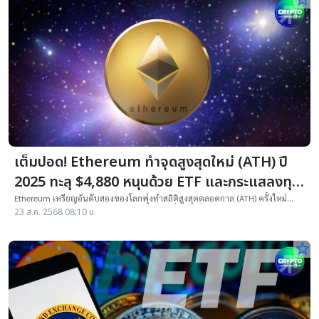
เต็มปอด! Ethereum ทำจุดสูงสุดใหม่ (ATH) ปี
2025 ทะลุ $4,880 หนุนด้วย ETF และกระแสลงทุน
สถาบัน
Ethereum เหรียญอันดับสองของโลกพุ่งทำสถิติสูงสุดตลอดกาล (ATH) ครั้งใหม่
4,887 ดอลลาร์ โค่นสถิติเดิม 4,868 ดอลลาร์ที่ทำไว้เมื่อ พ.ย. 2021
23 ส.ค. 2568 08:10 น.
star_border