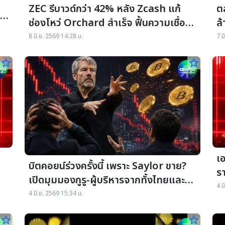
ZEC รีบาวด์กว่า 42% หลัง Zcash แก้
ต
ช่องโหว่ Orchard สำเร็จ ฟื้นความเชื่อ
ล
มั่น Privacy Coin
สั
8 มิ.ย. 2569 14:28 น.
7 ม
star_border
star_border
เ
บิตคอยน์ร่วงครั้งนี้ เพราะ Saylor ขาย?
ร
เปิดมุมมองกูรู-ผู้บริหารจากทั้งไทยและ
มิ
4 ม
ต่างประเทศ
4 มิ.ย. 2569 15:34 น.
star_border
star_border