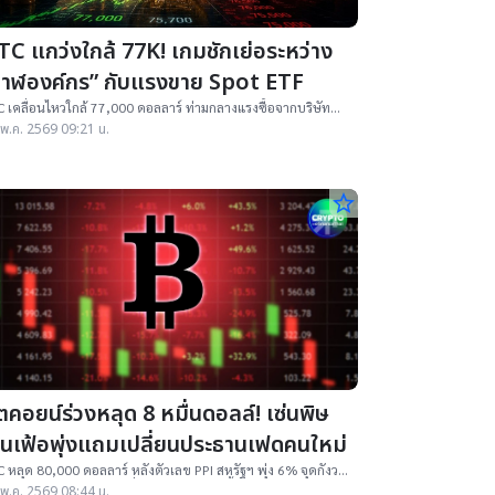
TC แกว่งใกล้ 77K! เกมชักเย่อระหว่าง
วาฬองค์กร” กับแรงขาย Spot ETF
 เคลื่อนไหวใกล้ 77,000 ดอลลาร์ ท่ามกลางแรงซื้อจากบริษัท
ชนรายใหญ่สวนทางเงินไหลออกจาก Spot Bitcoin ETF กว่า 1
พ.ค. 2569 09:21 น.
ล้านดอลลาร์
star_border
ตคอยน์ร่วงหลุด 8 หมื่นดอลล์! เซ่นพิษ
งินเฟ้อพุ่งแถมเปลี่ยนประธานเฟดคนใหม่
 หลุด 80,000 ดอลลาร์ หลังตัวเลข PPI สหรัฐฯ พุ่ง 6% จุดกังวล
นเฟ้อและความเป็นไปได้ที่ Fed จะลดดอกเบี้ยช้ากว่าคาด
พ.ค. 2569 08:44 น.