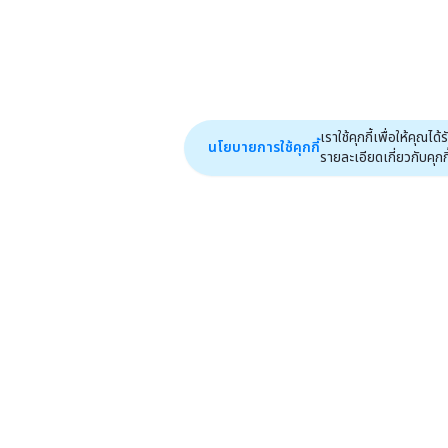
เราใช้คุกกี้เพื่อให้คุ
นโยบายการใช้คุกกี้
รายละเอียดเกี่ยวกับคุกกี้ไ
หน้าหลัก
ฟีเจอร์
ไปหน้าแรก
efinAI
ปฏิทิน
เราจะไม่เพียงแต่นั่งรอโอกาส แต่เรามุ่งมั่น