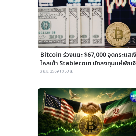
Bitcoin ร่วงแตะ $67,000 จุดกระแสเง
ไหลเข้า Stablecoin นักลงทุนแห่พักเง
ใน “ดอลลาร์ดิจิทัล”
3 มิ.ย. 2569 10:53 น.