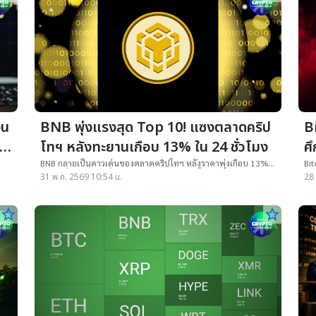
ิน
BNB พุ่งแรงสุด Top 10! แซงตลาดคริป
B
ิน
โทฯ หลังทะยานเกือบ 13% ใน 24 ชั่วโมง
ศ
พ
BNB กลายเป็นดาวเด่นของตลาดคริปโทฯ หลังราคาพุ่งเกือบ 13%
Bit
ใน 24 ชั่วโมง ขณะที่ Bitcoin และ Ethereum ฟื้นตัวเพียงเล็กน้อย
อร์
31 พ.ค. 2569 10:54 น.
28 
ภาย
star_border
star_border