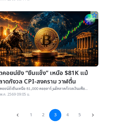
star_border
ตคอยน์ยัง “ยืนแข็ง” เหนือ $81K แม้
ลาดกังวล CPI-สงคราม วาฬตื่น
คอยน์ยังยืนเหนือ 81,000 ดอลลาร์ แม้ตลาดกังวลเงินเฟ้อ
ราม และ ETF ไหลออก ขณะที่แรงซื้อจากบริษัทมหาชนยังช่วย
พ.ค. 2569 09:05 น.
ุงตลาดคริปโทฯ
1
2
3
4
5