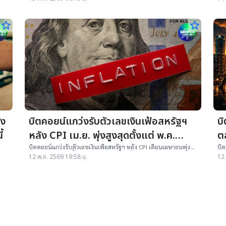
star_border
star_border
ัง
บิตคอยน์แกว่งรับตัวเลขเงินเฟ้อสหรัฐฯ
บิ
้
หลัง CPI เม.ย. พุ่งสูงสุดตั้งแต่ พ.ค.
ต
2023
บิตคอยน์แกว่งรับตัวเลขเงินเฟ้อสหรัฐฯ หลัง CPI เดือนเมษายนพุ่ง
บิต
ง
แตะ 3.8% สูงสุดตั้งแต่ พ.ค. 2023 ขณะที่ Core CPI สูงกว่าคาด
สงค
12 พ.ค. 2569 19:58 น.
12 
พย