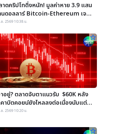
ลาดคริปโทดิ่งหนัก! มูลค่าหาย 3.9 แสน
้านดอลลาร์ Bitcoin-Ethereum เจอ
ปดาห์แย่สุดตั้งแต่ FTX ล่ม
ิ.ย. 2569 10:38 น.
star_border
อาอยู่? ตลาดจับตาแนวรับ $60K หลัง
าคาบิตคอยน์ยังไหลลงต่อเนื่องนับแต่ต้น
.ย.
ิ.ย. 2569 10:20 น.
star_border