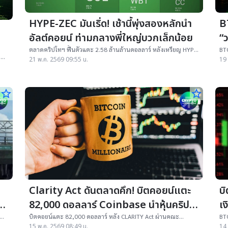
HYPE-ZEC มันเริ่ด! เช้านี้พุ่งสองหลักนำ
B
อัลต์คอยน์ ท่ามกลางพี่ใหญ่บวกเล็กน้อย
“
ตลาดคริปโทฯ ฟื้นตัวแตะ 2.58 ล้านล้านดอลลาร์ หลังเหรียญ HYPE
BTC
าน
ของ Hyperliquid พุ่งแรง จุดกระแสเงินไหลเข้า Altcoin แม้ ETF ยัง
เอก
21 พ.ค. 2569 09:55 น.
19 
เผชิญเงินไหลออก
พัน
star_border
star_border
Clarity Act ดันตลาดคึก! บิตคอยน์แตะ
บิ
ๆ
82,000 ดอลลาร์ Coinbase นำหุ้นคริป
เ
โทฯ พุ่งแรง
บิตคอยน์แตะ 82,000 ดอลลาร์ หลัง CLARITY Act ผ่านคณะ
BTC
กรรมาธิการวุฒิสภาสหรัฐฯ ดันหุ้น Coinbase และกลุ่ม AI พุ่งแรง
เงิ
15 พ.ค. 2569 08:49 น.
14 