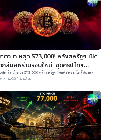
itcoin หลุด $73,000! หลังสหรัฐฯ เปิด
ึกถล่มอิหร่านรอบใหม่ ฉุดคริปโทฯ
อร์ตแตกเกือบพันล้านดอลล์
coin ร่วงต่ำกว่า $73,000 หลังสหรัฐฯ โจมตีอิหร่านใกล้ช่องแคบฮ
มุซ ส่งผลตลาดคริปโทฯ ถูกล้างพอร์ตเกือบ 1 พันล้านดอลลาร์
พ.ค. 2569 12:23 น.
ในวันเดียว
star_border