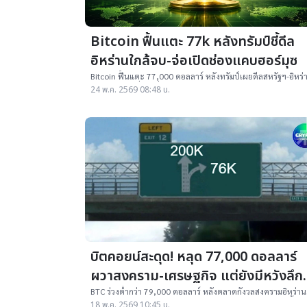
Bitcoin ฟื้นแตะ 77k หลังทรัมป์ชี้ดีล
อิหร่านใกล้จบ-จ่อเปิดช่องแคบฮอร์มุซ
Bitcoin ฟื้นแตะ 77,000 ดอลลาร์ หลังทรัมป์เผยดีลสหรัฐฯ-อิหร่
ใกล้จบ โดยหนึ่งในเงื่อนไขคือเปิดช่องแคบฮอร์มุซ
24 พ.ค. 2569 08:48 น.
บิตคอยน์สะดุด! หลุด 77,000 ดอลลาร์
ผวาสงคราม-เศรษฐกิจ แต่ยังมีหวังลึก
จากเงินไหลออกบอนด์
BTC ร่วงต่ำกว่า 79,000 ดอลลาร์ หลังตลาดกังวลสงครามอิหร่าน
เงินเฟ้อ และ Bond Yield พุ่ง แต่แรงขายในตลาดตราสารหนี้อาจ
18 พ.ค. 2569 10:45 น.