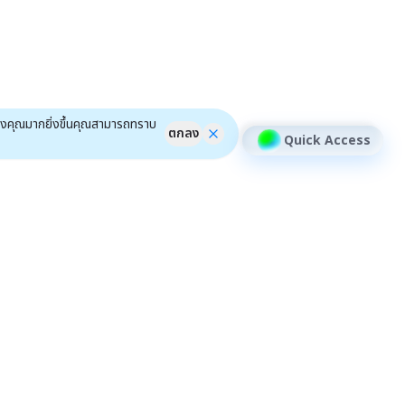
ของคุณมากยิ่งขึ้นคุณสามารถทราบ
ตกลง
Quick Access
้าหลักสินทรัพย์อื่นๆ
หุ้น DR
เครื่องมือ
ชุมชน
ข่าว DR
ฟีเจอร์
efin Connect
หุ้นรายต้ว
efin Event
efin Scan
ติวอินเวสเตอร์ ON TOUR "หาดใหญ่" 2026