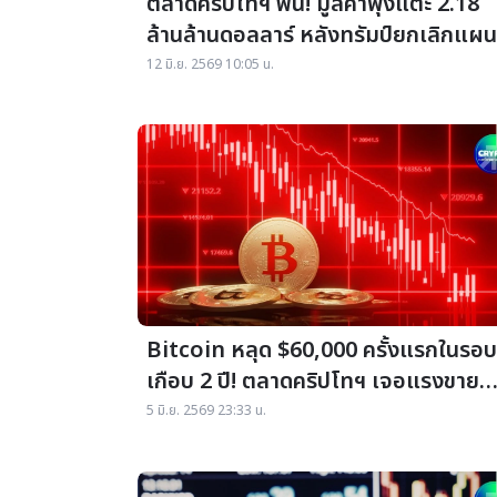
ตลาดคริปโทฯ ฟื้น! มูลค่าพุ่งแตะ 2.18
ล้านล้านดอลลาร์ หลังทรัมป์ยกเลิกแผน
โจมตีอิหร่าน
12 มิ.ย. 2569 10:05 น.
Bitcoin หลุด $60,000 ครั้งแรกในรอบ
เกือบ 2 ปี! ตลาดคริปโทฯ เจอแรงขาย
หนัก ล้างพอร์ตทะลุ $1.5 พันล้าน
5 มิ.ย. 2569 23:33 น.