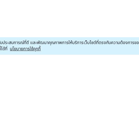
ณได้รับประสบการณ์ที่ดี และพัฒนาคุณภาพการให้บริการเว็บไซต์ที่ตรงกับความต้องการ
ด้ที่
นโยบายการใช้คุกกี้
หน้าหลักหุ้น
หน้าหลักคริปโต
หน
ข่าวหุ้น
ข่าวคริปโต
Economics
Bitcoin
ต่างประเทศ
Altcoins
Press Release
Crypto ETF