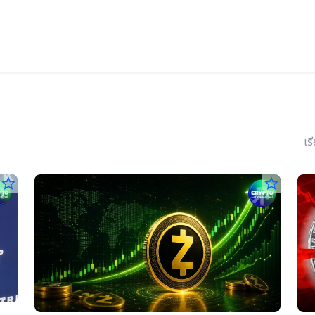
เร
star_border
star_border