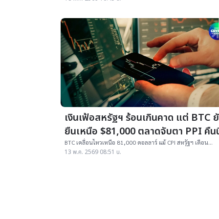
หนุน BTC ระยะกลาง
เงินเฟ้อสหรัฐฯ ร้อนเกินคาด แต่ BTC ย
ยืนเหนือ $81,000 ตลาดจับตา PPI คืนนี
BTC เคลื่อนไหวเหนือ 81,000 ดอลลาร์ แม้ CPI สหรัฐฯ เดือน
เมษายนพุ่ง 3.8% สูงกว่าคาด ตลาดจับตา PPI คืนนี้ ท่ามกลางแร
13 พ.ค. 2569 08:51 น.
กดดันต่อการลดดอกเบี้ย Fed