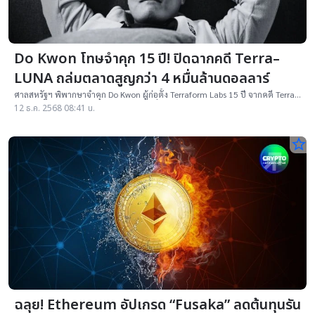
Do Kwon โทษจำคุก 15 ปี! ปิดฉากคดี Terra–
LUNA ถล่มตลาดสูญกว่า 4 หมื่นล้านดอลลาร์
ศาลสหรัฐฯ พิพากษาจำคุก Do Kwon ผู้ก่อตั้ง Terraform Labs 15 ปี จากคดี Terra–
LUNA ล่มถล่มตลาดคริปโทฯ สูญกว่า 4 หมื่นล้านดอลลาร์ในปี 2022
12 ธ.ค. 2568 08:41 น.
star_border
ฉลุย! Ethereum อัปเกรด “Fusaka” ลดต้นทุนรัน