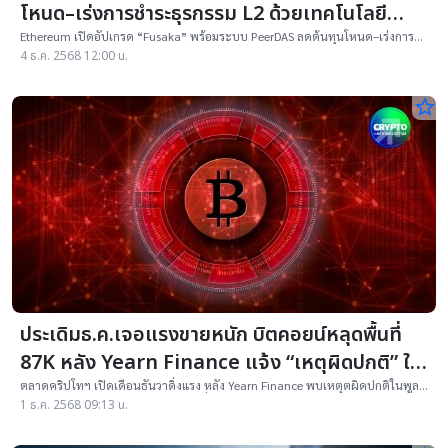
โหนด–เร่งการชำระธุรกรรม L2 ด้วยเทคโนโลยี
PeerDAS
Ethereum เปิดอัปเกรด “Fusaka” พร้อมระบบ PeerDAS ลดต้นทุนโหนด–เร่งการ
ชำระธุรกรรม L2 ก้าวสำคัญของโรดแมปเพิ่มประสิทธิภาพ Mainnet
4 ธ.ค. 2568 12:00 น.
star_border
ประเดิมธ.ค.เจอแรงขายหนัก บิตคอยน์หลุดพื้นที่
87K หลัง Yearn Finance แจ้ง “เหตุผิดปกติ” ใน
พูล yETH
ตลาดคริปโทฯ เปิดเดือนธันวาดิ่งแรง หลัง Yearn Finance พบเหตุตผิดปกติในพูล
yETH ทำให้ BTC–ETH ร่วงหนัก ขณะที่แรงขาย ETF สหรัฐยังไม่หยุด
1 ธ.ค. 2568 09:13 น.