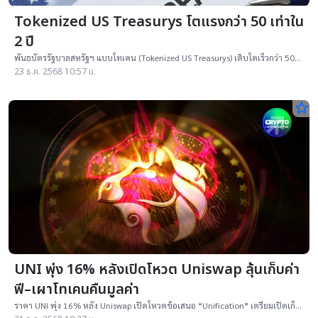
Tokenized US Treasurys โตแรงกว่า 50 เท่าใน
2 ปี
พันธบัตรรัฐบาลสหรัฐฯ แบบโทเคน (Tokenized US Treasurys) เติบโตเร็วกว่า 50
เท่าในไม่ถึง 2 ปี มูลค่าตลาดแตะเกือบ 7 พันล้านดอลลาร์
23 ธ.ค. 2568 10:57 น.
star_border
UNI พุ่ง 16% หลังเปิดโหวต Uniswap ลุ้นเก็บค่า
ฟี–เผาโทเคนคืนมูลค่า
ราคา UNI พุ่ง 16% หลัง Uniswap เปิดโหวตข้อเสนอ “Unification” เตรียมเปิดเก็บ
protocol fees นำไปเผาโทเคน ลดอุปทาน