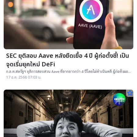
SEC ยุติสอบ Aave หลังยืดเยื้อ 4 ปี ผู้ก่อตั้งชี้! เป็น
จุดเริ่มยุคใหม่ DeFi
ก.ล.ต.สหรัฐฯ ยุติการสอบสวน Aave ที่ลากยาวกว่า 4 ปีโดยไม่ดำเนินคดี ผู้ก่อตั้งมอง
เป็นสัญญาณบวกและจุดเริ่มต้นยุคใหม่ของ DeFi
17 ธ.ค. 2568 07:03 น.
star_border