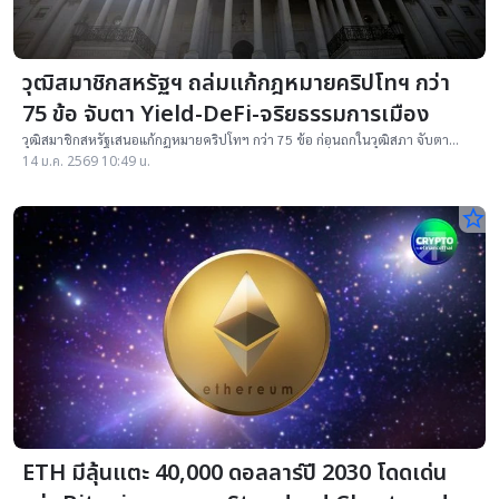
วุฒิสมาชิกสหรัฐฯ ถล่มแก้กฎหมายคริปโทฯ กว่า
75 ข้อ จับตา Yield-DeFi-จริยธรรมการเมือง
วุฒิสมาชิกสหรัฐเสนอแก้กฎหมายคริปโทฯ กว่า 75 ข้อ ก่อนถกในวุฒิสภา จับตา
Stablecoin Yield, DeFi และประเด็นจริยธรรมการเมืองที่ยังหาข้อสรุปไม่ได้
14 ม.ค. 2569 10:49 น.
star_border
ETH มีลุ้นแตะ 40,000 ดอลลาร์ปี 2030 โดดเด่น