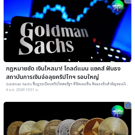
กฎหมายชัด เงินไหลมา! โกลด์แมน แซคส์ ฟันธง
สถาบันการเงินจ่อลุยคริปโทฯ รอบใหญ่
Goldman Sachs ชี้กฎระเบียบคริปโทสหรัฐฯ ที่ชัดเจนขึ้น คือแรงขับสำคัญของเงิน
ทุนสถาบัน พร้อมมองปี 2026 เป็นจุดเปลี่ยน Tokenization และ DeFi
6 ม.ค. 2569 10:51 น.
star_border