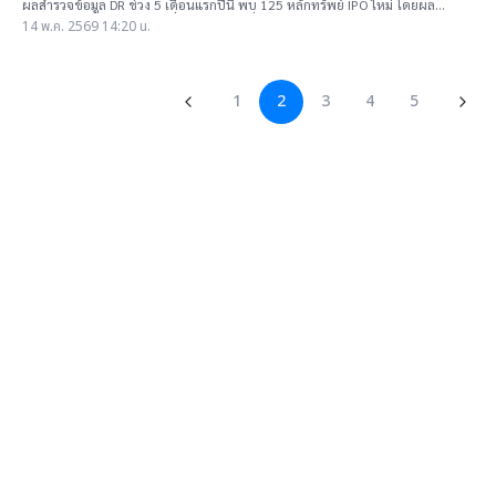
ผลสำรวจข้อมูล DR ช่วง 5 เดือนแรกปีนี้ พบ 125 หลักทรัพย์ IPO ใหม่ โดยผล
ตอบแทนส่วนใหญ่"บวก"เฉลี่ย 24% ขณะที่มีถึง 26 หลักทรัพย์
14 พ.ค. 2569 14:20 น.
1
2
3
4
5