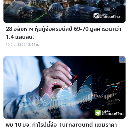
28 อสังหาฯ หุ้นกู้จ่อครบดีลปี 69-70 มูลค่ารวมกว่า
1.4 แสนลบ.
15 มิ.ย. 2569 13:44 น.
star_border
พบ 10 บจ. กำไรปีนี้จ่อ Turnaround แถมราคา