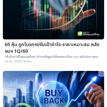
65 หุ้น ถูกโบรกฯปรับเป้ากำไร-ราคาเหมาะสม หลัง
งบฯ 1Q/69
“สำนักข่าวอีไฟแนนซ์ไทย” สำรวจข้อมูลบริษัทจดทะเบียน (บจ.) หลังประกาศงบ
การเงินไตรมาส 1/69 (1Q/69) เสร็จสิ้น พบ 65 บริษัท จาก 15 กลุ่มอุตสาหกรรม
25 พ.ค. 2569 14:44 น.
star_border