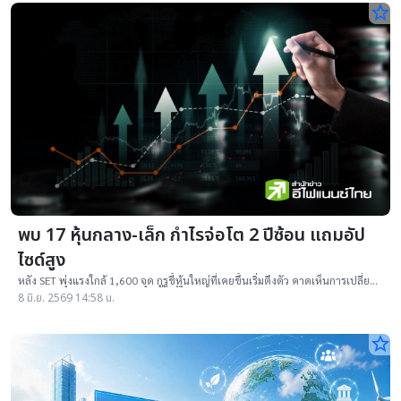
star_border
พบ 17 หุ้นกลาง-เล็ก กำไรจ่อโต 2 ปีซ้อน แถมอัป
ไซด์สูง
หลัง SET พุ่งแรงใกล้ 1,600 จุด กูรูชี้หุ้นใหญ่ที่เคยขึ้นเริ่มตึงตัว คาดเห็นการเปลี่ยน
กลุ่มเล่นไปสู่หุ้นขนาดกลาง-เล็กมากขึ้น
8 มิ.ย. 2569 14:58 น.
star_border