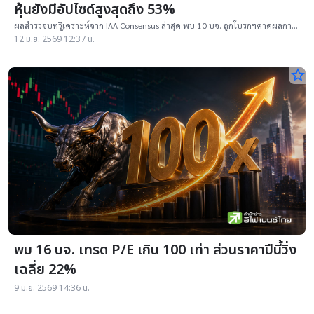
หุ้นยังมีอัปไซด์สูงสุดถึง 53%
ผลสำรวจบทวิเคราะห์จาก IAA Consensus ล่าสุด พบ 10 บจ. ถูกโบรกฯคาดผลการ
ดำเนินงานปีนี้ มีแนวโน้มพลิกกลับมารายงานกำไรได้ หลังปีก่อนต้องเผชิญภาวะ
12 มิ.ย. 2569 12:37 น.
star_border
พบ 16 บจ. เทรด P/E เกิน 100 เท่า ส่วนราคาปีนี้วิ่ง
เฉลี่ย 22%
9 มิ.ย. 2569 14:36 น.