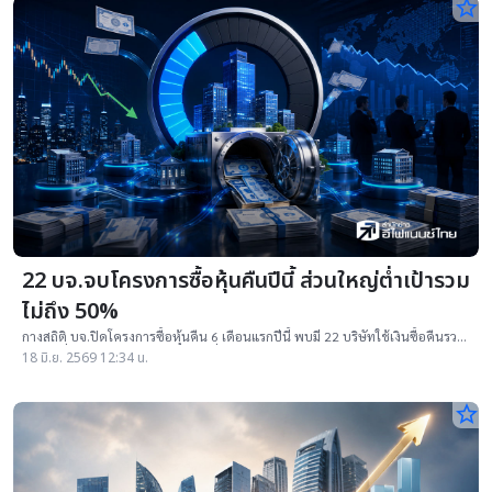
star_border
22 บจ.จบโครงการซื้อหุ้นคืนปีนี้ ส่วนใหญ่ต่ำเป้ารวม
ไม่ถึง 50%
กางสถิติ บจ.ปิดโครงการซื้อหุ้นคืน 6 เดือนแรกปีนี้ พบมี 22 บริษัทใช้เงินซื้อคืนรวม
2.55 หมื่นล้านบาท จากเป้า 5.34 หมื่นล้านบาท มีเพียง 3 บจ.
18 มิ.ย. 2569 12:34 น.
star_border