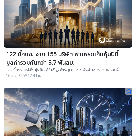
122 บิ๊กบจ. จาก 155 บริษัท พาเหรดเก็บหุ้นปีนี้
มูลค่ารวมกันกว่า 5.7 พันลบ.
122 บิ๊กบจ. แห่เก็บหุ้นตั้งแต่ต้นปีมูลค่ารวมกว่า 5.7 พันล้านบาท "ปรมาภรณ์
ปราสาททองโอสถ" จาก "BDMS" ควักเงินซื้อสูงสุดถึง 2.1 พันล้านบาท
16 มิ.ย. 2569 12:44 น.
star_border