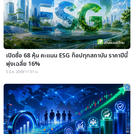
เปิดชื่อ 68 หุ้น คะแนน ESG ท็อปทุกสถาบัน ราคาปีนี้
พุ่งเฉลี่ย 16%
5 มิ.ย. 2569 11:51 น.
star_border