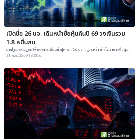
เปิดชื่อ 26 บจ. เดินหน้าซื้อหุ้นคืนปี 69 วงเงินรวม
1.8 หมื่นลบ.
ผลสำรวจข้อมูลบริษัทจดทะเบียนล่าสุด พบ 26 บจ. อยู่ระหว่างทำโครงการซื้อหุ้น
คืน ตั้งงบรวมกัน 1.8 หมื่นล้านบาท ส่วนใหญ่เป็นหุ้นในกระดาน SET
21 พ.ค. 2569 13:00 น.
star_border