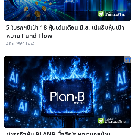
5 โบรกฯชี้เป้า 18 หุ้นเด่นเดือน มิ.ย. เน้นธีมหุ้นเป้า
หมาย Fund Flow
4 มิ.ย. 2569 14:42 น.
star_border
ผ่าธุรกิจหุ้น PLANB บิ๊กสื่อโฆษณานอกบ้าน