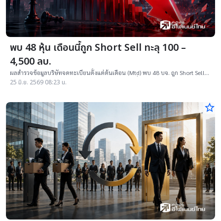
พบ 48 หุ้น เดือนนี้ถูก Short Sell ทะลุ 100 –
4,500 ลบ.
ผลสำรวจข้อมูลบริษัทจดทะเบียนตั้งแต่ต้นเดือน (Mtd) พบ 48 บจ. ถูก Short Sell
คิดเป็นมูลค่า 100 - 4,500 ล้านบาท โดยมี 9 บริษัท ที่ถูกขายชอร์ต
25 มิ.ย. 2569 08:23 น.
star_border