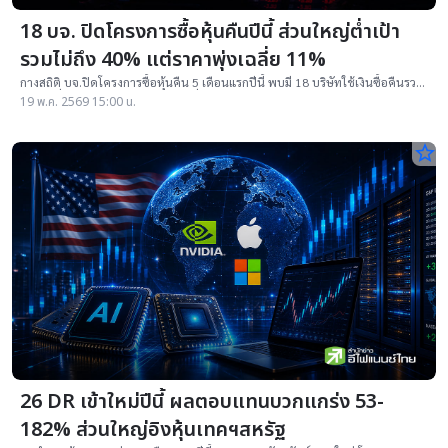
18 บจ. ปิดโครงการซื้อหุ้นคืนปีนี้ ส่วนใหญ่ต่ำเป้า
รวมไม่ถึง 40% แต่ราคาพุ่งเฉลี่ย 11%
กางสถิติ บจ.ปิดโครงการซื้อหุ้นคืน 5 เดือนแรกปีนี้ พบมี 18 บริษัทใช้เงินซื้อคืนรวม
1.48 หมื่นล้านบาท จากเป้า 3.76 หมื่นล้านบาท
19 พ.ค. 2569 15:00 น.
star_border
26 DR เข้าใหม่ปีนี้ ผลตอบแทนบวกแกร่ง 53-
182% ส่วนใหญ่อิงหุ้นเทคฯสหรัฐ