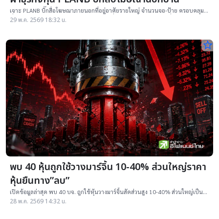
เจาะ PLANB บิ๊กสื่อโฆษณาภายนอกที่อยู่อาศัยรายใหญ่ จำนวนจอ-ป้าย ครอบคลุม
ทั่วประเทศ ล่าสุดมาร์เก็ตแคปแตะ 1.92 หมื่นล้านบาท กำไรโตต่อเนื่อง
29 พ.ค. 2569 18:32 น.
star_border
พบ 40 หุ้นถูกใช้วางมาร์จิ้น 10-40% ส่วนใหญ่ราคา
หุ้นยืนทาง”ลบ”
เปิดข้อมูลล่าสุด พบ 40 บจ. ถูกใช้หุ้นวางมาร์จิ้นสัดส่วนสูง 10-40% ส่วนใหญ่เป็น
หุ้นขนาดกลาง กลุ่มอสังหาฯติดโผเพียบ
28 พ.ค. 2569 14:32 น.