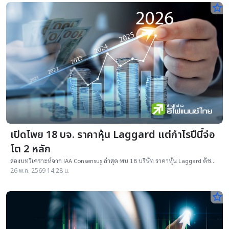
star_border
เปิดโพย 18 บจ. ราคาหุ้น Laggard แต่กำไรปีนี้จ่อ
โต 2 หลัก
ส่องบทวิเคราะห์จาก IAA Consensus ล่าสุด พบ 18 บริษัท ราคาหุ้น Laggard ดัชนี
หุ้นไทย แต่ถูกโบรกเกอร์คาดกำไรปีนี้โตแรง 10 - 239%
26 พ.ค. 2569 14:28 น.
star_border