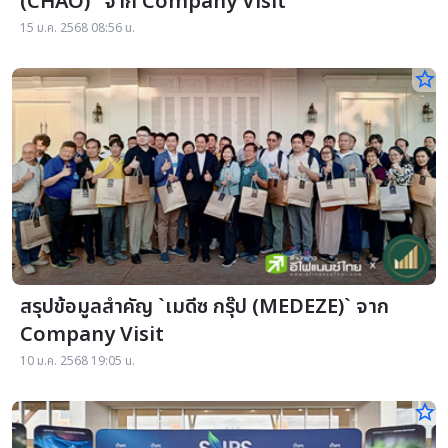
(CHAO)" จาก Company Visit
15 ม.ค. 2568 08:56 น.
star_border
สรุปข้อมูลสำคัญ `เมดีซ กรุ๊ป (MEDEZE)` จาก
Company Visit
10 ม.ค. 2568 19:05 น.
star_border