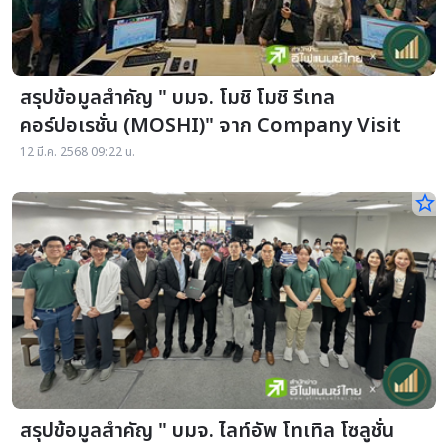
สรุปข้อมูลสำคัญ " บมจ. โมชิ โมชิ รีเทล
คอร์ปอเรชั่น (MOSHI)" จาก Company Visit
12 มี.ค. 2568 09:22 น.
star_border
สรุปข้อมูลสำคัญ " บมจ. ไลท์อัพ โทเทิล โซลูชั่น