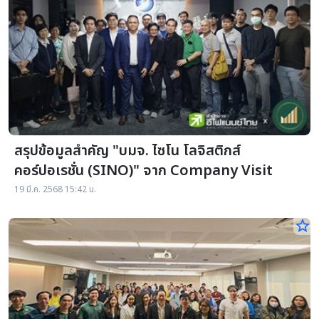
สรุปข้อมูลสำคัญ "บมจ. ไซโน โลจิสติกส์
คอร์ปอเรชั่น (SINO)" จาก Company Visit
19 มี.ค. 2568 15:42 น.
star_border