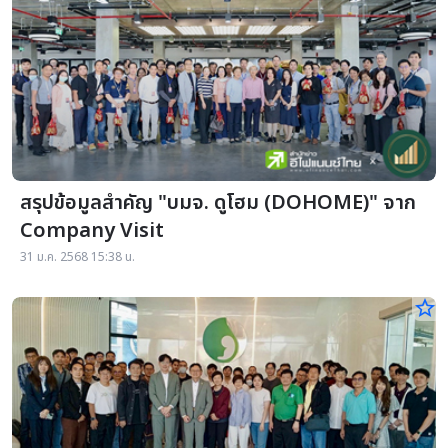
สรุปข้อมูลสำคัญ "บมจ. ดูโฮม (DOHOME)" จาก
Company Visit
31 ม.ค. 2568 15:38 น.
star_border