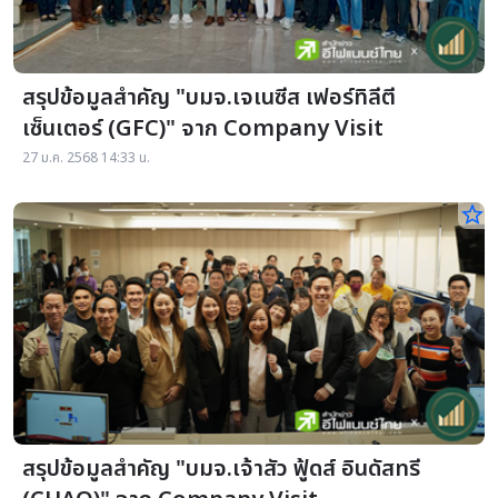
สรุปข้อมูลสำคัญ "บมจ.เจเนซีส เฟอร์ทิลีตี
เซ็นเตอร์ (GFC)" จาก Company Visit
27 ม.ค. 2568 14:33 น.
star_border
สรุปข้อมูลสำคัญ "บมจ.เจ้าสัว ฟู้ดส์ อินดัสทรี