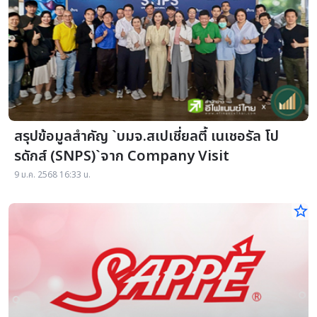
สรุปข้อมูลสำคัญ `บมจ.สเปเชี่ยลตี้ เนเชอรัล โป
รดักส์ (SNPS)`จาก Company Visit
9 ม.ค. 2568 16:33 น.
star_border