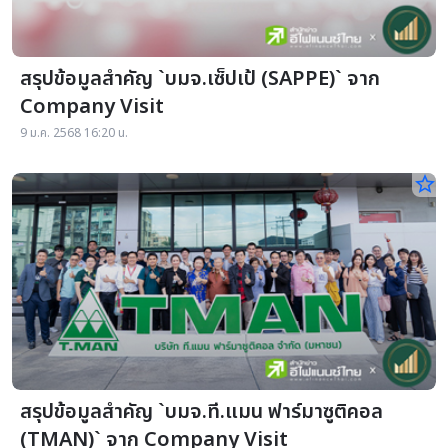
สรุปข้อมูลสำคัญ `บมจ.เซ็ปเป้ (SAPPE)` จาก
Company Visit
9 ม.ค. 2568 16:20 น.
star_border
สรุปข้อมูลสำคัญ `บมจ.ที.แมน ฟาร์มาซูติคอล
(TMAN)` จาก Company Visit