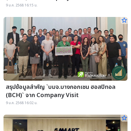
9 ม.ค. 2568 16:15 น.
star_border
สรุปข้อมูลสำคัญ `บมจ.บางกอกเชน ฮอสปิทอล
(BCH)` จาก Company Visit
9 ม.ค. 2568 16:02 น.
star_border