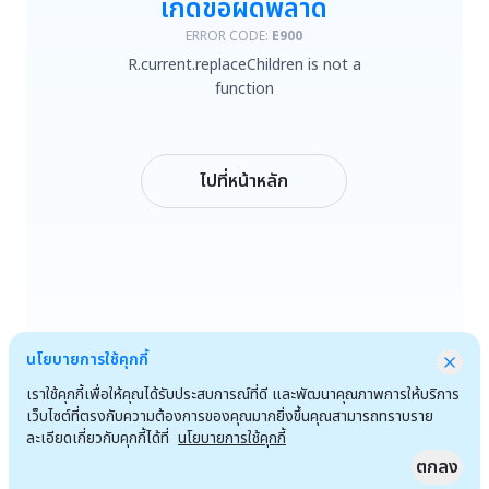
เกิดข้อผิดพลาด
R.current.replaceChildren is not a function
ERROR CODE:
E900
R.current.replaceChildren is not a
ลองใหม่
function
กลับหน้าหลัก
ไปที่หน้าหลัก
นโยบายการใช้คุกกี้
เราใช้คุกกี้เพื่อให้คุณได้รับประสบการณ์ที่ดี และพัฒนาคุณภาพการให้บริการ
เว็บไซต์ที่ตรงกับความต้องการของคุณมากยิ่งขึ้นคุณสามารถทราบราย
ละเอียดเกี่ยวกับคุกกี้ได้ที่
นโยบายการใช้คุกกี้
ตกลง