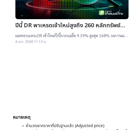
ปีนี้ DR พาเหรดเข้าใหม่สูงถึง 260 หลักทรัพย์
ผลตอบแทนบวกเฉลี่ย 9% สูงสุด 168%
ผลตอบแทน DR เข้าใหม่ปีนี้บวกเฉลี่ย 9.39% สูงสุด 168% วงการเผย
สาเหตุออกใหม่จำนวนมาก เป็นไปตามความต้องการลงทุนหุ้นเทคฯสูง
6 ส.ค. 2569 11:13 น.
ชี้นักลงทุนรับ
หมายเหตุ
คำนวณจากราคาที่ปรับฐานแล้ว (Adjusted price)