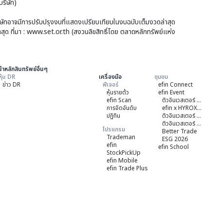
ริษัท)
บริษัทอาจมีการปรับปรุงงบที่แสดงเปรียบเทียบในงบฉบับเต็มงวดล่าสุด
าสุด ที่มา : www.set.or.th (สงวนลิขสิทธิ์โดย ตลาดหลักทรัพย์แห่ง
้าหลักสินทรัพย์อื่นๆ
หุ้น DR
เครื่องมือ
ชุมชน
ข่าว DR
ฟีเจอร์
efin Connect
หุ้นรายต้ว
efin Event
efin Scan
ติวอินเวสเตอร์ ON TOUR "หาดใหญ่" 2026
การจัดอันดับ
efin x HYROX Training Class
ปฏิทิน
ติวอินเวสเตอร์ ON TOUR "ชลบุรี" 2026
ติวอินเวสเตอร์ ON TOUR “เชียงใหม่” 2026
โปรแกรม
Better Trade
Trademan
ESG 2026
efin
efin School
StockPickUp
efin Mobile
efin Trade Plus