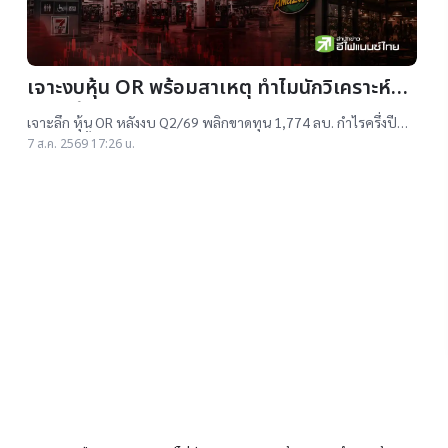
เจาะงบหุ้น OR พร้อมสาเหตุ ทำไมนักวิเคราะห์ยัง
แนะ “ซื้อ”-“ถือ”
เจาะลึก หุ้น OR หลังงบ Q2/69 พลิกขาดทุน 1,774 ลบ. กำไรครึ่งปี
แรกต่ำสุดตั้งแต่เข้าตลาดฯ แม้ราคาเทรดต่ำ IPO แต่ 14 โบรกฯ ยังแนะ
7 ส.ค. 2569 17:26 น.
"ซื้อ-ถือ" ยีลด์ปันผลสูง 4.32%