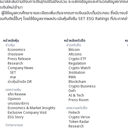
มาสสะสมตามปีงบการเงิน(กรณีไม่มีงบรวม จะแสดงข้อมูลและคำนวณข้อมูลจากงบบ
เงินใหม่เข้ามา
ๆ ผู้ใช้ข้อมูลควรศึกษารายละเอียดเพิ่มเติมจากงบการเงินฉบับเต็มประกอบ ซึ่งมีบาง
ับดัชนี้อื่นๆ โดยใช้ข้อมูลจากผลประเมินหุ้นยั่งยืน SET ESG Ratings ที่ประกาศล่
หน้าหลักหุ้น
หน้าหลักคริปโต
หน
ข่าวหุ้น
ข่าวคริปโต
Economics
Bitcoin
ต่างประเทศ
Altcoins
Press Release
Crypto ETF
Research
Regulation
Company News
Crypto Watch
SET
Institution
mai
RWA
ข่าวหุ้นอ้างอิง DR
Blockchain
Crypto Business
บทความหุ้น
DeFi
efin Review
AI & Tech
Opinion
Press Room
บทบรรณาธิการ
Economics & Market Insights
บทความคริปโต
Exclusive Company Visit
Fintech
ESG Story
Crypto Verse
Token Radar
Interview
Research