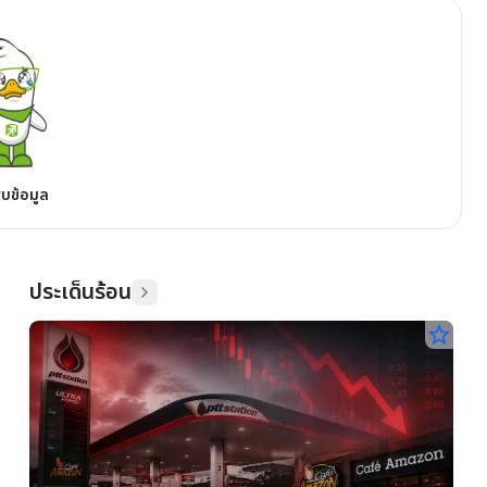
พบข้อมูล
ประเด็นร้อน
star_border