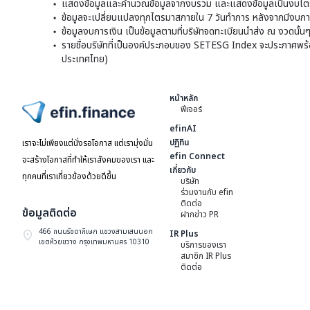
แสดงข้อมูลและคำนวณข้อมูลจากงบรวม และแสดงข้อมูลเป็นงบไตร
ข้อมูลจะเปลี่ยนแปลงทุกไตรมาสภายใน 7 วันทำการ หลังจากมีงบการ
ข้อมูลงบการเงิน เป็นข้อมูลตามที่บริษัทจดทะเบียนนำส่ง ณ งวดนั้น
รายชื่อบริษัทที่เป็นองค์ประกอบของ SETESG Index จะประกาศพร้อมก
ประเทศไทย)
หน้าหลัก
ฟีเจอร์
ไปหน้าแรก
efinAI
ปฏิทิน
เราจะไม่เพียงแต่นั่งรอโอกาส แต่เรามุ่งมั่น
efin Connect
จะสร้างโอกาสที่ทำให้เราสังคมของเรา และ
เกี่ยวกับ
ทุกคนที่เราเกี่ยวข้องด้วยดีขึ้น
บริษัท
ร่วมงานกับ efin
ติดต่อ
ข้อมูลติดต่อ
ฝากข่าว PR
466 ถนนรัชดาภิเษก แขวงสามเสนนอก
IR Plus
เขตห้วยขวาง กรุงเทพมหานคร 10310
บริการของเรา
สมาชิก IR Plus
ติดต่อ