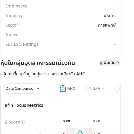
Employees
-
Industry
บริการ
Sector
การแพทย์
Index
-
SET ESG Ratings
-
หุ้นในกลุ่มอุตสาหกรรมเดียวกัน
ดูเพิ่มเติม
ดูหุ้นเด่นอื่น ๆ ที่อยู่ใน
กลุ่มอุตสาหกรรมเดียวกัน
AHC
มูลทางเทคนิค
สิทธิประโยชน์
แบบรายงาน
Data Comparison
AHC
LPH
NKT
ไตรมาส 1/2
ไตรมาส
efin Focus Metrics
efin Focus Metrics
1/2569
Z-Score
5.98
3.62
2.80
i
xxx
xxx
xxx
Z-Score
EV/EBITDA
Z-Score
i
i
i
Monitor C-Score
0.00
0.00
0.00
i