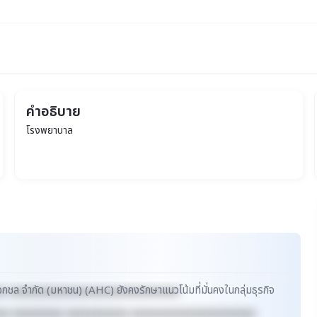
คำอธิบาย
โรงพยาบาล
อกชล จำกัด (มหาชน) (AHC) ยังคงรักษาแนวโน้มที่มั่นคงในกลุ่มธุรกิจ
xx xxxxxxxxxxxxxxxxxxxxxxxxxxxxxx
xx xxxxxxxxx xxxxxxxxxxx xxxxxxxxxxxxxxxxxxxxxx