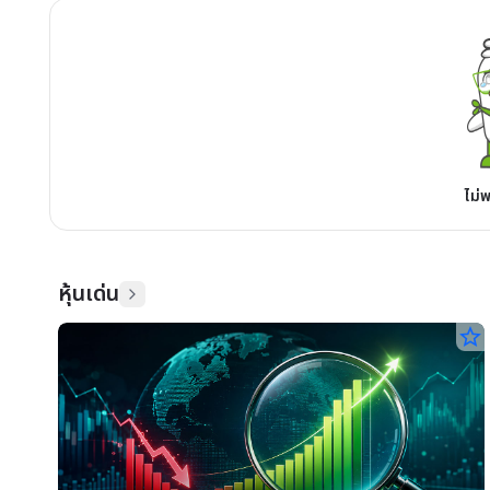
ไม่
หุ้นเด่น
star_border