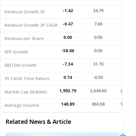
EPS Growth
-58.06
0.00
-86.34
-1.42
24.79
0.00
Revenue Growth 3Y
EBITDA Growth
-7.34
31.70
199.49
-0.47
7.66
0.00
Revenue Growth 3Y CAGR
5Y CAGR Total Return
0.74
-6.50
0.00
0.00
0.00
0.00
Revenue per Share
Market Cap (M.Bath)
1,993.79
2,649.60
2,214.9
Average Volume
148.89
-58.06
860.98
0.00
1,639.9
-86.34
EPS Growth
-7.34
31.70
199.49
EBITDA Growth
0.74
-6.50
0.00
5Y CAGR Total Return
1,993.79
2,649.60
2,214.9
Market Cap (M.Bath)
148.89
860.98
1,639.9
Average Volume
Related News & Article