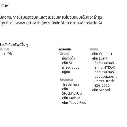
1.7
ทั้งห
ไตร
ริษัท)
พัน
29
ที่
ราย
ลบ.
ส่วน
บริษัทอาจมีการปรับปรุงงบที่แสดงเปรียบเทียบในงบฉบับเต็มงวดล่าสุด
1
ใหญ่
าสุด ที่มา : www.set.or.th (สงวนลิขสิทธิ์โดย ตลาดหลักทรัพย์แห่ง
7
สิ้น
คดี
สุด
วัน
้าหลักสินทรัพย์อื่นๆ
หุ้น DR
เครื่องมือ
ชุมชน
ที่
ข่าว DR
ฟีเจอร์
efin Connect
31
หุ้นรายต้ว
efin Event
efin Scan
ติวอินเวสเตอร์ ON TOUR "หาดใหญ่" 2026
มี.ค.
การจัดอันดับ
efin x HYROX Training Class
ปฏิทิน
ติวอินเวสเตอร์ ON TOUR "ชลบุรี" 2026
256
ติวอินเวสเตอร์ ON TOUR “เชียงใหม่” 2026
โปรแกรม
Better Trade
Trademan
ESG 2026
efin
efin School
StockPickUp
efin Mobile
efin Trade Plus