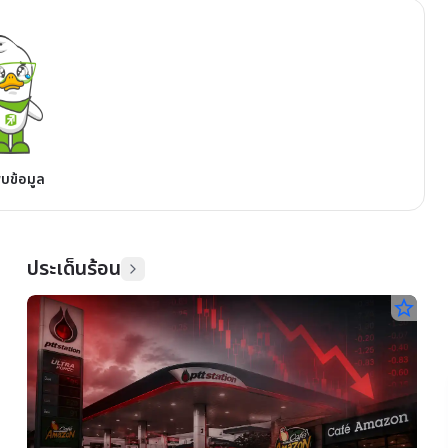
พบข้อมูล
ประเด็นร้อน
star_border