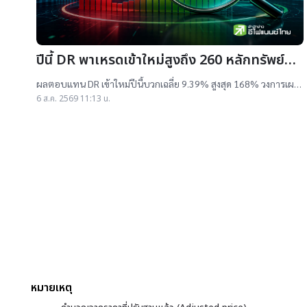
ปีนี้ DR พาเหรดเข้าใหม่สูงถึง 260 หลักทรัพย์
ผลตอบแทนบวกเฉลี่ย 9% สูงสุด 168%
ผลตอบแทน DR เข้าใหม่ปีนี้บวกเฉลี่ย 9.39% สูงสุด 168% วงการเผย
สาเหตุออกใหม่จำนวนมาก เป็นไปตามความต้องการลงทุนหุ้นเทคฯสูง
6 ส.ค. 2569 11:13 น.
ชี้นักลงทุนรับ
หมายเหตุ