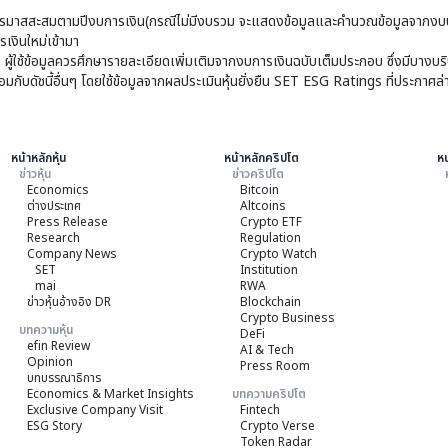
มาสสะสมตามปีงบการเงิน(กรณีไม่มีงบรวม จะแสดงข้อมูลและคำนวณข้อมูลจากงบบ
เงินใหม่เข้ามา
ๆ ผู้ใช้ข้อมูลควรศึกษารายละเอียดเพิ่มเติมจากงบการเงินฉบับเต็มประกอบ ซึ่งมีบาง
ับดัชนี้อื่นๆ โดยใช้ข้อมูลจากผลประเมินหุ้นยั่งยืน SET ESG Ratings ที่ประกาศล่
หน้าหลักหุ้น
หน้าหลักคริปโต
หน
ข่าวหุ้น
ข่าวคริปโต
Economics
Bitcoin
ต่างประเทศ
Altcoins
Press Release
Crypto ETF
Research
Regulation
Company News
Crypto Watch
SET
Institution
mai
RWA
ข่าวหุ้นอ้างอิง DR
Blockchain
Crypto Business
บทความหุ้น
DeFi
efin Review
AI & Tech
Opinion
Press Room
บทบรรณาธิการ
Economics & Market Insights
บทความคริปโต
Exclusive Company Visit
Fintech
ESG Story
Crypto Verse
Token Radar