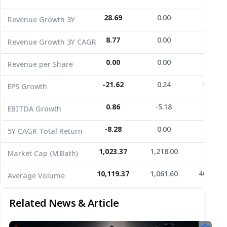
EPS Growth
-21.62
0.24
-169.00
28.69
0.00
-21.84
Revenue Growth 3Y
EBITDA Growth
0.86
-5.18
-96.43
8.77
0.00
-7.88
Revenue Growth 3Y CAGR
5Y CAGR Total Return
-8.28
0.00
-3.81
0.00
0.00
0.00
Revenue per Share
Market Cap (M.Bath)
1,023.37
1,218.00
676.11
Average Volume
10,119.37
-21.62
1,061.60
0.24
40,003.1
-169.00
EPS Growth
0.86
-5.18
-96.43
EBITDA Growth
-8.28
0.00
-3.81
5Y CAGR Total Return
1,023.37
1,218.00
676.11
Market Cap (M.Bath)
10,119.37
1,061.60
40,003.1
Average Volume
Related News & Article