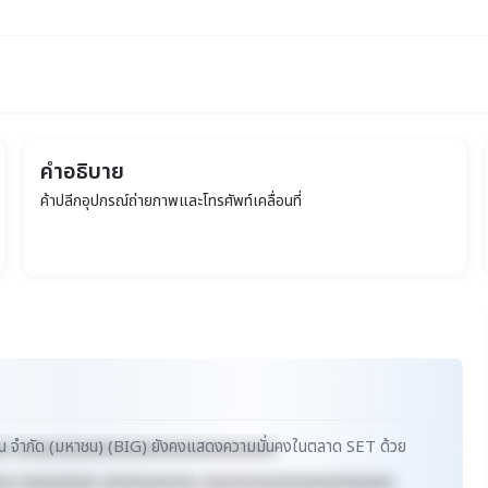
คำอธิบาย
ค้าปลีกอุปกรณ์ถ่ายภาพและโทรศัพท์เคลื่อนที่
)
เรชั่น จำกัด (มหาชน) (BIG) ยังคงแสดงความมั่นคงในตลาด SET ด้วย
xx xxxxxxxxxxxxxxxxxxxxxxxxxxxxxx
xx xxxxxxxxx xxxxxxxxxxx xxxxxxxxxxxxxxxxxxxxxx