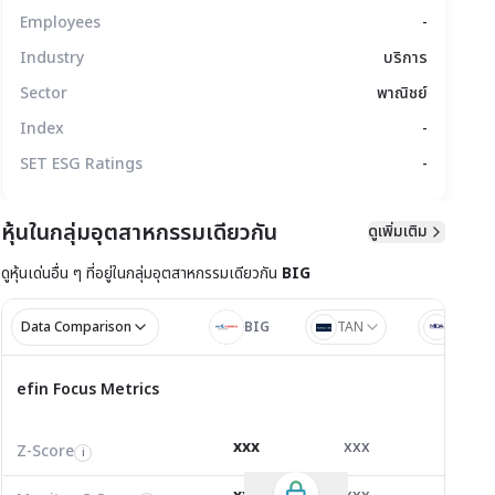
Employees
-
Industry
บริการ
Sector
พาณิชย์
Index
-
SET ESG Ratings
-
หุ้นในกลุ่มอุตสาหกรรมเดียวกัน
ดูเพิ่มเติม
ดูหุ้นเด่นอื่น ๆ ที่อยู่ใน
กลุ่มอุตสาหกรรมเดียวกัน
BIG
มูลทางเทคนิค
สิทธิประโยชน์
แบบรายงาน
Data Comparison
BIG
TAN
MIDA
ไตรมาส 1/2
ไตรมาส
efin Focus Metrics
efin Focus Metrics
1/2569
Z-Score
3.33
1.61
0.17
i
xxx
xxx
xxx
Z-Score
EV/EBITDA
Z-Score
i
i
i
Monitor C-Score
0.00
0.00
0.00
i