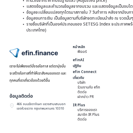
คำนวณจากราคาที่ปรับฐานแล้ว (Adjusted price)
แสดงข้อมูลและคำนวณข้อมูลจากงบรวม และแสดงข้อมูลเป็นงบไตร
ข้อมูลจะเปลี่ยนแปลงทุกไตรมาสภายใน 7 วันทำการ หลังจากมีงบการ
ข้อมูลงบการเงิน เป็นข้อมูลตามที่บริษัทจดทะเบียนนำส่ง ณ งวดนั้น
รายชื่อบริษัทที่เป็นองค์ประกอบของ SETESG Index จะประกาศพร้อมก
ประเทศไทย)
หน้าหลัก
ฟีเจอร์
ไปหน้าแรก
efinAI
ปฏิทิน
เราจะไม่เพียงแต่นั่งรอโอกาส แต่เรามุ่งมั่น
efin Connect
จะสร้างโอกาสที่ทำให้เราสังคมของเรา และ
เกี่ยวกับ
ทุกคนที่เราเกี่ยวข้องด้วยดีขึ้น
บริษัท
ร่วมงานกับ efin
ติดต่อ
ข้อมูลติดต่อ
ฝากข่าว PR
466 ถนนรัชดาภิเษก แขวงสามเสนนอก
IR Plus
เขตห้วยขวาง กรุงเทพมหานคร 10310
บริการของเรา
สมาชิก IR Plus
ติดต่อ