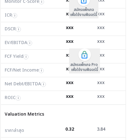
xxx
xxx
xxx
Monitor C-Score
FCF Yield
Monitor C-Score
i
i
i
ICR
17.54
6.47
0.96
i
สมัครแพ็คเกจ B
สมัครแพ็คเกจ B
สมัครแพ็กเกจ
xxx
xxx
xxx
ICR
FCF/Net Income
เพื่อใช้งานฟีเจอร์นี้
เพื่อใช้งานฟีเจอร์นี้
ICR
เพื่อใช้งานฟีเจอร์นี้
i
i
i
DSCR
0.51
0.42
0.00
i
xxx
xxx
xxx
DSCR
Net Debt/EBITDA
DSCR
i
i
i
EV/EBITDA
4.40
5.13
108,158.
i
xxx
xxx
xxx
ROIC
EV/EBITDA
FCF Yield
71.81
0.00
0.00
i
i
i
FCF/Net Income
7.97
0.00
0.00
xxx
xxx
xxx
i
FCF Yield
i
สมัครแพ็กเกจ Pro
Net Debt/EBITDA
1.09
1.84
0.00
i
xxx
xxx
xxx
FCF/Net Income
เพื่อใช้งานฟีเจอร์นี้
i
ROIC
5.42
3.33
0.00
i
xxx
xxx
xxx
Net Debt/EBITDA
i
Valuation Metrics
xxx
xxx
xxx
ROIC
i
ราคาล่าสุด
0.32
3.84
0.42
Valuation Metrics
P/E
35.24
31.23
0.00
0.32
3.84
0.42
ราคาล่าสุด
P/BV
0.55
0.76
0.23