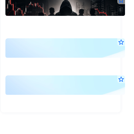
ก.ล
star_border
ดาบ
ก.ล.ต
6
หน้า
ปั่น
ก.ค.
ฟัน
2569
ปั่น
หุ้น-
11:3
หุ้น
น.
-
อิน
อิน
ไซด์
ไซด์
งบ
star_border
รวม
15
6
การ
แล้ว
พ.ค.
11
เดื
เงิน
2569
คดี
21:1
สั่ง
11
ไตร
น.
ปรับ
คดี
รวม
ที่
คำ
star_border
สูง
29
1/2
กว่า
15
อธิ
1.7
พ.ค.
ราย
(สอ
พัน
และ
2569
ล้าน
สั่ง
ทาน
18:3
บาท
วิเค
น.
ปรั
จาก
แล้ว
ของ
ผู้
รวม
ร่วม
ฝ่า
กระท
กว่า
ความ
จัด
ผิด