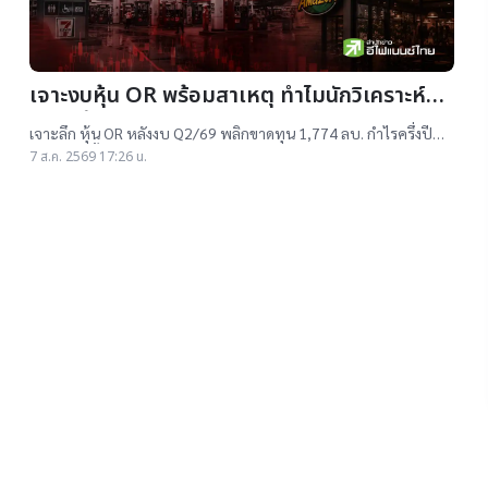
เจาะงบหุ้น OR พร้อมสาเหตุ ทำไมนักวิเคราะห์ยัง
แนะ “ซื้อ”-“ถือ”
เจาะลึก หุ้น OR หลังงบ Q2/69 พลิกขาดทุน 1,774 ลบ. กำไรครึ่งปี
แรกต่ำสุดตั้งแต่เข้าตลาดฯ แม้ราคาเทรดต่ำ IPO แต่ 14 โบรกฯ ยังแนะ
7 ส.ค. 2569 17:26 น.
"ซื้อ-ถือ" ยีลด์ปันผลสูง 4.32%