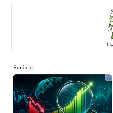
ไม่
หุ้นเด่น
star_border