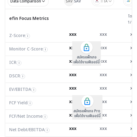
Data Comparison
SAV
SAV
TTA
AN
ไตรมาส 
ไตรม
efin Focus Metrics
efin Focus Metrics
1/25
Z-Score
7.38
1.42
3.2
i
xxx
xxx
xx
Z-Score
EV/EBITDA
Z-Score
i
i
i
Monitor C-Score
0.00
0.00
0.0
i
xxx
xxx
xx
Monitor C-Score
FCF Yield
Monitor C-Score
i
i
i
ICR
62.63
1.80
18.7
i
สมัครแพ็คเกจ B
สมัครแพ็คเกจ B
สมัครแพ็กเกจ
xxx
xxx
xx
ICR
FCF/Net Income
เพื่อใช้งานฟีเจอร์นี้
เพื่อใช้งานฟีเจอร์นี้
ICR
เพื่อใช้งานฟีเจอร์นี้
i
i
i
DSCR
83.24
0.00
1.2
i
xxx
xxx
xx
DSCR
Net Debt/EBITDA
DSCR
i
i
i
EV/EBITDA
9.34
781,948.00
5.6
i
xxx
xxx
xx
ROIC
EV/EBITDA
FCF Yield
8.82
10.79
0.0
i
i
i
FCF/Net Income
1.14
0.99
0.0
xxx
xxx
xx
i
FCF Yield
i
สมัครแพ็กเกจ Pro
Net Debt/EBITDA
0.00
0.00
-0.3
i
xxx
xxx
xx
FCF/Net Income
เพื่อใช้งานฟีเจอร์นี้
i
ROIC
304.99
0.00
7.8
i
xxx
xxx
xx
Net Debt/EBITDA
i