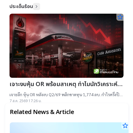
ประเด็นร้อน
star_border
เจาะงบหุ้น OR พร้อมสาเหตุ ทำไมนักวิเคราะห์
ยังแนะ “ซื้อ”-“ถือ”
เจาะลึก หุ้น OR หลังงบ Q2/69 พลิกขาดทุน 1,774 ลบ. กำไรครึ่งปี
แรกต่ำสุดตั้งแต่เข้าตลาดฯ แม้ราคาเทรดต่ำ IPO แต่ 14 โบรกฯ ยัง
7 ส.ค. 2569 17:26 น.
แนะ "ซื้อ-ถือ" ยีลด์ปันผลสูง 4.32%
Related News & Article
star_border
ส
7