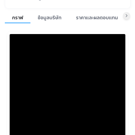
สรุปภาพรวมตลาด
กราฟ
ข้อมูลบริษัท
ราคาและผลตอบแทน
ข