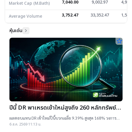
7,040.00
9,002.97
4,915
Market Cap (M.Bath)
3,752.47
33,352.47
1,550
Average Volume
หุ้นเด่น
star_border
ปีนี้ DR พาเหรดเข้าใหม่สูงถึง 260 หลักทรัพย์
ผลตอบแทนบวกเฉลี่ย 9% สูงสุด 168%
ผลตอบแทน DR เข้าใหม่ปีนี้บวกเฉลี่ย 9.39% สูงสุด 168% วงการ
เผยสาเหตุออกใหม่จำนวนมาก เป็นไปตามความต้องการลงทุนหุ้น
6 ส.ค. 2569 11:13 น.
เทคฯสูง ชี้นักลงทุนรับ