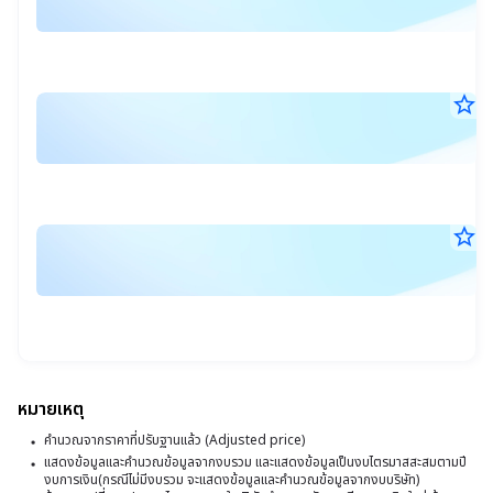
ผ
ส.ค
ก
25
17
ด
น.
ง
star_border
ก
ข
7
จ่
ส.ค
บ
เ
25
17
ไ
ร
น.
ที่
ก
star_border
ค
2
7
อ
(
ส.ค
แ
25
(
17
วิ
น.
ท
ข
แล
ฝ
หมายเหตุ
จ
คำนวณจากราคาที่ปรับฐานแล้ว (Adjusted price)
ไ
แสดงข้อมูลและคำนวณข้อมูลจากงบรวม และแสดงข้อมูลเป็นงบไตรมาสสะสมตามปี
งบการเงิน(กรณีไม่มีงบรวม จะแสดงข้อมูลและคำนวณข้อมูลจากงบบริษัท)
ที่