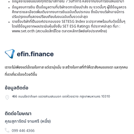
ข้อมูลจะเปลี่ยนแปลงทุกไตรมาสภายใน 7 วันทำการ หลังจากมีงบการเงินใหม่เข้ามา
2
ข้อมูลงบการเงิน เป็นข้อมูลตามที่บริษัทจดทะเบียนนำส่ง ณ งวดนั้นๆ ผู้ใช้ข้อมูลควร
ศึกษารายละเอียดเพิ่มเติมจากงบการเงินฉบับเต็มประกอบ ซึ่งมีบางบริษัทอาจมีการ
สิ
ปรับปรุงงบที่แสดงเปรียบเทียบในงบฉบับเต็มงวดล่าสุด
รายชื่อบริษัทที่เป็นองค์ประกอบของ SETESG Index จะประกาศพร้อมกับดัชนี้อื่นๆ
สุ
โดยใช้ข้อมูลจากผลประเมินหุ้นยั่งยืน SET ESG Ratings ที่ประกาศล่าสุด ที่มา :
วั
www.set.or.th (สงวนลิขสิทธิ์โดย ตลาดหลักทรัพย์แห่งประเทศไทย)
ที่
3
มิ
ไปหน้าแรก
2
เราจะไม่เพียงแต่นั่งรอโอกาส แต่เรามุ่งมั่น จะสร้างโอกาสที่ทำให้เราสังคมของเรา และทุกคน
ที่เราเกี่ยวข้องด้วยดีขึ้น
ข้อมูลติดต่อ
466 ถนนรัชดาภิเษก แขวงสามเสนนอก เขตห้วยขวาง กรุงเทพมหานคร 10310
ติดต่อโฆษณา
คุณสุภารัตน์ งามศรี (หนึ่ง)
099 446 4366