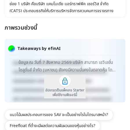
ย่อย 1 บริษัท คือบริษัท แคมโบเดีย แอร์ทราฟฟิค เซอร์วิส จํากัด
(CATS) ประกอบธุรกิจให้บริการบริหารจัดการควบคุมการจราจรทาง
อากาศทั่วน่านฟ้าประเทศกัมพูชาเพียงผู้เดียว
ภาพรวมช่วงนี้
xxxxxxxxxxxxxxxxxxxxxxx xxxxxxxxxxxxxxxxxxx
xxxxx xxxxxxxxxxxxxxxxxxxxxxxxxxxxxx
Takeaways by efinAI
xxxxxxxxxxxxxxxxxx xxxxxxxxxxxxxxx xxxxx
ข้อมูล ณ วันที่ 7 สิงหาคม 2569 บริษัท สามารถ เอวิเอชั่น
xxxxxxxxx xxxxxxxxx xxxxxxxxxxx
โซลูชั่นส์ จำกัด (มหาชน) ยังคงมีความมั่นคงในตลาดหุ้น โดย
xxxxxxxxxxxxxxxxxxxxxx xxxxxxxxxxxxxxxxxx
มีมูลค่าตลาดอยู่ที่ 7,424 ล้านบาท ซึ่ง...
xxxxxxxxxx xxxxxxxxxxxxx xxxxxxxxxx
xxxxxxxxxxxxxxxxxxxxxxxxxx xxxxxxxxxxxxxxx
อัปเกรดเป็นแพ็คเกจ Starter
เพื่อใช้งานฟีเจอร์นี้
xxx xxxxxxxxxxxxxxxxx xxxxxxxxxxxx xxxxxxxxx
xxxxxxxxxxx xxxxxxxx xxxxxxxxxxxxxxxxxxxxxxx
แนวโน้มผลประกอบการของ SAV จะเป็นอย่างไรในไตรมาสหน้า?
xxxxxxxxxxxxxxxxxxx xxxxx
xxxxxxxxxxxxxxxxxxxxxxxxxxxxxx
Freefloat ที่ต่ำจะมีผลต่อความผันผวนของหุ้นอย่างไร?