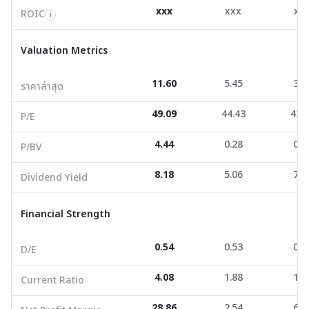
Valuation Metrics
xxx
xxx
xx
ROIC
i
ราคาล่าสุด
11.60
5.45
3.5
Valuation Metrics
P/E
49.09
44.43
43.3
11.60
5.45
3.5
ราคาล่าสุด
P/BV
4.44
0.28
0.6
49.09
44.43
43.
Dividend Yield
8.18
5.06
7.5
P/E
4.44
0.28
0.6
P/BV
Financial Strength
8.18
5.06
7.5
Dividend Yield
D/E
0.54
0.53
0.1
Current Ratio
4.08
1.88
1.5
Financial Strength
Net Profit Margin
28.86
2.54
6.9
0.54
0.53
0.1
D/E
ROE/ROA
1.11
0.89
0.8
4.08
1.88
1.5
Current Ratio
Growth Metrics
28.86
2.54
6.9