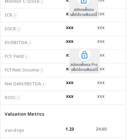
xxx
xxx
xxx
Monitor C-Score
FCF Yield
Monitor C-Score
i
i
i
ICR
1.50
1,053.14
102.61
i
สมัครแพ็คเกจ B
สมัครแพ็คเกจ B
สมัครแพ็กเกจ
xxx
xxx
xxx
ICR
FCF/Net Income
เพื่อใช้งานฟีเจอร์นี้
เพื่อใช้งานฟีเจอร์นี้
ICR
เพื่อใช้งานฟีเจอร์นี้
i
i
i
DSCR
0.66
0.00
12.57
i
xxx
xxx
xxx
DSCR
Net Debt/EBITDA
DSCR
i
i
i
EV/EBITDA
8.04
79,560.00
30.67
i
xxx
xxx
xxx
ROIC
EV/EBITDA
FCF Yield
0.00
16.87
0.00
i
i
i
FCF/Net Income
7.52
0.00
0.00
xxx
xxx
xxx
i
FCF Yield
i
สมัครแพ็กเกจ Pro
Net Debt/EBITDA
7.19
0.00
-7.34
i
xxx
xxx
xxx
FCF/Net Income
เพื่อใช้งานฟีเจอร์นี้
i
ROIC
5.72
23.53
-2.77
i
xxx
xxx
xxx
Net Debt/EBITDA
i
Valuation Metrics
xxx
xxx
xxx
ROIC
i
ราคาล่าสุด
1.23
24.60
2.50
Valuation Metrics
P/E
46.21
8.28
99.96
1.23
24.60
2.50
ราคาล่าสุด
P/BV
0.72
0.85
0.79