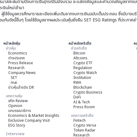
มาสสะสมตามปีงบการเงิน(กรณีไม่มีงบรวม จะแสดงข้อมูลและคำนวณข้อมูลจากงบบ
เงินใหม่เข้ามา
ๆ ผู้ใช้ข้อมูลควรศึกษารายละเอียดเพิ่มเติมจากงบการเงินฉบับเต็มประกอบ ซึ่งมีบาง
ับดัชนี้อื่นๆ โดยใช้ข้อมูลจากผลประเมินหุ้นยั่งยืน SET ESG Ratings ที่ประกาศล่
หน้าหลักหุ้น
หน้าหลักคริปโต
หน
ข่าวหุ้น
ข่าวคริปโต
Economics
Bitcoin
ต่างประเทศ
Altcoins
Press Release
Crypto ETF
Research
Regulation
Company News
Crypto Watch
SET
Institution
mai
RWA
ข่าวหุ้นอ้างอิง DR
Blockchain
Crypto Business
บทความหุ้น
DeFi
efin Review
AI & Tech
Opinion
Press Room
บทบรรณาธิการ
Economics & Market Insights
บทความคริปโต
Exclusive Company Visit
Fintech
ESG Story
Crypto Verse
Token Radar
Interview
Research