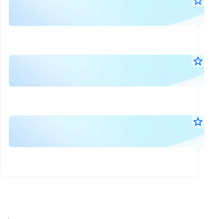
ตล
star_border
27
หลั
ก.ค.
ทรั
2569
08:3
ให้
น.
เวล
ตล
star_border
RO
5
หลั
มิ.ย.
และ
ทรั
2569
NF
09:0
แจ้
น.
ดำเ
ดำเ
งบ
star_border
การ
การ
14
การ
ให้
พ.ค.
กับ
เงิน
2569
มี
5
21:1
ไตร
คุณ
น.
บริษ
ที่
ด้าน
กรณ
1/2
การ
ไม่
(สอ
ระ
สาม
ทาน