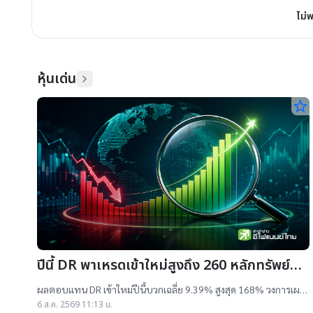
ไม่
หุ้นเด่น
star_border
ปีนี้ DR พาเหรดเข้าใหม่สูงถึง 260 หลักทรัพย์
ผลตอบแทนบวกเฉลี่ย 9% สูงสุด 168%
ผลตอบแทน DR เข้าใหม่ปีนี้บวกเฉลี่ย 9.39% สูงสุด 168% วงการเผย
สาเหตุออกใหม่จำนวนมาก เป็นไปตามความต้องการลงทุนหุ้นเทคฯสูง
6 ส.ค. 2569 11:13 น.