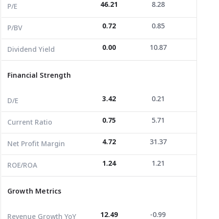
46.21
8.28
99.96
Dividend Yield
0.00
10.87
0.00
P/E
0.72
0.85
0.79
P/BV
Financial Strength
0.00
10.87
0.00
Dividend Yield
D/E
3.42
0.21
0.43
Current Ratio
0.75
5.71
2.47
Financial Strength
Net Profit Margin
4.72
31.37
2.33
3.42
0.21
0.43
D/E
ROE/ROA
1.24
1.21
1.78
0.75
5.71
2.47
Current Ratio
Growth Metrics
4.72
31.37
2.33
Net Profit Margin
Revenue Growth YoY
12.49
-0.99
-35.83
1.24
1.21
1.78
ROE/ROA
Revenue Growth 3Y
44.18
-2.97
-31.39
Growth Metrics
Revenue Growth 3Y CAGR
12.97
-1.00
-11.80
Revenue per Share
0.00
0.01
0.00
12.49
-0.99
-35.83
Revenue Growth YoY