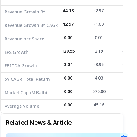
EPS Growth
120.55
2.19
-174.87
44.18
-2.97
-31.39
Revenue Growth 3Y
EBITDA Growth
8.04
-3.95
-242.25
12.97
-1.00
-11.80
Revenue Growth 3Y CAGR
5Y CAGR Total Return
0.00
4.03
0.00
0.00
0.01
0.00
Revenue per Share
Market Cap (M.Bath)
0.00
575.00
281.88
Average Volume
120.55
0.00
45.16
2.19
-174.87
88.02
EPS Growth
8.04
-3.95
-242.25
EBITDA Growth
0.00
4.03
0.00
5Y CAGR Total Return
0.00
575.00
281.88
Market Cap (M.Bath)
0.00
45.16
88.02
Average Volume
Related News & Article