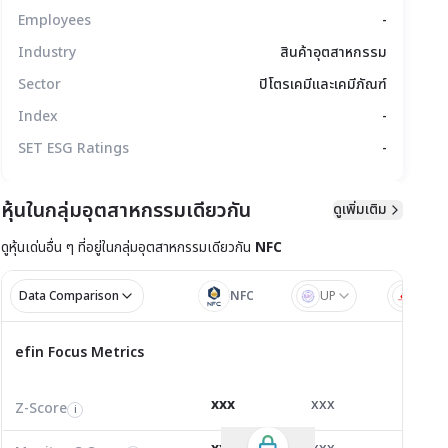
Employees
-
Industry
สินค้าอุตสาหกรรม
Sector
ปิโตรเคมีและเคมีภัณฑ์
Index
-
SET ESG Ratings
-
หุ้นในกลุ่มอุตสาหกรรมเดียวกัน
ดูเพิ่มเติม
มูลทางเทคนิค
สิทธิประโยชน์
แบบรายงาน
ดูหุ้นเด่นอื่น ๆ ที่อยู่ใน
กลุ่มอุตสาหกรรมเดียวกัน
NFC
Data Comparison
NFC
UP
TPA
ไตรมาส 1/2
ไตรมาส
efin Focus Metrics
efin Focus Metrics
1/2569
Z-Score
0.00
4.42
2.51
i
xxx
xxx
xxx
Z-Score
EV/EBITDA
Z-Score
i
i
i
Monitor C-Score
0.00
0.00
0.00
i