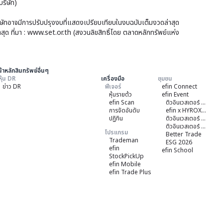
จา
ริษัท)
ดำร
แล้ว
ยกา
คุณ
บริษัทอาจมีการปรับปรุงงบที่แสดงเปรียบเทียบในงบฉบับเต็มงวดล่าสุด
รถือ
าสุด ที่มา : www.set.or.th (สงวนลิขสิทธิ์โดย ตลาดหลักทรัพย์แห่ง
ด้าน
หุ้น
การ
ของ
ระ
ผู้
้าหลักสินทรัพย์อื่นๆ
จา
หุ้น DR
เครื่องมือ
ชุมชน
ถือ
ข่าว DR
ฟีเจอร์
efin Connect
ยกา
หุ้นรายต้ว
efin Event
หุ้น
รถือ
efin Scan
ติวอินเวสเตอร์ ON TOUR "หาดใหญ่" 2026
ราย
การจัดอันดับ
efin x HYROX Training Class
หุ้น
ปฏิทิน
ติวอินเวสเตอร์ ON TOUR "ชลบุรี" 2026
ย่อ
ติวอินเวสเตอร์ ON TOUR “เชียงใหม่” 2026
ของ
โปรแกรม
Better Trade
ให้
Trademan
ESG 2026
ผู้
efin
efin School
คร
StockPickUp
ถือ
efin Mobile
ถ้ว
หุ้น
efin Trade Plus
ตา
ราย
หลั
ย่อ
เกณ
และ