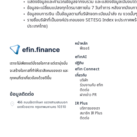
แสดงข้อมูลและคำนวณข้อมูลจากงบรวม และแสดงข้อมูลเป็นงบไตร
ข้อมูลจะเปลี่ยนแปลงทุกไตรมาสภายใน 7 วันทำการ หลังจากมีงบการ
ข้อมูลงบการเงิน เป็นข้อมูลตามที่บริษัทจดทะเบียนนำส่ง ณ งวดนั้น
รายชื่อบริษัทที่เป็นองค์ประกอบของ SETESG Index จะประกาศพร้อมก
ประเทศไทย)
หน้าหลัก
ฟีเจอร์
ไปหน้าแรก
efinAI
ปฏิทิน
เราจะไม่เพียงแต่นั่งรอโอกาส แต่เรามุ่งมั่น
efin Connect
จะสร้างโอกาสที่ทำให้เราสังคมของเรา และ
เกี่ยวกับ
ทุกคนที่เราเกี่ยวข้องด้วยดีขึ้น
บริษัท
ร่วมงานกับ efin
ติดต่อ
ข้อมูลติดต่อ
ฝากข่าว PR
466 ถนนรัชดาภิเษก แขวงสามเสนนอก
IR Plus
เขตห้วยขวาง กรุงเทพมหานคร 10310
บริการของเรา
สมาชิก IR Plus
ติดต่อ