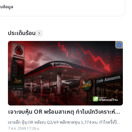
พบข้อมูล
ประเด็นร้อน
star_border
เจาะงบหุ้น OR พร้อมสาเหตุ ทำไมนักวิเคราะห์ยัง
แนะ “ซื้อ”-“ถือ”
เจาะลึก หุ้น OR หลังงบ Q2/69 พลิกขาดทุน 1,774 ลบ. กำไรครึ่งปี
แรกต่ำสุดตั้งแต่เข้าตลาดฯ แม้ราคาเทรดต่ำ IPO แต่ 14 โบรกฯ ยังแนะ
7 ส.ค. 2569 17:26 น.