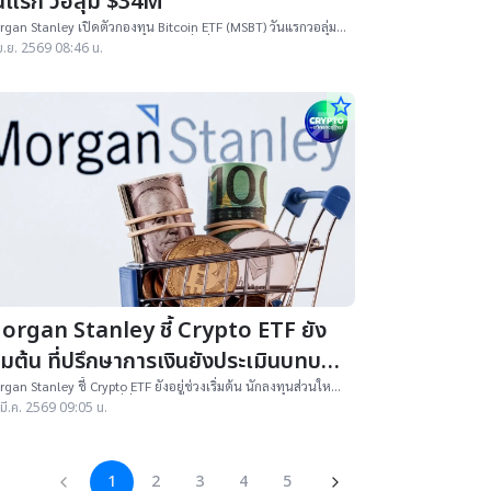
ันแรก วอลุ่ม $34M
gan Stanley เปิดตัวกองทุน Bitcoin ETF (MSBT) วันแรกวอลุ่ม
ุ $34 ล้านดอลลาร์ ชูค่าธรรมเนียมต่ำที่สุดในอุตสาหกรรม
ม.ย. 2569 08:46 น.
14%
star_border
organ Stanley ชี้ Crypto ETF ยัง
ิ่มต้น ที่ปรึกษาการเงินยังประเมินบทบาท
นพอร์ต
gan Stanley ชี้ Crypto ETF ยังอยู่ช่วงเริ่มต้น นักลงทุนส่วนใหญ่
บริหารพอร์ตเอง ขณะที่ที่ปรึกษาการเงินกำลังประเมินบทบาทใน
มี.ค. 2569 09:05 น.
ร์ต
1
2
3
4
5