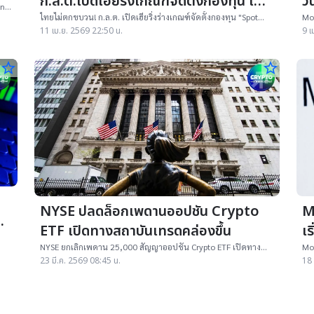
ก.ล.ต.เปิดเฮียริ่งเกณฑ์จัดตั้งกองทุน เพิ่ม
ว
an
ทางเลือกผู้ลงทุน คาดมีผลQ3
ไทยไม่ตกขบวน! ก.ล.ต. เปิดเฮียริ่งร่างเกณฑ์จัดตั้งกองทุน "Spot
Mor
Crypto ETF" นำร่องลุย Bitcoin และ Ethereum หวังเพิ่มทางเลือกนัก
ทะล
11 เม.ย. 2569 22:50 น.
9 เ
ลงทุน
0.
star_border
star_border
NYSE ปลดล็อกเพดานออปชัน Crypto
M
ด
ETF เปิดทางสถาบันเทรดคล่องขึ้น
เร
ใ
NYSE ยกเลิกเพดาน 25,000 สัญญาออปชัน Crypto ETF เปิดทาง
Mor
สถาบันเทรดคล่องตัว เพิ่มสภาพคล่องและความยืดหยุ่นในตลาด
ยัง
23 มี.ค. 2569 08:45 น.
18 
พอ