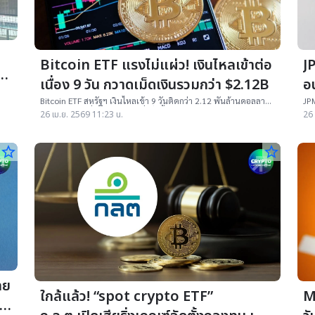
Bitcoin ETF แรงไม่แผ่ว! เงินไหลเข้าต่อ
J
เนื่อง 9 วัน กวาดเม็ดเงินรวมกว่า $2.12B
อ
ค
Bitcoin ETF สหรัฐฯ เงินไหลเข้า 9 วันติดกว่า 2.12 พันล้านดอลลาร์
JPM
2026
สะท้อนความเชื่อมั่นนักลงทุนที่เพิ่มขึ้นและแนวโน้มถือยาว
ครอ
26 เม.ย. 2569 11:23 น.
26 
ดอ
star_border
star_border
ทย
ใกล้แล้ว! “spot crypto ETF”
M