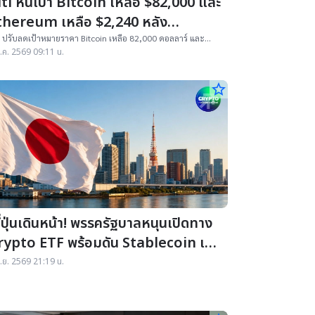
ti หั่นเป้า Bitcoin เหลือ $82,000 และ
thereum เหลือ $2,240 หลัง
มมุติฐาน ETF เปลี่ยน
i ปรับลดเป้าหมายราคา Bitcoin เหลือ 82,000 ดอลลาร์ และ
ereum เหลือ 2,240 ดอลลาร์ หลังยกเลิกสมมติฐานเงินไหลเข้า
.ค. 2569 09:11 น.
F
star_border
่ปุ่นเดินหน้า! พรรครัฐบาลหนุนเปิดทาง
rypto ETF พร้อมดัน Stablecoin เงิน
นสู้ศึกการเงินดิจิทัลโลก
ิ.ย. 2569 21:19 น.