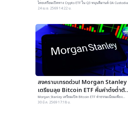
นี้
ไทยเตรียมเปิดทาง Crypto ETF ใน Q3 หนุนดีมานด์ DA Custodi
พุ่ง DV8 เทกโอเวอร์ Rakkar ขยายธุรกิจรับฝากสินทรัพย์ดิจิทัล
24 เม.ย. 2569 14:22 น.
สงครามเทรดด่วน! Morgan Stanley
เตรียมลุย Bitcoin ETF หั่นค่าต๋งต่ำตั
หน้า BlackRock
Morgan Stanley เตรียมเปิด Bitcoin ETF ค่าธรรมเนียมเพียง
0.14% ต่ำกว่า BlackRock จุดกระแสแข่งขัน ETF รอบใหม่
30 มี.ค. 2569 17:18 น.