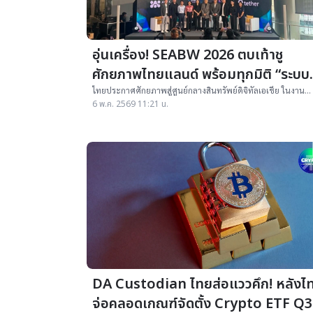
อุ่นเครื่อง! SEABW 2026 ตบเท้าชู
ศักยภาพไทยแลนด์ พร้อมทุกมิติ “ระบบ
นิเวศสินทรัพย์ดิจิทัล”
ไทยประกาศศักยภาพสู่ศูนย์กลางสินทรัพย์ดิจิทัลเอเชีย ในงาน
Thailand Digital Asset Leadership Forum: Road to SEABW 
6 พ.ค. 2569 11:21 น.
รวมผู้นำบล็อกเชน นักลงทุน
DA Custodian ไทยส่อแววคึก! หลังไ
จ่อคลอดเกณฑ์จัดตั้ง Crypto ETF Q3