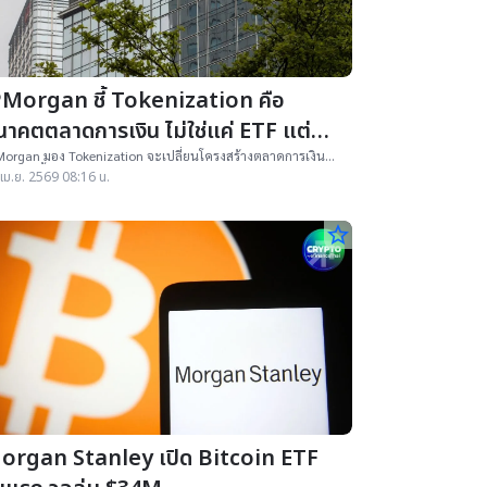
PMorgan ชี้ Tokenization คือ
นาคตตลาดการเงิน ไม่ใช่แค่ ETF แต่
รอบคลุมทั้งอุตสาหกรรมกองทุน
organ มอง Tokenization จะเปลี่ยนโครงสร้างตลาดการเงิน
บคลุมทั้งกองทุนและ ETF พร้อมโอกาสเติบโตระดับล้านล้าน
เม.ย. 2569 08:16 น.
ลลาร์
star_border
organ Stanley เปิด Bitcoin ETF