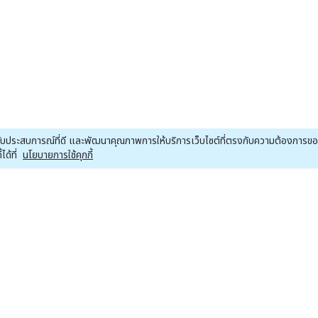
ณได้รับประสบการณ์ที่ดี และพัฒนาคุณภาพการให้บริการเว็บไซต์ที่ตรงกับความต้องการ
ด้ที่
นโยบายการใช้คุกกี้
หน้าหลักหุ้น
หน้าหลักคริปโต
หน