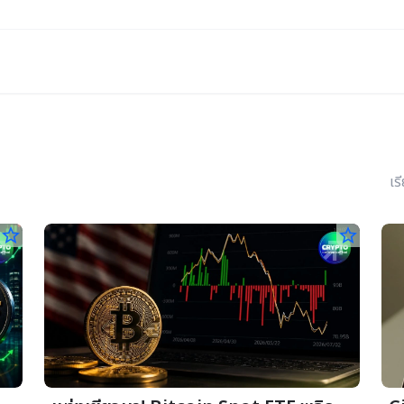
เร
star_border
star_border