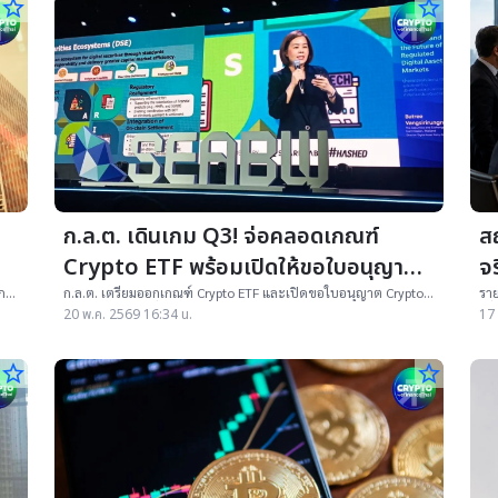
star_border
star_border
ก.ล.ต. เดินเกม Q3! จ่อคลอดเกณฑ์
ส
Crypto ETF พร้อมเปิดให้ขอใบอนุญาต
จ
้น
Crypto Futures
ร
ก
ก.ล.ต. เตรียมออกเกณฑ์ Crypto ETF และเปิดขอใบอนุญาต Crypto
ราย
id
Futures ใน Q3 เริ่มจาก Bitcoin–Ethereum พร้อมหนุน RWA
เพิ
20 พ.ค. 2569 16:34 น.
17 
star_border
star_border