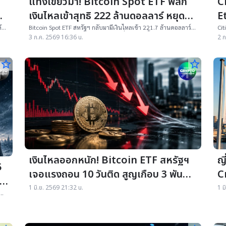
แท่งเขียวมา! Bitcoin Spot ETF พลิก
Ci
เงินไหลเข้าสุทธิ 222 ล้านดอลลาร์ หยุด
E
สถิติเลือดไหล 10 วันติด
ส
ล้าน
Bitcoin Spot ETF สหรัฐฯ กลับมามีเงินไหลเข้า 221.7 ล้านดอลลาร์
Cit
ยุติการไหลออกติดต่อกัน 10 วัน ขณะที่ Bitcoin ฟื้นเหนือ 61,000
Eth
3 ก.ค. 2569 16:36 น.
2 ก
ดอลลาร์อีกครั้ง
ET
star_border
star_border
เงินไหลออกหนัก! Bitcoin ETF สหรัฐฯ
ญี
5
เจอแรงถอน 10 วันติด สูญเกือบ 3 พัน
C
ล้านดอลลาร์
เย
1 มิ.ย. 2569 21:32 น.
1 ม