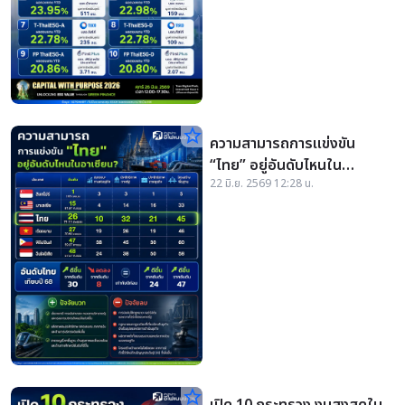
star_border
ความสามารถการแข่งขัน
“ไทย” อยู่อันดับไหนใน
22 มิ.ย. 2569 12:28 น.
อาเซียน?
star_border