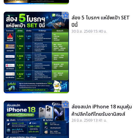
star_border
ส่อง 5 โบรกฯ แห่อัพเป้า SET
ปีนี้
30 มิ.ย. 2569 15:40 น.
star_border
ส่องสเปก iPhone 18 หนุนหุ้น
ค้าปลีกไอทีไทยรับอานิสงส์
26 มิ.ย. 2569 13:41 น.