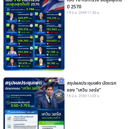
เปิด 10 กระทรวง งบสูงสุดใน
ปี 2570
19 มิ.ย. 2569 11:40 น.
star_border
สรุปผลประชุมเฟด นัดแรก
ของ “เควิน วอร์ช”
18 มิ.ย. 2569 12:03 น.