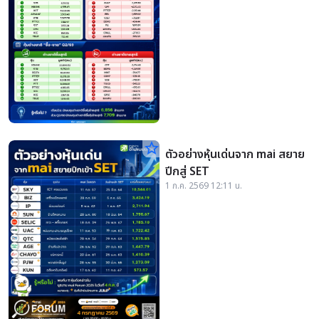
star_border
ตัวอย่างหุ้นเด่นจาก mai สยาย
ปีกสู่ SET
1 ก.ค. 2569 12:11 น.