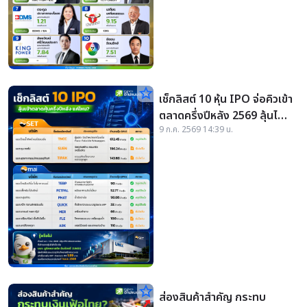
star_border
เช็กลิสต์ 10 หุ้น IPO จ่อคิวเข้า
ตลาดครึ่งปีหลัง 2569 ลุ้นไฟ
9 ก.ค. 2569 14:39 น.
เขียวเข้า SET และ mai
star_border
ส่องสินค้าสำคัญ กระทบ