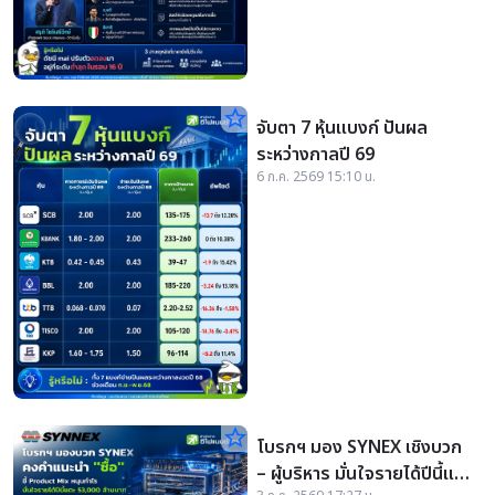
star_border
จับตา 7 หุ้นแบงก์ ปันผล
ระหว่างกาลปี 69
6 ก.ค. 2569 15:10 น.
star_border
โบรกฯ มอง SYNEX เชิงบวก
– ผู้บริหาร มั่นใจรายได้ปีนี้แตะ