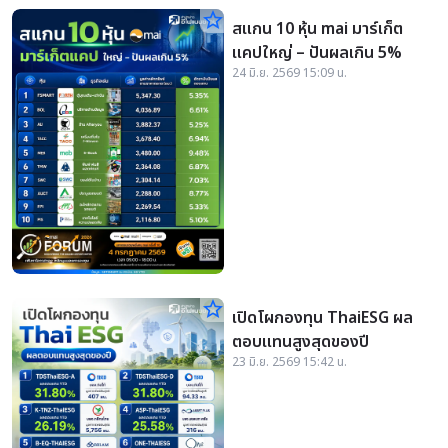
star_border
สแกน 10 หุ้น mai มาร์เก็ต
แคปใหญ่ – ปันผลเกิน 5%
24 มิ.ย. 2569 15:09 น.
star_border
เปิดโผกองทุน ThaiESG ผล
ตอบแทนสูงสุดของปี
23 มิ.ย. 2569 15:42 น.