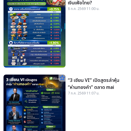
เงินเฟ้อไทย?
8 ก.ค. 2569 11:00 น.
star_border
“3 เซียน VI” เปิดสูตรล่าหุ้น
“ห่านทองคำ” ตลาด mai
7 ก.ค. 2569 11:07 น.