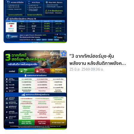
star_border
“3 ฉากทัศน์ฮอร์มุซ-หุ้น
พลังงาน หลังสันติภาพยังคลุม
25 มิ.ย. 2569 09:36 น.
เคลือ”