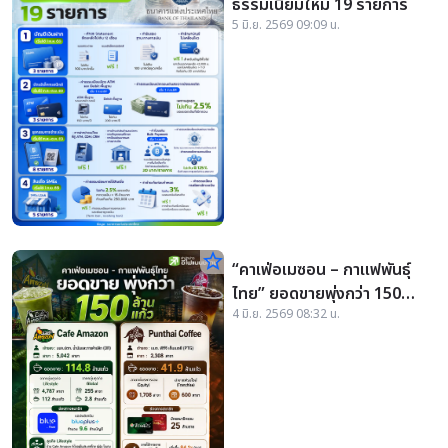
ธรรมเนียมใหม่ 19 รายการ
5 มิ.ย. 2569 09:09 น.
star_border
“คาเฟ่อเมซอน – กาแฟพันธุ์
ไทย” ยอดขายพุ่งกว่า 150
4 มิ.ย. 2569 08:32 น.
ล้านแก้ว