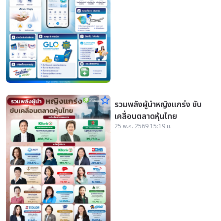
star_border
รวมพลังผู้นำหญิงแกร่ง ขับ
เคลื่อนตลาดหุ้นไทย
25 พ.ค. 2569 15:19 น.