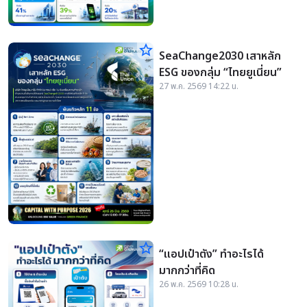
star_border
SeaChange2030 เสาหลัก
ESG ของกลุ่ม “ไทยยูเนี่ยน”
27 พ.ค. 2569 14:22 น.
star_border
“แอปเป๋าตัง” ทำอะไรได้
มากกว่าที่คิด
26 พ.ค. 2569 10:28 น.