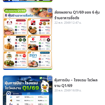
star_border
ส่องผลงาน Q1/69 ของ 6 หุ้น
ร้านอาหารชื่อดัง
22 พ.ค. 2569 12:47 น.
star_border
หุ้นการบิน – โรงแรม โชว์ผล
งาน Q1/69
20 พ.ค. 2569 16:09 น.