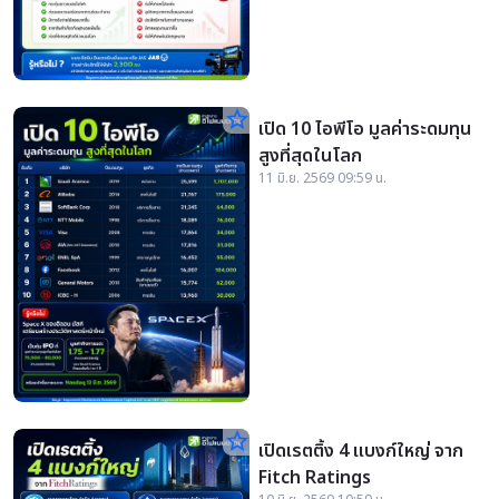
star_border
เปิด 10 ไอพีโอ มูลค่าระดมทุน
สูงที่สุดในโลก
11 มิ.ย. 2569 09:59 น.
star_border
เปิดเรตติ้ง 4 แบงก์ใหญ่ จาก
Fitch Ratings