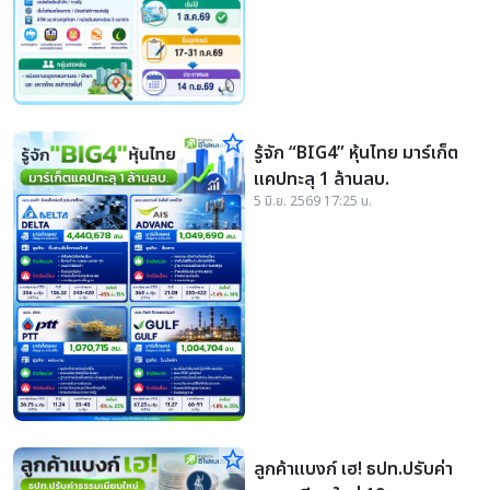
star_border
รู้จัก “BIG4” หุ้นไทย มาร์เก็ต
แคปทะลุ 1 ล้านลบ.
5 มิ.ย. 2569 17:25 น.
star_border
ลูกค้าแบงก์ เฮ! ธปท.ปรับค่า