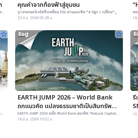
ลก
คุณค่าจากท้องฟ้าสู่ชุมชน
“H
เศ
 ลด
บางกอกแอร์เวย์สขับเคลื่อน ESG ผ่านแนวคิด “4 ปลูก 1 เปลี่ยน”
หอก
ฟื้นฟูมะพร้าว หญ้าทะเล ป่าชายเลน และสวนผัก พร้อมเปลี่ยนสู่เชื้อ
Hug
23 มิ.ย. 2569 05:28 น.
18 
เพลิงการบินยั่งยืน SAF เชื่อมธุรกิจการบิน ชุมชน และสิ่งแวดล้อม
สัญ
star_border
star_border
EARTH JUMP 2026 – World Bank
รี
ถกแนวคิด แปลงธรรมชาติเป็นสินทรัพย์
S
ขับเคลื่อน GDP ไทย
age
EARTH JUMP 2026 ผนึก World Bank แนวคิด "Natural Capital"
15 
ย
เปลี่ยนทรัพยากรธรรมชาติเป็นสินทรัพย์ขับเคลื่อน GDP ไทย ลงทุน
18 มิ.ย. 2569 10:52 น.
2.19 แสนล้านดอลลาร์รับมือ Climate Change