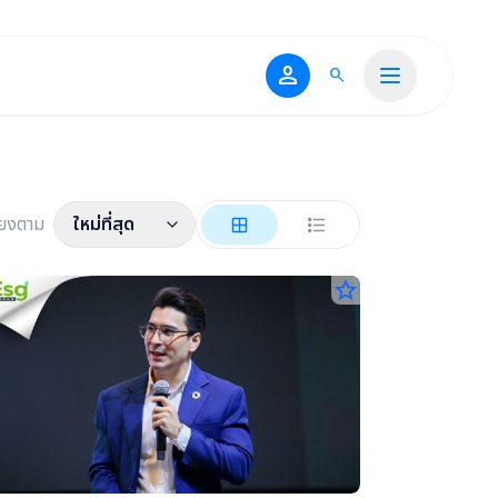
person
search
ียงตาม
ใหม่ที่สุด
star_border