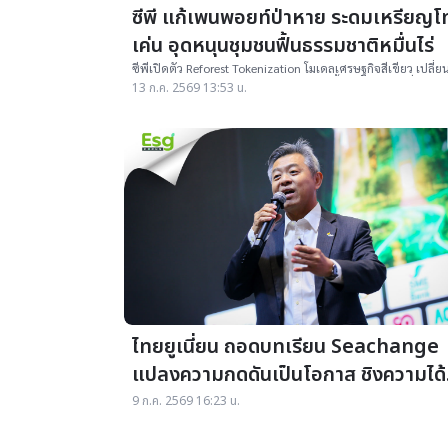
ซีพี แก้เพนพอยท์ป่าหาย ระดมเหรียญโ
เค่น อุดหนุนชุมชนฟื้นธรรมชาติหมื่นไร่
ซีพีเปิดตัว Reforest Tokenization โมเดลเศรษฐกิจสีเขียว เปลี่ย
ทุนธรรมชาติสู่มูลค่าทางเศรษฐกิจ นำร่องฟื้นฟูป่ากว่า1หมื่นไร่
13 ก.ค. 2569 13:53 น.
หนุน200 ครัวเรือน หวังขายคาร์บอนเครดิตผ่าน TrueMoney สู่
ระบบโทเคน
ไทยยูเนี่ยน ถอดบทเรียน Seachange
แปลงความกดดันเป็นโอกาส ชิงความได้
เปรียบอาหารทะเลโลก
9 ก.ค. 2569 16:23 น.