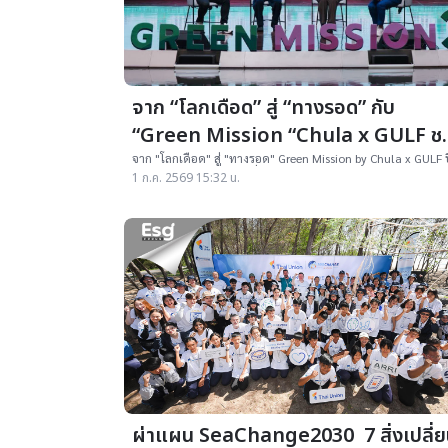
จาก “โลกเดือด” สู่ “ทางรอด” กับ
“Green Mission “Chula x GULF ช
เยาวชนเปลี่ยนไอเดียกู้โลก
จาก "โลกเดือด" สู่ "ทางรอด" Green Mission by Chula x GULF ป
เปิดเวทีให้เยาวชนมัธยมทั่วประเทศสร้างนวัตกรรมรับมือ Climat
1 ก.ค. 2569 15:32 น.
Change ชิงทุนกว่า 100,000 บาท พร้อมต่อยอดสู่การใช้งานจริง
สมัครถึง 3 กรกฎาคม 2569
ผ่าแผน SeaChange2030 7 สิ่งเปลี่