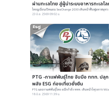
ผ่านทะเลไทย สู่ผู้นำระบบอาหารทะเลโ
ไทยยูเนี่ยนเปิดแผน SeaChange 2030 เดินหน้าฟื้นฟูมหาสมุทร
ขยะพลาสติก และสร้างความหลากหลายทางชีวภาพ 7 โครงการ
23 มิ.ย. 2569 09:02 น.
สร้างความยั่งยืนอาหารทะเลโลก เชื่อมอนาคตทะเล
PTG -กาแฟพันธุ์ไทย จับมือ ททท. ปลุก
พลัง ESG ท่องเที่ยวยั่งยืน
PTG และกาแฟพันธุ์ไทย ผนึกกำลัง ททท. เดินหน้าโครงการ Vill
to The World ส่งมอบต้นกล้ากาแฟกว่า 16,000 ต้น ฟื้นฟูป่าดอ
18 มิ.ย. 2569 11:39 น.
อมก๋อย สร้างรายได้เกษตรกรชูการท่องเที่ยวยั่งยืน