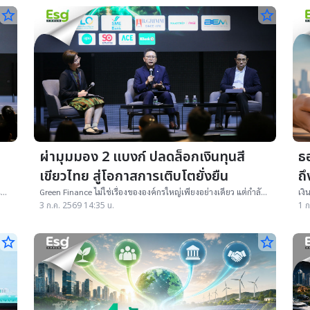
star_border
star_border
ผ่ามุมมอง 2 แบงก์ ปลดล็อกเงินทุนสี
ธ
เขียวไทย สู่โอกาสการเติบโตยั่งยืน
ถึ
เป็น
Green Finance ไม่ใช่เรื่องขององค์กรใหญ่เพียงอย่างเดียว แต่กำลัง
เงิ
ม
กลายเป็นกุญแจสำคัญของธุรกิจทุกขนาดในการแข่งขันยุค
Plu
3 ก.ค. 2569 14:35 น.
1 ก
ม
ใหม่KBank และ ADB เปิดมุมมองว่าการเข้าถึงเงินทุนสีเขียว
ให้
ืน
เชื่
star_border
star_border