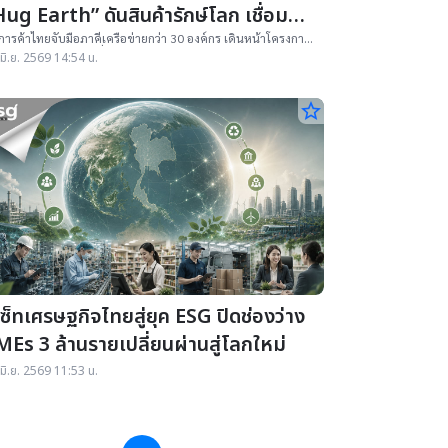
ug Earth” ดันสินค้ารักษ์โลก เชื่อมสู่
รษฐกิจสีเขียว
ารค้าไทยจับมือภาคีเครือข่ายกว่า 30 องค์กร เดินหน้าโครงการ
 Earth สร้างระบบเชื่อมโยงผู้ผลิต ผู้ค้าปลีก และผู้บริโภค ผ่าน
มิ.ย. 2569 14:54 น.
ลักษณ์สินค้ารักษ์โลก ผลักดันเศรษฐกิจสีเขียว
star_border
เซ็ทเศรษฐกิจไทยสู่ยุค ESG ปิดช่องว่าง
MEs 3 ล้านรายเปลี่ยนผ่านสู่โลกใหม่
มิ.ย. 2569 11:53 น.