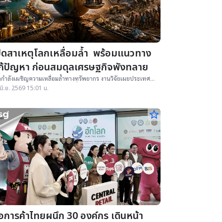
ปิดสาเหตุโลกเหลื่อมล้ำ พร้อมแนวทาง
ก้ปัญหา ก่อนสมดุลเศรษฐกิจพังทลาย
กำลังเผชิญความเหลื่อมล้ำทางทรัพยากร งานวิจัยเผยประเทศ
รวยจากโครงสร้างเศรษฐกิจโลกที่ดึงทรัพยากร แรงงาน และมูลค่า
มิ.ย. 2569 15:01 น.
ประเทศกำลังพัฒนา มูลค่ากว่า 3 ล้านล้านดอลลาร์ต่อปี นำไปสู่
รษฐกิจขาดสมดุล
star_border
อการค้าไทยผนึก 30 องค์กร เดินหน้า