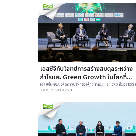
เอสซีจีกับโจทย์การสร้างสมดุลระหว่าง
กำไรและ Green Growth ในโลกที่
ผันผวน
เอสซีจีเผยแนวคิดการบริหารองค์กรผ่านมุมมอง CFO ที่มอง ESG 
มากกว่าต้นทุน แต่คือการลงทุนเพื่ออนาคตของธุรกิจภายใต้ควา
3 ก.ค. 2569 19:25 น.
ผันผวนของเศรษฐกิจโลก วางรากฐานธุรกิจไทยสู่โลกสีเขียว พร้อ
สำหรับทุกองค์กรที่ต้องการสร้างสมดุลระหว่างกำไรและความยั่งย