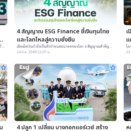
4 สัญญาณ ESG Finance ชี้เงินทุนไทย
เ
วน
และโลกไหลสู่ความยั่งยืน
แ
ี 3
เมื่อเม็ดเงินกำลังเป็นตัวกำหนดอนาคตของโลก 4 สัญญาณสำคัญ
โลก
e
จากกองทุน ESG ไทย ตลาด ESG Bond และสถาบันการเงินระดับโลก
ร่ำ
24 มิ.ย. 2569 22:07 น.
23 
เป็นแกนหลักของระบบการเงินโลกและไทยเปลี่ยนผ่านสู่ความยั่งยืน
จาก
ที่เกิดขึ้นจริง
เศ
star_border
star_border
ยน
4 ปลูก 1 เปลี่ยน บางกอกแอร์เวย์ สร้าง
ห