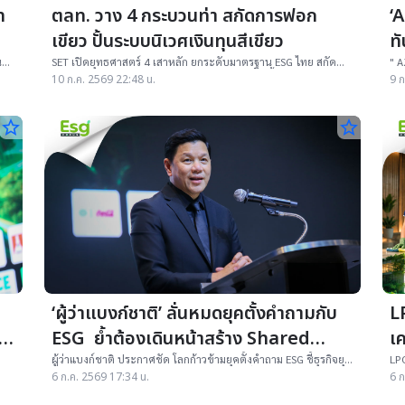
ท
ตลท. วาง 4 กระบวนท่า สกัดการฟอก
‘
เขียว ปั้นระบบนิเวศเงินทุนสีเขียว
ทั
ต
น
SET เปิดยุทธศาสตร์ 4 เสาหลัก ยกระดับมาตรฐาน ESG ไทย สกัด
" A
Greenwashing ชวนธุรกิจตรวจสุขภาพองค์กร 3 ขั้น "รู้ทัน ทำถึง
เข้
10 ก.ค. 2569 22:48 น.
9 ก
พิสูจน์ได้" เพื่อความน่าเชื่อถือ เข้าถึงเงินทุนสีเขียว
แผน
star_border
star_border
‘ผู้ว่าแบงก์ชาติ’ ลั่นหมดยุคตั้งคำถามกับ
L
ESG ย้ำต้องเดินหน้าสร้าง Shared
เ
Value ควบคู่กำไร
ผู้ว่าแบงก์ชาติ ประกาศชัด โลกก้าวข้ามยุคตั้งคำถาม ESG ชี้ธุรกิจยุค
LPC
ใหม่ต้องสร้างกำไรควบคู่คุณค่าต่อสังคมและสิ่งแวดล้อม เผยGreen
แย
6 ก.ค. 2569 17:34 น.
6 ก
Finance, CBAM, Taxonomy และ Virtual Bank ดันไทยสู่ความ
ประ
ยั่งยืน