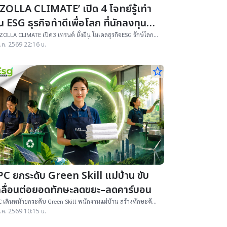
AZOLLA CLIMATE’ เปิด 4 โจทย์รู้เท่า
น ESG ธุรกิจทำดีเพื่อโลก ที่นักลงทุน
้องการ
ZOLLA CLIMATE เปิด3 เทรนด์ ยั่งยืน โมเดลธุรกิจESG รักษ์โลก
าถึงแหล่งทุน รับมือ Climate Risk, เลี่ยง Greenwashing ไปจนถึง
.ค. 2569 22:16 น.
เปลี่ยนผ่านสู่เศรษฐกิจสีเขียว
star_border
PC ยกระดับ Green Skill แม่บ้าน ขับ
คลื่อนต่อยอดทักษะลดขยะ–ลดคาร์บอน
 เดินหน้ายกระดับ Green Skill พนักงานแม่บ้าน สร้างทักษะคัด
กขยะลดคาร์บอนด์กว่า 5.296 ตันคาร์บอนไดออกไซด์ คว้าใบ
.ค. 2569 10:15 น.
กาศ LESS พร้อมขยายต้นแบบสูุ่มชนยั่งยืน