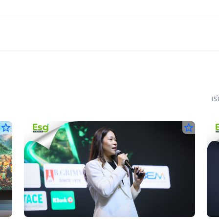
เร
star_border
star_border