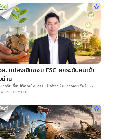
star_border
อส. แปลงเงินออม ESG ยกระดับคนเข้า
งบ้าน
นฝากก็เปลี่ยนชีวิตคนได้! ธอส. เปิดตัว "เงินฝากออมทรัพย์ ESG
s" ดอกเบี้ยสูง 1.25% ต่อปี เปลี่ยนทุก 10,000 บาทของเงินออม
.ค. 2569 17:33 น.
มีส่วนช่วยสร้างและซ่อมบ้านแก่ผู้ด้อยโอกาส พร้อมต่อยอดสู่สิน
อสีเขียว
star_border